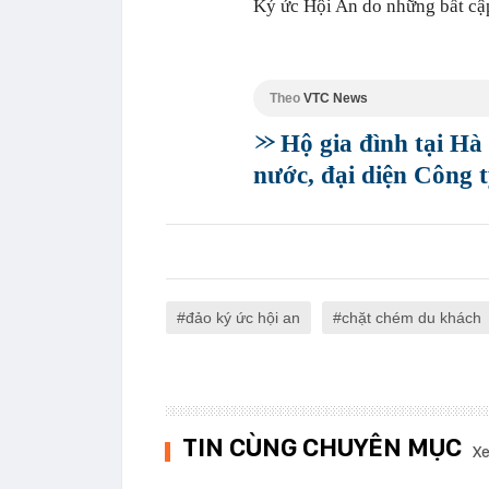
Ký ức Hội An do những bất cậ
Theo
VTC News
Hộ gia đình tại Hà 
nước, đại diện Công t
đảo ký ức hội an
chặt chém du khách
TIN CÙNG CHUYÊN MỤC
Xe