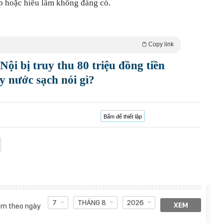
p hoặc hiểu lầm không đáng có.
Copy link
Nội bị truy thu 80 triệu đồng tiền
y nước sạch nói gì?
Bấm để thiết lập
7
THÁNG 8
2026
XEM
m theo ngày