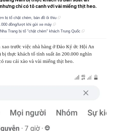
ưng chỉ có tô canh với vài miếng thịt heo.
 bị tố chặt chém, bán đồ ôi thiu
30.000 đồng/lượt khi gửi xe máy
 Nha Trang bị tố "chặt chém" khách Trung Quốc
n xao trước việc nhà hàng ở Đảo Ký ức Hội An
bị thực khách tố tính suất ăn 200.000 nghìn
 rau cải xào và vài miếng thịt heo.