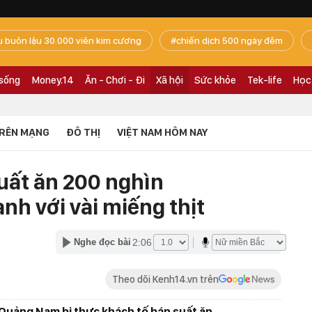
ụ buôn lậu 30.000 viên kim cương
chiến dịch 500 ngày đêm
 sống
Money.14
Ăn - Chơi - Đi
Xã hội
Sức khỏe
Tek-life
Học
RÊN MẠNG
ĐÔ THỊ
VIỆT NAM HÔM NAY
uất ăn 200 nghìn
nh với vài miếng thịt
2:06
Nghe đọc bài
Theo dõi Kenh14.vn trên
 Quảng Nam bị thực khách tố bán suất ăn