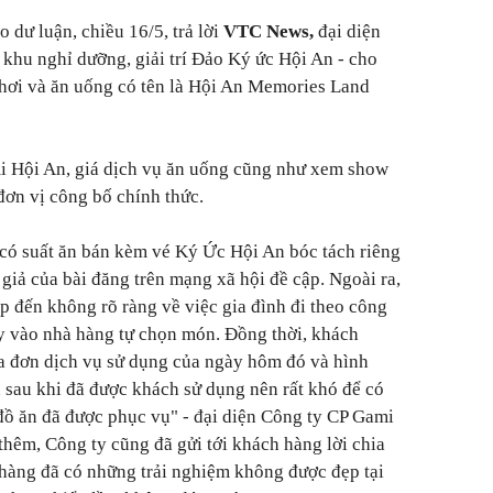
 dư luận, chiều 16/5, trả lời
VTC
News,
đại diện
khu nghỉ dưỡng, giải trí Đảo Ký ức Hội An - cho
chơi và ăn uống có tên là Hội An Memories Land
i Hội An, giá dịch vụ ăn uống cũng như xem show
ơn vị công bố chính thức.
có suất ăn bán kèm vé Ký Ức Hội An bóc tách riêng
giả của bài đăng trên mạng xã hội đề cập. Ngoài ra,
p đến không rõ ràng về việc gia đình đi theo công
y vào nhà hàng tự chọn món. Đồng thời, khách
 đơn dịch vụ sử dụng của ngày hôm đó và hình
n sau khi đã được khách sử dụng nên rất khó để có
 đồ ăn đã được phục vụ"
- đại diện Công ty CP Gami
 thêm, Công ty cũng đã gửi tới khách hàng lời chia
h hàng đã có những trải nghiệm không được đẹp tại