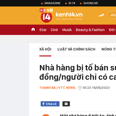
EMAGAZINE
ID.14
SHOWLIVE
V
Star
Ciné
Musik
Beauty & Fashion
Đời
XÃ HỘI
LUẬT VÀ CHÍNH SÁCH
NÓNG T
Nhà hàng bị tố bán s
đồng/người chỉ có ca
THANH BA / VTC NEWS,
18:23 16/05/2023
Chia sẻ
Một nhà hàng ở Hội An, tỉnh