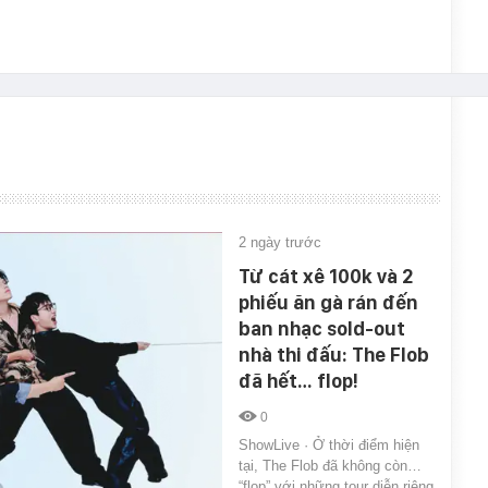
2 ngày trước
Từ cát xê 100k và 2
phiếu ăn gà rán đến
ban nhạc sold-out
nhà thi đấu: The Flob
đã hết… flop!
0
ShowLive · Ở thời điểm hiện
tại, The Flob đã không còn…
“flop” với những tour diễn riêng