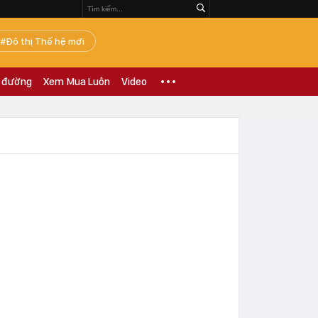
Đô thị Thế hệ mới
 đường
Xem Mua Luôn
Video