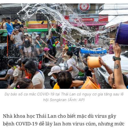
Dự báo số ca mắc COVID-19 tại Thái Lan có nguy cơ gia tăng sau lễ
hội Songkran (Ảnh: AP)
Nhà khoa học Thái Lan cho biết mặc dù virus gây
bệnh COVID-19 dễ lây lan hơn virus cúm, nhưng mức