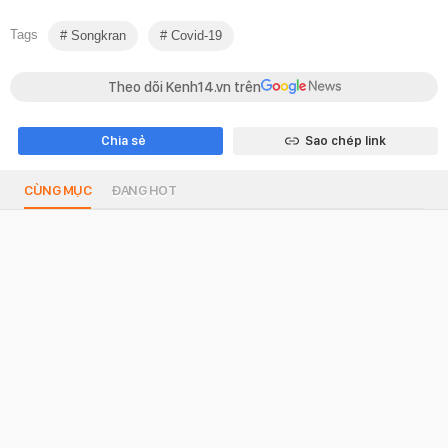
Tags
Songkran
Covid-19
Theo dõi Kenh14.vn trên
Chia sẻ
Sao chép link
CÙNG MỤC
ĐANG HOT