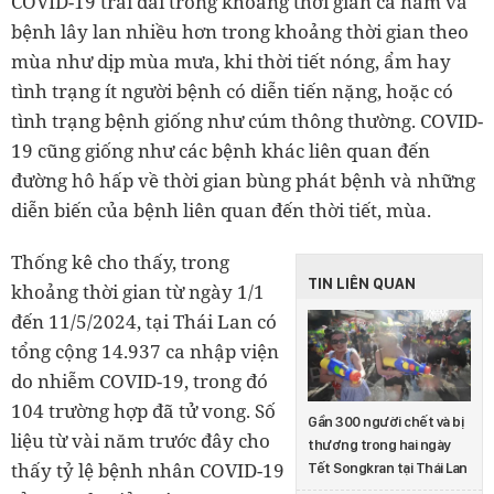
COVID-19 trải dài trong khoảng thời gian cả năm và
bệnh lây lan nhiều hơn trong khoảng thời gian theo
mùa như dịp mùa mưa, khi thời tiết nóng, ẩm hay
tình trạng ít người bệnh có diễn tiến nặng, hoặc có
tình trạng bệnh giống như cúm thông thường. COVID-
19 cũng giống như các bệnh khác liên quan đến
đường hô hấp về thời gian bùng phát bệnh và những
diễn biến của bệnh liên quan đến thời tiết, mùa.
Thống kê cho thấy, trong
TIN LIÊN QUAN
khoảng thời gian từ ngày 1/1
đến 11/5/2024, tại Thái Lan có
tổng cộng 14.937 ca nhập viện
do nhiễm COVID-19, trong đó
104 trường hợp đã tử vong. Số
Gần 300 người chết và bị
liệu từ vài năm trước đây cho
thương trong hai ngày
thấy tỷ lệ bệnh nhân COVID-19
Tết Songkran tại Thái Lan