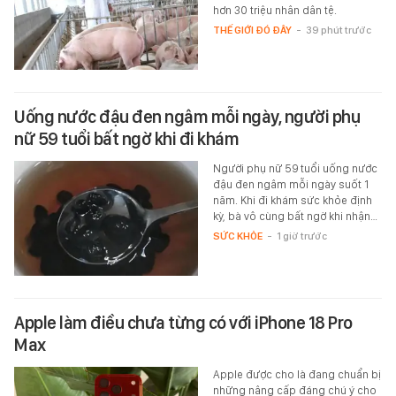
hơn 30 triệu nhân dân tệ.
THẾ GIỚI ĐÓ ĐÂY
-
39 phút trước
Uống nước đậu đen ngâm mỗi ngày, người phụ
nữ 59 tuổi bất ngờ khi đi khám
Người phụ nữ 59 tuổi uống nước
đậu đen ngâm mỗi ngày suốt 1
năm. Khi đi khám sức khỏe định
kỳ, bà vô cùng bất ngờ khi nhận…
SỨC KHỎE
-
1 giờ trước
Apple làm điều chưa từng có với iPhone 18 Pro
Max
Apple được cho là đang chuẩn bị
những nâng cấp đáng chú ý cho