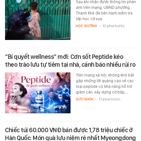
Sau khi nhận được thông tin phản
ánh trên mạng, UBND phường
Thanh Khê đã tiến hành kiểm tra
lớp học cờ vua.
HỌC ĐƯỜNG
-
12 phút trước
“Bí quyết wellness” mới: Cơn sốt Peptide kéo
theo trào lưu tự tiêm tại nhà, cảnh báo nhiều rủi ro
Trên mạng xã hội, không khó bắt
gặp những lời quảng cáo về các
loại peptide có khả năng hỗ trợ
giảm cân, xây dựng cơ bắp,…
SỨC KHỎE
-
17 phút trước
Chiếc túi 60.000 VNĐ bán được 1,78 triệu chiếc ở
Hàn Quốc: Món quà lưu niệm rẻ nhất Myeongdong