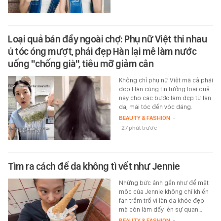
Loại quả bán đầy ngoài chợ: Phụ nữ Việt thi nhau
ủ tóc óng mượt, phái đẹp Hàn lại mê làm nước
uống "chống già", tiêu mỡ giảm cân
Không chỉ phụ nữ Việt mà cả phái
đẹp Hàn cũng tin tưởng loại quả
này cho các bước làm đẹp từ làn
da, mái tóc đến vóc dáng.
BEAUTY & FASHION
-
27 phút trước
Tìm ra cách để da không tì vết như Jennie
Những bức ảnh gần như để mặt
mộc của Jennie không chỉ khiến
fan trầm trồ vì làn da khỏe đẹp
mà còn làm dấy lên sự quan…
BEAUTY & FASHION
-