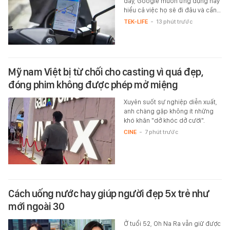
đây, Google muốn ứng dụng này
hiểu cả việc họ sẽ đi đâu và cần…
TEK-LIFE
-
13 phút trước
Mỹ nam Việt bị từ chối cho casting vì quá đẹp,
đóng phim không được phép mở miệng
Xuyên suốt sự nghiệp diễn xuất,
anh chàng gặp không ít những
khó khăn "dở khóc dở cười".
CINE
-
7 phút trước
Cách uống nước hay giúp người đẹp 5x trẻ như
mới ngoài 30
Ở tuổi 52, Oh Na Ra vẫn giữ được