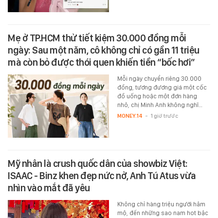
Mẹ ở TP.HCM thử tiết kiệm 30.000 đồng mỗi
ngày: Sau một năm, cô không chỉ có gần 11 triệu
mà còn bỏ được thói quen khiến tiền “bốc hơi”
Mỗi ngày chuyển riêng 30.000
đồng, tương đương giá một cốc
đồ uống hoặc một đơn hàng
nhỏ, chị Minh Anh không nghĩ…
MONEY.14
-
1 giờ trước
Mỹ nhân là crush quốc dân của showbiz Việt:
ISAAC - Binz khen đẹp nức nở, Anh Tú Atus vừa
nhìn vào mắt đã yêu
Không chỉ hàng triệu người hâm
mộ, đến những sao nam hot bậc