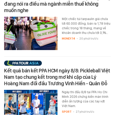
đang nói ra điều mà ngành miễn thuế không
muốn nghe
Một chiếc túi tarpaulin giá chưa
tới 60.000 đồng, bán ra 1,78 triệu
chiếc trong 18 tháng, mang về
khoản doanh thu chưa tới 0,1%…
MONEY.14
-
20 phút trước
Kết quả bán kết PPA HCM ngày 8/8: Pickleball Việt
Nam tạo chung kết trong mơ khi cặp của Lý
Hoàng Nam đối đầu Trương Vinh Hiển - Quân Đỗ
Ngày thi đấu 8/8 tại PPA Ho Chi
Minh 2026 chứng kiến màn trình
diễn ấn tượng của các tay vợt
Việt Nam.
SPORT
-
27 phút trước