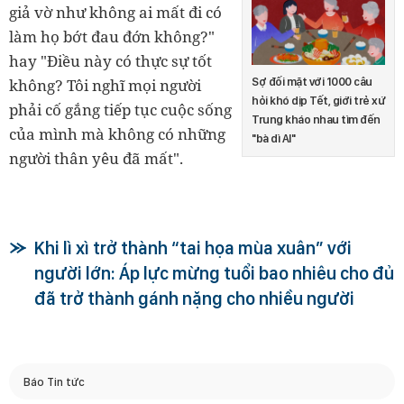
giả vờ như không ai mất đi có
làm họ bớt đau đớn không?"
hay "Điều này có thực sự tốt
Sợ đối mặt với 1000 câu
không? Tôi nghĩ mọi người
hỏi khó dịp Tết, giới trẻ xứ
phải cố gắng tiếp tục cuộc sống
Trung kháo nhau tìm đến
của mình mà không có những
"bà dì AI"
người thân yêu đã mất".
Khi lì xì trở thành “tai họa mùa xuân” với
người lớn: Áp lực mừng tuổi bao nhiêu cho đủ
đã trở thành gánh nặng cho nhiều người
Báo Tin tức