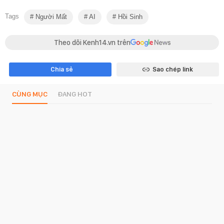
Tags
Người Mất
AI
Hồi Sinh
Theo dõi Kenh14.vn trên
Chia sẻ
Sao chép link
CÙNG MỤC
ĐANG HOT