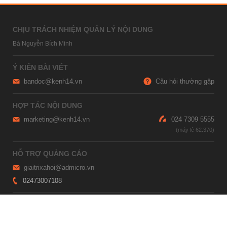
CHỊU TRÁCH NHIỆM QUẢN LÝ NỘI DUNG
Bà Nguyễn Bích Minh
Ý KIẾN BÀI VIẾT
bandoc@kenh14.vn
Câu hỏi thường gặp
HỢP TÁC NỘI DUNG
marketing@kenh14.vn
024 7309 5555
HỖ TRỢ QUẢNG CÁO
giaitrixahoi@admicro.vn
02473007108
TRỤ SỞ HÀ NỘI
Tầng 21, Tòa nhà Center Building, Hapulico Complex, Số 01, phố
Nguyễn Huy Tưởng, phường Thanh Xuân, thành phố Hà Nội