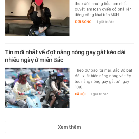
theo dõi, nhưng tiểu tam nhất
quyết làm loạn khiến cô phải lên
tiếng công khai trên MXH.
ĐỜI SỐNG
-
1 giờ trước
Tin mới nhất về đợt nắng nóng gay gắt kéo dài
nhiều ngày ở miền Bắc
Theo dự báo, từ mai, Bắc Bộ bắt
đầu xuất hiện nắng nóng và tiếp
tục nắng nóng gay gắt từ ngày
10/8.
XÃ HỘI
-
1 giờ trước
Xem thêm