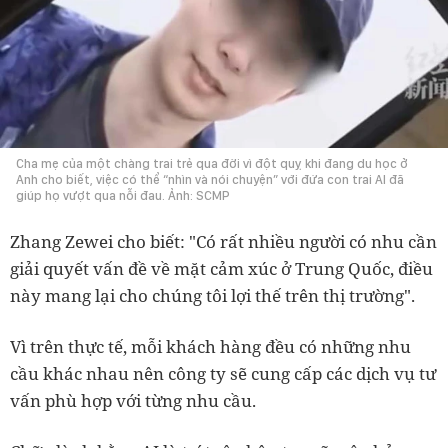
Cha mẹ của một chàng trai trẻ qua đời vì đột quỵ khi đang du học ở
Anh cho biết, việc có thể “nhìn và nói chuyện” với đứa con trai AI đã
giúp họ vượt qua nỗi đau. Ảnh: SCMP
Zhang Zewei cho biết: "Có rất nhiều người có nhu cần
giải quyết vấn đề về mặt cảm xúc ở Trung Quốc, điều
này mang lại cho chúng tôi lợi thế trên thị trường".
Vì trên thực tế, mỗi khách hàng đều có những nhu
cầu khác nhau nên công ty sẽ cung cấp các dịch vụ tư
vấn phù hợp với từng nhu cầu.