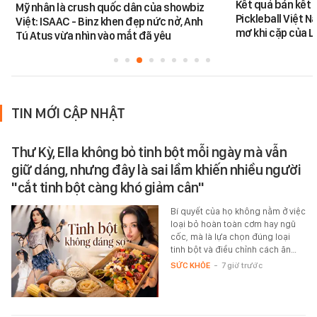
Kết quả bán kết 
Mỹ nhân là crush quốc dân của showbiz
Pickleball Việt 
Việt: ISAAC - Binz khen đẹp nức nở, Anh
mơ khi cặp của 
Tú Atus vừa nhìn vào mắt đã yêu
TIN MỚI CẬP NHẬT
Thư Kỳ, Ella không bỏ tinh bột mỗi ngày mà vẫn
giữ dáng, nhưng đây là sai lầm khiến nhiều người
"cắt tinh bột càng khó giảm cân"
Bí quyết của họ không nằm ở việc
loại bỏ hoàn toàn cơm hay ngũ
cốc, mà là lựa chọn đúng loại
tinh bột và điều chỉnh cách ăn…
SỨC KHỎE
-
7 giờ trước