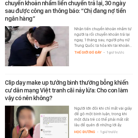
chuyển khoản nhầm liền chuyển trả lại, 30 ngày
sau được công an thông báo: “Chị đang nợ tiền
ngân hàng”
Nhận tiền chuyển khoản nhầm từ
người lạ rồi chuyển khoản trả lại
ngay, 1 tháng sau, người phụ nữ
Trung Quốc tá hỏa khi tài khoản…
THẾ GIỚI ĐÓ ĐÂY
-
1 giờ trước
Clip dạy make up tưởng bình thường bỗng khiến
cư dân mạng Việt tranh cãi nảy lửa: Cho con làm
vậy có nên không?
Người lớn đôi khi chỉ mất vài giây
để gõ một bình luận, trong khi
một đứa trẻ có thể phải mất rất
lâu để quên đi những lời ấy.
HỌC ĐƯỜNG
-
1 giờ trước