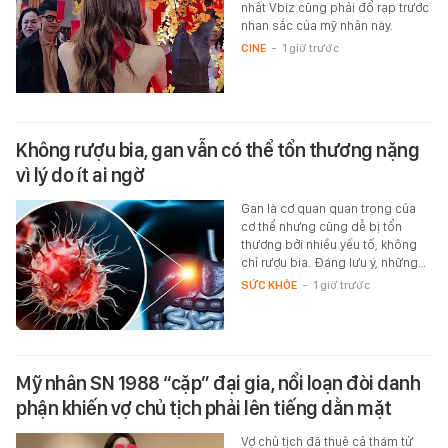
nhất Vbiz cũng phải đổ rạp trước
nhan sắc của mỹ nhân này.
CINE
-
1 giờ trước
Không rượu bia, gan vẫn có thể tổn thương nặng
vì lý do ít ai ngờ
Gan là cơ quan quan trọng của
cơ thể nhưng cũng dễ bị tổn
thương bởi nhiều yếu tố, không
chỉ rượu bia. Đáng lưu ý, những…
SỨC KHỎE
-
1 giờ trước
Mỹ nhân SN 1988 “cặp” đại gia, nổi loạn đòi danh
phận khiến vợ chủ tịch phải lên tiếng dằn mặt
Vợ chủ tịch đã thuê cả thám tử