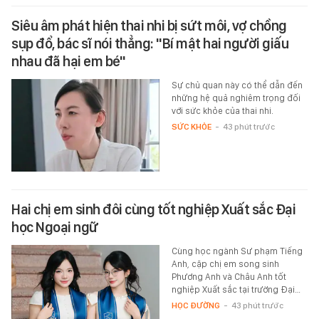
Siêu âm phát hiện thai nhi bị sứt môi, vợ chồng
sụp đổ, bác sĩ nói thẳng: "Bí mật hai người giấu
nhau đã hại em bé"
Sự chủ quan này có thể dẫn đến
những hệ quả nghiêm trọng đối
với sức khỏe của thai nhi.
SỨC KHỎE
-
43 phút trước
Hai chị em sinh đôi cùng tốt nghiệp Xuất sắc Đại
học Ngoại ngữ
Cùng học ngành Sư phạm Tiếng
Anh, cặp chị em song sinh
Phương Anh và Châu Anh tốt
nghiệp Xuất sắc tại trường Đại…
HỌC ĐƯỜNG
-
43 phút trước