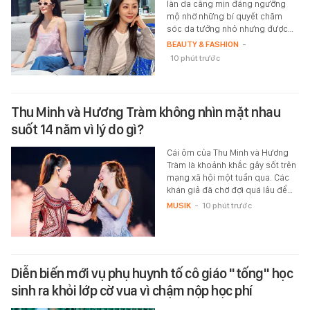
làn da căng mịn đáng ngưỡng
mộ nhờ những bí quyết chăm
sóc da tưởng nhỏ nhưng được…
BEAUTY & FASHION
-
10 phút trước
Thu Minh và Hương Tràm không nhìn mặt nhau
suốt 14 năm vì lý do gì?
Cái ôm của Thu Minh và Hương
Tràm là khoảnh khắc gây sốt trên
mạng xã hội một tuần qua. Các
khán giả đã chờ đợi quá lâu để…
MUSIK
-
10 phút trước
Diễn biến mới vụ phụ huynh tố cô giáo "tống" học
sinh ra khỏi lớp cờ vua vì chậm nộp học phí