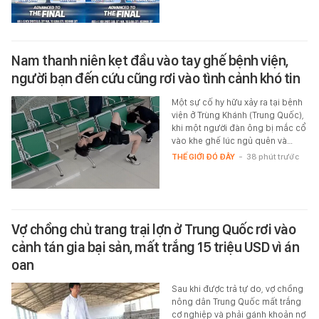
Nam thanh niên kẹt đầu vào tay ghế bệnh viện,
người bạn đến cứu cũng rơi vào tình cảnh khó tin
Một sự cố hy hữu xảy ra tại bệnh
viện ở Trùng Khánh (Trung Quốc),
khi một người đàn ông bị mắc cổ
vào khe ghế lúc ngủ quên và…
THẾ GIỚI ĐÓ ĐÂY
-
38 phút trước
Vợ chồng chủ trang trại lợn ở Trung Quốc rơi vào
cảnh tán gia bại sản, mất trắng 15 triệu USD vì án
oan
Sau khi được trả tự do, vợ chồng
nông dân Trung Quốc mất trắng
cơ nghiệp và phải gánh khoản nợ