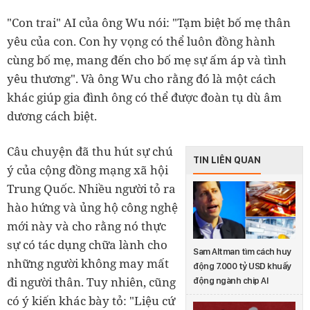
"Con trai" AI của ông Wu nói: "Tạm biệt bố mẹ thân
yêu của con. Con hy vọng có thể luôn đồng hành
cùng bố mẹ, mang đến cho bố mẹ sự ấm áp và tình
yêu thương". Và ông Wu cho rằng đó là một cách
khác giúp gia đình ông có thể được đoàn tụ dù âm
dương cách biệt.
Câu chuyện đã thu hút sự chú
TIN LIÊN QUAN
ý của cộng đồng mạng xã hội
Trung Quốc. Nhiều người tỏ ra
hào hứng và ủng hộ công nghệ
mới này và cho rằng nó thực
sự có tác dụng chữa lành cho
Sam Altman tìm cách huy
những người không may mất
động 7.000 tỷ USD khuấy
đi người thân. Tuy nhiên, cũng
động ngành chip AI
có ý kiến khác bày tỏ: "Liệu cứ