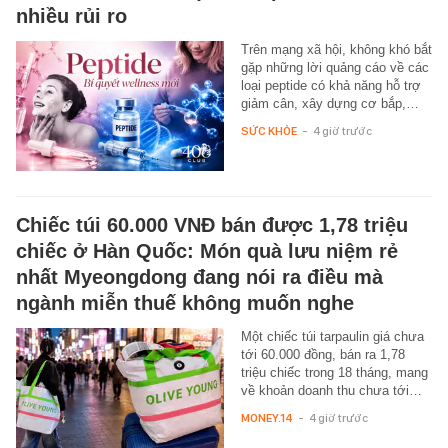
nhiều rủi ro
Trên mạng xã hội, không khó bắt
gặp những lời quảng cáo về các
loại peptide có khả năng hỗ trợ
giảm cân, xây dựng cơ bắp,…
SỨC KHỎE
-
4 giờ trước
Chiếc túi 60.000 VNĐ bán được 1,78 triệu
chiếc ở Hàn Quốc: Món quà lưu niệm rẻ
nhất Myeongdong đang nói ra điều mà
ngành miễn thuế không muốn nghe
Một chiếc túi tarpaulin giá chưa
tới 60.000 đồng, bán ra 1,78
triệu chiếc trong 18 tháng, mang
về khoản doanh thu chưa tới…
MONEY.14
-
4 giờ trước