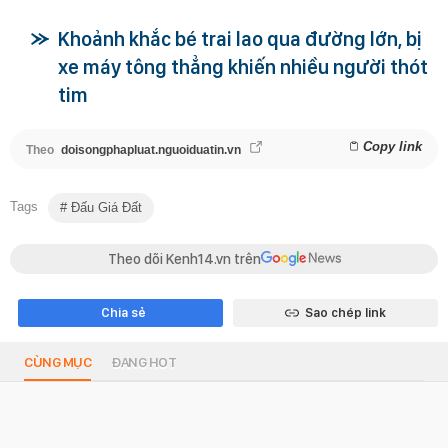
Khoảnh khắc bé trai lao qua đường lớn, bị
xe máy tông thẳng khiến nhiều người thót
tim
Copy link
Theo
doisongphapluat.nguoiduatin.vn
Tags
Đấu Giá Đất
Theo dõi Kenh14.vn trên
Chia sẻ
Sao chép link
CÙNG MỤC
ĐANG HOT