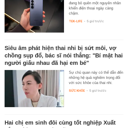
đang bỏ quên một nguyên nhân
khiến điện thoại ngày càng
chậm.
TEK-LIFE
-
5 giờ trước
Siêu âm phát hiện thai nhi bị sứt môi, vợ
chồng sụp đổ, bác sĩ nói thẳng: "Bí mật hai
người giấu nhau đã hại em bé"
Sự chủ quan này có thể dẫn đến
những hệ quả nghiêm trọng đối
với sức khỏe của thai nhi.
SỨC KHỎE
-
5 giờ trước
Hai chị em sinh đôi cùng tốt nghiệp Xuất