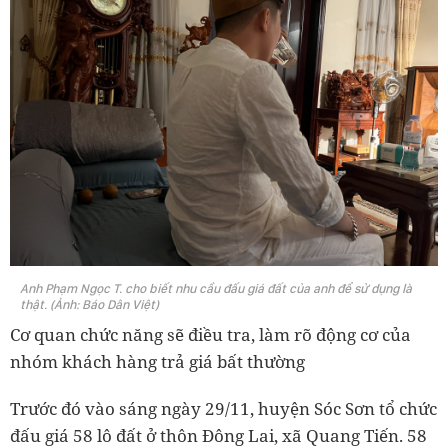
Anh Phạm Ngọc T. cho biết nhu cầu đấu giá đất của anh để sử dụng là
thật. (Ảnh: Báo Dân Việt)
Cơ quan chức năng sẽ điều tra, làm rõ động cơ của
nhóm khách hàng trả giá bất thường
Trước đó vào sáng ngày 29/11, huyện Sóc Sơn tổ chức
đấu giá 58 lô đất ở thôn Đông Lai, xã Quang Tiến. 58