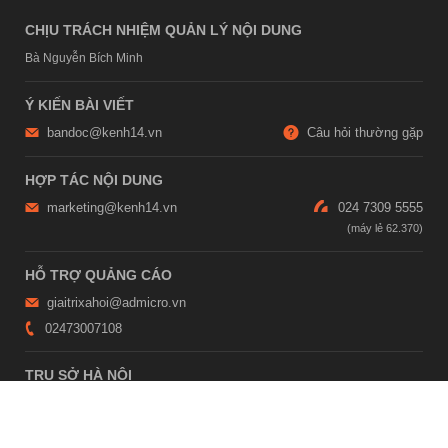
CHỊU TRÁCH NHIỆM QUẢN LÝ NỘI DUNG
Bà Nguyễn Bích Minh
Ý KIẾN BÀI VIẾT
bandoc@kenh14.vn
Câu hỏi thường gặp
HỢP TÁC NỘI DUNG
marketing@kenh14.vn
024 7309 5555
HỖ TRỢ QUẢNG CÁO
giaitrixahoi@admicro.vn
02473007108
TRỤ SỞ HÀ NỘI
Tầng 21, Tòa nhà Center Building, Hapulico Complex, Số 01, phố
Nguyễn Huy Tưởng, phường Thanh Xuân, thành phố Hà Nội