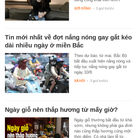
ĐỜI SỐNG
-
3 giờ trước
Tin mới nhất về đợt nắng nóng gay gắt kéo
dài nhiều ngày ở miền Bắc
Theo dự báo, từ mai, Bắc Bộ
bắt đầu xuất hiện nắng nóng và
tiếp tục nắng nóng gay gắt từ
ngày 10/8.
XÃ HỘI
-
3 giờ trước
Ngày giỗ nên thắp hương từ mấy giờ?
Ngày giỗ thường bắt đầu từ khá
sớm, nhưng không phải gia đình
nào cũng thắp hương cùng một
thời điểm. Có nhà làm lễ từ…