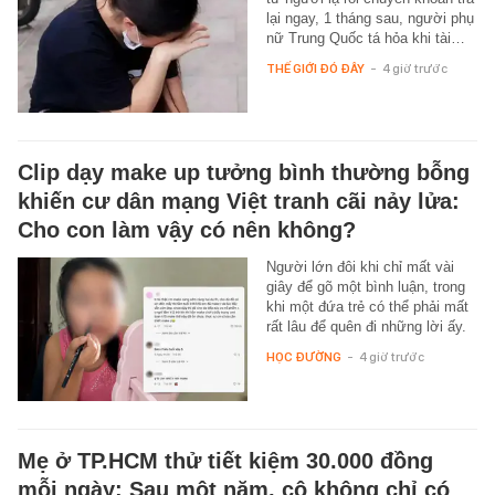
lại ngay, 1 tháng sau, người phụ
nữ Trung Quốc tá hỏa khi tài…
THẾ GIỚI ĐÓ ĐÂY
-
4 giờ trước
Clip dạy make up tưởng bình thường bỗng
khiến cư dân mạng Việt tranh cãi nảy lửa:
Cho con làm vậy có nên không?
Người lớn đôi khi chỉ mất vài
giây để gõ một bình luận, trong
khi một đứa trẻ có thể phải mất
rất lâu để quên đi những lời ấy.
HỌC ĐƯỜNG
-
4 giờ trước
Mẹ ở TP.HCM thử tiết kiệm 30.000 đồng
mỗi ngày: Sau một năm, cô không chỉ có