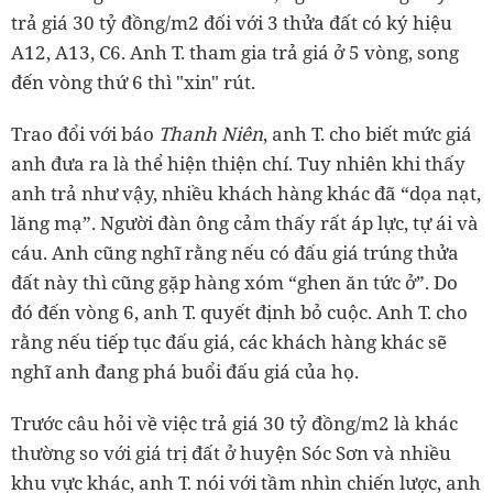
trả giá 30 tỷ đồng/m2 đối với 3 thửa đất có ký hiệu
A12, A13, C6. Anh T. tham gia trả giá ở 5 vòng, song
đến vòng thứ 6 thì "xin" rút.
Trao đổi với báo
Thanh Niên
, anh T. cho biết mức giá
anh đưa ra là thể hiện thiện chí. Tuy nhiên khi thấy
anh trả như vậy, nhiều khách hàng khác đã “dọa nạt,
lăng mạ”. Người đàn ông cảm thấy rất áp lực, tự ái và
cáu. Anh cũng nghĩ rằng nếu có đấu giá trúng thửa
đất này thì cũng gặp hàng xóm “ghen ăn tức ở”. Do
đó đến vòng 6, anh T. quyết định bỏ cuộc. Anh T. cho
rằng nếu tiếp tục đấu giá, các khách hàng khác sẽ
nghĩ anh đang phá buổi đấu giá của họ.
Trước câu hỏi về việc trả giá 30 tỷ đồng/m2 là khác
thường so với giá trị đất ở huyện Sóc Sơn và nhiều
khu vực khác, anh T. nói với tầm nhìn chiến lược, anh