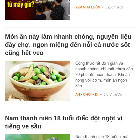
XEM MUA LUÔN
-
3 giờ trước
Món ăn này làm nhanh chóng, nguyên liệu
đầy chợ, ngon miệng đến nỗi cả nước sốt
cũng hết veo
Công thức rất đơn giản và
nhanh chóng, chỉ mất chưa đến
20 phút để hoàn thành. Khi ăn
nóng với cơm, món ăn ngon
đến…
ĂN - CHƠI - ĐI
-
3 giờ trước
Nam thanh niên 18 tuổi điếc đột ngột vì
tiếng ve sầu
Nam thanh niên 18 tuổi bị mất