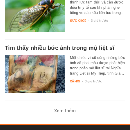
thính lực tạm thời và cần được
điều trị y tế sau khi phải nghe
tiếng ve sầu kêu liên tục trong…
SỨC KHỎE
-
3 giờ trước
Tìm thấy nhiều bức ảnh trong mộ liệt sĩ
Một chiếc ví cũ cùng những bức
ảnh đã phai màu được phát hiện
trong phần mộ liệt sĩ tại Nghĩa
trang Liệt sĩ Mỹ Hiệp, tỉnh Gia…
XÃ HỘI
-
3 giờ trước
Xem thêm