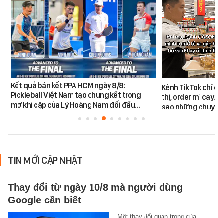
Kết quả bán kết PPA HCM ngày 8/8:
Kênh TikTok chỉ c
Pickleball Việt Nam tạo chung kết trong
thị, order mì cay…
mơ khi cặp của Lý Hoàng Nam đối đầu…
sao những chuyệ
TIN MỚI CẬP NHẬT
Thay đổi từ ngày 10/8 mà người dùng
Google cần biết
Một thay đổi quan trọng của