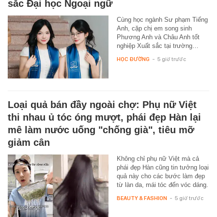
sắc Đại học Ngoại ngữ
Cùng học ngành Sư phạm Tiếng
Anh, cặp chị em song sinh
Phương Anh và Châu Anh tốt
nghiệp Xuất sắc tại trường…
HỌC ĐƯỜNG
-
5 giờ trước
Loại quả bán đầy ngoài chợ: Phụ nữ Việt
thi nhau ủ tóc óng mượt, phái đẹp Hàn lại
mê làm nước uống "chống già", tiêu mỡ
giảm cân
Không chỉ phụ nữ Việt mà cả
phái đẹp Hàn cũng tin tưởng loại
quả này cho các bước làm đẹp
từ làn da, mái tóc đến vóc dáng.
BEAUTY & FASHION
-
5 giờ trước