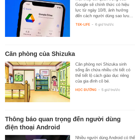
Google sẽ chính thức có hiệu
lực từ ngày 10/8, ảnh hưởng
đến cách người dùng sao lưu…
TEK-LIFE
-
6 giờ trước
Căn phòng của Shizuka
Căn phòng nơi Shizuka sinh
sống ẩn chứa nhiều chi tiết có
thể tiết lộ cách giáo dục riêng
của gia đình cô bé.
HỌC ĐƯỜNG
-
5 giờ trước
Thông báo quan trọng đến người dùng
điện thoại Android
Nhiều người dùng Android có thể