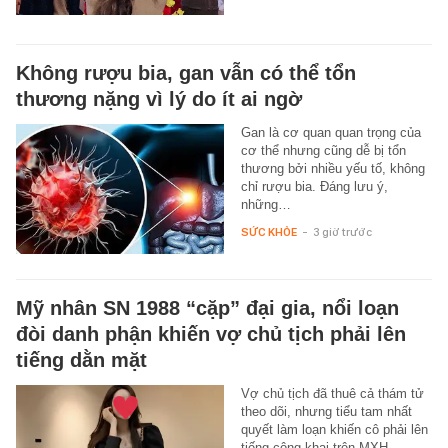
Không rượu bia, gan vẫn có thể tổn
thương nặng vì lý do ít ai ngờ
Gan là cơ quan quan trọng của
cơ thể nhưng cũng dễ bị tổn
thương bởi nhiều yếu tố, không
chỉ rượu bia. Đáng lưu ý,
những…
SỨC KHỎE
-
3 giờ trước
Mỹ nhân SN 1988 “cặp” đại gia, nổi loạn
đòi danh phận khiến vợ chủ tịch phải lên
tiếng dằn mặt
Vợ chủ tịch đã thuê cả thám tử
theo dõi, nhưng tiểu tam nhất
quyết làm loạn khiến cô phải lên
tiếng công khai trên MXH.