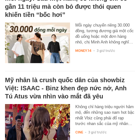
gần 11 triệu mà còn bỏ được thói quen
khiến tiền “bốc hơi”
Mỗi ngày chuyển riêng 30.000
đồng, tương đương giá một cốc
đồ uống hoặc một đơn hàng
nhỏ, chị Minh Anh không nghĩ…
MONEY.14
-
3 giờ trước
Mỹ nhân là crush quốc dân của showbiz
Việt: ISAAC - Binz khen đẹp nức nở, Anh
Tú Atus vừa nhìn vào mắt đã yêu
Không chỉ hàng triệu người hâm
mộ, đến những sao nam hot bậc
nhất Vbiz cũng phải đổ rạp
trước nhan sắc của mỹ nhân…
CINE
-
3 giờ trước