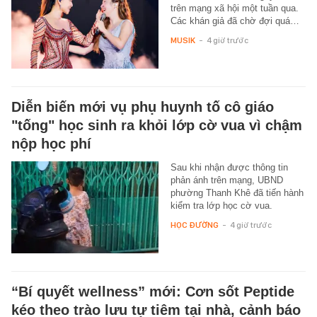
trên mạng xã hội một tuần qua.
Các khán giả đã chờ đợi quá…
MUSIK
-
4 giờ trước
Diễn biến mới vụ phụ huynh tố cô giáo
"tống" học sinh ra khỏi lớp cờ vua vì chậm
nộp học phí
Sau khi nhận được thông tin
phản ánh trên mạng, UBND
phường Thanh Khê đã tiến hành
kiểm tra lớp học cờ vua.
HỌC ĐƯỜNG
-
4 giờ trước
“Bí quyết wellness” mới: Cơn sốt Peptide
kéo theo trào lưu tự tiêm tại nhà, cảnh báo