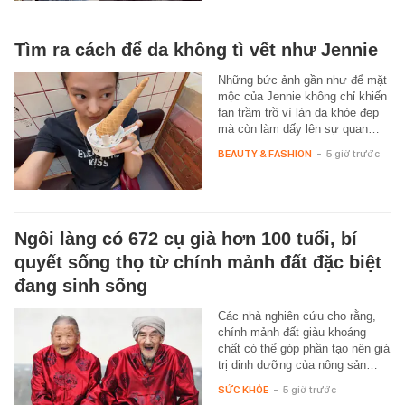
Tìm ra cách để da không tì vết như Jennie
Những bức ảnh gần như để mặt
mộc của Jennie không chỉ khiến
fan trầm trồ vì làn da khỏe đẹp
mà còn làm dấy lên sự quan…
BEAUTY & FASHION
-
5 giờ trước
Ngôi làng có 672 cụ già hơn 100 tuổi, bí
quyết sống thọ từ chính mảnh đất đặc biệt
đang sinh sống
Các nhà nghiên cứu cho rằng,
chính mảnh đất giàu khoáng
chất có thể góp phần tạo nên giá
trị dinh dưỡng của nông sản…
SỨC KHỎE
-
5 giờ trước