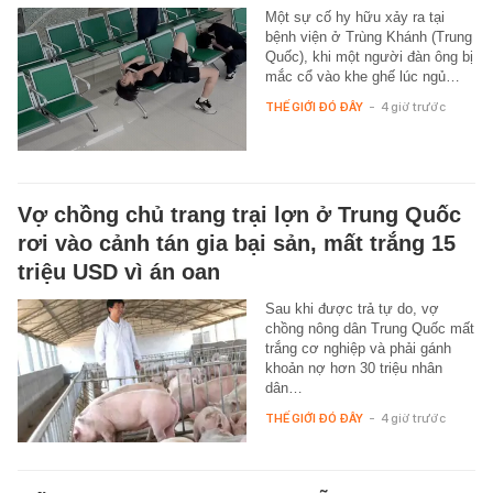
Một sự cố hy hữu xảy ra tại
bệnh viện ở Trùng Khánh (Trung
Quốc), khi một người đàn ông bị
mắc cổ vào khe ghế lúc ngủ…
THẾ GIỚI ĐÓ ĐÂY
-
4 giờ trước
Vợ chồng chủ trang trại lợn ở Trung Quốc
rơi vào cảnh tán gia bại sản, mất trắng 15
triệu USD vì án oan
Sau khi được trả tự do, vợ
chồng nông dân Trung Quốc mất
trắng cơ nghiệp và phải gánh
khoản nợ hơn 30 triệu nhân
dân…
THẾ GIỚI ĐÓ ĐÂY
-
4 giờ trước