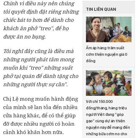
Chính vì điều này nên chúng
TIN LIÊN QUAN
tôi quyết định đặt riêng những
chiếc bát to hơn để dành cho
khách ăn phở "treo", để họ
được ăn no bụng.
Ấm áp hàng trăm suất
Tôi nghĩ đây cũng là điều mà
cơm thiện nguyện giá 0
những người phát tâm mong
đồng
muốn khi "treo" những suất
phở tại quán để dành tặng cho
những người thực sự cần".
Chị Lệ mong muốn hành động
Với chỉ 150.000
của mình sẽ lan tỏa đến nhiều
đồng/tháng, hàng triệu
cửa hàng khác, để có thể giúp
người Việt đang “góp
gạo” cùng dự án thiện
đỡ được nhiều người có hoàn
nguyện này để mang đến
cảnh khó khăn hơn nữa.
những bữa cơm no cho