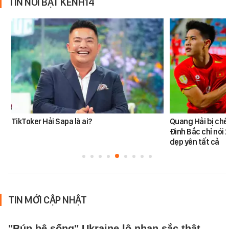
TIN NỔI BẬT KÊNH14
TikToker Hải Sapa là ai?
Quang Hải bị chê
Đình Bắc chỉ nói 
dẹp yên tất cả
TIN MỚI CẬP NHẬT
"Búp bê sống" Ukraine lộ nhan sắc thật