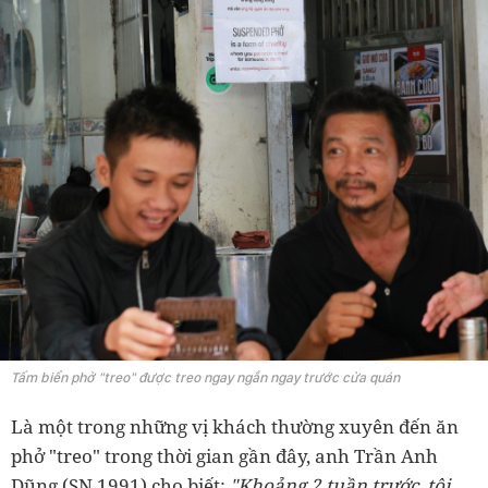
Tấm biển phở "treo" được treo ngay ngắn ngay trước cửa quán
Là một trong những vị khách thường xuyên đến ăn
phở "treo" trong thời gian gần đây, anh Trần Anh
Dũng (SN 1991) cho biết:
"Khoảng 2 tuần trước, tôi