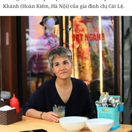
Khánh (Hoàn Kiếm, Hà Nội) của gia đình chị Cát Lệ.