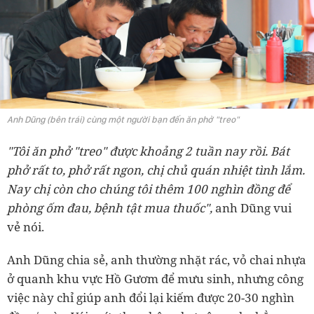
Anh Dũng (bên trái) cùng một người bạn đến ăn phở "treo"
"Tôi ăn phở "treo" được khoảng 2 tuần nay rồi. Bát
phở rất to, phở rất ngon, chị chủ quán nhiệt tình lắm.
Nay chị còn cho chúng tôi thêm 100 nghìn đồng để
phòng ốm đau, bệnh tật mua thuốc",
anh Dũng vui
vẻ nói.
Anh Dũng chia sẻ, anh thường nhặt rác, vỏ chai nhựa
ở quanh khu vực Hồ Gươm để mưu sinh, nhưng công
việc này chỉ giúp anh đổi lại kiếm được 20-30 nghìn