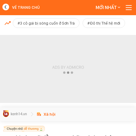
MỚI NHẤT
VỀ TRANG CHỦ
MỚI NHẤT
#3 cô gái bị sóng cuốn ở Sơn Trà
#Đô thị Thế hệ mới
Xem thêm
Xã hội