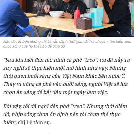
Mặc dù rất bận nhưng chị Lệ vẫn dành thời gian để trò chuyện, tìm hiểu xem
cuộc sống của họ thế nào để giúp đỡ
"Sau khi biết đến mô hình cà phê "treo", tôi đã nảy ra
suy nghĩ sẽ thực hiện một mô hình như vậy. Nhưng
thói quen buổi sáng của Việt Nam khác bên nước Ý.
Thay vì uống cà phê vào buổi sáng, người Việt sẽ lựa
chọn ăn sáng để bắt đầu một ngày làm việc.
Bởi vậy, tôi đã nghĩ đến phở "treo". Nhưng thời điểm
đó, nhịp sống chưa ổn định nên tôi chưa thể thực
hiện",
chị Lệ tâm sự.