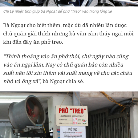
Chị Lệ nhiệt tình giúp bà Ngoạt để phở "treo" vào trong lồng xe
Bà Ngoạt cho biết thêm, mặc dù đã nhiều lần được
chủ quán giải thích nhưng bà vẫn cảm thấy ngại mỗi
khi đến đây ăn phở treo.
"Thỉnh thoảng vào ăn phở thôi, chứ ngày nào cũng
vào ăn ngại lắm. Nay cô chủ quán bảo còn nhiều
suất nên tôi xin thêm vài suất mang về cho các cháu
nhỏ và ông xã",
bà Ngoạt chia sẻ.