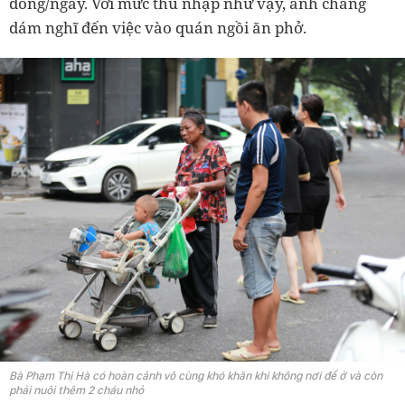
đồng/ngày. Với mức thu nhập như vậy, anh chẳng
dám nghĩ đến việc vào quán ngồi ăn phở.
Bà Phạm Thị Hà có hoàn cảnh vô cùng khó khăn khi không nơi để ở và còn
phải nuôi thêm 2 cháu nhỏ