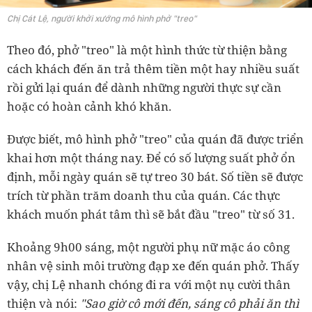
Chị Cát Lệ, người khởi xướng mô hình phở "treo"
Theo đó, phở "treo" là một hình thức từ thiện bằng
cách khách đến ăn trả thêm tiền một hay nhiều suất
rồi gửi lại quán để dành những người thực sự cần
hoặc có hoàn cảnh khó khăn.
Được biết, mô hình phở "treo" của quán đã được triển
khai hơn một tháng nay. Để có số lượng suất phở ổn
định, mỗi ngày quán sẽ tự treo 30 bát. Số tiền sẽ được
trích từ phần trăm doanh thu của quán. Các thực
khách muốn phát tâm thì sẽ bắt đầu "treo" từ số 31.
Khoảng 9h00 sáng, một người phụ nữ mặc áo công
nhân vệ sinh môi trường đạp xe đến quán phở. Thấy
vậy, chị Lệ nhanh chóng đi ra với một nụ cười thân
thiện và nói:
"Sao giờ cô mới đến, sáng cô phải ăn thì