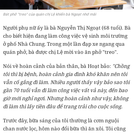
Bát phở "treo" của quán chị Lệ khiến bà Ngoạt nhớ mãi
Người phụ nữ ấy là bà Nguyễn Thị Ngoạt (68 tuổi). Bà
cho biết hiện đang làm công việc vệ sinh môi trường
ở phố Nhà Chung. Trong một lần đạp xe ngang qua
quán phở, bà được chị Lệ mời vào ăn phở "treo".
Nói về hoàn cảnh của bản thân, bà Hoạt bảo:
"Chồng
tôi thì bị bệnh, hoàn cảnh gia đình khó khăn nên tôi
vẫn cố gắng đi làm. Nhiều người thấy vậy bảo sao tôi
gần 70 tuổi vẫn đi làm công việc vất vả này, đến bao
giờ mới nghỉ ngơi. Nhưng hoàn cảnh như vậy, không
đi làm thì lấy tiền đâu để trang trải cho cuộc sống.
Trước đây, bữa sáng của tôi thường là cơm nguội
chan nước lọc, hôm nào đổi bữa thì ăn xôi. Tôi cũng