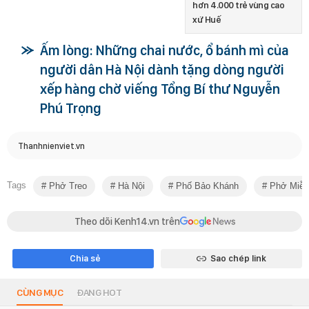
hơn 4.000 trẻ vùng cao
xứ Huế
Ấm lòng: Những chai nước, ổ bánh mì của
người dân Hà Nội dành tặng dòng người
xếp hàng chờ viếng Tổng Bí thư Nguyễn
Phú Trọng
Thanhnienviet.vn
Tags
Phở Treo
Hà Nội
Phố Bảo Khánh
Phở Miễn
Theo dõi Kenh14.vn trên
Chia sẻ
Sao chép link
CÙNG MỤC
ĐANG HOT