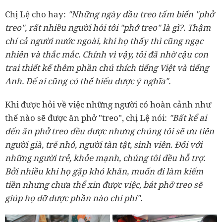
Chị Lệ cho hay:
"Những ngày đầu treo tấm biển "phở
treo", rất nhiều người hỏi tôi "phở treo" là gì?. Thậm
chí cả người nước ngoài, khi họ thấy thì cũng ngạc
nhiên và thắc mắc. Chính vì vậy, tôi đã nhờ cậu con
trai thiết kế thêm phần chú thích tiếng Việt và tiếng
Anh. Để ai cũng có thể hiểu được ý nghĩa".
Khi được hỏi về việc những người có hoàn cảnh như
thế nào sẽ được ăn phở "treo", chị Lệ nói:
"Bất kể ai
đến ăn phở treo đều được nhưng chúng tôi sẽ ưu tiên
người già, trẻ nhỏ, người tàn tật, sinh viên. Đối với
những người trẻ, khỏe mạnh, chúng tôi đều hỗ trợ.
Bởi nhiều khi họ gặp khó khăn, muốn đi làm kiếm
tiền nhưng chưa thể xin được việc, bát phở treo sẽ
giúp họ đỡ được phần nào chi phí".