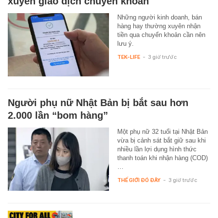
xuyên giao dịch chuyển khoản
Những người kinh doanh, bán
hàng hay thường xuyên nhận
tiền qua chuyển khoản cần nên
lưu ý.
TEK-LIFE
-
3 giờ trước
Người phụ nữ Nhật Bản bị bắt sau hơn
2.000 lần “bom hàng”
Một phụ nữ 32 tuổi tại Nhật Bản
vừa bị cảnh sát bắt giữ sau khi
nhiều lần lợi dụng hình thức
thanh toán khi nhận hàng (COD)
…
THẾ GIỚI ĐÓ ĐÂY
-
3 giờ trước