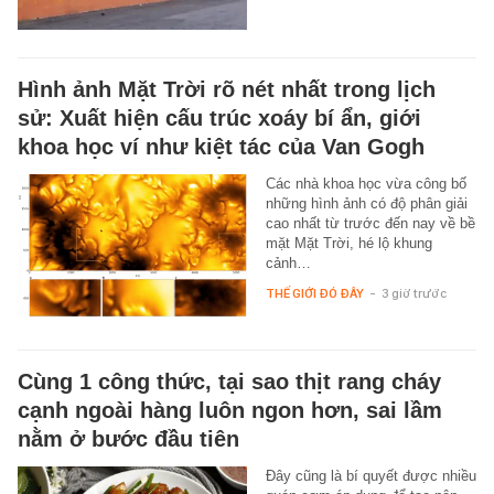
Hình ảnh Mặt Trời rõ nét nhất trong lịch
sử: Xuất hiện cấu trúc xoáy bí ẩn, giới
khoa học ví như kiệt tác của Van Gogh
Các nhà khoa học vừa công bố
những hình ảnh có độ phân giải
cao nhất từ trước đến nay về bề
mặt Mặt Trời, hé lộ khung
cảnh…
THẾ GIỚI ĐÓ ĐÂY
-
3 giờ trước
Cùng 1 công thức, tại sao thịt rang cháy
cạnh ngoài hàng luôn ngon hơn, sai lầm
nằm ở bước đầu tiên
Đây cũng là bí quyết được nhiều