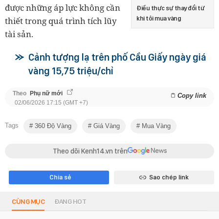
được những áp lực không cần
Điều thực sự thay đổi từ
khi tôi mua vàng
thiết trong quá trình tích lũy
tài sản.
Cảnh tượng lạ trên phố Cầu Giấy ngày giá
vàng 15,75 triệu/chỉ
Theo
Phụ nữ mới
Copy link
02/06/2026 17:15 (GMT +7)
Tags
360 Độ Vàng
Giá Vàng
Mua Vàng
Theo dõi Kenh14.vn trên
Chia sẻ
Sao chép link
CÙNG MỤC
ĐANG HOT