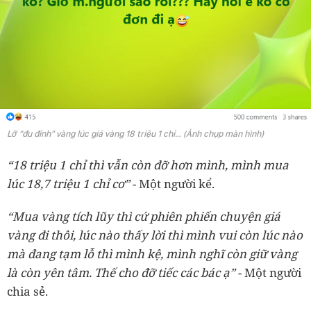
Lỡ “đu đỉnh” vàng lúc giá vàng 18 triệu 1 chỉ… (Ảnh chụp màn hình)
“18 triệu 1 chỉ thì vẫn còn đỡ hơn mình, mình mua
lúc 18,7 triệu 1 chỉ cơ”
- Một người kể.
“Mua vàng tích lũy thì cứ phiên phiến chuyện giá
vàng đi thôi, lúc nào thấy lời thì mình vui còn lúc nào
mà đang tạm lỗ thì mình kệ, mình nghĩ còn giữ vàng
là còn yên tâm. Thế cho đỡ tiếc các bác ạ”
- Một người
chia sẻ.