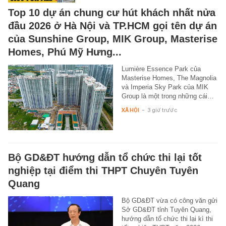
Top 10 dự án chung cư hút khách nhất nửa
đầu 2026 ở Hà Nội và TP.HCM gọi tên dự án
của Sunshine Group, MIK Group, Masterise
Homes, Phú Mỹ Hưng...
Lumière Essence Park của
Masterise Homes, The Magnolia
và Imperia Sky Park của MIK
Group là một trong những cái…
XÃ HỘI
-
3 giờ trước
Bộ GD&ĐT hướng dẫn tổ chức thi lại tốt
nghiệp tại điểm thi THPT Chuyên Tuyên
Quang
Bộ GD&ĐT vừa có công văn gửi
Sở GD&ĐT tỉnh Tuyên Quang,
hướng dẫn tổ chức thi lại kì thi