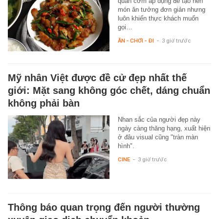
quán cơm áp dụng để tạo nên
món ăn tưởng đơn giản nhưng
luôn khiến thực khách muốn
gọi…
ĂN - CHƠI - ĐI
-
3 giờ trước
Mỹ nhân Việt được đề cử đẹp nhất thế
giới: Mặt sang không góc chết, dáng chuẩn
không phải bàn
Nhan sắc của người đẹp này
ngày càng thăng hạng, xuất hiện
ở đâu visual cũng "tràn màn
hình".
CINE
-
3 giờ trước
Thông báo quan trọng đến người thường