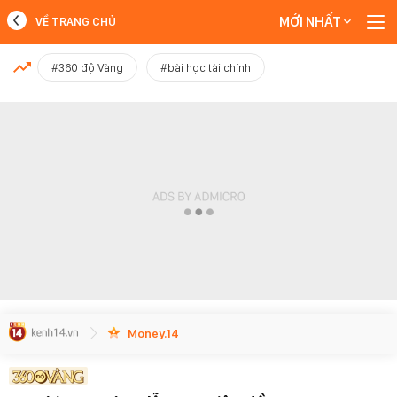
MỚI NHẤT
VỀ TRANG CHỦ
MỚI NHẤT
#360 độ Vàng
#bài học tài chính
Xem thêm
Money.14