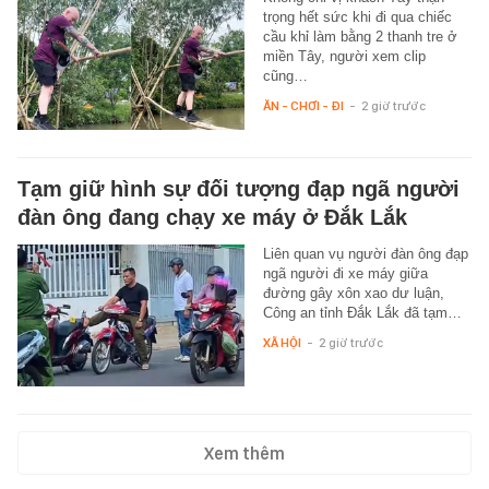
trọng hết sức khi đi qua chiếc
cầu khỉ làm bằng 2 thanh tre ở
miền Tây, người xem clip
cũng…
ĂN - CHƠI - ĐI
-
2 giờ trước
Tạm giữ hình sự đối tượng đạp ngã người
đàn ông đang chạy xe máy ở Đắk Lắk
Liên quan vụ người đàn ông đạp
ngã người đi xe máy giữa
đường gây xôn xao dư luận,
Công an tỉnh Đắk Lắk đã tạm…
XÃ HỘI
-
2 giờ trước
Xem thêm