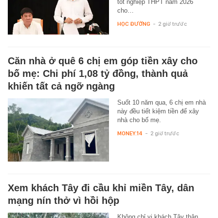
tốt nghiệp THPT năm 2026
cho…
HỌC ĐƯỜNG
-
2 giờ trước
Căn nhà ở quê 6 chị em góp tiền xây cho
bố mẹ: Chi phí 1,08 tỷ đồng, thành quả
khiến tất cả ngỡ ngàng
Suốt 10 năm qua, 6 chị em nhà
này đều tiết kiệm tiền để xây
nhà cho bố mẹ.
MONEY.14
-
2 giờ trước
Xem khách Tây đi cầu khỉ miền Tây, dân
mạng nín thở vì hồi hộp
Không chỉ vị khách Tây thận