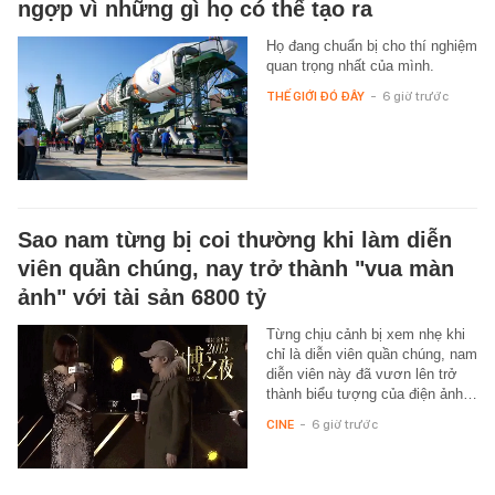
ngợp vì những gì họ có thể tạo ra
Họ đang chuẩn bị cho thí nghiệm
quan trọng nhất của mình.
THẾ GIỚI ĐÓ ĐÂY
-
6 giờ trước
Sao nam từng bị coi thường khi làm diễn
viên quần chúng, nay trở thành "vua màn
ảnh" với tài sản 6800 tỷ
Từng chịu cảnh bị xem nhẹ khi
chỉ là diễn viên quần chúng, nam
diễn viên này đã vươn lên trở
thành biểu tượng của điện ảnh…
CINE
-
6 giờ trước