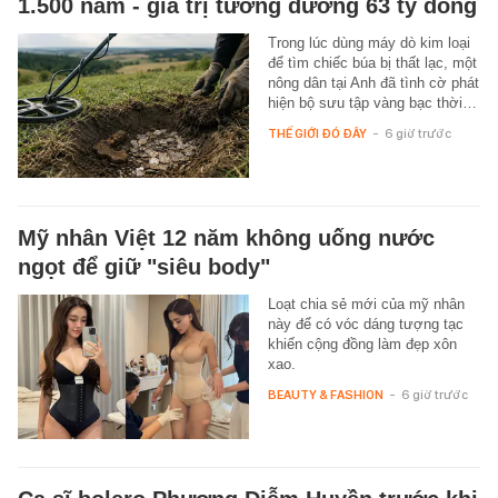
1.500 năm - giá trị tương đương 63 tỷ đồng
Trong lúc dùng máy dò kim loại
để tìm chiếc búa bị thất lạc, một
nông dân tại Anh đã tình cờ phát
hiện bộ sưu tập vàng bạc thời…
THẾ GIỚI ĐÓ ĐÂY
-
6 giờ trước
Mỹ nhân Việt 12 năm không uống nước
ngọt để giữ "siêu body"
Loạt chia sẻ mới của mỹ nhân
này để có vóc dáng tượng tạc
khiến cộng đồng làm đẹp xôn
xao.
BEAUTY & FASHION
-
6 giờ trước