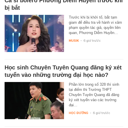
Ca sĩ bolero Phương Diễm Huyền trước khi
bị bắt
Trước khi bị khởi tố, bắt tạm
giam để điều tra về hành vi xâm
phạm quyền tác giả, quyền liên
quan, Phương Diễm Huyền…
MUSIK
-
6 giờ trước
Học sinh Chuyên Tuyên Quang đăng ký xét
tuyển vào những trường đại học nào?
Phần lớn trong số 328 thí sinh
tại điểm thi Trường THPT
Chuyên Tuyên Quang đã đăng
ký xét tuyển vào các trường
đại…
HỌC ĐƯỜNG
-
6 giờ trước