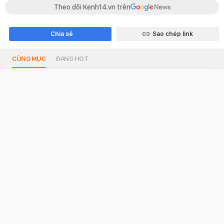
Theo dõi Kenh14.vn trên
Chia sẻ
Sao chép link
CÙNG MỤC
ĐANG HOT