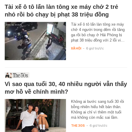
Tài xế ô tô lấn làn tông xe máy chở 2 trẻ
nhỏ rồi bỏ chạy bị phạt 38 triệu đồng
Tài xế ô tô lấn làn tông xe máy
chở 4 người trong đêm rồi tăng
ga rồi bỏ chạy ở Hải Phòng bị
phạt 38 triệu đồng với 2 lỗi vi…
XÃ HỘI
-
6 giờ trước
Vì sao qua tuổi 30, 40 nhiều người vẫn thấy
mơ hồ về chính mình?
Không ai bước sang tuổi 30 rồi
bỗng nhiên hiểu hết bản thân.
Không ai chỉ vì thêm một tuổi
mà không còn mắc sai lầm.
THE 30S
-
6 giờ trước