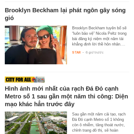
Brooklyn Beckham lại phát ngôn gây sóng
gió
Brooklyn Beckham tuyên bố sẽ
“luôn bảo vệ” Nicola Peltz trong
bài đăng kỷ niệm một năm tái
khẳng định lời thề hôn nhân.…
STAR
-
6 giờ trước
Hình ảnh mới nhất của rạch Đá Đỏ cạnh
Metro số 1 sau gần một năm thi công: Diện
mạo khác hẳn trước đây
Sau gần một năm cải tạo, rạch
Đá Đỏ cạnh Metro số 1 không
còn ô nhiễm, tăng thoát nước,
chỉnh trang đô thị, sẽ hoàn