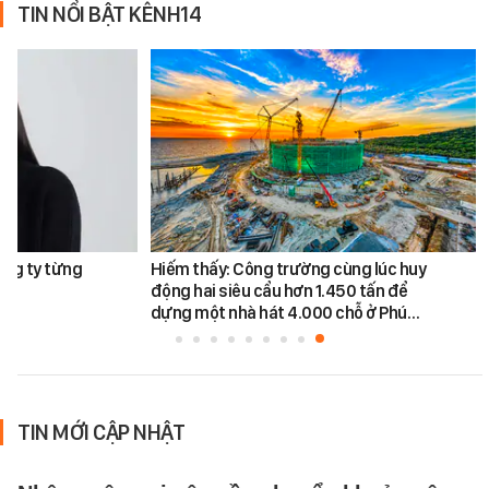
TIN NỔI BẬT KÊNH14
ông ty từng
Hiếm thấy: Công trường cùng lúc huy
động hai siêu cẩu hơn 1.450 tấn để
dựng một nhà hát 4.000 chỗ ở Phú…
TIN MỚI CẬP NHẬT