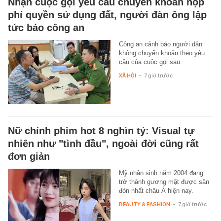
Nhận cuộc gọi yêu cầu chuyển khoản nộp
phí quyền sử dụng đất, người đàn ông lập
tức báo công an
Công an cảnh báo người dân
không chuyển khoản theo yêu
cầu của cuộc gọi sau.
XÃ HỘI
-
7 giờ trước
Nữ chính phim hot 8 nghìn tỷ: Visual tự
nhiên như "tình đầu", ngoài đời cũng rất
đơn giản
Mỹ nhân sinh năm 2004 đang
trở thành gương mặt được săn
đón nhất châu Á hiện nay.
BEAUTY & FASHION
-
7 giờ trước