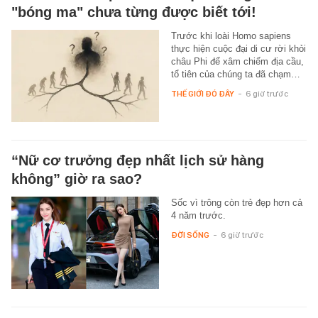
"bóng ma" chưa từng được biết tới!
Trước khi loài Homo sapiens
thực hiện cuộc đại di cư rời khỏi
châu Phi để xâm chiếm địa cầu,
tổ tiên của chúng ta đã chạm…
THẾ GIỚI ĐÓ ĐÂY
-
6 giờ trước
“Nữ cơ trưởng đẹp nhất lịch sử hàng
không” giờ ra sao?
Sốc vì trông còn trẻ đẹp hơn cả
4 năm trước.
ĐỜI SỐNG
-
6 giờ trước