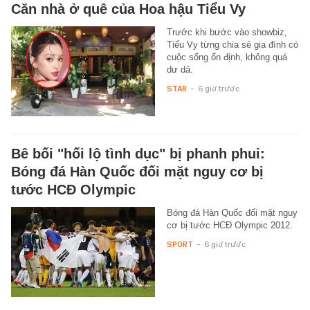
Căn nhà ở quê của Hoa hậu Tiểu Vy
Trước khi bước vào showbiz,
Tiểu Vy từng chia sẻ gia đình có
cuộc sống ổn định, không quá
dư dả.
STAR
-
6 giờ trước
Bê bối "hối lộ tình dục" bị phanh phui:
Bóng đá Hàn Quốc đối mặt nguy cơ bị
tước HCĐ Olympic
Bóng đá Hàn Quốc đối mặt nguy
cơ bị tước HCĐ Olympic 2012.
SPORT
-
6 giờ trước