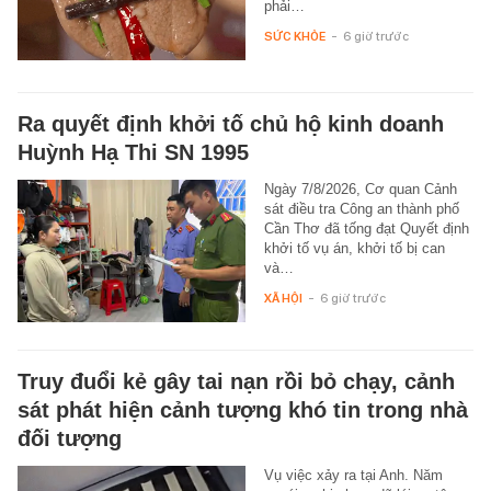
phải…
SỨC KHỎE
-
6 giờ trước
Ra quyết định khởi tố chủ hộ kinh doanh
Huỳnh Hạ Thi SN 1995
Ngày 7/8/2026, Cơ quan Cảnh
sát điều tra Công an thành phố
Cần Thơ đã tống đạt Quyết định
khởi tố vụ án, khởi tố bị can
và…
XÃ HỘI
-
6 giờ trước
Truy đuổi kẻ gây tai nạn rồi bỏ chạy, cảnh
sát phát hiện cảnh tượng khó tin trong nhà
đối tượng
Vụ việc xảy ra tại Anh. Năm