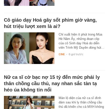
Cô giáo dạy Hoá gây sốt phim giờ vàng,
hút triệu lượt xem là ai?
Chỉ xuất hiện ít phút trong Mùa
Hè Năm Ấy, những đoạn clip
của cô Sinh dạy Hoá do diễn
viên Trình Mỹ Duyên đóng hút…
CINE
-
6 giờ trước
Nữ ca sĩ cờ bạc nợ 15 tỷ đến mức phải ly
thân chồng cầu thủ, nay nhan sắc tàn tạ
héo úa không tin nổi
Màn lộ diện của nữ ca sĩ đình
đám sau khi ly thân chồng cầu
thủ đã khiến cho cả MXH không