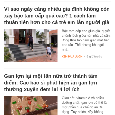
Vì sao ngày càng nhiều gia đình không còn
xây bậc tam cấp quá cao? 1 cách làm
thuận tiện hơn cho cả trẻ em lẫn người già
Bậc tam cấp cao giúp giải quyết
chênh lệch giữa nền nhà và sân,
đồng thời tạo cảm giác mặt tiền
cao ráo. Thế nhưng khi ngôi
nhà…
XEM MUA LUÔN
-
6 giờ trước
Gan lợn lại một lần nữa trở thành tâm
điểm: Các bác sĩ phát hiện ăn gan lợn
thường xuyên đem lại 4 lợi ích
Giàu sắt, vitamin A và nhiều
dưỡng chất, gan lợn có thể là
một phần của chế độ ăn đa
dạng. Tuy nhiên, đây không