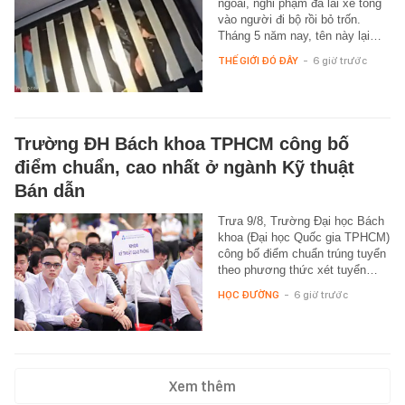
ngoái, nghi phạm đã lái xe tông
vào người đi bộ rồi bỏ trốn.
Tháng 5 năm nay, tên này lại…
THẾ GIỚI ĐÓ ĐÂY
-
6 giờ trước
Trường ĐH Bách khoa TPHCM công bố
điểm chuẩn, cao nhất ở ngành Kỹ thuật
Bán dẫn
Trưa 9/8, Trường Đại học Bách
khoa (Đại học Quốc gia TPHCM)
công bố điểm chuẩn trúng tuyển
theo phương thức xét tuyển…
HỌC ĐƯỜNG
-
6 giờ trước
Xem thêm