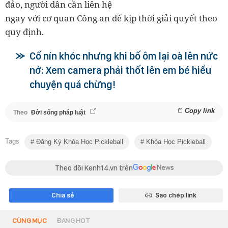
đảo, người dân cần liên hệ
ngay với cơ quan Công an để kịp thời giải quyết theo
quy định.
Cố nín khóc nhưng khi bố ôm lại oà lên nức
nở: Xem camera phải thốt lên em bé hiểu
chuyện quá chừng!
Copy link
Theo
Đời sống pháp luật
Tags
Đăng Ký Khóa Học Pickleball
Khóa Học Pickleball
Theo dõi Kenh14.vn trên
Chia sẻ
Sao chép link
CÙNG MỤC
ĐANG HOT