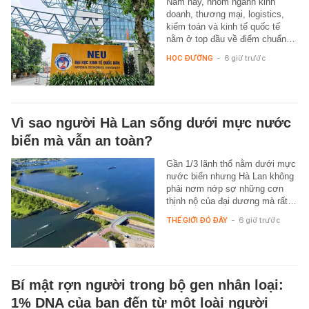
Năm nay, nhóm ngành kinh
doanh, thương mại, logistics,
kiểm toán và kinh tế quốc tế
nằm ở top đầu về điểm chuẩn…
HỌC ĐƯỜNG
-
6 giờ trước
Vì sao người Hà Lan sống dưới mực nước
biển mà vẫn an toàn?
Gần 1/3 lãnh thổ nằm dưới mực
nước biển nhưng Hà Lan không
phải nơm nớp sợ những cơn
thịnh nộ của đại dương mà rất…
THẾ GIỚI ĐÓ ĐÂY
-
6 giờ trước
Bí mật rợn người trong bộ gen nhân loại:
1% DNA của bạn đến từ một loài người