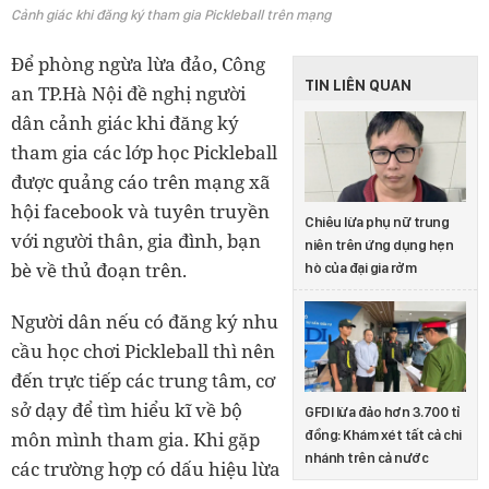
Cảnh giác khi đăng ký tham gia Pickleball trên mạng
Để phòng ngừa lừa đảo, Công
TIN LIÊN QUAN
an TP.Hà Nội đề nghị người
dân cảnh giác khi đăng ký
tham gia các lớp học Pickleball
được quảng cáo trên mạng xã
hội facebook và tuyên truyền
Chiêu lừa phụ nữ trung
với người thân, gia đình, bạn
niên trên ứng dụng hẹn
bè về thủ đoạn trên.
hò của đại gia rởm
Người dân nếu có đăng ký nhu
cầu học chơi Pickleball thì nên
đến trực tiếp các trung tâm, cơ
sở dạy để tìm hiểu kĩ về bộ
GFDI lừa đảo hơn 3.700 tỉ
môn mình tham gia. Khi gặp
đồng: Khám xét tất cả chi
nhánh trên cả nước
các trường hợp có dấu hiệu lừa