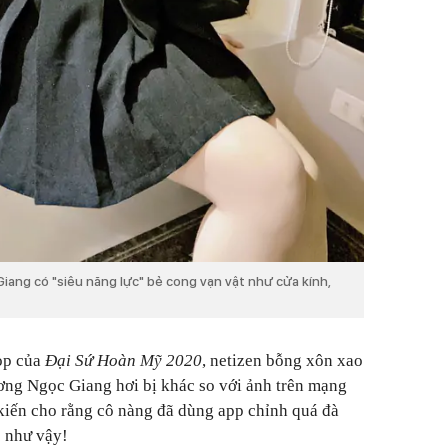
ang có "siêu năng lực" bẻ cong vạn vật như cửa kính,
hop của
Đại Sứ Hoàn Mỹ 2020
, netizen bỗng xôn xao
ng Ngọc Giang hơi bị khác so với ảnh trên mạng
kiến cho rằng cô nàng đã dùng app chỉnh quá đà
c như vậy!