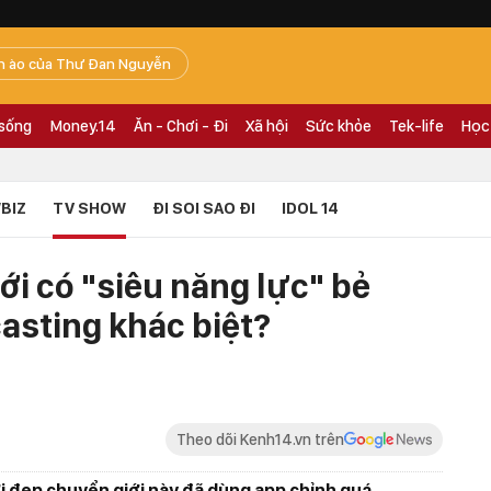
n ào của Thư Đan Nguyễn
 sống
Money.14
Ăn - Chơi - Đi
Xã hội
Sức khỏe
Tek-life
Học
BIZ
TV SHOW
ĐI SOI SAO ĐI
IDOL 14
i có "siêu năng lực" bẻ
casting khác biệt?
Theo dõi Kenh14.vn trên
i đẹp chuyển giới này đã dùng app chỉnh quá