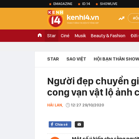
EMAGAZINE
ID.14
SHOWLIVE
Ồ
Star
Ciné
Musik
Beauty & Fashion
Đời
STAR
SAO VIỆT
HỘI BẠN THÂN SHOW
Người đẹp chuyển giớ
cong vạn vật lộ ảnh 
HẢI LAN,
12:27 29/10/2020
Chia sẻ
Một số ý kiến cho rằng ngườ