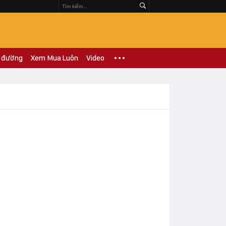
 đường
Xem Mua Luôn
Video