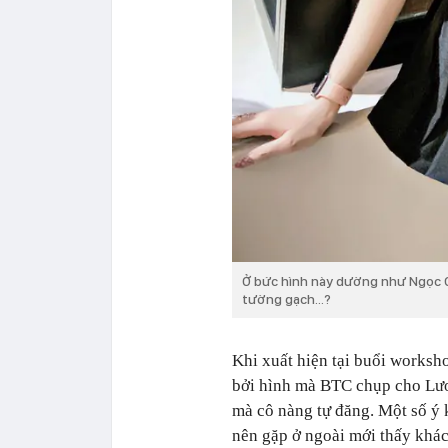
Ở bức hình này dường như Ngọc Gi
tường gạch...?
Khi xuất hiện tại buổi works
bởi hình mà BTC chụp cho Lươ
mà cô nàng tự đăng. Một số ý 
nên gặp ở ngoài mới thấy khá