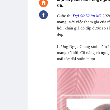
đà.
Cuộc thi
Đại Sứ Hoàn Mỹ
202
mạng. Với việc tham gia của r
hội, khán giả có dịp được so s
đẹp.
Lương Ngọc Giang sinh năm 19
mạng xã hội. Cô nàng có ngoại
mái tóc dài suôn mượt.