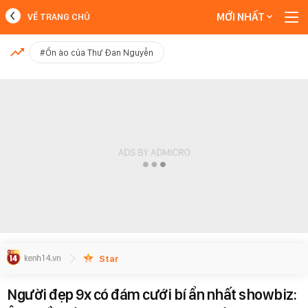
MỚI NHẤT
VỀ TRANG CHỦ
MỚI NHẤT
#Ồn ào của Thư Đan Nguyễn
Xem thêm
Star
Người đẹp 9x có đám cưới bí ẩn nhất showbiz: