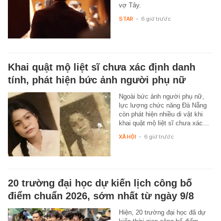
vợ Tây.
STAR
-
6 giờ trước
Khai quật mộ liệt sĩ chưa xác định danh
tính, phát hiện bức ảnh người phụ nữ
Ngoài bức ảnh người phụ nữ,
lực lượng chức năng Đà Nẵng
còn phát hiện nhiều di vật khi
khai quật mộ liệt sĩ chưa xác…
XÃ HỘI
-
6 giờ trước
20 trường đại học dự kiến lịch công bố
điểm chuẩn 2026, sớm nhất từ ngày 9/8
Hiện, 20 trường đại học đã dự