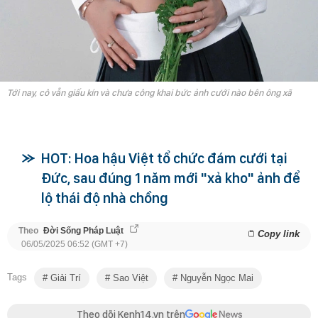
Tới nay, cô vẫn giấu kín và chưa công khai bức ảnh cưới nào bên ông xã
HOT: Hoa hậu Việt tổ chức đám cưới tại
Đức, sau đúng 1 năm mới "xả kho" ảnh để
lộ thái độ nhà chồng
Theo
Đời Sống Pháp Luật
Copy link
06/05/2025 06:52 (GMT +7)
Tags
Giải Trí
Sao Việt
Nguyễn Ngọc Mai
Theo dõi Kenh14.vn trên