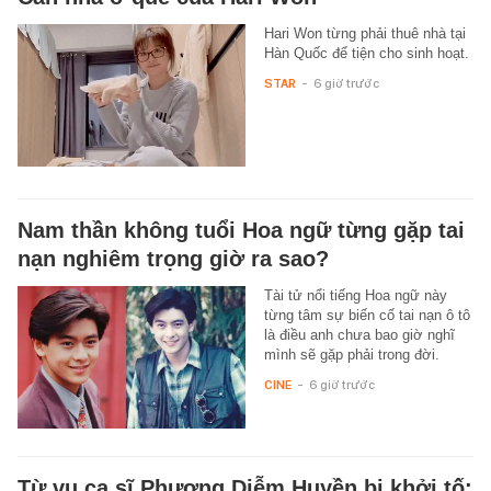
Hari Won từng phải thuê nhà tại
Hàn Quốc để tiện cho sinh hoạt.
STAR
-
6 giờ trước
Nam thần không tuổi Hoa ngữ từng gặp tai
nạn nghiêm trọng giờ ra sao?
Tài tử nổi tiếng Hoa ngữ này
từng tâm sự biến cố tai nạn ô tô
là điều anh chưa bao giờ nghĩ
mình sẽ gặp phải trong đời.
CINE
-
6 giờ trước
Từ vụ ca sĩ Phương Diễm Huyền bị khởi tố: