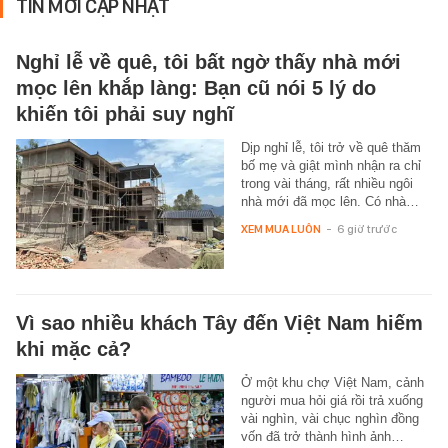
TIN MỚI CẬP NHẬT
Nghỉ lễ về quê, tôi bất ngờ thấy nhà mới
mọc lên khắp làng: Bạn cũ nói 5 lý do
khiến tôi phải suy nghĩ
Dịp nghỉ lễ, tôi trở về quê thăm
bố mẹ và giật mình nhận ra chỉ
trong vài tháng, rất nhiều ngôi
nhà mới đã mọc lên. Có nhà…
XEM MUA LUÔN
-
6 giờ trước
Vì sao nhiều khách Tây đến Việt Nam hiếm
khi mặc cả?
Ở một khu chợ Việt Nam, cảnh
người mua hỏi giá rồi trả xuống
vài nghìn, vài chục nghìn đồng
vốn đã trở thành hình ảnh…