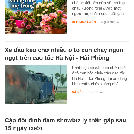
nhỏ bé đặt bên cửa sổ, những
chậu xương rồng được một
người mẹ chăm sóc suốt gần…
XEM MUA LUÔN
-
6 giờ trước
Xe đầu kéo chở nhiều ô tô con cháy ngùn
ngụt trên cao tốc Hà Nội - Hải Phòng
Phát hiện xe đầu kéo chở nhiều
ô tô con bốc cháy trên cao tốc
Hà Nội - Hải Phòng, tài xế dùng
bình chữa cháy khống chế…
XÃ HỘI
-
6 giờ trước
Cặp đôi đình đám showbiz ly thân gấp sau
15 ngày cưới