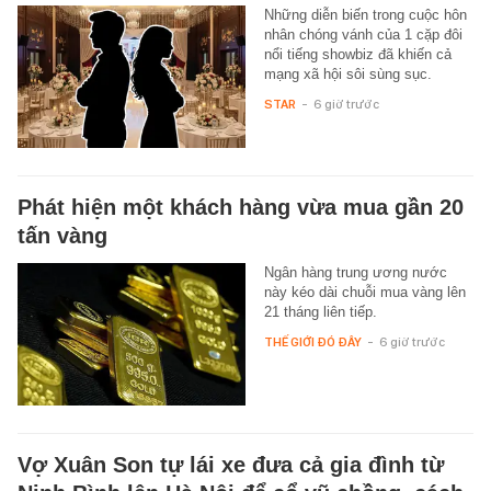
Những diễn biến trong cuộc hôn
nhân chóng vánh của 1 cặp đôi
nổi tiếng showbiz đã khiến cả
mạng xã hội sôi sùng sục.
STAR
-
6 giờ trước
Phát hiện một khách hàng vừa mua gần 20
tấn vàng
Ngân hàng trung ương nước
này kéo dài chuỗi mua vàng lên
21 tháng liên tiếp.
THẾ GIỚI ĐÓ ĐÂY
-
6 giờ trước
Vợ Xuân Son tự lái xe đưa cả gia đình từ