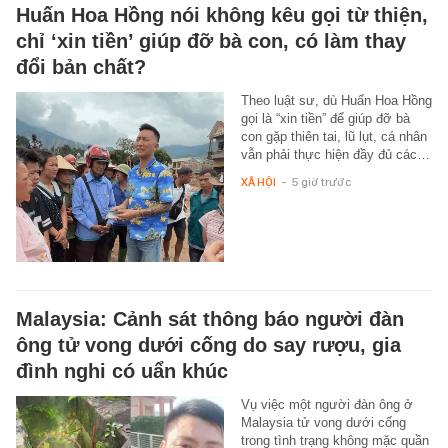
Huấn Hoa Hồng nói không kêu gọi từ thiện,
chỉ ‘xin tiền’ giúp đỡ bà con, có làm thay
đổi bản chất?
Theo luật sư, dù Huấn Hoa Hồng
gọi là “xin tiền” để giúp đỡ bà
con gặp thiên tai, lũ lụt, cá nhân
vẫn phải thực hiện đầy đủ các…
XÃ HỘI
-
5 giờ trước
Malaysia: Cảnh sát thông báo người đàn
ông tử vong dưới cống do say rượu, gia
đình nghi có uẩn khúc
Vụ việc một người đàn ông ở
Malaysia tử vong dưới cống
trong tình trạng không mặc quần