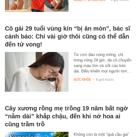
Cô gái 29 tuổi vùng kín “bị ăn mòn”, bác sĩ
cảnh báo: Chỉ vài giờ thôi cũng có thể dẫn
đến tử vong!
Từ cơn đau vùng mông, chỉ
trong vòng 24 giờ, da cô chuyển
sang màu tím và sốt cao kéo
dài. Điều khiến mọi người rợn…
SỨC KHỎE
-
6 giờ trước
Cây xương rồng mẹ trồng 19 năm bất ngờ
“nằm dài” khắp chậu, đến khi nở hoa ai
cũng trầm trồ
Không còn là một “quả cầu gai”