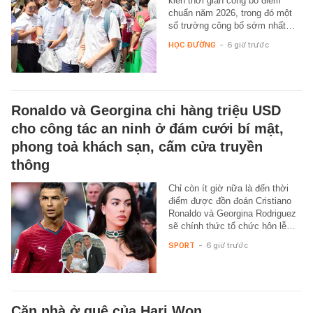
kiến thời gian công bố điểm
chuẩn năm 2026, trong đó một
số trường công bố sớm nhất…
HỌC ĐƯỜNG
-
6 giờ trước
Ronaldo và Georgina chi hàng triệu USD
cho công tác an ninh ở đám cưới bí mật,
phong toả khách sạn, cấm cửa truyền
thông
Chỉ còn ít giờ nữa là đến thời
điểm được đồn đoán Cristiano
Ronaldo và Georgina Rodriguez
sẽ chính thức tổ chức hôn lễ…
SPORT
-
6 giờ trước
Căn nhà ở quê của Hari Won