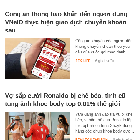
Công an thông báo khẩn đến người dùng
VNeID thực hiện giao dịch chuyển khoản
sau
Công an khuyến cáo người dân
không chuyển khoản theo yêu
cầu của cuộc gọi mạo danh.
TEK-LIFE
-
6 giờ trước
Vợ sắp cưới Ronaldo bị chê béo, tình cũ
tung ảnh khoe body top 0,01% thế giới
Vừa đăng ảnh đáp trả vụ bị chê
béo, vị hôn thê của Ronaldo lập
tức bị tình cũ Irina Shayk đụng
hàng góc chụp khoe body cực…
BEAUTY & FASHION
-
6 giờ trước