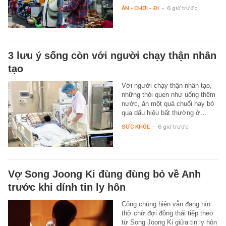
ĂN - CHƠI - ĐI
-
6 giờ trước
3 lưu ý sống còn với người chạy thận nhân
tạo
Với người chạy thận nhân tạo,
những thói quen như uống thêm
nước, ăn một quả chuối hay bỏ
qua dấu hiệu bất thường ở…
SỨC KHỎE
-
6 giờ trước
Vợ Song Joong Ki đùng đùng bỏ về Anh
trước khi dính tin ly hôn
Công chúng hiện vẫn đang nín
thở chờ đợi động thái tiếp theo
từ Song Joong Ki giữa tin ly hôn