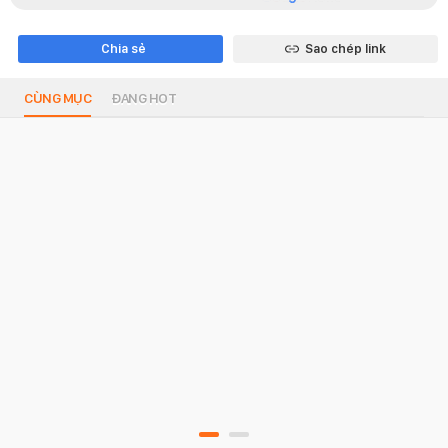
Chia sẻ
Sao chép link
CÙNG MỤC
ĐANG HOT