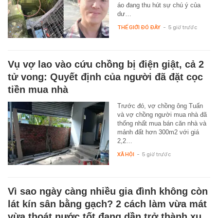
áo đang thu hút sự chú ý của
dư…
THẾ GIỚI ĐÓ ĐÂY
-
5 giờ trước
Vụ vợ lao vào cứu chồng bị điện giật, cả 2
tử vong: Quyết định của người đã đặt cọc
tiền mua nhà
Trước đó, vợ chồng ông Tuấn
và vợ chồng người mua nhà đã
thống nhất mua bán căn nhà và
mảnh đất hơn 300m2 với giá
2,2…
XÃ HỘI
-
5 giờ trước
Vì sao ngày càng nhiều gia đình không còn
lát kín sân bằng gạch? 2 cách làm vừa mát
vừa thoát nước tốt đang dần trở thành xu