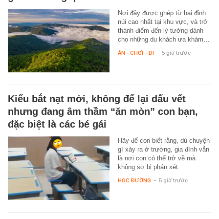
Nơi đây được ghép từ hai đỉnh
núi cao nhất tại khu vực, và trở
thành điểm đến lý tưởng dành
cho những du khách ưa khám…
ĂN - CHƠI - ĐI
-
5 giờ trước
Kiểu bắt nạt mới, không để lại dấu vết
nhưng đang âm thầm “ăn mòn” con bạn,
đặc biệt là các bé gái
Hãy để con biết rằng, dù chuyện
gì xảy ra ở trường, gia đình vẫn
là nơi con có thể trở về mà
không sợ bị phán xét.
HỌC ĐƯỜNG
-
5 giờ trước