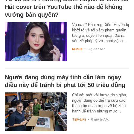
Hát cover trên YouTube thế nào để không
vướng bản quyền?
Vụ ca sĩ Phương Diễm Huyền bị
khởi tố về tội xâm phạm quyền
tác giả, quyền liên quan đặt ra
vấn đề pháp lý với hoạt động…
MUSIK
-
6 giờ trước
Người đang dùng máy tính cần làm ngay
điều này để tránh bị phạt tới 50 triệu đồng
Chỉ với một vài bước đơn giản,
người dùng có thể tra cứu các
thông tin quan trọng về hệ điều
hành để tránh những mức…
TEK-LIFE
-
6 giờ trước