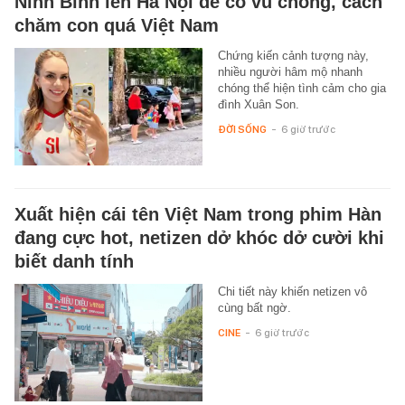
Ninh Bình lên Hà Nội để cổ vũ chồng, cách
chăm con quá Việt Nam
Chứng kiến cảnh tượng này,
nhiều người hâm mộ nhanh
chóng thể hiện tình cảm cho gia
đình Xuân Son.
ĐỜI SỐNG
-
6 giờ trước
Xuất hiện cái tên Việt Nam trong phim Hàn
đang cực hot, netizen dở khóc dở cười khi
biết danh tính
Chi tiết này khiến netizen vô
cùng bất ngờ.
CINE
-
6 giờ trước