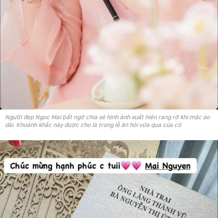
Người đẹp Ngọc Mai bất ngờ chia sẻ hình ảnh xuất hiện rạng rỡ khi mặc áo
dài. Khoảnh khắc này được cho là trong lễ ăn hỏi vừa qua của cô