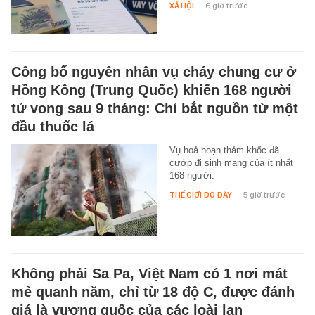
XÃ HỘI
-
6 giờ trước
Công bố nguyên nhân vụ cháy chung cư ở
Hồng Kông (Trung Quốc) khiến 168 người
tử vong sau 9 tháng: Chỉ bắt nguồn từ một
đầu thuốc lá
Vụ hoả hoạn thảm khốc đã
cướp đi sinh mạng của ít nhất
168 người.
THẾ GIỚI ĐÓ ĐÂY
-
5 giờ trước
Không phải Sa Pa, Việt Nam có 1 nơi mát
mẻ quanh năm, chỉ từ 18 độ C, được đánh
giá là vương quốc của các loài lan