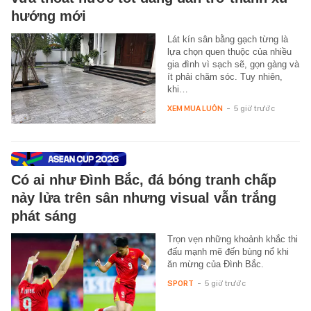
hướng mới
Lát kín sân bằng gạch từng là
lựa chọn quen thuộc của nhiều
gia đình vì sạch sẽ, gọn gàng và
ít phải chăm sóc. Tuy nhiên,
khi…
XEM MUA LUÔN
-
5 giờ trước
Có ai như Đình Bắc, đá bóng tranh chấp
nảy lửa trên sân nhưng visual vẫn trắng
phát sáng
Trọn vẹn những khoảnh khắc thi
đấu mạnh mẽ đến bùng nổ khi
ăn mừng của Đình Bắc.
SPORT
-
5 giờ trước