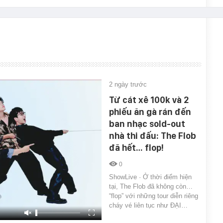
2 ngày trước
Từ cát xê 100k và 2
phiếu ăn gà rán đến
ban nhạc sold-out
nhà thi đấu: The Flob
đã hết… flop!
0
ShowLive · Ở thời điểm hiện
tại, The Flob đã không còn…
“flop” với những tour diễn riêng
cháy vé liên tục như ĐẠI…