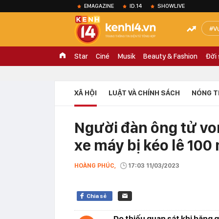
EMAGAZINE
ID.14
SHOWLIVE
V
Star
Ciné
Musik
Beauty & Fashion
Đời
XÃ HỘI
LUẬT VÀ CHÍNH SÁCH
NÓNG T
Người đàn ông tử vo
xe máy bị kéo lê 100
HOÀNG PHÚC,
17:03 11/03/2023
Chia sẻ
Do thiếu quan sát khi băng 