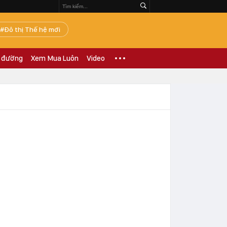
Đô thị Thế hệ mới
 đường
Xem Mua Luôn
Video