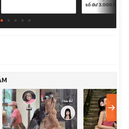
số dư 3.000 tỷ
ÂM