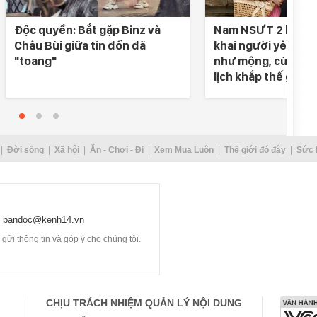
Độc quyền: Bắt gặp Binz và
Nam NSƯT 2 lần đò
Châu Bùi giữa tin đồn đã
khai người yêu SN 
"toang"
như mộng, cùng nh
lịch khắp thế gian
Đời sống
Xã hội
Ăn - Chơi - Đi
Xem Mua Luôn
Thế giới đó đây
Sức 
bandoc@kenh14.vn
ửi thông tin và góp ý cho chúng tôi.
CHỊU TRÁCH NHIỆM QUẢN LÝ NỘI DUNG