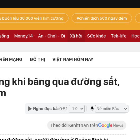
ụ buôn lậu 30.000 viên kim cương
chiến dịch 500 ngày đêm
 sống
Money.14
Ăn - Chơi - Đi
Xã hội
Sức khỏe
Tek-life
Học
RÊN MẠNG
ĐÔ THỊ
VIỆT NAM HÔM NAY
ng khi băng qua đường sắt,
 m
0:51
Nghe đọc bài
Theo dõi Kenh14.vn trên
qua đường sắt, người đàn ông ở Quảng Bình bị