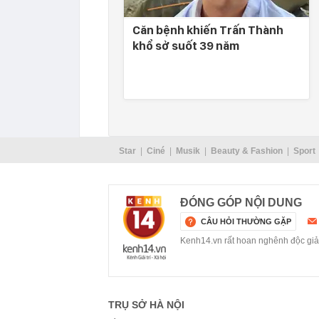
Căn bệnh khiến Trấn Thành
khổ sở suốt 39 năm
Star
Ciné
Musik
Beauty & Fashion
Sport
ĐÓNG GÓP NỘI DUNG
CÂU HỎI THƯỜNG GẶP
Kenh14.vn rất hoan nghênh độc giả g
TRỤ SỞ HÀ NỘI