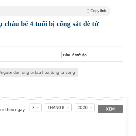
Copy link
 cháu bé 4 tuổi bị cổng sắt đè tử
Bấm để thiết lập
người đàn ông bị tàu hỏa tông tử vong
7
THÁNG 8
2026
XEM
m theo ngày