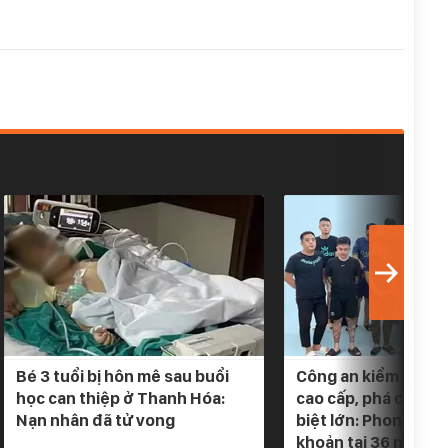
Bé 3 tuổi bị hôn mê sau buổi
Công an kiểm tra 5 
học can thiệp ở Thanh Hóa:
cao cấp, phá chuyê
Nạn nhân đã tử vong
biệt lớn: Phong tỏa
khoản tại 36 ngân h