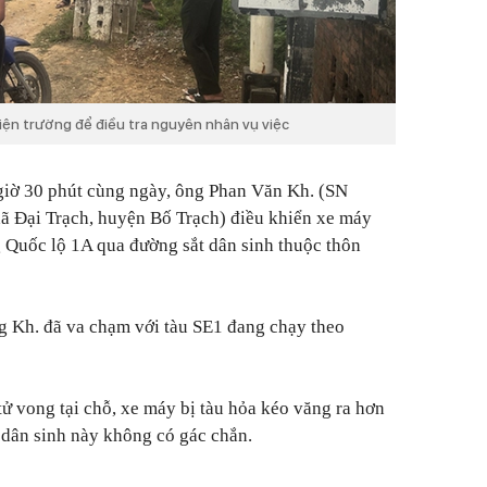
iện trường để điều tra nguyên nhân vụ việc
 giờ 30 phút cùng ngày, ông Phan Văn Kh. (SN
ã Đại Trạch, huyện Bố Trạch) điều khiển xe máy
 Quốc lộ 1A qua đường sắt dân sinh thuộc thôn
ng Kh. đã va chạm với tàu SE1 đang chạy theo
ử vong tại chỗ, xe máy bị tàu hỏa kéo văng ra hơn
 dân sinh này không có gác chắn.