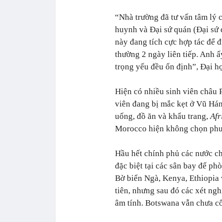
“Nhà trường đã tư vấn tâm lý 
huynh và Đại sứ quán (Đại sứ 
này đang tích cực hợp tác để đ
thường 2 ngày liên tiếp. Anh ấ
trọng yếu đều ổn định”, Đại h
Hiện có nhiều sinh viên châu 
viên đang bị mắc kẹt ở Vũ Hán
uống, đồ ăn và khẩu trang,
Afr
Morocco hiện không chọn phươ
Hầu hết chính phủ các nước ch
đặc biệt tại các sân bay để p
Bờ biển Ngà, Kenya, Ethiopia
tiên, nhưng sau đó các xét ng
âm tính. Botswana vẫn chưa cô