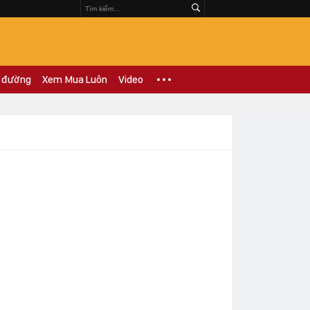
 đường
Xem Mua Luôn
Video