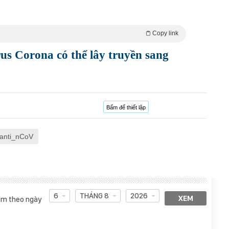
Copy link
us Corona có thể lây truyền sang
Bấm để thiết lập
anti_nCoV
6
THÁNG 8
2026
XEM
m theo ngày