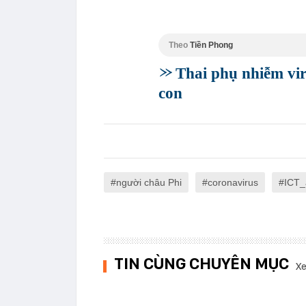
Theo
Tiền Phong
Thai phụ nhiễm vir
con
người châu Phi
coronavirus
ICT_
TIN CÙNG CHUYÊN MỤC
Xe