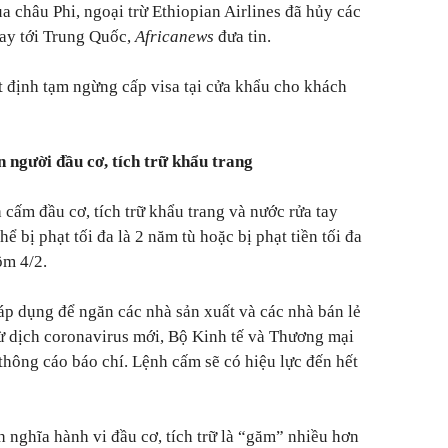
a châu Phi, ngoại trừ Ethiopian Airlines đã hủy các
bay tới Trung Quốc,
Africanews
đưa tin.
định tạm ngừng cấp visa tại cửa khẩu cho khách
n người đầu cơ, tích trữ khẩu trang
cấm đầu cơ, tích trữ khẩu trang và nước rửa tay
ể bị phạt tối đa là 2 năm tù hoặc bị phạt tiền tối đa
ôm 4/2.
p dụng để ngăn các nhà sản xuất và các nhà bán lẻ
ừ dịch coronavirus mới, Bộ Kinh tế và Thương mại
hông cáo báo chí. Lệnh cấm sẽ có hiệu lực đến hết
 nghĩa hành vi đầu cơ, tích trữ là “găm” nhiều hơn