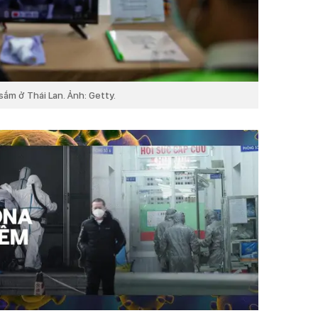
sắm ở Thái Lan. Ảnh: Getty.