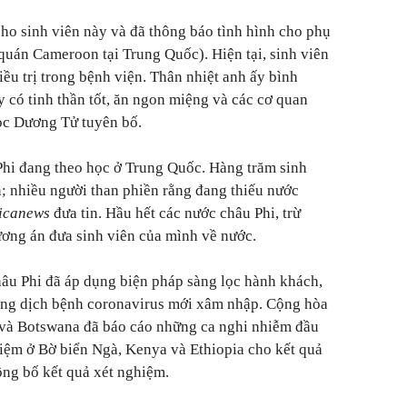
cho sinh viên này và đã thông báo tình hình cho phụ
quán Cameroon tại Trung Quốc). Hiện tại, sinh viên
iều trị trong bệnh viện. Thân nhiệt anh ấy bình
y có tinh thần tốt, ăn ngon miệng và các cơ quan
ọc Dương Tử tuyên bố.
Phi đang theo học ở Trung Quốc. Hàng trăm sinh
; nhiều người than phiền rằng đang thiếu nước
icanews
đưa tin. Hầu hết các nước châu Phi, trừ
ng án đưa sinh viên của mình về nước.
âu Phi đã áp dụng biện pháp sàng lọc hành khách,
hòng dịch bệnh coronavirus mới xâm nhập. Cộng hòa
 và Botswana đã báo cáo những ca nghi nhiễm đầu
hiệm ở Bờ biển Ngà, Kenya và Ethiopia cho kết quả
ng bố kết quả xét nghiệm.