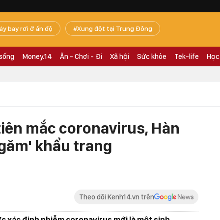
áy bay rơi ở ấn độ
Xung đột tại Trung Đông
 sống
Money.14
Ăn - Chơi - Đi
Xã hội
Sức khỏe
Tek-life
Học
tiên mắc coronavirus, Hàn
'găm' khẩu trang
Theo dõi Kenh14.vn trên
c xác định nhiễm coronavirus mới là một sinh