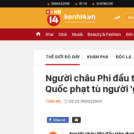
EMAGAZINE
ID.14
SHOWLIVE
m
Star
Ciné
Musik
Beauty & Fashion
Đời
THẾ GIỚI ĐÓ ĐÂY
KHÁM PHÁ
ĐỘC LẠ
Người châu Phi đầu 
Quốc phạt tù người 
THÁI AN,
23:22 05/02/2020
Chia sẻ
Người châu Phi đầu tiên đượ