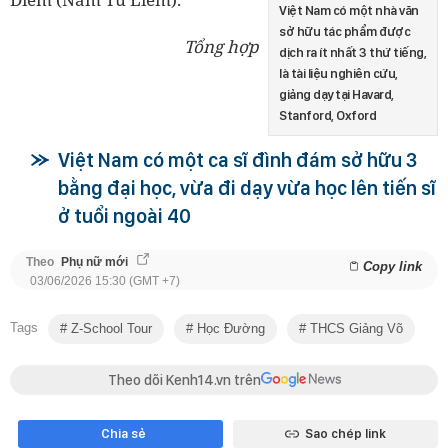
Việt Nam có một nhà văn
sở hữu tác phẩm được
Tổng hợp
dịch ra ít nhất 3 thứ tiếng,
là tài liệu nghiên cứu,
giảng dạy tại Havard,
Stanford, Oxford
Việt Nam có một ca sĩ đình đám sở hữu 3
bằng đại học, vừa đi dạy vừa học lên tiến sĩ
ở tuổi ngoài 40
Theo
Phụ nữ mới
Copy link
03/06/2026 15:30 (GMT +7)
Tags
Z-School Tour
Học Đường
THCS Giảng Võ
Theo dõi Kenh14.vn trên
Chia sẻ
Sao chép link