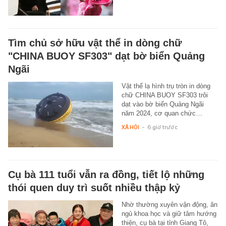
Tìm chủ sở hữu vật thể in dòng chữ
"CHINA BUOY SF303" dạt bờ biển Quảng
Ngãi
Vật thể lạ hình trụ tròn in dòng
chữ CHINA BUOY SF303 trôi
dạt vào bờ biển Quảng Ngãi
năm 2024, cơ quan chức…
XÃ HỘI
-
6 giờ trước
Cụ bà 111 tuổi vẫn ra đồng, tiết lộ những
thói quen duy trì suốt nhiều thập kỷ
Nhờ thường xuyên vận động, ăn
ngủ khoa học và giữ tâm hướng
thiện, cụ bà tại tỉnh Giang Tô,