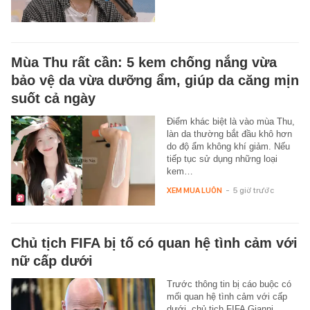
Mùa Thu rất cần: 5 kem chống nắng vừa
bảo vệ da vừa dưỡng ẩm, giúp da căng mịn
suốt cả ngày
Điểm khác biệt là vào mùa Thu,
làn da thường bắt đầu khô hơn
do độ ẩm không khí giảm. Nếu
tiếp tục sử dụng những loại
kem…
XEM MUA LUÔN
-
5 giờ trước
Chủ tịch FIFA bị tố có quan hệ tình cảm với
nữ cấp dưới
Trước thông tin bị cáo buộc có
mối quan hệ tình cảm với cấp
dưới, chủ tịch FIFA Gianni