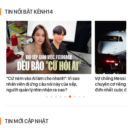
TIN NỔI BẬT KÊNH14
"Cứ ném vào AI làm cho nhanh": Vì sao
Vợ chồng Messi đ
nhân viên dị ứng câu nói này của sếp,
chuyên cơ riêng,
người quản lý nhìn nhận ra sao?
đớn nhất cuộc đờ
TIN MỚI CẬP NHẬT