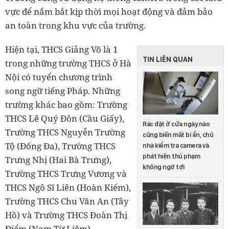
vực để nắm bắt kịp thời mọi hoạt động và đảm bảo
an toàn trong khu vực của trường.
Hiện tại, THCS Giảng Võ là 1
TIN LIÊN QUAN
trong những trường THCS ở Hà
Nội có tuyển chương trình
song ngữ tiếng Pháp. Những
trường khác bao gồm: Trường
THCS Lê Quý Đôn (Cầu Giấy),
Rác đặt ở cửa ngày nào
Trường THCS Nguyễn Trường
cũng biến mất bí ẩn, chủ
Tộ (Đống Đa), Trường THCS
nhà kiểm tra camera và
phát hiện thủ phạm
Trưng Nhị (Hai Bà Trưng),
không ngờ tới
Trường THCS Trưng Vương và
THCS Ngô Sĩ Liên (Hoàn Kiếm),
Trường THCS Chu Văn An (Tây
Hồ) và Trường THCS Đoàn Thị
Điểm (Nam Từ Liêm).