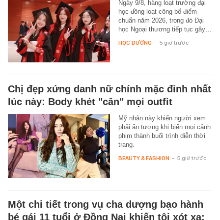
Ngày 9/8, hàng loạt trường đại
học đồng loạt công bố điểm
chuẩn năm 2026, trong đó Đại
học Ngoại thương tiếp tục gây…
HỌC ĐƯỜNG
-
5 giờ trước
Chị đẹp xứng danh nữ chính mặc đỉnh nhất
lúc này: Body khét "cân" mọi outfit
Mỹ nhân này khiến người xem
phải ấn tượng khi biến mọi cảnh
phim thành buổi trình diễn thời
trang.
BEAUTY & FASHION
-
5 giờ trước
Một chi tiết trong vụ cha dượng bạo hành
bé gái 11 tuổi ở Đồng Nai khiến tôi xót xa: