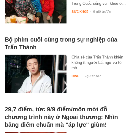
Trung Quốc sống vui, khỏe ở…
SỨC KHỎE
-
6 giờ trước
Bộ phim cuối cùng trong sự nghiệp của
Trấn Thành
Chia sẻ của Trấn Thành khiến
không ít người bất ngờ và tò
mò.
CINE
-
5 giờ trước
29,7 điểm, tức 9/9 điểm/môn mới đỗ
chương trình này ở Ngoại thương: Nhìn
bảng điểm chuẩn mà "áp lực" giùm!