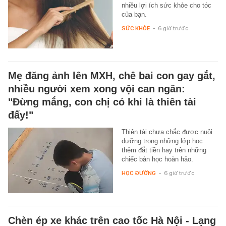
nhiều lợi ích sức khỏe cho tóc
của bạn.
SỨC KHỎE
-
6 giờ trước
Mẹ đăng ảnh lên MXH, chê bai con gay gắt,
nhiều người xem xong vội can ngăn:
"Đừng mắng, con chị có khi là thiên tài
đấy!"
Thiên tài chưa chắc được nuôi
dưỡng trong những lớp học
thêm đắt tiền hay trên những
chiếc bàn học hoàn hảo.
HỌC ĐƯỜNG
-
6 giờ trước
Chèn ép xe khác trên cao tốc Hà Nội - Lạng