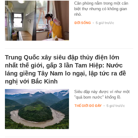
Căn phòng nằm trong một căn
biệt thự nhưng có không gian
nhỏ.
ĐỜI SỐNG
-
5 giờ trước
Trung Quốc xây siêu đập thủy điện lớn
nhất thế giới, gấp 3 lần Tam Hiệp: Nước
láng giềng Tây Nam lo ngại, lập tức ra đề
nghị với Bắc Kinh
Siêu đập này được ví như một
"quả bom nước" khổng lồ.
THẾ GIỚI ĐÓ ĐÂY
-
5 giờ trước