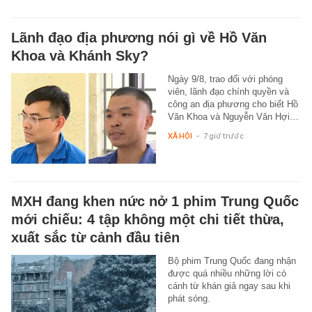
Lãnh đạo địa phương nói gì về Hồ Văn
Khoa và Khánh Sky?
Ngày 9/8, trao đổi với phóng
viên, lãnh đạo chính quyền và
công an địa phương cho biết Hồ
Văn Khoa và Nguyễn Văn Hợi…
XÃ HỘI
-
7 giờ trước
MXH đang khen nức nở 1 phim Trung Quốc
mới chiếu: 4 tập không một chi tiết thừa,
xuất sắc từ cảnh đầu tiên
Bộ phim Trung Quốc đang nhận
được quá nhiều những lời có
cánh từ khán giả ngay sau khi
phát sóng.