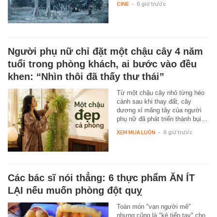
CINE
-
6 giờ trước
Người phụ nữ chỉ đặt một chậu cây 4 năm
tuổi trong phòng khách, ai bước vào đều
khen: “Nhìn thôi đã thấy thư thái”
Từ một chậu cây nhỏ từng héo
cành sau khi thay đất, cây
dương xỉ măng tây của người
phụ nữ đã phát triển thành bụi…
XEM MUA LUÔN
-
6 giờ trước
Các bác sĩ nói thẳng: 6 thực phẩm ĂN ÍT
LẠI nếu muốn phòng đột quỵ
Toàn món "vạn người mê"
nhưng cũng là "kẻ tiếp tay" cho