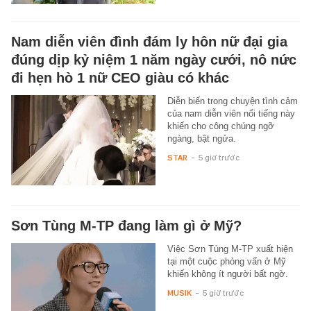
Nam diễn viên đình đám ly hôn nữ đại gia
đúng dịp kỷ niệm 1 năm ngày cưới, nô nức
đi hẹn hò 1 nữ CEO giàu có khác
Diễn biến trong chuyện tình cảm
của nam diễn viên nổi tiếng này
khiến cho công chúng ngỡ
ngàng, bật ngửa.
STAR
-
5 giờ trước
Sơn Tùng M-TP đang làm gì ở Mỹ?
Việc Sơn Tùng M-TP xuất hiện
tại một cuộc phỏng vấn ở Mỹ
khiến không ít người bất ngờ.
MUSIK
-
5 giờ trước