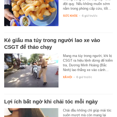
đột quỵ. Nếu không muốn sớm
nằm trong phòng cấp cứu, tốt…
SỨC KHỎE
-
6 giờ trước
Kẻ giấu ma túy trong người lao xe vào
CSGT để tháo chạy
Mang ma túy trong người, khi bị
CSGT ra hiệu lệnh dừng để kiểm
tra, Dương Minh Hoàng (Bắc
Ninh) lao thẳng xe vào cảnh…
XÃ HỘI
-
6 giờ trước
Lợi ích bất ngờ khi chải tóc mỗi ngày
Chải đầu không chỉ giúp mái tóc
suôn mượt mà còn mang lại