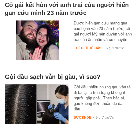
Cô gái kết hôn với anh trai của người hiến
gan cứu mình 23 năm trước
Được hiến gan cứu mạng qua
bạo bệnh vào 23 năm trước, cô
gái người Mỹ nên duyên với anh
trai của ân nhân và có chuyện…
THẾ GIỚI ĐÓ ĐÂY
-
5 giờ trước
Gội đầu sạch vẫn bị gàu, vì sao?
Gội đầu nhiều nhưng gàu vẫn tái
đi tái lại là tình trạng không ít
người gặp phải. Theo bác sĩ,
gàu không đơn thuần do da
đầu…
SỨC KHỎE
-
5 giờ trước