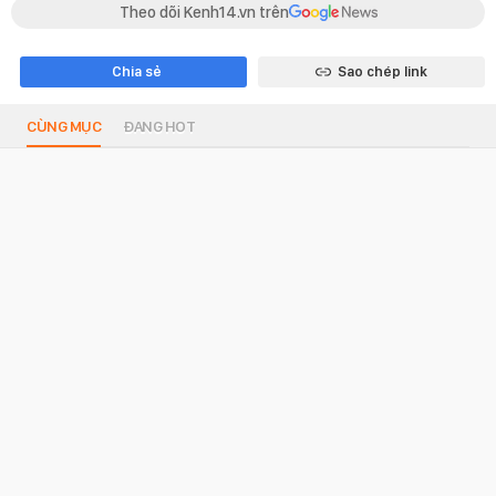
Theo dõi Kenh14.vn trên
Chia sẻ
Sao chép link
CÙNG MỤC
ĐANG HOT