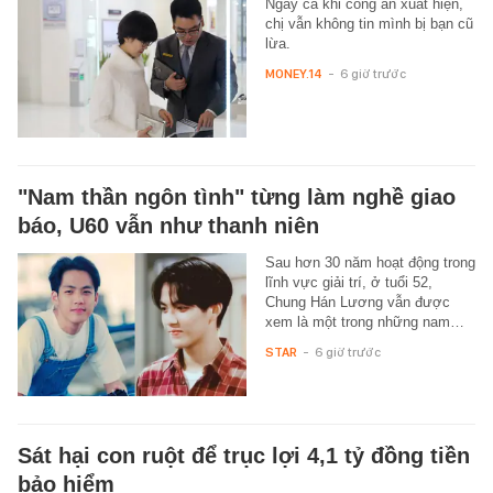
Ngay cả khi công an xuất hiện,
chị vẫn không tin mình bị bạn cũ
lừa.
MONEY.14
-
6 giờ trước
"Nam thần ngôn tình" từng làm nghề giao
báo, U60 vẫn như thanh niên
Sau hơn 30 năm hoạt động trong
lĩnh vực giải trí, ở tuổi 52,
Chung Hán Lương vẫn được
xem là một trong những nam…
STAR
-
6 giờ trước
Sát hại con ruột để trục lợi 4,1 tỷ đồng tiền
bảo hiểm