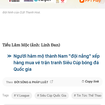
Đội hình của CLB Thanh Hoá.
Tiểu Lâm Mộc (ảnh: Linh Đan)
Người hâm mộ thành Nam "đội nắng" xếp
hàng mua vé trận tranh Siêu Cúp bóng đá
Quốc gia
Copy link
Theo
ĐỜI SỐNG & PHÁP LUẬT
Tags
V.League
Siêu Cúp Quốc Gia
Tin Tức Thể Thao