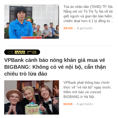
Tòa án nhân dân (TAND) TP. Đà
Nẵng xét xử Tô Thị Ty Na về tội
giết người và gian lận bảo hiểm,
chiếm đoạt hơn 4,1 tỷ đồng từ…
XÃ HỘI
-
6 giờ trước
VPBank cảnh báo nóng khán giả mua vé
BIGBANG: Không có vé nội bộ, cẩn thận
chiêu trò lừa đảo
VPBank phát thông báo chính
thức về "vé nội bộ" ngay trước
thềm mở bán vé concert
BIGBANG ở Hà Nội.
MUSIK
-
6 giờ trước