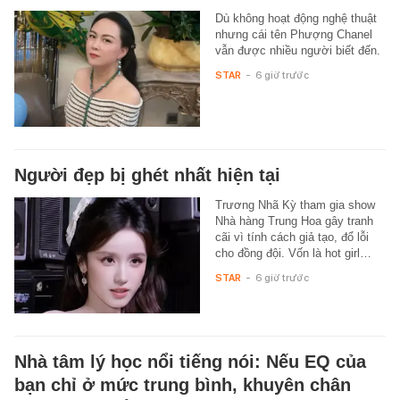
Dù không hoạt động nghệ thuật
nhưng cái tên Phượng Chanel
vẫn được nhiều người biết đến.
STAR
-
6 giờ trước
Người đẹp bị ghét nhất hiện tại
Trương Nhã Kỳ tham gia show
Nhà hàng Trung Hoa gây tranh
cãi vì tính cách giả tạo, đổ lỗi
cho đồng đội. Vốn là hot girl…
STAR
-
6 giờ trước
Nhà tâm lý học nổi tiếng nói: Nếu EQ của
bạn chỉ ở mức trung bình, khuyên chân