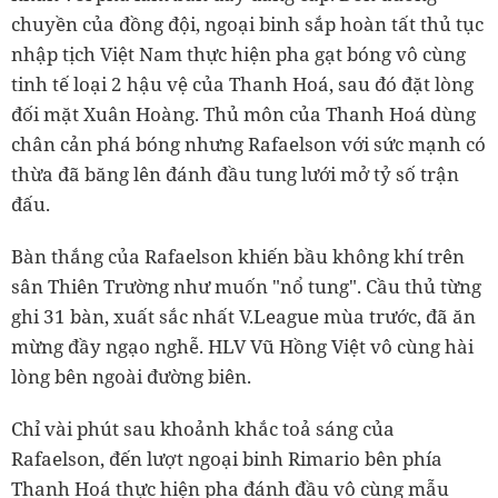
chuyền của đồng đội, ngoại binh sắp hoàn tất thủ tục
nhập tịch Việt Nam thực hiện pha gạt bóng vô cùng
tinh tế loại 2 hậu vệ của Thanh Hoá, sau đó đặt lòng
đối mặt Xuân Hoàng. Thủ môn của Thanh Hoá dùng
chân cản phá bóng nhưng Rafaelson với sức mạnh có
thừa đã băng lên đánh đầu tung lưới mở tỷ số trận
đấu.
Bàn thắng của Rafaelson khiến bầu không khí trên
sân Thiên Trường như muốn "nổ tung". Cầu thủ từng
ghi 31 bàn, xuất sắc nhất V.League mùa trước, đã ăn
mừng đầy ngạo nghễ. HLV Vũ Hồng Việt vô cùng hài
lòng bên ngoài đường biên.
Chỉ vài phút sau khoảnh khắc toả sáng của
Rafaelson, đến lượt ngoại binh Rimario bên phía
Thanh Hoá thực hiện pha đánh đầu vô cùng mẫu