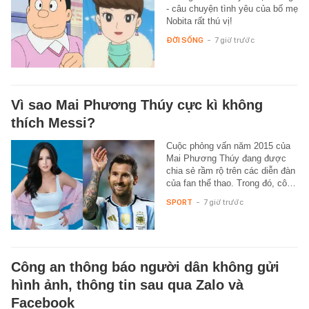
- câu chuyện tình yêu của bố mẹ
Nobita rất thú vị!
ĐỜI SỐNG
-
7 giờ trước
Vì sao Mai Phương Thúy cực kì không
thích Messi?
Cuộc phỏng vấn năm 2015 của
Mai Phương Thúy đang được
chia sẻ rầm rộ trên các diễn đàn
của fan thể thao. Trong đó, cô…
SPORT
-
7 giờ trước
Công an thông báo người dân không gửi
hình ảnh, thông tin sau qua Zalo và
Facebook