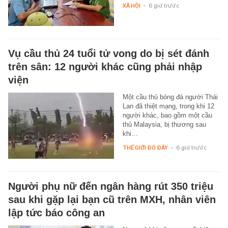
XÃ HỘI
-
6 giờ trước
Vụ cầu thủ 24 tuổi tử vong do bị sét đánh
trên sân: 12 người khác cũng phải nhập
viện
Một cầu thủ bóng đá người Thái
Lan đã thiệt mạng, trong khi 12
người khác, bao gồm một cầu
thủ Malaysia, bị thương sau
khi…
THẾ GIỚI ĐÓ ĐÂY
-
6 giờ trước
Người phụ nữ đến ngân hàng rút 350 triệu
sau khi gặp lại bạn cũ trên MXH, nhân viên
lập tức báo công an