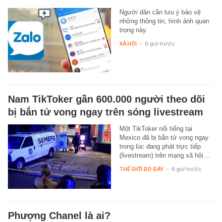
Người dân cần lưu ý bảo vệ
những thông tin, hình ảnh quan
trọng này.
XÃ HỘI
-
6 giờ trước
Nam TikToker gần 600.000 người theo dõi
bị bắn tử vong ngay trên sóng livestream
Một TikToker nổi tiếng tại
Mexico đã bị bắn tử vong ngay
trong lúc đang phát trực tiếp
(livestream) trên mạng xã hội…
THẾ GIỚI ĐÓ ĐÂY
-
6 giờ trước
Phượng Chanel là ai?