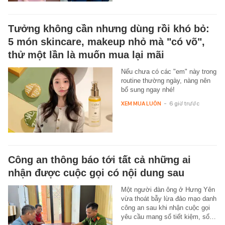
Tưởng không cần nhưng dùng rồi khó bỏ:
5 món skincare, makeup nhỏ mà "có võ",
thử một lần là muốn mua lại mãi
Nếu chưa có các "em" này trong
routine thường ngày, nàng nên
bổ sung ngay nhé!
XEM MUA LUÔN
-
6 giờ trước
Công an thông báo tới tất cả những ai
nhận được cuộc gọi có nội dung sau
Một người đàn ông ở Hưng Yên
vừa thoát bẫy lừa đảo mạo danh
công an sau khi nhận cuộc gọi
yêu cầu mang sổ tiết kiệm, sổ…