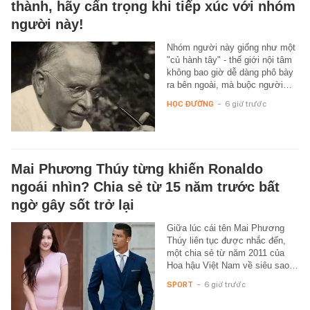
thành, hãy cẩn trọng khi tiếp xúc với nhóm
người này!
Nhóm người này giống như một
"củ hành tây" - thế giới nội tâm
không bao giờ dễ dàng phô bày
ra bên ngoài, mà buộc người…
HỌC ĐƯỜNG
-
6 giờ trước
Mai Phương Thúy từng khiến Ronaldo
ngoái nhìn? Chia sẻ từ 15 năm trước bất
ngờ gây sốt trở lại
Giữa lúc cái tên Mai Phương
Thúy liên tục được nhắc đến,
một chia sẻ từ năm 2011 của
Hoa hậu Việt Nam về siêu sao…
SPORT
-
6 giờ trước