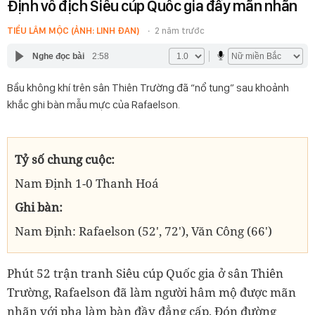
Định vô địch Siêu cúp Quốc gia đầy mãn nhãn
TIỂU LÂM MỘC (ẢNH: LINH ĐAN)
2 năm trước
Nghe đọc bài
2:58
Bầu không khí trên sân Thiên Trường đã “nổ tung” sau khoảnh
khắc ghi bàn mẫu mực của Rafaelson.
Tỷ số chung cuộc:
Nam Định 1-0 Thanh Hoá
Ghi bàn:
Nam Định:
Rafaelson
(52', 72'), Văn Công (66')
Phút 52 trận tranh Siêu cúp Quốc gia ở sân Thiên
Trường, Rafaelson đã làm người hâm mộ được mãn
nhãn với pha làm bàn đầy đẳng cấp. Đón đường