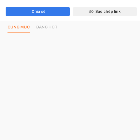
Chia sẻ
Sao chép link
CÙNG MỤC
ĐANG HOT