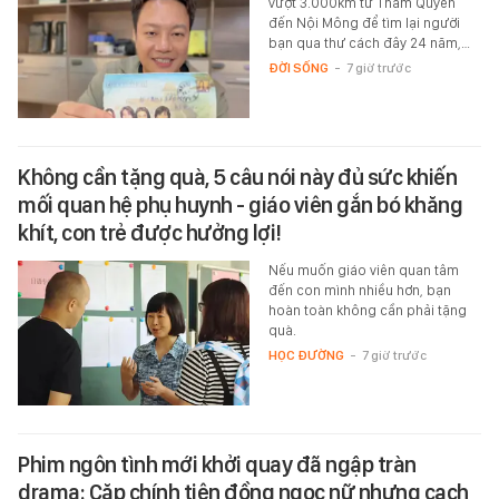
vượt 3.000km từ Thâm Quyến
đến Nội Mông để tìm lại người
bạn qua thư cách đây 24 năm,…
ĐỜI SỐNG
-
7 giờ trước
Không cần tặng quà, 5 câu nói này đủ sức khiến
mối quan hệ phụ huynh - giáo viên gắn bó khăng
khít, con trẻ được hưởng lợi!
Nếu muốn giáo viên quan tâm
đến con mình nhiều hơn, bạn
hoàn toàn không cần phải tặng
quà.
HỌC ĐƯỜNG
-
7 giờ trước
Phim ngôn tình mới khởi quay đã ngập tràn
drama: Cặp chính tiên đồng ngọc nữ nhưng cạch