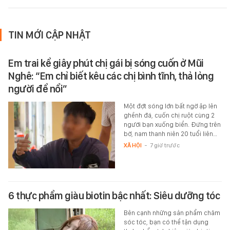
TIN MỚI CẬP NHẬT
Em trai kể giây phút chị gái bị sóng cuốn ở Mũi
Nghê: “Em chỉ biết kêu các chị bình tĩnh, thả lỏng
người để nổi”
Một đợt sóng lớn bất ngờ ập lên
ghềnh đá, cuốn chị ruột cùng 2
người bạn xuống biển. Đứng trên
bờ, nam thanh niên 20 tuổi liên…
XÃ HỘI
-
7 giờ trước
6 thực phẩm giàu biotin bậc nhất: Siêu dưỡng tóc
Bên cạnh những sản phẩm chăm
sóc tóc, bạn có thể tận dụng