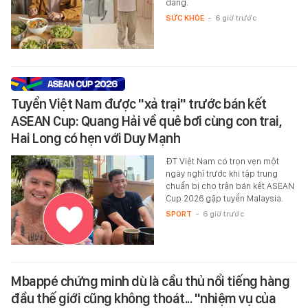
dang.
SỨC KHỎE
-
6 giờ trước
Tuyển Việt Nam được "xả trại" trước bán kết
ASEAN Cup: Quang Hải về quê bơi cùng con trai,
Hai Long có hẹn với Duy Mạnh
ĐT Việt Nam có trọn vẹn một
ngày nghỉ trước khi tập trung
chuẩn bị cho trận bán kết ASEAN
Cup 2026 gặp tuyển Malaysia.
SPORT
-
6 giờ trước
Mbappé chứng minh dù là cầu thủ nổi tiếng hàng
đầu thế giới cũng không thoát... "nhiệm vụ của