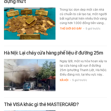
đựng mứt
Trong lúc dọn dẹp một căn nhà
cũ chuẩn bị cải tạo tại, một người
bất ngờ phát hiện nhiều thỏi vàng
cùng hơn 1.000 đồng tiền vàng…
THẾ GIỚI ĐÓ ĐÂY
-
5 giờ trước
Hà Nội: Lại cháy cửa hàng phế liệu ở đường 25m
Ngày 9/8, một vụ hỏa hoạn xảy ra
tại cửa hàng sắt vụn ở đường
25m (phường Thanh Liệt, Hà Nội).
Điều đáng nói, tại khu vực này…
XÃ HỘI
-
5 giờ trước
Thẻ VISA khác gì thẻ MASTERCARD?