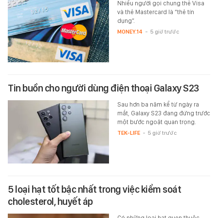
Nhiều người gọi chung thẻ Visa
và thẻ Mastercard là “thẻ tín
dụng”.
MONEY.14
-
5 giờ trước
Tin buồn cho người dùng điện thoại Galaxy S23
Sau hơn ba năm kể từ ngày ra
mắt, Galaxy S23 đang đứng trước
một bước ngoặt quan trọng.
TEK-LIFE
-
5 giờ trước
5 loại hạt tốt bậc nhất trong việc kiểm soát
cholesterol, huyết áp
Có những loại hạt quen thuộc