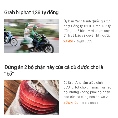
Grab bị phạt 1,36 tỷ đồng
Ủy ban Cạnh tranh Quốc gia xử
phạt Công ty TNHH Grab 1,36 tỷ
đồng do 6 hành vi vi phạm quy
định về bảo vệ quyền lợi người…
XÃ HỘI
-
5 giờ trước
Đừng ăn 2 bộ phận này của cá dù được cho là
"bổ"
Cá là thực phẩm giàu dinh
dưỡng, tốt cho tim mạch và não
bộ, nhưng không phải bộ phận
nào của cá cũng nên ăn. Có 2…
SỨC KHỎE
-
5 giờ trước