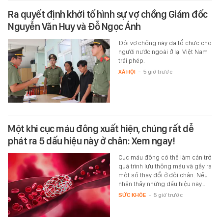
Ra quyết định khởi tố hình sự vợ chồng Giám đốc
Nguyễn Văn Huy và Đỗ Ngọc Ánh
Đôi vợ chồng này đã tổ chức cho
người nước ngoài ở lại Việt Nam
trái phép.
XÃ HỘI
-
5 giờ trước
Một khi cục máu đông xuất hiện, chúng rất dễ
phát ra 5 dấu hiệu này ở chân: Xem ngay!
Cục máu đông có thể làm cản trở
quá trình lưu thông máu và gây ra
một số thay đổi ở đôi chân. Nếu
nhận thấy những dấu hiệu này…
SỨC KHỎE
-
5 giờ trước