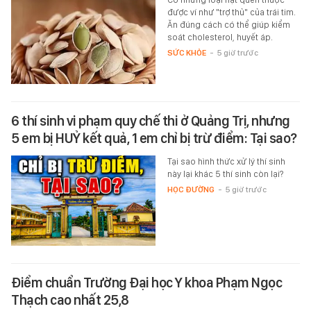
được ví như "trợ thủ" của trái tim.
Ăn đúng cách có thể giúp kiểm
soát cholesterol, huyết áp.
SỨC KHỎE
-
5 giờ trước
6 thí sinh vi phạm quy chế thi ở Quảng Trị, nhưng
5 em bị HUỶ kết quả, 1 em chỉ bị trừ điểm: Tại sao?
Tại sao hình thức xử lý thí sinh
này lại khác 5 thí sinh còn lại?
HỌC ĐƯỜNG
-
5 giờ trước
Điểm chuẩn Trường Đại học Y khoa Phạm Ngọc
Thạch cao nhất 25,8