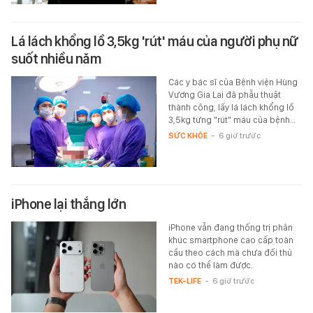
Lá lách khổng lồ 3,5kg 'rút' máu của người phụ nữ
suốt nhiều năm
Các y bác sĩ của Bệnh viện Hùng
Vương Gia Lai đã phẫu thuật
thành công, lấy lá lách khổng lồ
3,5kg từng "rút" máu của bệnh…
SỨC KHỎE
-
6 giờ trước
iPhone lại thắng lớn
iPhone vẫn đang thống trị phân
khúc smartphone cao cấp toàn
cầu theo cách mà chưa đối thủ
nào có thể làm được.
TEK-LIFE
-
6 giờ trước