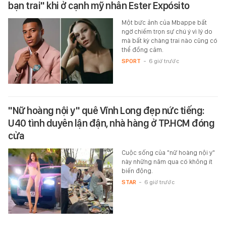
bạn trai" khi ở cạnh mỹ nhân Ester Expósito
Một bức ảnh của Mbappe bất
ngờ chiếm trọn sự chú ý vì lý do
mà bất kỳ chàng trai nào cũng có
thể đồng cảm.
SPORT
-
6 giờ trước
"Nữ hoàng nội y" quê Vĩnh Long đẹp nức tiếng:
U40 tình duyên lận đận, nhà hàng ở TP.HCM đóng
cửa
Cuộc sống của "nữ hoàng nội y"
này những năm qua có không ít
biến động.
STAR
-
6 giờ trước