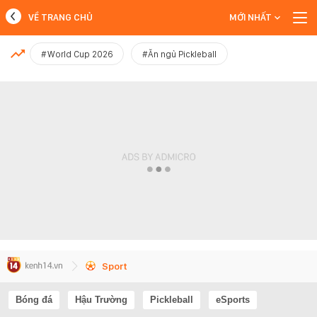
VỀ TRANG CHỦ
MỚI NHẤT
MỚI NHẤT
#World Cup 2026
#Ăn ngủ Pickleball
Xem thêm
Sport
Bóng đá
Hậu Trường
Pickleball
eSports