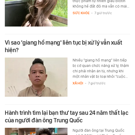
thực phẩm tự nhiên giàu biotin
không hề đắt đỏ mà vẫn có mái…
SỨC KHỎE
-
7 giờ trước
Vì sao 'giang hồ mạng' liên tục bị xử lý vẫn xuất
hiện?
Nhiều “giang hồ mạng” liên tiếp
bị cơ quan chức năng xử lý, thậm
chí phải nhận án tù, nhưng khi
một nhân vật bị loại khỏi “cuộc…
XÃ HỘI
-
7 giờ trước
Hành trình tìm lại bạn thư tay sau 24 năm thất lạc
của người đàn ông Trung Quốc
Người đàn ông tại Trung Quốc