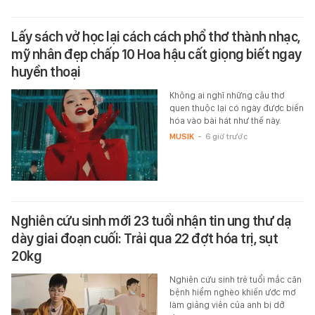
Lấy sách vở học lại cách cách phổ thơ thành nhạc,
mỹ nhân đẹp chấp 10 Hoa hậu cất giọng biết ngay
huyền thoại
Không ai nghĩ những câu thơ
quen thuộc lại có ngày được biến
hóa vào bài hát như thế này.
MUSIK
-
6 giờ trước
Nghiên cứu sinh mới 23 tuổi nhận tin ung thư dạ
dày giai đoạn cuối: Trải qua 22 đợt hóa trị, sụt
20kg
Nghiên cứu sinh trẻ tuổi mắc căn
bệnh hiểm nghèo khiến ước mơ
làm giảng viên của anh bị dở