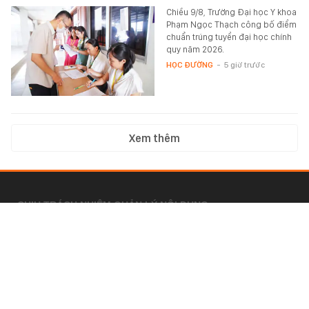
Chiều 9/8, Trường Đại học Y khoa
Phạm Ngọc Thạch công bố điểm
chuẩn trúng tuyển đại học chính
quy năm 2026.
HỌC ĐƯỜNG
-
5 giờ trước
Xem thêm
CHỊU TRÁCH NHIỆM QUẢN LÝ NỘI DUNG
Bà Nguyễn Bích Minh
Ý KIẾN BÀI VIẾT
bandoc@kenh14.vn
Câu hỏi thường gặp
HỢP TÁC NỘI DUNG