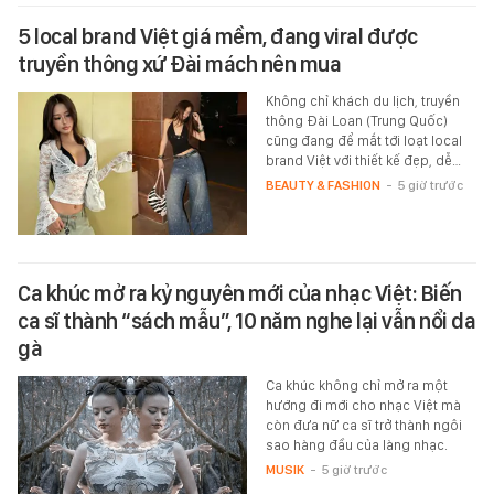
5 local brand Việt giá mềm, đang viral được
truyền thông xứ Đài mách nên mua
Không chỉ khách du lịch, truyền
thông Đài Loan (Trung Quốc)
cũng đang để mắt tới loạt local
brand Việt với thiết kế đẹp, dễ…
BEAUTY & FASHION
-
5 giờ trước
Ca khúc mở ra kỷ nguyên mới của nhạc Việt: Biến
ca sĩ thành “sách mẫu”, 10 năm nghe lại vẫn nổi da
gà
Ca khúc không chỉ mở ra một
hướng đi mới cho nhạc Việt mà
còn đưa nữ ca sĩ trở thành ngôi
sao hàng đầu của làng nhạc.
MUSIK
-
5 giờ trước