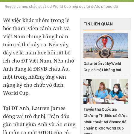
Reece James chắc suất dự World Cup nếu duy trì được phong độ
Với việc khác nhóm trong lễ
TIN LIÊN QUAN
bốc thăm, viễn cảnh Anh và
Việt Nam chung bảng hoàn
toàn có thể xảy ra. Nếu vậy,
đây sẽ là màn học hỏi rất bổ
ích cho ĐT Việt Nam. Nên nhớ
Qatar bí ẩn và kỳ World
Anh đang là ĐKVĐ châu Âu,
Cup có một không hai
một trong những ứng viên
nặng ký cho chức vô địch
World Cup.
Tại ĐT Anh, Lauren James
Tuyển thủ Quốc gia
đóng vai trò dự bị. Trận đấu
Chương Thị Kiều sẽ được
phẫu thuật tại Vinmec để
gần nhất giữa Anh và Áo cũng
chuẩn bị cho World Cup
là màn ra mắt ĐTQG của cô.