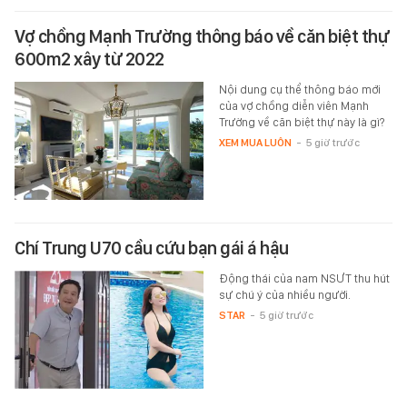
Vợ chồng Mạnh Trường thông báo về căn biệt thự
600m2 xây từ 2022
Nội dung cụ thể thông báo mới
của vợ chồng diễn viên Mạnh
Trường về căn biệt thự này là gì?
XEM MUA LUÔN
-
5 giờ trước
Chí Trung U70 cầu cứu bạn gái á hậu
Động thái của nam NSƯT thu hút
sự chú ý của nhiều người.
STAR
-
5 giờ trước