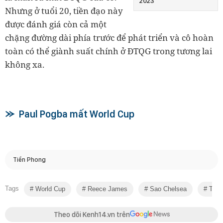
2023
Nhưng ở tuổi 20, tiền đạo này
được đánh giá còn cả một
chặng đường dài phía trước để phát triển và cô hoàn
toàn có thể giành suất chính ở ĐTQG trong tương lai
không xa.
Paul Pogba mất World Cup
Tiền Phong
Tags
World Cup
Reece James
Sao Chelsea
Tuyể
Theo dõi Kenh14.vn trên