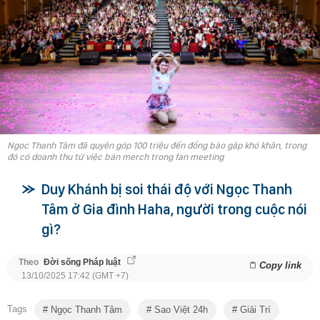
Ngọc Thanh Tâm đã quyên góp 100 triệu đến đồng bào gặp khó khăn, trong
đó có doanh thu từ việc bán merch trong fan meeting
Duy Khánh bị soi thái độ với Ngọc Thanh
Tâm ở Gia đình Haha, người trong cuộc nói
gì?
Theo
Đời sống Pháp luật
Copy link
13/10/2025 17:42 (GMT +7)
Tags
Ngọc Thanh Tâm
Sao Việt 24h
Giải Trí