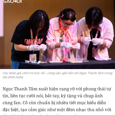
Các khán giả chơi trò bóc tỏi - công việc gắn liền với Ngọc Thanh Tâm trong
Gia Đình Haha
Ngọc Thanh Tâm xuất hiện rạng rỡ với phong thái tự
tin, liên tục cười nói, bắt tay, ký tặng và chụp ảnh
cùng fan. Cô còn chuẩn bị nhiều tiết mục biểu diễn
đặc biệt, tạo cảm giác như một đêm nhạc thu nhỏ với