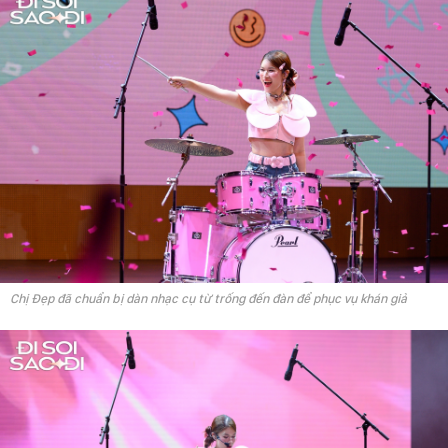
Chị Đẹp đã chuẩn bị dàn nhạc cụ từ trống đến đàn để phục vụ khán giả