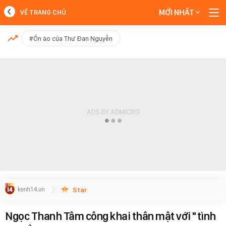
MỚI NHẤT
VỀ TRANG CHỦ
MỚI NHẤT
#Ồn ào của Thư Đan Nguyễn
Xem thêm
Star
Ngọc Thanh Tâm công khai thân mật với "tình