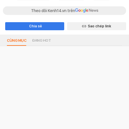
Theo dõi Kenh14.vn trên
Chia sẻ
Sao chép link
CÙNG MỤC
ĐANG HOT