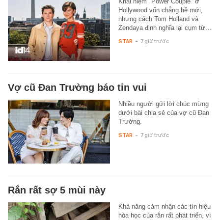
Khái niệm "Power Couple" ở
Hollywood vốn chẳng hề mới,
nhưng cách Tom Holland và
Zendaya định nghĩa lại cụm từ…
STAR
-
7 giờ trước
Vợ cũ Đan Trường báo tin vui
Nhiều người gửi lời chúc mừng
dưới bài chia sẻ của vợ cũ Đan
Trường.
STAR
-
7 giờ trước
Rắn rất sợ 5 mùi này
Khả năng cảm nhận các tín hiệu
hóa học của rắn rất phát triển, vì