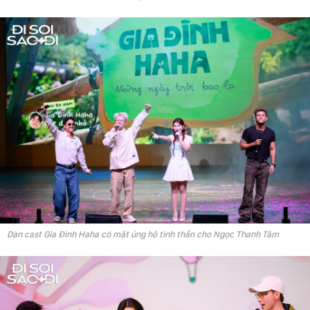
Dàn cast Gia Đình Haha có mặt ủng hộ tinh thần cho Ngọc Thanh Tâm