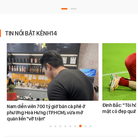
TIN NỔI BẬT KÊNH14
Đình Bắc: "Tôi hô
Nam diễn viên 700 tỷ giờ bán cà phê ở
mặt cỏ đẹp quá"
phường Hoà Hưng (TP.HCM), vừa mở
quán liền "vỡ trận"