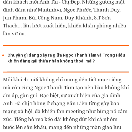
dàn khách mời Anh Tài - Chị Đẹp. Những gương mặt
đình đám như Maitinhvi, Ngọc Phước, Thanh Duy,
Jun Phạm, Bùi Công Nam, Duy Khánh, S.T Sơn
Thạch… lần lượt xuất hiện, khiến khán phòng nhiều
lần vỡ òa.
Chuyện gì đang xảy ra giữa Ngọc Thanh Tâm và Trọng Hiếu
khiến đàng gái thừa nhận không thoải mái?
Mỗi khách mời không chỉ mang đến tiết mục riêng
mà còn cùng Ngọc Thanh Tâm tạo nên bầu không khí
ấm áp, gần gũi. Đặc biệt, sự xuất hiện của gia đình
Anh Hà chị Thông ở chặng Bản Liền từng gây bão
mạng xã hội, đã khiến fan meeting như bùng nổ cảm
xúc. Tiếng hò reo kéo dài không dứt khi cả nhóm
bước lên sân khấu, mang đến những màn giao lưu