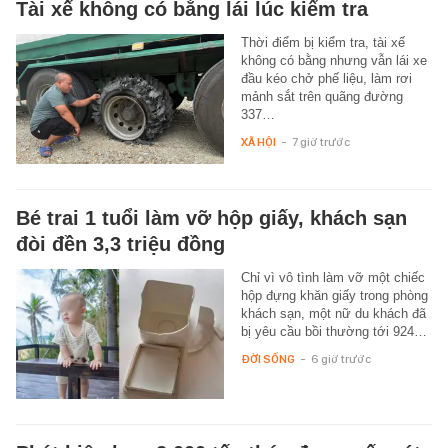
Tài xế không có bằng lái lúc kiểm tra
Thời điểm bị kiểm tra, tài xế
không có bằng nhưng vẫn lái xe
đầu kéo chở phế liệu, làm rơi
mảnh sắt trên quãng đường
337…
XÃ HỘI
-
7 giờ trước
Bé trai 1 tuổi làm vỡ hộp giấy, khách sạn
đòi đền 3,3 triệu đồng
Chỉ vì vô tình làm vỡ một chiếc
hộp đựng khăn giấy trong phòng
khách sạn, một nữ du khách đã
bị yêu cầu bồi thường tới 924…
ĐỜI SỐNG
-
6 giờ trước