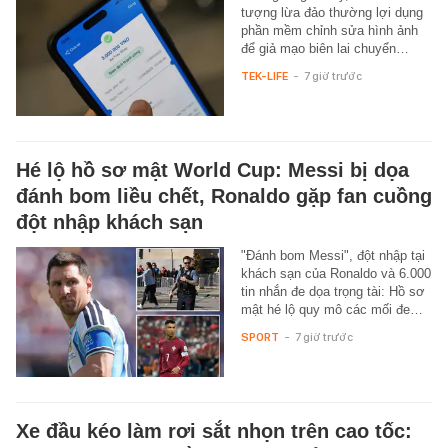
tượng lừa đảo thường lợi dụng
phần mềm chỉnh sửa hình ảnh
để giả mạo biên lai chuyển…
TEK-LIFE
-
7 giờ trước
Hé lộ hồ sơ mật World Cup: Messi bị dọa
đánh bom liều chết, Ronaldo gặp fan cuồng
đột nhập khách sạn
"Đánh bom Messi", đột nhập tại
khách sạn của Ronaldo và 6.000
tin nhắn đe dọa trọng tài: Hồ sơ
mật hé lộ quy mô các mối đe…
SPORT
-
7 giờ trước
Xe đầu kéo làm rơi sắt nhọn trên cao tốc: