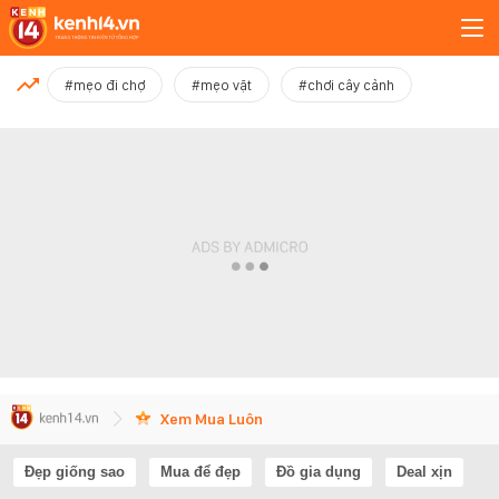
MỚI NHẤT
#mẹo đi chợ
#mẹo vặt
#chơi cây cảnh
Xem thêm
Xem Mua Luôn
Đẹp giống sao
Mua để đẹp
Đồ gia dụng
Deal xịn