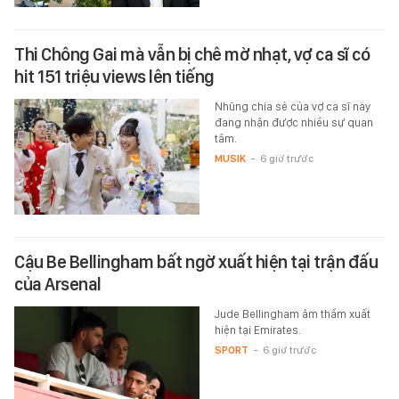
Thi Chông Gai mà vẫn bị chê mờ nhạt, vợ ca sĩ có
hit 151 triệu views lên tiếng
Nhũng chia sẻ của vợ ca sĩ này
đang nhận được nhiều sự quan
tâm.
MUSIK
-
6 giờ trước
Cậu Be Bellingham bất ngờ xuất hiện tại trận đấu
của Arsenal
Jude Bellingham âm thầm xuất
hiện tại Emirates.
SPORT
-
6 giờ trước