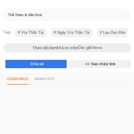
Thể thao & Văn hoá
Tags
Vía Thần Tài
Ngày Vía Thần Tài
Lau Dọn Bàn Thờ
Theo dõi Kenh14.vn trên
Chia sẻ
Sao chép link
CÙNG MỤC
ĐANG HOT