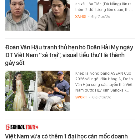
an xã Hòa Tiến (Đà Nẵng) lần ra
thêm 2 đối tượng liên quan, thu…
XÃ HỘI
-
6 giờ trước
Đoàn Văn Hậu tranh thủ hẹn hò Doãn Hải My ngày
ĐT Việt Nam "xả trại", visual tiểu thư Hà thành
gây sốt
Khép lại vòng bảng ASEAN Cup
2026 với ngôi đầu bảng A, Đoàn
Văn Hậu cùng các tuyển thủ Việt
Nam được HLV Kim Sang-sik…
SPORT
-
6 giờ trước
Việt Nam vừa có thêm 1 đại học cán mốc doanh