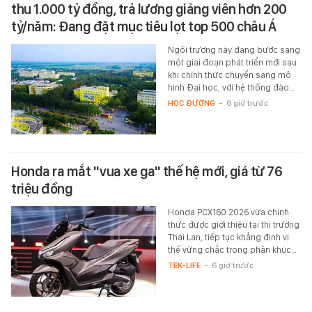
thu 1.000 tỷ đồng, trả lương giảng viên hơn 200
tỷ/năm: Đang đặt mục tiêu lọt top 500 châu Á
Ngôi trường này đang bước sang
một giai đoạn phát triển mới sau
khi chính thức chuyển sang mô
hình Đại học, với hệ thống đào…
HỌC ĐƯỜNG
-
6 giờ trước
Honda ra mắt "vua xe ga" thế hệ mới, giá từ 76
triệu đồng
Honda PCX160 2026 vừa chính
thức được giới thiệu tại thị trường
Thái Lan, tiếp tục khẳng định vị
thế vững chắc trong phân khúc…
TEK-LIFE
-
6 giờ trước