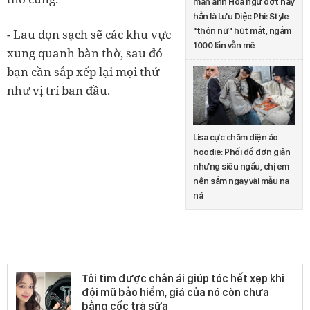
màn ảnh Hoa ngữ đợt này
hẳn là Lưu Diệc Phi: Style
"thôn nữ" hút mắt, ngắm
- Lau dọn sạch sẽ các khu vực
1000 lần vẫn mê
xung quanh bàn thờ, sau đó
bạn cần sắp xếp lại mọi thứ
như vị trí ban đầu.
Lisa cực chăm diện áo
hoodie: Phối đồ đơn giản
nhưng siêu ngầu, chị em
nên sắm ngay vài mẫu na
ná
Sản phẩm khác
Tôi tìm được chân ái giúp tóc hết xẹp khi
đội mũ bảo hiểm, giá của nó còn chưa
bằng cốc trà sữa