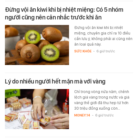
Đừng vội ăn kiwi khi bị nhiệt miệng: Có 5 nhóm
người cũng nên cân nhắc trước khi ăn
Đừng vội ăn kiwi khi bị nhiệt
miệng, chuyên gia chỉ ra 10 điều
cần lưu ý, không phải ai cũng nên
ăn loại quả này.
SỨC KHỎE
-
6 giờ trước
Lý do nhiều người hết mặn mà với vàng
Chỉ trong vòng nửa năm, chênh
lệch giá vàng trong nước và giá
vàng thế giới đã thu hẹp từ hơn
30 triệu đồng xuống còn…
MONEY.14
-
6 giờ trước