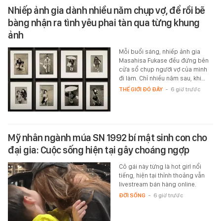
Nhiếp ảnh gia dành nhiều năm chụp vợ, để rồi bẽ
bàng nhận ra tình yêu phai tàn qua từng khung
ảnh
Mỗi buổi sáng, nhiếp ảnh gia
Masahisa Fukase đều đứng bên
cửa sổ chụp người vợ của mình
đi làm. Chỉ nhiều năm sau, khi…
THẾ GIỚI ĐÓ ĐÂY
-
6 giờ trước
Mỹ nhân ngành múa SN 1992 bí mật sinh con cho
đại gia: Cuộc sống hiện tại gây choáng ngợp
Cô gái này từng là hot girl nổi
tiếng, hiện tại thỉnh thoảng vẫn
livestream bán hàng online.
ĐỜI SỐNG
-
6 giờ trước