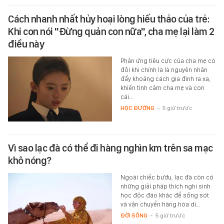
Cách nhanh nhất hủy hoại lòng hiếu thảo của trẻ:
Khi con nói "Đừng quản con nữa", cha mẹ lại làm 2
điều này
Phản ứng tiêu cực của cha mẹ có
đôi khi chính là là nguyên nhân
đẩy khoảng cách gia đình ra xa,
khiến tình cảm cha mẹ và con
cái…
HỌC ĐƯỜNG
-
5 giờ trước
Vì sao lạc đà có thể đi hàng nghìn km trên sa mạc
khô nóng?
Ngoài chiếc bướu, lạc đà còn có
những giải pháp thích nghi sinh
học độc đáo khác để sống sót
và vận chuyển hàng hóa di…
ĐỜI SỐNG
-
5 giờ trước