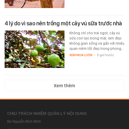
4 lý do vì sao nên trồng một cây vú sữa trước nhà
Không chỉ cho trái ngọt, cây vú
sữa còn tạo bóng mát, làm đẹp
không gian sống và gắn với nhiều
quan niệm tốt đẹp trong phong…
XEM MUA LUÔN
-
5 giờ trước
Xem thêm
CHỊU TRÁCH NHIỆM QUẢN LÝ NỘI DUNG
Bà Nguyễn Bích Minh