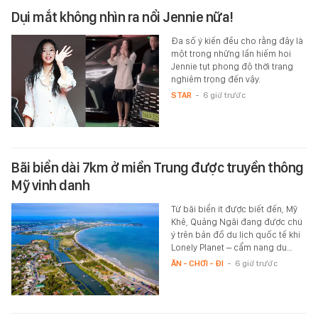
Dụi mắt không nhìn ra nổi Jennie nữa!
Đa số ý kiến đều cho rằng đây là
một trong những lần hiếm hoi
Jennie tụt phong độ thời trang
nghiêm trọng đến vậy.
STAR
-
6 giờ trước
Bãi biển dài 7km ở miền Trung được truyền thông
Mỹ vinh danh
Từ bãi biển ít được biết đến, Mỹ
Khê, Quảng Ngãi đang được chú
ý trên bản đồ du lịch quốc tế khi
Lonely Planet – cẩm nang du…
ĂN - CHƠI - ĐI
-
6 giờ trước