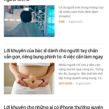
Cô là người tình trong mộng của
rất nhiều nam thần đình đám
showbiz.
CINE
-
5 giờ trước
Lời khuyên của bác sĩ dành cho người tay chân
vẫn gọn, riêng bụng phình to: 4 việc cần làm ngay
Nhiều người chỉ chú ý đến cân
nặng mà bỏ qua vòng eo. Trong
khi đó, bụng to, đặc biệt khi mỡ
tập trung quanh vùng bụng, có…
SỨC KHỎE
-
5 giờ trước
Lời khuyên cho những ai có iPhone thường xuyên