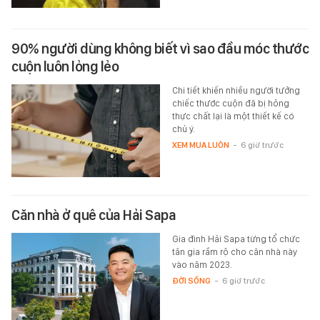
90% người dùng không biết vì sao đầu móc thước
cuộn luôn lỏng lẻo
Chi tiết khiến nhiều người tưởng
chiếc thước cuộn đã bị hỏng
thực chất lại là một thiết kế có
chủ ý.
XEM MUA LUÔN
-
6 giờ trước
Căn nhà ở quê của Hải Sapa
Gia đình Hải Sapa từng tổ chức
tân gia rầm rộ cho căn nhà này
vào năm 2023.
ĐỜI SỐNG
-
6 giờ trước