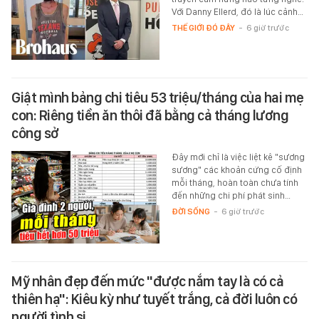
Với Danny Ellerd, đó là lúc cảnh…
THẾ GIỚI ĐÓ ĐÂY
-
6 giờ trước
Giật mình bảng chi tiêu 53 triệu/tháng của hai mẹ
con: Riêng tiền ăn thôi đã bằng cả tháng lương
công sở
Đây mới chỉ là việc liệt kê "sương
sương" các khoản cứng cố định
mỗi tháng, hoàn toàn chưa tính
đến những chi phí phát sinh…
ĐỜI SỐNG
-
6 giờ trước
Mỹ nhân đẹp đến mức "được nắm tay là có cả
thiên hạ": Kiêu kỳ như tuyết trắng, cả đời luôn có
người tình si