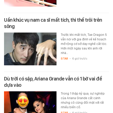
Uẩn khúc vụ nam ca sĩ mất tích, thi thể trôi trên
sông
Trước khi mất tích, Tae Dragon 5
vẫn nói với gia đình về kế hoạch
mở rộng cơ sở dạy nghề cắt tóc.
Hơn một ngày sau khi anh rời
nhà…
STAR
-
6 giờ trước
Dù trời có sập, Ariana Grande vẫn có 1 bờ vai để
dựa vào
Trong 1 thập kỷ qua, sự nghiệp
của Ariana Grande cất cánh
nhưng cô cũng đối mặt với rất
nhiều biến cố.
STAR
-
6 giờ trước