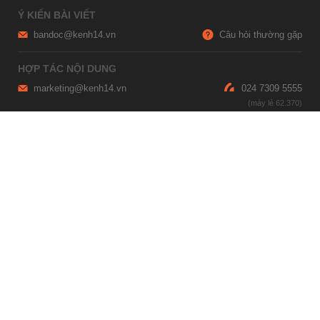
Ý KIẾN BÀI VIẾT
bandoc@kenh14.vn
Câu hỏi thường gặp
HỢP TÁC NỘI DUNG
marketing@kenh14.vn
024 7309 5555
HỖ TRỢ QUẢNG CÁO
giaitrixahoi@admicro.vn
02473007108
TRỤ SỞ HÀ NỘI
Tầng 21, Tòa nhà Center Building, Hapulico Complex, Số 01, phố
Nguyễn Huy Tưởng, phường Thanh Xuân, thành phố Hà Nội
TRỤ SỞ TP.HỒ CHÍ MINH
Tầng 4, Tòa nhà 123, số 127 Võ Văn Tần, Phường Xuân Hòa, TPHCM