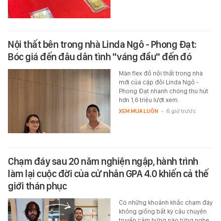
Nội thất bên trong nhà Linda Ngô - Phong Đạt:
Bóc giá đến đâu dân tình "váng đầu" đến đó
Màn flex đồ nội thất trong nhà
mới của cặp đôi Linda Ngô -
Phong Đạt nhanh chóng thu hút
hơn 1,6 triệu lượt xem.
XEM MUA LUÔN
-
6 giờ trước
Chạm đáy sau 20 năm nghiện ngập, hành trình
làm lại cuộc đời của cử nhân GPA 4.0 khiến cả thế
giới thán phục
Có những khoảnh khắc chạm đáy
không giống bất kỳ câu chuyện
truyền cảm hứng nào từng nghe.