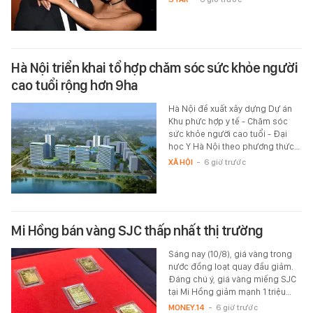
Hà Nội triển khai tổ hợp chăm sóc sức khỏe người
cao tuổi rộng hơn 9ha
Hà Nội đề xuất xây dựng Dự án
Khu phức hợp y tế - Chăm sóc
sức khỏe người cao tuổi - Đại
học Y Hà Nội theo phương thức…
XÃ HỘI
-
6 giờ trước
Mi Hồng bán vàng SJC thấp nhất thị trường
Sáng nay (10/8), giá vàng trong
nước đồng loạt quay đầu giảm.
Đáng chú ý, giá vàng miếng SJC
tại Mi Hồng giảm mạnh 1 triệu…
MONEY.14
-
6 giờ trước