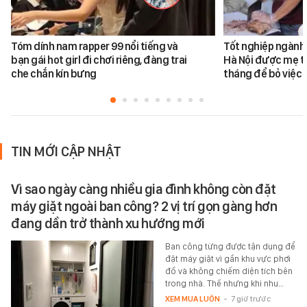
Tóm dính nam rapper 99 nổi tiếng và
Tốt nghiệp ngành 
bạn gái hot girl đi chơi riêng, đàng trai
Hà Nội được mẹ tr
che chắn kín bưng
tháng để bỏ việc 
TIN MỚI CẬP NHẬT
Vì sao ngày càng nhiều gia đình không còn đặt
máy giặt ngoài ban công? 2 vị trí gọn gàng hơn
đang dần trở thành xu hướng mới
Ban công từng được tận dụng để
đặt máy giặt vì gần khu vực phơi
đồ và không chiếm diện tích bên
trong nhà. Thế nhưng khi nhu…
XEM MUA LUÔN
-
7 giờ trước