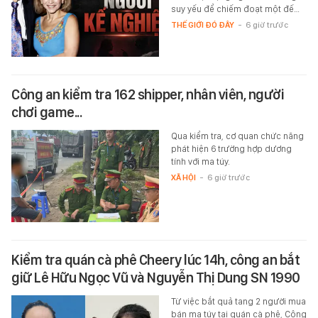
suy yếu để chiếm đoạt một đế…
THẾ GIỚI ĐÓ ĐÂY
-
6 giờ trước
Công an kiểm tra 162 shipper, nhân viên, người
chơi game...
Qua kiểm tra, cơ quan chức năng
phát hiện 6 trường hợp dương
tính với ma túy.
XÃ HỘI
-
6 giờ trước
Kiểm tra quán cà phê Cheery lúc 14h, công an bắt
giữ Lê Hữu Ngọc Vũ và Nguyễn Thị Dung SN 1990
Từ việc bắt quả tang 2 người mua
bán ma túy tại quán cà phê, Công