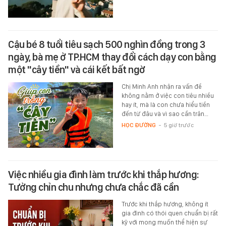
Cậu bé 8 tuổi tiêu sạch 500 nghìn đồng trong 3
ngày, bà mẹ ở TP.HCM thay đổi cách dạy con bằng
một "cây tiền" và cái kết bất ngờ
Chị Minh Anh nhận ra vấn đề
không nằm ở việc con tiêu nhiều
hay ít, mà là con chưa hiểu tiền
đến từ đâu và vì sao cần trân…
HỌC ĐƯỜNG
-
5 giờ trước
Việc nhiều gia đình làm trước khi thắp hương:
Tưởng chỉn chu nhưng chưa chắc đã cần
Trước khi thắp hương, không ít
gia đình có thói quen chuẩn bị rất
kỹ với mong muốn thể hiện sự