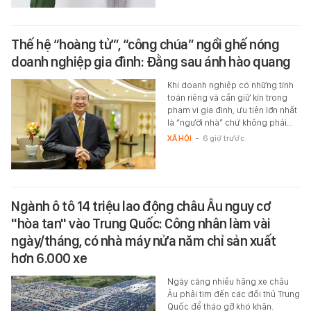
Thế hệ “hoàng tử”, “công chúa” ngồi ghế nóng
doanh nghiệp gia đình: Đằng sau ánh hào quang
Khi doanh nghiệp có những tính
toán riêng và cần giữ kín trong
phạm vi gia đình, ưu tiên lớn nhất
là “người nhà” chứ không phải…
XÃ HỘI
-
6 giờ trước
Ngành ô tô 14 triệu lao động châu Âu nguy cơ
"hòa tan" vào Trung Quốc: Công nhân làm vài
ngày/tháng, có nhà máy nửa năm chỉ sản xuất
hơn 6.000 xe
Ngày càng nhiều hãng xe châu
Âu phải tìm đến các đối thủ Trung
Quốc để tháo gỡ khó khăn.