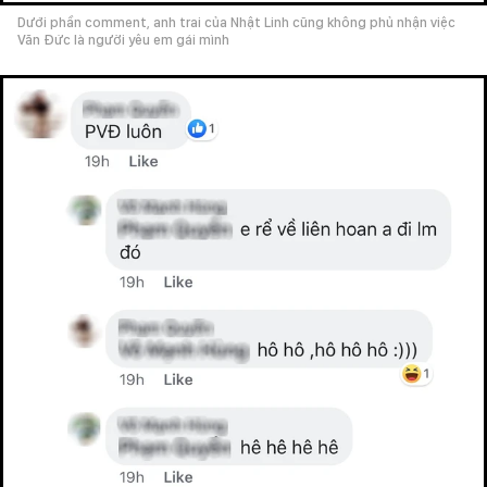
Dưới phần comment, anh trai của Nhật Linh cũng không phủ nhận việc
Văn Đức là người yêu em gái mình