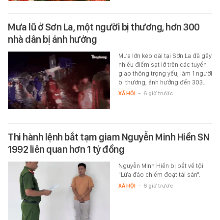
Mưa lũ ở Sơn La, một người bị thương, hơn 300
nhà dân bị ảnh hưởng
Mưa lớn kéo dài tại Sơn La đã gây
nhiều điểm sạt lở trên các tuyến
giao thông trọng yếu, làm 1 người
bị thương, ảnh hưởng đến 303…
XÃ HỘI
-
6 giờ trước
Thi hành lệnh bắt tạm giam Nguyễn Minh Hiền SN
1992 liên quan hơn 1 tỷ đồng
Nguyễn Minh Hiền bị bắt về tội
"Lừa đảo chiếm đoạt tài sản".
XÃ HỘI
-
6 giờ trước