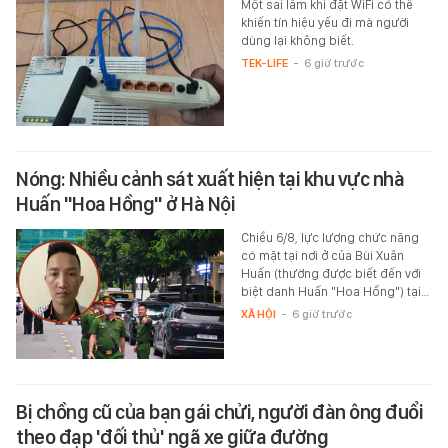
Một sai lầm khi đặt WiFi có thể
khiến tín hiệu yếu đi mà người
dùng lại không biết.
TEK-LIFE
-
6 giờ trước
Nóng: Nhiều cảnh sát xuất hiện tại khu vực nhà
Huấn "Hoa Hồng" ở Hà Nội
Chiều 6/8, lực lượng chức năng
có mặt tại nơi ở của Bùi Xuân
Huấn (thường được biết đến với
biệt danh Huấn "Hoa Hồng") tại…
XÃ HỘI
-
6 giờ trước
Bị chồng cũ của bạn gái chửi, người đàn ông đuổi
theo đạp 'đối thủ' ngã xe giữa đường