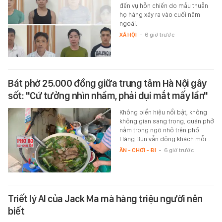
đến vụ hỗn chiến do mẫu thuẫn
họ hàng xảy ra vào cuối năm
ngoái.
XÃ HỘI
-
6 giờ trước
Bát phở 25.000 đồng giữa trung tâm Hà Nội gây
sốt: "Cứ tưởng nhìn nhầm, phải dụi mắt mấy lần"
Không biển hiệu nổi bật, không
không gian sang trọng, quán phở
nằm trong ngõ nhỏ trên phố
Hàng Bún vẫn đông khách mỗi…
ĂN - CHƠI - ĐI
-
6 giờ trước
Triết lý AI của Jack Ma mà hàng triệu người nên
biết