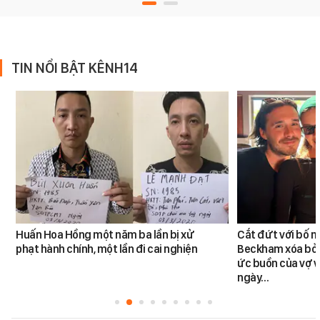
TIN NỔI BẬT KÊNH14
Huấn Hoa Hồng một năm ba lần bị xử
Cắt đứt với bố m
phạt hành chính, một lần đi cai nghiện
Beckham xóa bỏ k
ức buồn của vợ v
ngày…