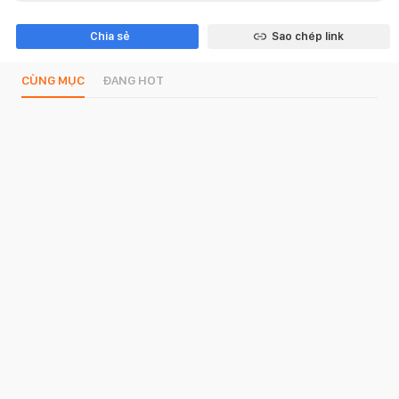
Chia sẻ
Sao chép link
CÙNG MỤC
ĐANG HOT