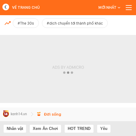
VỀ TRANG CHỦ
MỚI NHẤT
MỚI NHẤT
#The 30s
#dịch chuyển tới thành phố khác
Xem thêm
Đời sống
Nhân vật
Xem Ăn Chơi
HOT TREND
Yêu