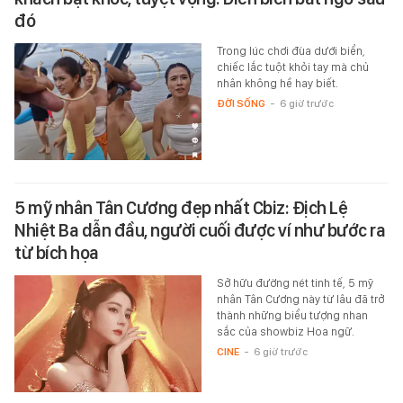
đó
Trong lúc chơi đùa dưới biển,
chiếc lắc tuột khỏi tay mà chủ
nhân không hề hay biết.
ĐỜI SỐNG
-
6 giờ trước
5 mỹ nhân Tân Cương đẹp nhất Cbiz: Địch Lệ
Nhiệt Ba dẫn đầu, người cuối được ví như bước ra
từ bích họa
Sở hữu đường nét tinh tế, 5 mỹ
nhân Tân Cương này từ lâu đã trở
thành những biểu tượng nhan
sắc của showbiz Hoa ngữ.
CINE
-
6 giờ trước