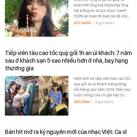
toàn hơn ống hút nhựa hay ống
hút bằng tre là lựa chọn "xanh"
100% an toàn thì bạn sẽ rất sốc…
SỨC KHỎE
-
6 giờ trước
Tiếp viên tàu cao tốc quỳ gối 1h an ủi khách: 7 năm
sau ở khách sạn 5 sao nhiều hơn ở nhà, bay hạng
thương gia
Hình ảnh nữ tiếp viên tàu cao tốc
quỳ gối an ủi khách hàng từng
nổi tiếng vào năm 2019. Đến nay,
cuộc sống của cô gái này có…
ĐỜI SỐNG
-
6 giờ trước
Bản hit mở ra kỷ nguyên mới của nhạc Việt: Ca sĩ