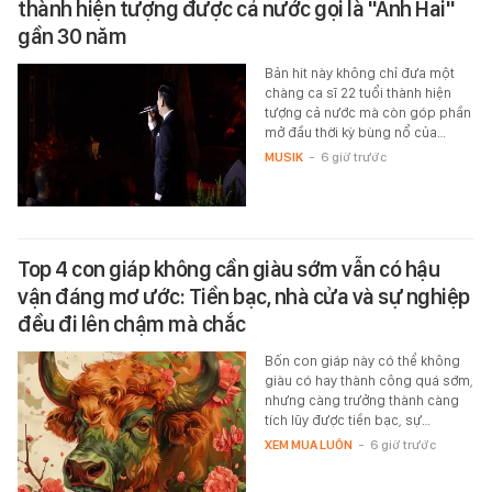
thành hiện tượng được cả nước gọi là "Anh Hai"
gần 30 năm
Bản hit này không chỉ đưa một
chàng ca sĩ 22 tuổi thành hiện
tượng cả nước mà còn góp phần
mở đầu thời kỳ bùng nổ của…
MUSIK
-
6 giờ trước
Top 4 con giáp không cần giàu sớm vẫn có hậu
vận đáng mơ ước: Tiền bạc, nhà cửa và sự nghiệp
đều đi lên chậm mà chắc
Bốn con giáp này có thể không
giàu có hay thành công quá sớm,
nhưng càng trưởng thành càng
tích lũy được tiền bạc, sự…
XEM MUA LUÔN
-
6 giờ trước