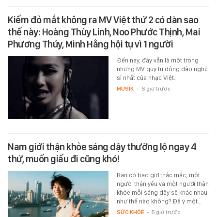
Kiếm đỏ mắt không ra MV Việt thứ 2 có dàn sao
thế này: Hoàng Thùy Linh, Noo Phước Thịnh, Mai
Phương Thúy, Minh Hằng hội tụ vì 1 người
Đến nay, đây vẫn là một trong
những MV quy tụ đông đảo nghệ
sĩ nhất của nhạc Việt.
MUSIK
-
6 giờ trước
Nam giới thận khỏe sáng dậy thường lộ ngay 4
thứ, muốn giấu đi cũng khó!
Bạn có bao giờ thắc mắc, một
người thận yếu và một người thận
khỏe mỗi sáng dậy sẽ khác nhau
như thế nào không? Để ý một…
SỨC KHỎE
-
5 giờ trước