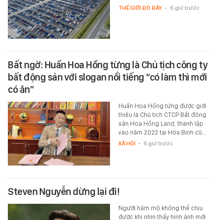
THẾ GIỚI ĐÓ ĐÂY
-
6 giờ trước
Bất ngờ: Huấn Hoa Hồng từng là Chủ tịch công ty
bất động sản với slogan nổi tiếng “có làm thì mới
có ăn”
Huấn Hoa Hồng từng được giới
thiệu là Chủ tịch CTCP Bất động
sản Hoa Hồng Land, thành lập
vào năm 2022 tại Hòa Bình cũ…
XÃ HỘI
-
6 giờ trước
Steven Nguyễn dừng lại đi!
Người hâm mộ không thể chịu
được khi nhìn thấy hình ảnh mới