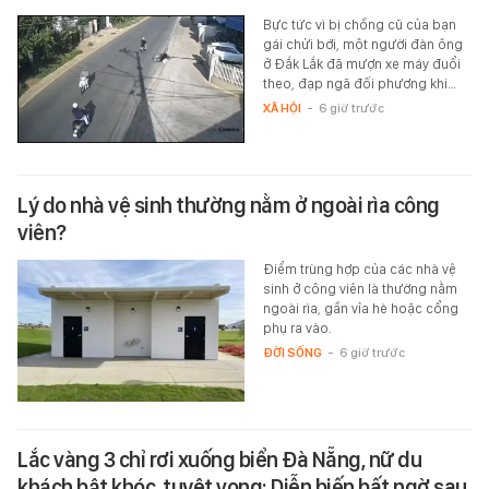
Bực tức vì bị chồng cũ của bạn
gái chửi bới, một người đàn ông
ở Đắk Lắk đã mượn xe máy đuổi
theo, đạp ngã đối phương khi…
XÃ HỘI
-
6 giờ trước
Lý do nhà vệ sinh thường nằm ở ngoài rìa công
viên?
Điểm trùng hợp của các nhà vệ
sinh ở công viên là thường nằm
ngoài rìa, gần vỉa hè hoặc cổng
phụ ra vào.
ĐỜI SỐNG
-
6 giờ trước
Lắc vàng 3 chỉ rơi xuống biển Đà Nẵng, nữ du
khách bật khóc, tuyệt vọng: Diễn biến bất ngờ sau