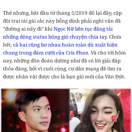
Thế nhưng, bắt đầu từ tháng 5/2019 đổ lại đây, cặp
đôi trai tài gái sắc này bỗng dính phải nghi vấn đã
"đường ai nấy đi" khi
Ngọc Nữ liên tục đăng tải
những dòng status bóng gió chuyện chia tay
. Chưa
hết,
cả hai cũng bơ nhau hoàn toàn dù xuất hiện
chung trong đám cưới của Cris Phan
. Và cho tới hôm
nay, những đồn đoán dường như đã có lời giải đáp
thỏa đáng, bởi vì cuối cùng, cư dân mạng đã tìm ra
được nhân vật được cho là bạn gái mới của Văn Đức.