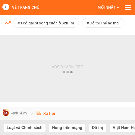
VỀ TRANG CHỦ
MỚI NHẤT
MỚI NHẤT
#3 cô gái bị sóng cuốn ở Sơn Trà
#Đô thị Thế hệ mới
Xem thêm
Xã hội
Luật và Chính sách
Nóng trên mạng
Đô thị
Việt Nam H