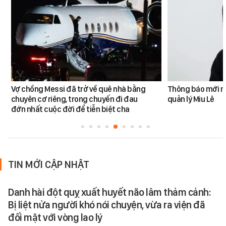
Vợ chồng Messi đã trở về quê nhà bằng
Thông báo mới n
chuyên cơ riêng, trong chuyến đi đau
quản lý Miu Lê
đớn nhất cuộc đời để tiễn biệt cha
TIN MỚI CẬP NHẬT
Danh hài đột quỵ xuất huyết não lâm thảm cảnh:
Bị liệt nửa người khó nói chuyện, vừa ra viện đã
đối mặt với vòng lao lý