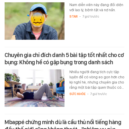
Nam diễn viên này đang đối diện
với lao lý, bệnh tật và nợ nần.
STAR
-
7 giờ trước
Chuyên gia chỉ đích danh 5 bài tập tốt nhất cho cơ
bụng: Không hề có gập bụng trong danh sách
Nhiều người đang tích cực tập
luyện để có vòng eo gọn hơn cho
kỳ nghỉ hè, nhưng chuyên gia cho
rằng một bài tập quen thuộc có…
SỨC KHỎE
-
7 giờ trước
Mbappé chứng minh dù là cầu thủ nổi tiếng hàng