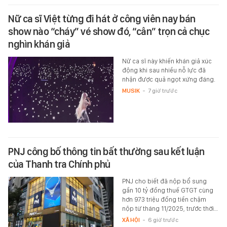
Nữ ca sĩ Việt từng đi hát ở công viên nay bán
show nào “cháy” vé show đó, “cân” trọn cả chục
nghìn khán giả
Nữ ca sĩ này khiến khán giả xúc
động khi sau nhiều nỗ lực đã
nhận được quả ngọt xứng đáng.
MUSIK
-
7 giờ trước
PNJ công bố thông tin bất thường sau kết luận
của Thanh tra Chính phủ
PNJ cho biết đã nộp bổ sung
gần 10 tỷ đồng thuế GTGT cùng
hơn 973 triệu đồng tiền chậm
nộp từ tháng 11/2025, trước thời…
XÃ HỘI
-
6 giờ trước