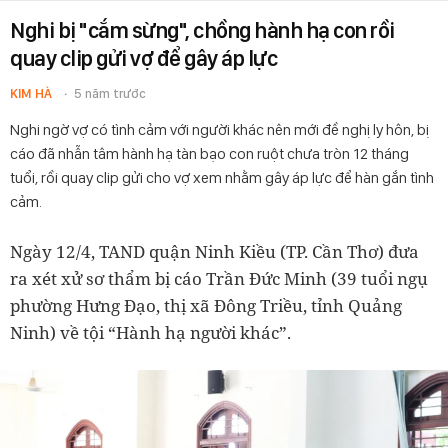
Nghi bị "cắm sừng", chồng hành hạ con rồi
quay clip gửi vợ để gây áp lực
KIM HÀ
5 năm trước
Nghi ngờ vợ có tình cảm với người khác nên mới đề nghị ly hôn, bị
cáo đã nhẫn tâm hành hạ tàn bạo con ruột chưa tròn 12 tháng
tuổi, rồi quay clip gửi cho vợ xem nhằm gây áp lực để hàn gắn tình
cảm.
Ngày 12/4, TAND quận Ninh Kiều (TP. Cần Thơ) đưa
ra xét xử sơ thẩm bị cáo Trần Đức Minh (39 tuổi ngụ
phường Hưng Đạo, thị xã Đông Triều, tỉnh Quảng
Ninh) về tội “Hành hạ người khác”.