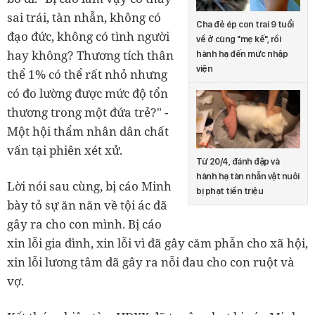
sai trái, tàn nhẫn, không có
Cha đẻ ép con trai 9 tuổi
đạo đức, không có tình người
về ở cùng "mẹ kế", rồi
hay không? Thương tích thân
hành hạ đến mức nhập
viện
thể 1% có thể rất nhỏ nhưng
có đo lường được mức độ tổn
thương trong một đứa trẻ?" -
Một hội thẩm nhân dân chất
vấn tại phiên xét xử.
Từ 20/4, đánh đập và
hành hạ tàn nhẫn vật nuôi
Lời nói sau cùng, bị cáo Minh
bị phạt tiền triệu
bày tỏ sự ăn năn về tội ác đã
gây ra cho con mình. Bị cáo
xin lỗi gia đình, xin lỗi vì đã gây căm phẫn cho xã hội,
xin lỗi lương tâm đã gây ra nỗi đau cho con ruột và
vợ.