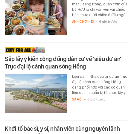
menu sang trọng, quán cơm của
bà Hương chỉ vỏn vẹn vài chiếc
bàn nhựa dưới chiếc ô đầu ngõ.…
ĂN - CHƠI - ĐI
-
6 giờ trước
Sắp lấy ý kiến cộng đồng dân cư về 'siêu dự án'
Trục đại lộ cảnh quan sông Hồng
Liên danh Nhà đầu tư dự án Trục
đại lộ cảnh quan sông Hồng
đang phối hợp với các cơ quan
liên quan chuẩn bị tổ chức lấy ý…
XÃ HỘI
-
6 giờ trước
Khởi tố bác sĩ, y sĩ, nhân viên cùng nguyên lãnh