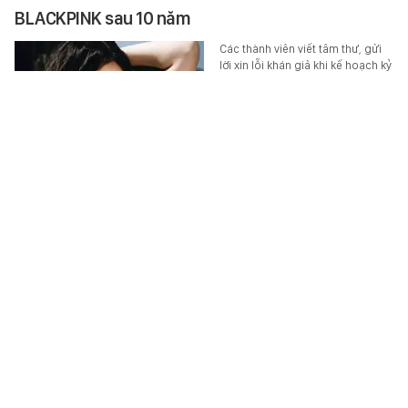
BLACKPINK sau 10 năm
Các thành viên viết tâm thư, gửi
lời xin lỗi khán giả khi kế hoạch kỷ
niệm 10 năm ra mắt của
BLACKPINK gây thất vọng. Cả
YG…
STAR
-
6 giờ trước
Tin cực vui cho 3 triệu người dân thường trú, tạm
trú tại TP.HCM
Theo thông tin từ BHXH Thành
phố Hồ Chí Minh, từ năm học
2026–2027, khoảng 3 triệu học
sinh có địa chỉ thường trú hoặc…
XÃ HỘI
-
6 giờ trước