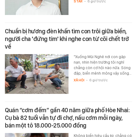
STAR
-
6 giờ trước
Chuẩn bị hương đèn khấn tìm con trôi giữa biển,
người cha 'đứng tim' khi nghe con từ cõi chết trở
về
"Xuống Mũi Nghê nơi con gặp
nạn, nhìn hiện trường tôi nghĩ
chẳng còn cơ hội nào nữa. Sóng
đập, biển mênh mông vậy sống…
XÃ HỘI
-
6 giờ trước
Quán “cơm đếm” gần 40 năm giữa phố Hòe Nhai:
Cụ bà 82 tuổi vẫn tự đi chợ, nấu cơm mỗi ngày,
bán một tô 18.000-25.000 đồng
Không biển hiệu cầu kỳ, chẳng có