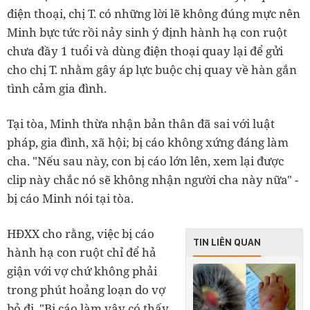
điện thoại, chị T. có những lời lẽ không đúng mực nên
Minh bực tức rồi nảy sinh ý định hành hạ con ruột
chưa đầy 1 tuổi và dùng điện thoại quay lại để gửi
cho chị T. nhằm gây áp lực buộc chị quay về hàn gắn
tình cảm gia đình.
Tại tòa, Minh thừa nhận bản thân đã sai với luật
pháp, gia đình, xã hội; bị cáo không xứng đáng làm
cha. "Nếu sau này, con bị cáo lớn lên, xem lại được
clip này chắc nó sẽ không nhận người cha này nữa" -
bị cáo Minh nói tại tòa.
HĐXX cho rằng, việc bị cáo
TIN LIÊN QUAN
hành hạ con ruột chỉ để hả
giận với vợ chứ không phải
trong phút hoảng loạn do vợ
bỏ đi. "Bị cáo làm vậy có thấy