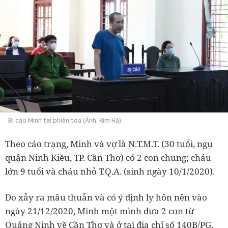
Bị cáo Minh tại phiên tòa (Ảnh: Kim Hà)
Theo cáo trạng, Minh và vợ là N.T.M.T. (30 tuổi, ngụ
quận Ninh Kiều, TP. Cần Thơ) có 2 con chung; cháu
lớn 9 tuổi và cháu nhỏ T.Q.A. (sinh ngày 10/1/2020).
Do xảy ra mâu thuẫn và có ý định ly hôn nên vào
ngày 21/12/2020, Minh một mình đưa 2 con từ
Quảng Ninh về Cần Thơ và ở tại địa chỉ số 140B/PG,