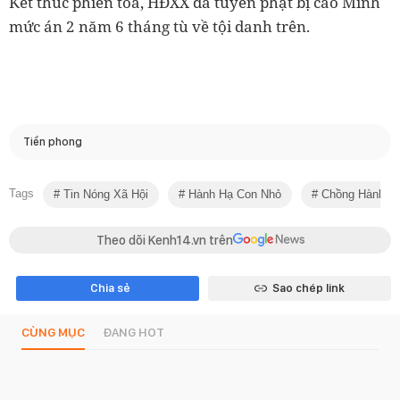
Kết thúc phiên tòa, HĐXX đã tuyên phạt bị cáo Minh
mức án 2 năm 6 tháng tù về tội danh trên.
Tiền phong
Tags
Tin Nóng Xã Hội
Hành Hạ Con Nhỏ
Chồng Hành Hạ
Theo dõi Kenh14.vn trên
Chia sẻ
Sao chép link
CÙNG MỤC
ĐANG HOT