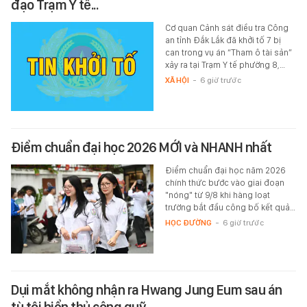
đạo Trạm Y tế...
Cơ quan Cảnh sát điều tra Công
an tỉnh Đắk Lắk đã khởi tố 7 bị
can trong vụ án “Tham ô tài sản”
xảy ra tại Trạm Y tế phường 8,…
XÃ HỘI
-
6 giờ trước
Điểm chuẩn đại học 2026 MỚI và NHANH nhất
Điểm chuẩn đại học năm 2026
chính thức bước vào giai đoạn
"nóng" từ 9/8 khi hàng loạt
trường bắt đầu công bố kết quả…
HỌC ĐƯỜNG
-
6 giờ trước
Dụi mắt không nhận ra Hwang Jung Eum sau án