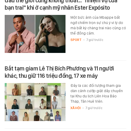
đầu thế giới cũng không thoát... "nhiệm vụ của
bạn trai" khi ở cạnh mỹ nhân Ester Expósito
Một bức ảnh của Mbappe bất
ngờ chiếm trọn sự chú ý vì lý do
mà bất kỳ chàng trai nào cũng có
thể đồng cảm.
SPORT
-
7 giờ trước
Bắt tạm giam Lê Thị Bích Phương và 11 người
khác, thu giữ 116 triệu đồng, 17 xe máy
Đây là các đối tượng tham gia
dàn cảnh cướp giật dây chuyền
tại Khu du lịch Liên Hoa Bảo
Tháp, Tân Huê Viên.
XÃ HỘI
-
7 giờ trước