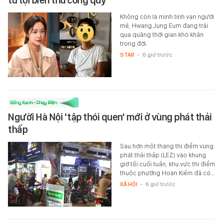
tù tội biển thủ công quỹ
Không còn là minh tinh vạn người
mê, Hwang Jung Eum đang trải
qua quãng thời gian khó khăn
trong đời.
STAR
-
6 giờ trước
Người Hà Nội 'tập thói quen' mới ở vùng phát thải
thấp
Sau hơn một tháng thí điểm vùng
phát thải thấp (LEZ) vào khung
giờ tối cuối tuần, khu vực thí điểm
thuộc phường Hoàn Kiếm đã có…
XÃ HỘI
-
6 giờ trước