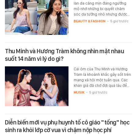
làn da căng mịn đáng ngưỡng
mộ nhờ những bí quyết chăm
sóc da tưởng nhỏ nhưng được…
BEAUTY & FASHION
-
5 giờ trước
Thu Minh và Hương Tràm không nhìn mặt nhau
suốt 14 năm vì lý do gì?
Cái ôm của Thu Minh và Hương
Tràm là khoảnh khắc gây sốt trên
mạng xã hội một tuần qua. Các
khán giả đã chờ đợi quá lâu để…
MUSIK
-
5 giờ trước
Diễn biến mới vụ phụ huynh tố cô giáo "tống" học
sinh ra khỏi lớp cờ vua vì chậm nộp học phí