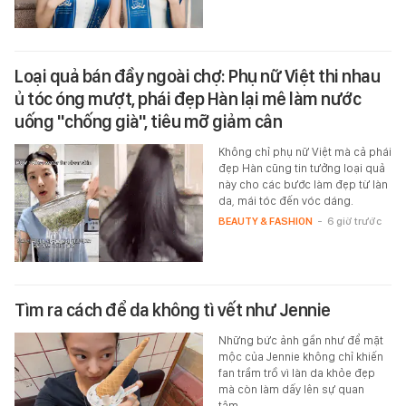
Loại quả bán đầy ngoài chợ: Phụ nữ Việt thi nhau
ủ tóc óng mượt, phái đẹp Hàn lại mê làm nước
uống "chống già", tiêu mỡ giảm cân
Không chỉ phụ nữ Việt mà cả phái
đẹp Hàn cũng tin tưởng loại quả
này cho các bước làm đẹp từ làn
da, mái tóc đến vóc dáng.
BEAUTY & FASHION
-
6 giờ trước
Tìm ra cách để da không tì vết như Jennie
Những bức ảnh gần như để mặt
mộc của Jennie không chỉ khiến
fan trầm trồ vì làn da khỏe đẹp
mà còn làm dấy lên sự quan
tâm…