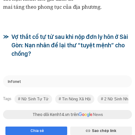
mai táng theo phong tục của địa phương.
Vợ thắt cổ tự tử sau khi nộp đơn ly hôn ở Sài
Gòn: Nạn nhân để lại thư “tuyệt mệnh” cho
chồng?
Infonet
Tags
Nữ Sinh Tự Tử
Tin Nóng Xã Hội
2 Nữ Sinh Nhảy 
Theo dõi Kenh14.vn trên
Chia sẻ
Sao chép link