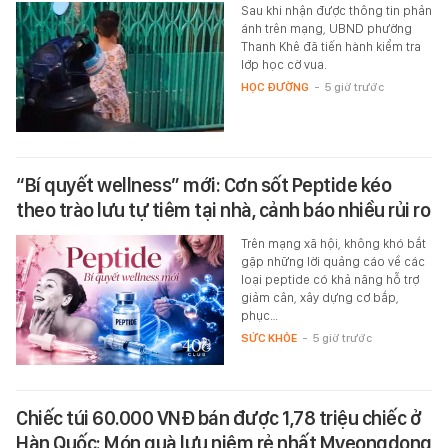
Sau khi nhận được thông tin phản
ánh trên mạng, UBND phường
Thanh Khê đã tiến hành kiểm tra
lớp học cờ vua.
HỌC ĐƯỜNG
-
5 giờ trước
“Bí quyết wellness” mới: Cơn sốt Peptide kéo
theo trào lưu tự tiêm tại nhà, cảnh báo nhiều rủi ro
Trên mạng xã hội, không khó bắt
gặp những lời quảng cáo về các
loại peptide có khả năng hỗ trợ
giảm cân, xây dựng cơ bắp,
phục…
SỨC KHỎE
-
5 giờ trước
Chiếc túi 60.000 VNĐ bán được 1,78 triệu chiếc ở
Hàn Quốc: Món quà lưu niệm rẻ nhất Myeongdong