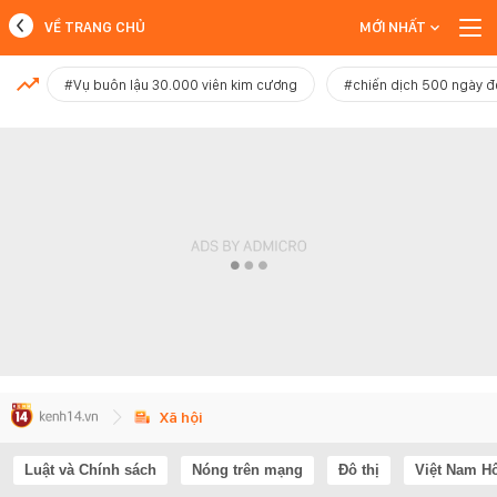
VỀ TRANG CHỦ
MỚI NHẤT
MỚI NHẤT
#Vụ buôn lậu 30.000 viên kim cương
#chiến dịch 500 ngày 
Xem thêm
Xã hội
Luật và Chính sách
Nóng trên mạng
Đô thị
Việt Nam H