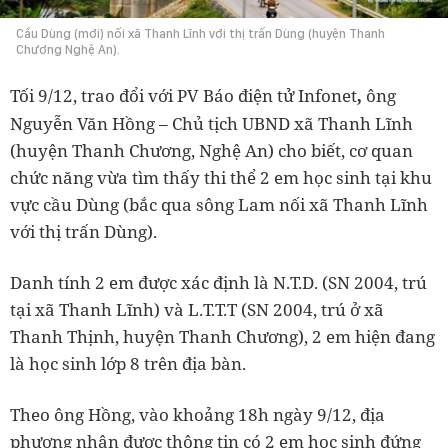
Cầu Dùng (mới) nối xã Thanh Lĩnh với thị trấn Dùng (huyện Thanh
Chương Nghệ An).
Tối 9/12, trao đổi với PV
Báo điện tử Infonet
ông
,
Nguyễn Văn Hồng – Chủ tịch UBND xã Thanh Lĩnh
(huyện Thanh Chương, Nghệ An) cho biết, cơ quan
chức năng vừa tìm thấy thi thể 2 em học sinh tại khu
vực cầu Dùng (bắc qua sông Lam nối xã Thanh Lĩnh
với thị trấn Dùng).
Danh tính 2 em được xác định là N.T.D. (SN 2004, trú
tại xã Thanh Lĩnh) và L.T.T.T (SN 2004, trú ở xã
Thanh Thịnh, huyện Thanh Chương), 2 em hiện đang
là học sinh lớp 8 trên địa bàn.
Theo ông Hồng, vào khoảng 18h ngày 9/12, địa
phương nhận được thông tin có 2 em học sinh đứng