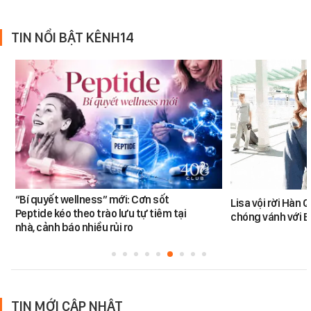
TIN NỔI BẬT KÊNH14
“Bí quyết wellness” mới: Cơn sốt
Lisa vội rời Hàn 
Peptide kéo theo trào lưu tự tiêm tại
chóng vánh với 
nhà, cảnh báo nhiều rủi ro
TIN MỚI CẬP NHẬT