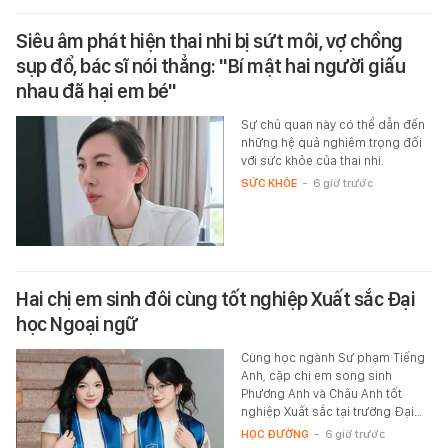
Siêu âm phát hiện thai nhi bị sứt môi, vợ chồng
sụp đổ, bác sĩ nói thẳng: "Bí mật hai người giấu
nhau đã hại em bé"
Sự chủ quan này có thể dẫn đến
những hệ quả nghiêm trọng đối
với sức khỏe của thai nhi.
SỨC KHỎE
-
6 giờ trước
Hai chị em sinh đôi cùng tốt nghiệp Xuất sắc Đại
học Ngoại ngữ
Cùng học ngành Sư phạm Tiếng
Anh, cặp chị em song sinh
Phương Anh và Châu Anh tốt
nghiệp Xuất sắc tại trường Đại…
HỌC ĐƯỜNG
-
6 giờ trước