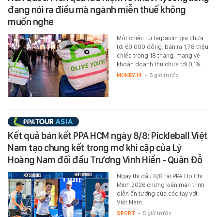
đang nói ra điều mà ngành miễn thuế không
muốn nghe
Một chiếc túi tarpaulin giá chưa
tới 60.000 đồng, bán ra 1,78 triệu
chiếc trong 18 tháng, mang về
khoản doanh thu chưa tới 0,1%…
MONEY.14
-
5 giờ trước
Kết quả bán kết PPA HCM ngày 8/8: Pickleball Việt
Nam tạo chung kết trong mơ khi cặp của Lý
Hoàng Nam đối đầu Trương Vinh Hiển - Quân Đỗ
Ngày thi đấu 8/8 tại PPA Ho Chi
Minh 2026 chứng kiến màn trình
diễn ấn tượng của các tay vợt
Việt Nam.
SPORT
-
5 giờ trước