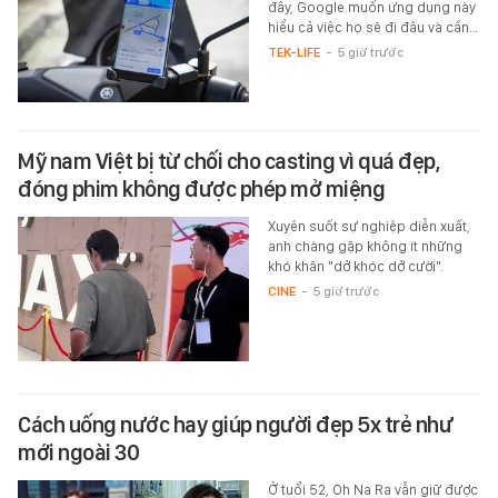
đây, Google muốn ứng dụng này
hiểu cả việc họ sẽ đi đâu và cần…
TEK-LIFE
-
5 giờ trước
Mỹ nam Việt bị từ chối cho casting vì quá đẹp,
đóng phim không được phép mở miệng
Xuyên suốt sự nghiệp diễn xuất,
anh chàng gặp không ít những
khó khăn "dở khóc dở cười".
CINE
-
5 giờ trước
Cách uống nước hay giúp người đẹp 5x trẻ như
mới ngoài 30
Ở tuổi 52, Oh Na Ra vẫn giữ được