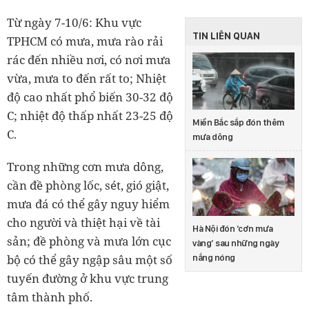
Từ ngày 7-10/6: Khu vực
TIN LIÊN QUAN
TPHCM có mưa, mưa rào rải
rác đến nhiều nơi, có nơi mưa
vừa, mưa to đến rất to; Nhiệt
độ cao nhất phổ biến 30-32 độ
C; nhiệt độ thấp nhất 23-25 độ
Miền Bắc sắp đón thêm
C.
mưa dông
Trong những cơn mưa dông,
cần đề phòng lốc, sét, gió giật,
mưa đá có thể gây nguy hiểm
cho người và thiệt hại về tài
Hà Nội đón ‘cơn mưa
sản; đề phòng và mưa lớn cục
vàng’ sau những ngày
bộ có thể gây ngập sâu một số
nắng nóng
tuyến đường ở khu vực trung
tâm thành phố.