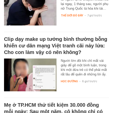
lại ngay, 1 tháng sau, người phụ
nữ Trung Quốc tá hỏa khi tài…
THẾ GIỚI ĐÓ ĐÂY
-
7 giờ trước
Clip dạy make up tưởng bình thường bỗng
khiến cư dân mạng Việt tranh cãi nảy lửa:
Cho con làm vậy có nên không?
Người lớn đôi khi chỉ mất vài
giây để gõ một bình luận, trong
khi một đứa trẻ có thể phải mất
rất lâu để quên đi những lời ấy.
HỌC ĐƯỜNG
-
6 giờ trước
Mẹ ở TP.HCM thử tiết kiệm 30.000 đồng
mỗi ngày: Sau một năm, cô không chỉ có