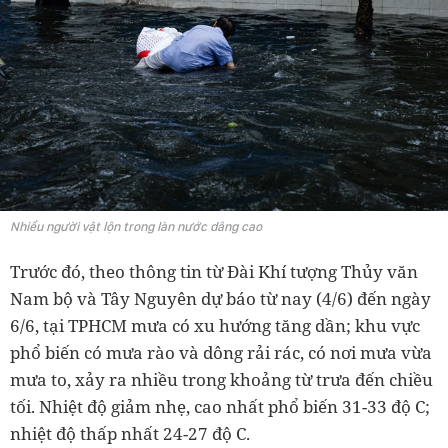
Nhiều người vật lộn trong làn nước dâng cao
Trước đó, theo thông tin từ Đài Khí tượng Thủy văn
Nam bộ và Tây Nguyên dự báo từ nay (4/6) đến ngày
6/6, tại TPHCM mưa có xu hướng tăng dần; khu vực
phổ biến có mưa rào và dông rải rác, có nơi mưa vừa
mưa to, xảy ra nhiều trong khoảng từ trưa đến chiều
tối. Nhiệt độ giảm nhẹ, cao nhất phổ biến 31-33 độ C;
nhiệt độ thấp nhất 24-27 độ C.