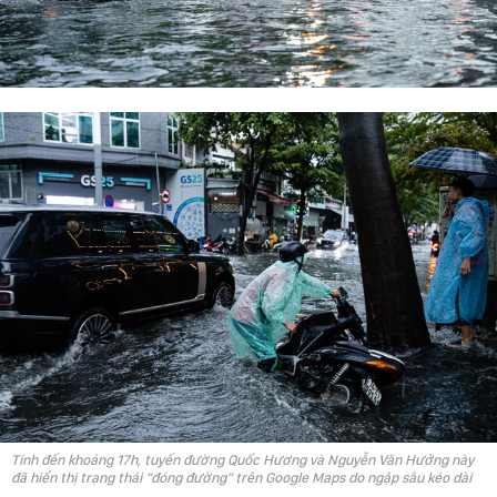
Tính đến khoảng 17h, tuyến đường Quốc Hương và Nguyễn Văn Hưởng này
đã hiển thị trạng thái “đóng đường” trên Google Maps do ngập sâu kéo dài