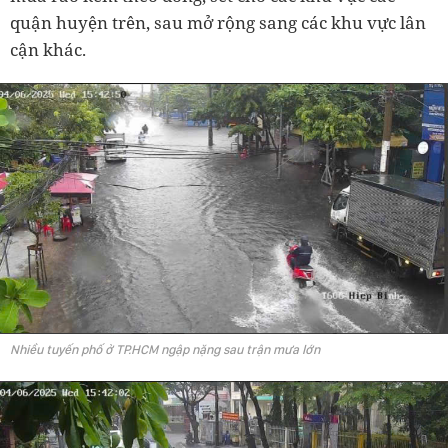
quận huyện trên, sau mở rộng sang các khu vực lân
cận khác.
Nhiều tuyến phố ở TP.HCM ngập nặng sau trận mưa lớn