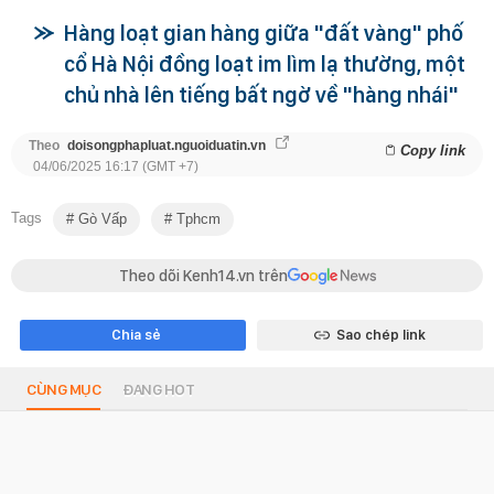
Hàng loạt gian hàng giữa "đất vàng" phố
cổ Hà Nội đồng loạt im lìm lạ thường, một
chủ nhà lên tiếng bất ngờ về "hàng nhái"
Theo
doisongphapluat.nguoiduatin.vn
Copy link
04/06/2025 16:17 (GMT +7)
Tags
Gò Vấp
Tphcm
Theo dõi Kenh14.vn trên
Chia sẻ
Sao chép link
CÙNG MỤC
ĐANG HOT