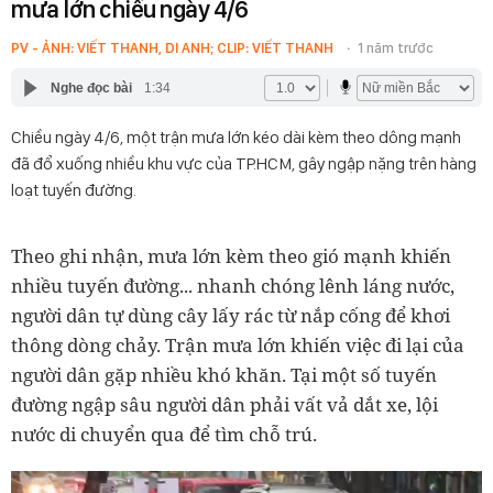
mưa lớn chiều ngày 4/6
PV - ẢNH: VIẾT THANH, DI ANH; CLIP: VIẾT THANH
1 năm trước
Nghe đọc bài
1:34
Chiều ngày 4/6, một trận mưa lớn kéo dài kèm theo dông mạnh
đã đổ xuống nhiều khu vực của TP.HCM, gây ngập nặng trên hàng
loạt tuyến đường.
Theo ghi nhận, mưa lớn kèm theo gió mạnh khiến
nhiều tuyến đường... nhanh chóng lênh láng nước,
người dân tự dùng cây lấy rác từ nắp cống để khơi
thông dòng chảy. Trận mưa lớn khiến việc đi lại của
người dân gặp nhiều khó khăn. Tại một số tuyến
đường ngập sâu người dân phải vất vả dắt xe, lội
nước di chuyển qua để tìm chỗ trú.