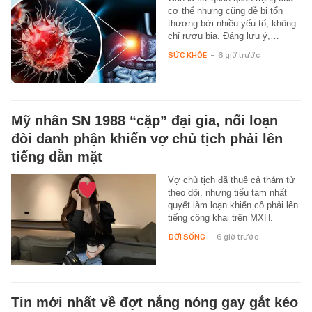
cơ thể nhưng cũng dễ bị tổn
thương bởi nhiều yếu tố, không
chỉ rượu bia. Đáng lưu ý,…
SỨC KHỎE
-
6 giờ trước
Mỹ nhân SN 1988 “cặp” đại gia, nổi loạn
đòi danh phận khiến vợ chủ tịch phải lên
tiếng dằn mặt
Vợ chủ tịch đã thuê cả thám tử
theo dõi, nhưng tiểu tam nhất
quyết làm loạn khiến cô phải lên
tiếng công khai trên MXH.
ĐỜI SỐNG
-
6 giờ trước
Tin mới nhất về đợt nắng nóng gay gắt kéo