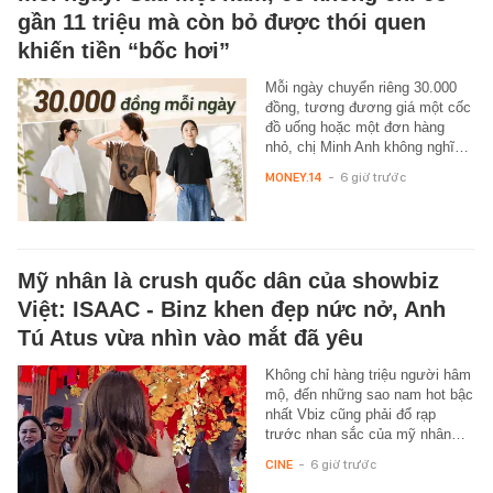
gần 11 triệu mà còn bỏ được thói quen
khiến tiền “bốc hơi”
Mỗi ngày chuyển riêng 30.000
đồng, tương đương giá một cốc
đồ uống hoặc một đơn hàng
nhỏ, chị Minh Anh không nghĩ…
MONEY.14
-
6 giờ trước
Mỹ nhân là crush quốc dân của showbiz
Việt: ISAAC - Binz khen đẹp nức nở, Anh
Tú Atus vừa nhìn vào mắt đã yêu
Không chỉ hàng triệu người hâm
mộ, đến những sao nam hot bậc
nhất Vbiz cũng phải đổ rạp
trước nhan sắc của mỹ nhân…
CINE
-
6 giờ trước