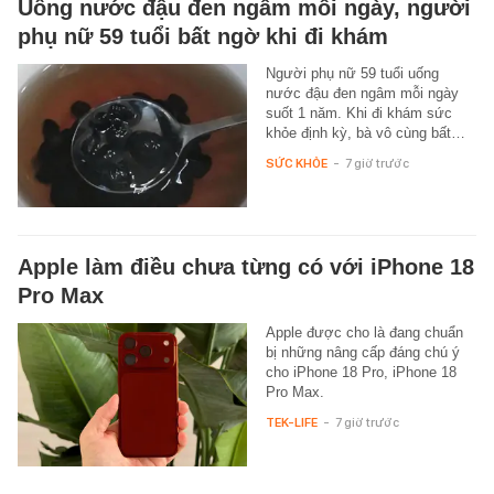
Uống nước đậu đen ngâm mỗi ngày, người
phụ nữ 59 tuổi bất ngờ khi đi khám
Người phụ nữ 59 tuổi uống
nước đậu đen ngâm mỗi ngày
suốt 1 năm. Khi đi khám sức
khỏe định kỳ, bà vô cùng bất…
SỨC KHỎE
-
7 giờ trước
Apple làm điều chưa từng có với iPhone 18
Pro Max
Apple được cho là đang chuẩn
bị những nâng cấp đáng chú ý
cho iPhone 18 Pro, iPhone 18
Pro Max.
TEK-LIFE
-
7 giờ trước