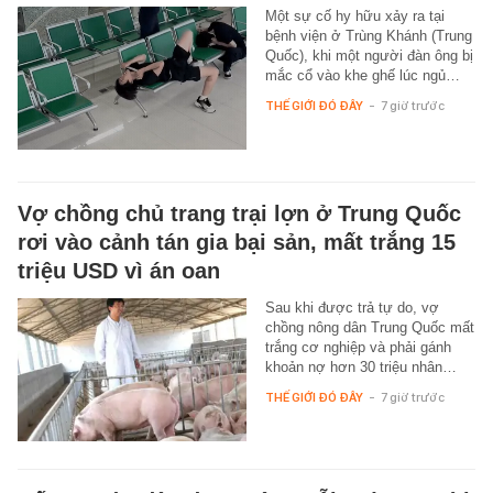
Một sự cố hy hữu xảy ra tại
bệnh viện ở Trùng Khánh (Trung
Quốc), khi một người đàn ông bị
mắc cổ vào khe ghế lúc ngủ…
THẾ GIỚI ĐÓ ĐÂY
-
7 giờ trước
Vợ chồng chủ trang trại lợn ở Trung Quốc
rơi vào cảnh tán gia bại sản, mất trắng 15
triệu USD vì án oan
Sau khi được trả tự do, vợ
chồng nông dân Trung Quốc mất
trắng cơ nghiệp và phải gánh
khoản nợ hơn 30 triệu nhân…
THẾ GIỚI ĐÓ ĐÂY
-
7 giờ trước