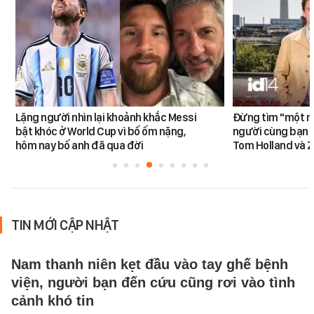
Lặng người nhìn lại khoảnh khắc Messi
Đừng tìm "một nử
bật khóc ở World Cup vì bố ốm nặng,
người cùng bạn 
hôm nay bố anh đã qua đời
Tom Holland và 
TIN MỚI CẬP NHẬT
Nam thanh niên kẹt đầu vào tay ghế bệnh
viện, người bạn đến cứu cũng rơi vào tình
cảnh khó tin