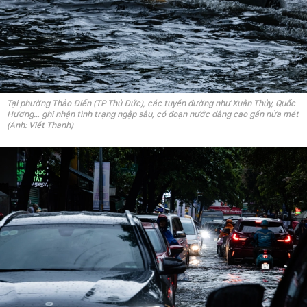
Tại phường Thảo Điền (TP Thủ Đức), các tuyến đường như Xuân Thủy, Quốc
Hương… ghi nhận tình trạng ngập sâu, có đoạn nước dâng cao gần nửa mét
(Ảnh: Viết Thanh)