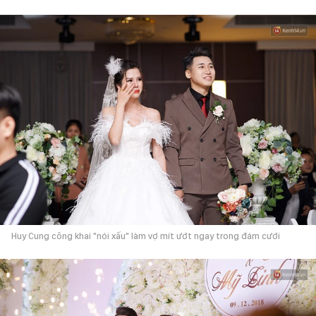
Huy Cung công khai "nói xấu" làm vợ mít ướt ngay trong đám cưới