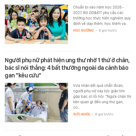
Chuẩn bị vào năm học 2026 -
2027, Bộ GD&ĐT yêu cầu các
trường học thực hiện nghiêm quy
định về dạy thêm, học thêm và…
HỌC ĐƯỜNG
-
6 giờ trước
Người phụ nữ phát hiện ung thư nhờ 1 thứ ở chân,
bác sĩ nói thẳng: 4 bất thường ngoài da cảnh báo
gan "kêu cứu"
Vừa nhận kết quả chẩn đoán,
người phụ nữ này tức giận tìm
gặp bác sĩ rồi hỏi: "Ngứa chân thì
liên quan gì đến ung thư gan,
có…
SỨC KHỎE
-
6 giờ trước