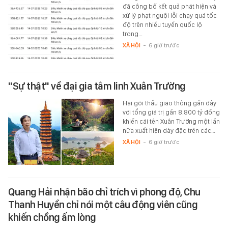
đã công bố kết quả phát hiện và
xử lý phạt nguội lỗi chạy quá tốc
độ trên nhiều tuyến quốc lộ
trong…
XÃ HỘI
-
6 giờ trước
"Sự thật" về đại gia tâm linh Xuân Trường
Hai gói thầu giao thông gần đây
với tổng giá trị gần 8.800 tỷ đồng
khiến cái tên Xuân Trường một lần
nữa xuất hiện dày đặc trên các…
XÃ HỘI
-
6 giờ trước
Quang Hải nhận bão chỉ trích vì phong độ, Chu
Thanh Huyền chỉ nói một câu động viên cũng
khiến chồng ấm lòng