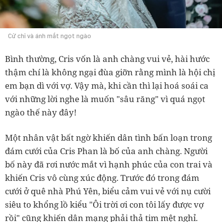
Cử chỉ và ánh mắt ngọt ngào
Bình thường, Cris vốn là anh chàng vui vẻ, hài hước
thậm chí là không ngại đùa giỡn rằng mình là hội chị
em bạn dì với vợ. Vậy mà, khi cần thì lại hoá soái ca
với những lời nghe là muốn "sâu răng" vì quá ngọt
ngào thế này đây!
Một nhân vật bất ngờ khiến dân tình bấn loạn trong
đám cưới của Cris Phan là bố của anh chàng. Người
bố này đã rơi nước mắt vì hạnh phúc của con trai và
khiến Cris vô cùng xúc động. Trước đó trong đám
cưới ở quê nhà Phú Yên, biểu cảm vui vẻ với nụ cười
siêu to khổng lồ kiểu "Ôi trời ơi con tôi lấy được vợ
rồi" cũng khiến dân mạng phải thả tim mệt nghỉ.