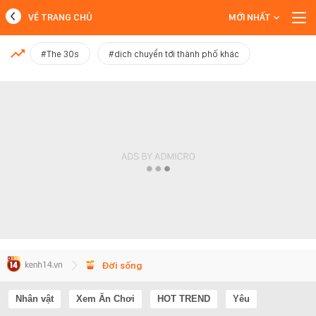
VỀ TRANG CHỦ
MỚI NHẤT
MỚI NHẤT
#The 30s
#dịch chuyển tới thành phố khác
Xem thêm
Đời sống
Nhân vật
Xem Ăn Chơi
HOT TREND
Yêu