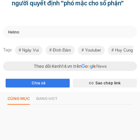
người quyết định "phó mặc cho số phận"
Helino
Tags
Ngày Vui
Đình Đám
Youtuber
Huy Cung
Theo dõi Kenh14.vn trên
Chia sẻ
Sao chép link
CÙNG MỤC
ĐANG HOT