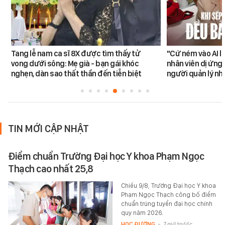
Tang lễ nam ca sĩ 8X được tìm thấy tử
"Cứ ném vào AI l
vong dưới sông: Mẹ già - bạn gái khóc
nhân viên dị ứng 
nghẹn, dàn sao thất thần đến tiễn biệt
người quản lý nh
TIN MỚI CẬP NHẬT
Điểm chuẩn Trường Đại học Y khoa Phạm Ngọc
Thạch cao nhất 25,8
Chiều 9/8, Trường Đại học Y khoa
Phạm Ngọc Thạch công bố điểm
chuẩn trúng tuyển đại học chính
quy năm 2026.
HỌC ĐƯỜNG
-
7 giờ trước