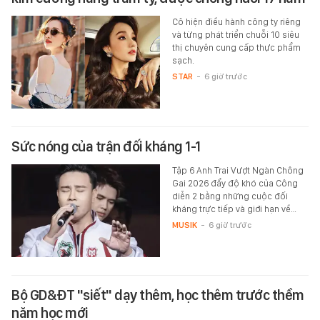
Cô hiện điều hành công ty riêng
và từng phát triển chuỗi 10 siêu
thị chuyên cung cấp thực phẩm
sạch.
STAR
-
6 giờ trước
Sức nóng của trận đối kháng 1-1
Tập 6 Anh Trai Vượt Ngàn Chông
Gai 2026 đẩy độ khó của Công
diễn 2 bằng những cuộc đối
kháng trực tiếp và giới hạn về…
MUSIK
-
6 giờ trước
Bộ GD&ĐT "siết" dạy thêm, học thêm trước thềm
năm học mới