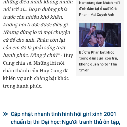
những điều mình không muốn
Nam cùng dàn khách mời
nói với ai... Đoạn đường phía
đình đám tại lễ cưới Cris
Phan - Mai Quỳnh Anh
trước còn nhiều khó khăn,
không nói trước được điều gì.
Nhưng đừng lo vì mọi chuyện
cứ để cho anh. Phần còn lại
của em đó là phải sống thật
Bố Cris Phan bật khóc
hạnh phúc. Đồng ý chứ?
" - Huy
trong đám cưới con trai,
Cung chia sẻ.
Những lời nói
không quên hô to “Thả
chân thành của Huy Cung đã
tim đi”
khiến vợ anh chàng bật khóc
trong hạnh phúc.
Cập nhật nhanh tình hình hội girl xinh 2001
chuẩn bị thi Đại học: Người tranh thủ ôn tập,