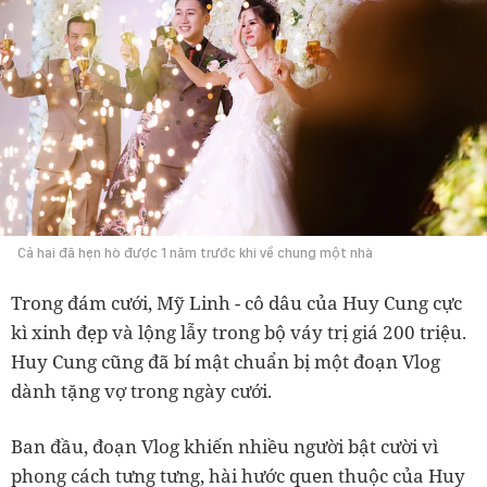
Cả hai đã hẹn hò được 1 năm trước khi về chung một nhà
Trong đám cưới, Mỹ Linh - cô dâu của Huy Cung cực
kì xinh đẹp và lộng lẫy trong bộ váy trị giá 200 triệu.
Huy Cung cũng đã bí mật chuẩn bị một đoạn Vlog
dành tặng vợ trong ngày cưới.
Ban đầu, đoạn Vlog khiến nhiều người bật cười vì
phong cách tưng tưng, hài hước quen thuộc của Huy