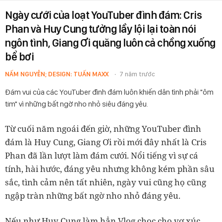
Ngày cưới của loạt YouTuber đình đám: Cris
Phan và Huy Cung tưởng lầy lội lại toàn nói
ngôn tình, Giang Ơi quăng luôn cả chồng xuống
bể bơi
NẤM NGUYỄN; DESIGN: TUẤN MAXX
7 năm trước
Đám vui của các YouTuber đình đám luôn khiến dân tình phải "ôm
tim" vì những bất ngờ nho nhỏ siêu đáng yêu.
Từ cuối năm ngoái đến giờ, những YouTuber đình
đám là Huy Cung, Giang Ơi rồi mới đây nhất là Cris
Phan đã lần lượt làm đám cưới. Nổi tiếng vì sự cá
tính, hài hước, đáng yêu nhưng không kém phần sâu
sắc, tình cảm nên tất nhiên, ngày vui cũng họ cũng
ngập tràn những bất ngờ nho nhỏ đáng yêu.
Nếu như Huy Cung làm hẳn Vlog chọc cho vợ xúc