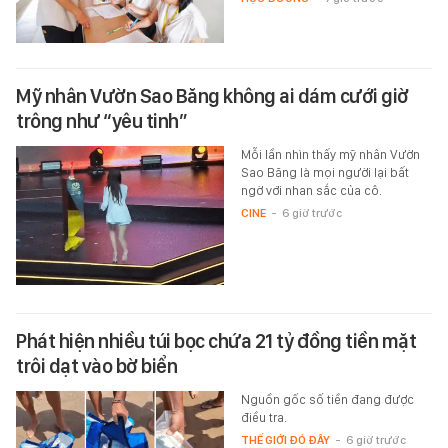
Mỹ nhân Vườn Sao Băng không ai dám cưới giờ
trông như “yêu tinh”
Mỗi lần nhìn thấy mỹ nhân Vườn
Sao Băng là mọi người lại bất
ngờ với nhan sắc của cô.
CINE
-
6 giờ trước
Phát hiện nhiều túi bọc chứa 21 tỷ đồng tiền mặt
trôi dạt vào bờ biển
Nguồn gốc số tiền đang được
điều tra.
THẾ GIỚI ĐÓ ĐÂY
-
6 giờ trước