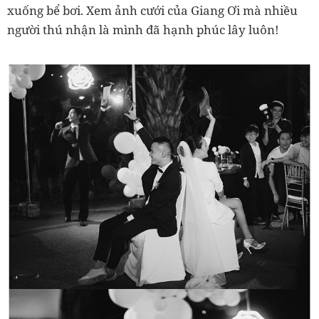
xuống bể bơi. Xem ảnh cưới của Giang Ơi mà nhiều
người thú nhận là mình đã hạnh phúc lây luôn!