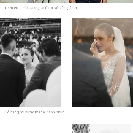
Đám cưới của Giang Ơi ở Hà Nội rất giản dị
Cô nàng rơi nước mắt vì hạnh phúc