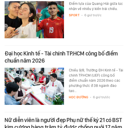
Điểm tựa của Quang Hải giữa lúc
nhận về nhiều ý kiến trái chiều.
SPORT
-
6 giờ trước
Đại học Kinh tế - Tài chính TP.HCM công bố điểm
chuẩn năm 2026
Chiều 9/8, Trường ĐH Kinh tế - Tài
chính TP.HCM (UEF) công bố
điểm chuẩn năm 2026 theo các
phương thức ở 38 ngành đào
tạo…
HỌC ĐƯỜNG
-
6 giờ trước
Nữ diễn viên là người đẹp Phụ nữ thế kỷ 21 có BST
kim cương hàng trăm tỷ, được chồng nuôi 17 năm