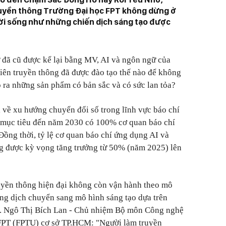
truyền thông Trường Đại học FPT không dừng ở
đời sống như những chiến dịch sáng tạo được
 đã cũ được kể lại bằng MV, AI và ngôn ngữ của
 viên truyền thông đã được đào tạo thế nào để không
o ra những sản phẩm có bản sắc và có sức lan tỏa?
 về xu hướng chuyển đổi số trong lĩnh vực báo chí
t mục tiêu đến năm 2030 có 100% cơ quan báo chí
Đồng thời, tỷ lệ cơ quan báo chí ứng dụng AI và
ng được kỳ vọng tăng trưởng từ 50% (năm 2025) lên
uyền thông hiện đại không còn vận hành theo mô
ang dịch chuyển sang mô hình sáng tạo dựa trên
S. Ngô Thị Bích Lan - Chủ nhiệm Bộ môn Công nghệ
FPT (FPTU) cơ sở TP.HCM: "Người làm truyền