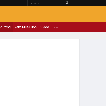
 đường
Xem Mua Luôn
Video