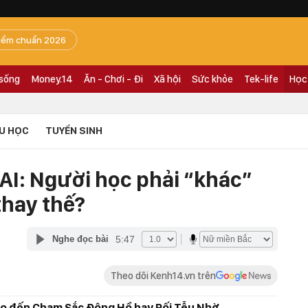
iểm chuẩn 2026
 sống
Money.14
Ăn - Chơi - Đi
Xã hội
Sức khỏe
Tek-life
Học
U HỌC
TUYỂN SINH
AI: Người học phải “khác”
thay thế?
5:47
Nghe đọc bài
Theo dõi Kenh14.vn trên
o đến Chạm Sắc Đông Hồ hay Rối Tễu Nhờ,