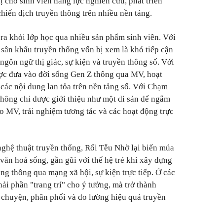
ị cho sinh viên năng lực nghiên cứu, phát triển
chiến dịch truyền thông trên nhiều nền tảng.
 ra khỏi lớp học qua nhiều sản phẩm sinh viên. Với
 sân khấu truyền thống vốn bị xem là khó tiếp cận
 ngôn ngữ thị giác, sự kiện và truyền thông số. Với
ợc đưa vào đời sống Gen Z thông qua MV, hoạt
 các nội dung lan tỏa trên nền tảng số. Với Chạm
hông chỉ được giới thiệu như một di sản để ngắm
ho MV, trải nghiệm tương tác và các hoạt động trực
nghệ thuật truyền thống, Rối Tễu Nhờ lại biến múa
 văn hoá sống, gần gũi với thế hệ trẻ khi xây dựng
ảng thông qua mạng xã hội, sự kiện trực tiếp. Ở các
ải phần "trang trí" cho ý tưởng, mà trở thành
 chuyện, phân phối và đo lường hiệu quả truyền