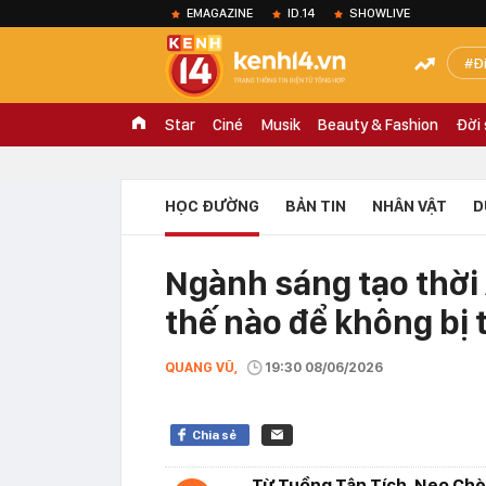
EMAGAZINE
ID.14
SHOWLIVE
Đ
Star
Ciné
Musik
Beauty & Fashion
Đời
HỌC ĐƯỜNG
BẢN TIN
NHÂN VẬT
D
Ngành sáng tạo thời 
thế nào để không bị 
QUANG VŨ,
19:30 08/06/2026
Chia sẻ
Từ Tuồng Tân Tích, Neo Chè