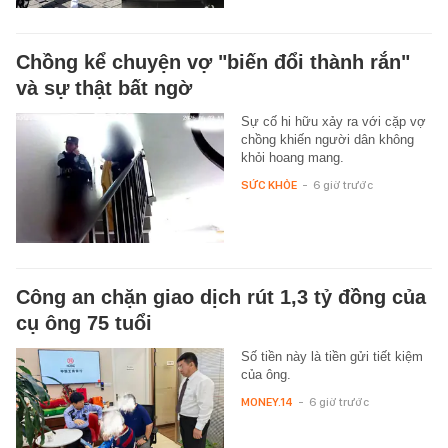
Chồng kể chuyện vợ "biến đổi thành rắn"
và sự thật bất ngờ
Sự cố hi hữu xảy ra với cặp vợ
chồng khiến người dân không
khỏi hoang mang.
SỨC KHỎE
-
6 giờ trước
Công an chặn giao dịch rút 1,3 tỷ đồng của
cụ ông 75 tuổi
Số tiền này là tiền gửi tiết kiệm
của ông.
MONEY.14
-
6 giờ trước