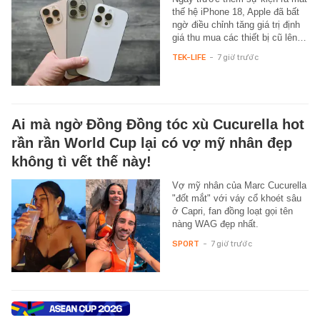
thế hệ iPhone 18, Apple đã bất
ngờ điều chỉnh tăng giá trị định
giá thu mua các thiết bị cũ lên…
TEK-LIFE
-
7 giờ trước
Ai mà ngờ Đồng Đồng tóc xù Cucurella hot
rần rần World Cup lại có vợ mỹ nhân đẹp
không tì vết thế này!
Vợ mỹ nhân của Marc Cucurella
"đốt mắt" với váy cổ khoét sâu
ở Capri, fan đồng loạt gọi tên
nàng WAG đẹp nhất.
SPORT
-
7 giờ trước