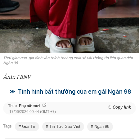
Thời gian qua, gia đình vẫn thỉnh thoảng chia sẻ vài thông tin liên quan đến
Ngân 98
Ảnh: FBNV
Tình hình bất thường của em gái Ngân 98
Theo
Phụ nữ mới
Copy link
17/06/2026 09:44 (GMT +7)
Tags
Giải Trí
Tin Tức Sao Việt
Ngân 98