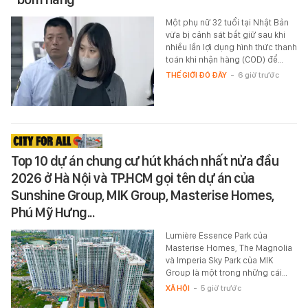
Một phụ nữ 32 tuổi tại Nhật Bản
vừa bị cảnh sát bắt giữ sau khi
nhiều lần lợi dụng hình thức thanh
toán khi nhận hàng (COD) để…
THẾ GIỚI ĐÓ ĐÂY
-
6 giờ trước
Top 10 dự án chung cư hút khách nhất nửa đầu
2026 ở Hà Nội và TP.HCM gọi tên dự án của
Sunshine Group, MIK Group, Masterise Homes,
Phú Mỹ Hưng...
Lumière Essence Park của
Masterise Homes, The Magnolia
và Imperia Sky Park của MIK
Group là một trong những cái…
XÃ HỘI
-
5 giờ trước