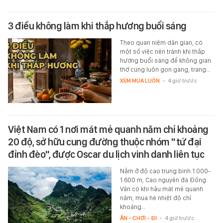
3 điều không làm khi thắp hương buổi sáng
Theo quan niệm dân gian, có
một số việc nên tránh khi thắp
hương buổi sáng để không gian
thờ cúng luôn gọn gàng, trang…
XEM MUA LUÔN
-
4 giờ trước
Việt Nam có 1 nơi mát mẻ quanh năm chỉ khoảng
20 độ, sở hữu cung đường thuộc nhóm "tứ đại
đỉnh đèo", được Oscar du lịch vinh danh liên tục
Nằm ở độ cao trung bình 1.000-
1.600 m, Cao nguyên đá Đồng
Văn có khí hậu mát mẻ quanh
năm, mùa hè nhiệt độ chỉ
khoảng…
ĂN - CHƠI - ĐI
-
4 giờ trước