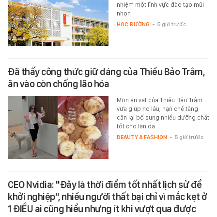
nhiệm một lĩnh vực đào tạo mũi
nhọn
HỌC ĐƯỜNG
-
5 giờ trước
Đã thấy công thức giữ dáng của Thiều Bảo Trâm,
ăn vào còn chống lão hóa
Món ăn vặt của Thiều Bảo Trâm
vừa giúp no lâu, hạn chế tăng
cân lại bổ sung nhiều dưỡng chất
tốt cho làn da.
BEAUTY & FASHION
-
5 giờ trước
CEO Nvidia: "Đây là thời điểm tốt nhất lịch sử để
khởi nghiệp", nhiều người thất bại chỉ vì mắc kẹt ở
1 ĐIỀU ai cũng hiểu nhưng ít khi vượt qua được