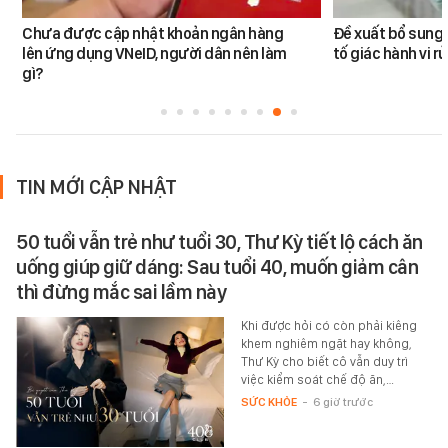
Chưa được cập nhật khoản ngân hàng
Đề xuất bổ sung 
lên ứng dụng VNeID, người dân nên làm
tố giác hành vi rử
gì?
TIN MỚI CẬP NHẬT
50 tuổi vẫn trẻ như tuổi 30, Thư Kỳ tiết lộ cách ăn
uống giúp giữ dáng: Sau tuổi 40, muốn giảm cân
thì đừng mắc sai lầm này
Khi được hỏi có còn phải kiêng
khem nghiêm ngặt hay không,
Thư Kỳ cho biết cô vẫn duy trì
việc kiểm soát chế độ ăn,…
SỨC KHỎE
-
6 giờ trước