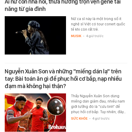
Ái nữ con nhà nòi, thừa hưởng trọn vẹn gene tài
năng từ gia đình
Nữ ca sĩ này là một trong số ít
nghệ sĩ Việt có tour conert quốc
tế khi còn rất trẻ.
MUSIK
-
4 giờ trước
Nguyễn Xuân Son và những "miếng dán lạ" trên
tay: Bài toán ăn gì để phục hồi cơ bắp, nạp nhiều
đạm mà không hại thận?
Thấy Nguyễn Xuân Son dùng
miếng dán giảm đau, nhiều nam
giới tưởng đó là "cứu tinh" để
phục hồi cơ bắp. Tuy nhiên, đây…
SỨC KHỎE
-
4 giờ trước