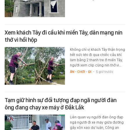
Xem khách Tây đi cầu khỉ miền Tây, dân mạng nín
thở vì hồi hộp
Không chỉ vị khách Tây thận trọng
hết sức khi đi qua chiếc cầu khỉ
làm bằng 2 thanh tre ở miền Tây,
người xem clip cũng nín thở vì…
ĂN - CHƠI - ĐI
-
5 giờ trước
Tạm giữ hình sự đối tượng đạp ngã người đàn
ông đang chạy xe máy ở Đắk Lắk
Liên quan vụ người đàn ông đạp
ngã người đi xe máy giữa đường
gây xôn xao dư luận, Công an