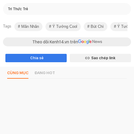
Trí Thức Trẻ
Tags
Mãn Nhãn
Ý Tưởng Cool
Bút Chì
Ý Tưởng 
Theo dõi Kenh14.vn trên
Chia sẻ
Sao chép link
CÙNG MỤC
ĐANG HOT