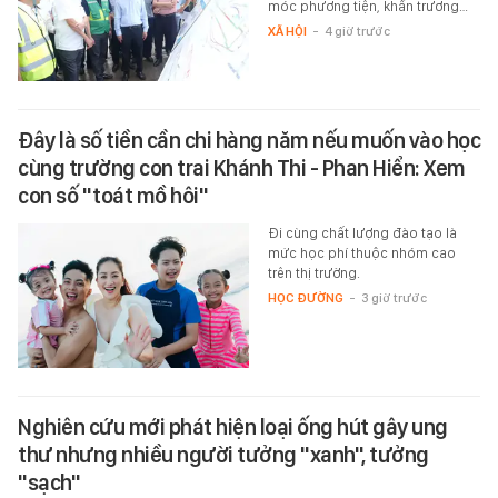
móc phương tiện, khẩn trương…
XÃ HỘI
-
4 giờ trước
Đây là số tiền cần chi hàng năm nếu muốn vào học
cùng trường con trai Khánh Thi - Phan Hiển: Xem
con số "toát mồ hôi"
Đi cùng chất lượng đào tạo là
mức học phí thuộc nhóm cao
trên thị trường.
HỌC ĐƯỜNG
-
3 giờ trước
Nghiên cứu mới phát hiện loại ống hút gây ung
thư nhưng nhiều người tưởng "xanh", tưởng
"sạch"