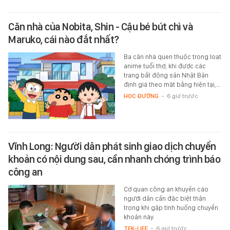
Căn nhà của Nobita, Shin - Cậu bé bút chì và
Maruko, cái nào đắt nhất?
Ba căn nhà quen thuộc trong loạt
anime tuổi thơ, khi được các
trang bất động sản Nhật Bản
định giá theo mặt bằng hiện tại,…
HỌC ĐƯỜNG
-
6 giờ trước
Vĩnh Long: Người dân phát sinh giao dịch chuyển
khoản có nội dung sau, cần nhanh chóng trình báo
công an
Cơ quan công an khuyến cáo
người dân cần đặc biệt thận
trọng khi gặp tình huống chuyển
khoản này.
TEK-LIFE
-
6 giờ trước