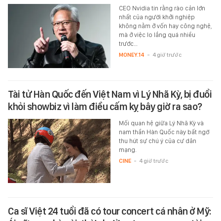
CEO Nvidia tin rằng rào cản lớn
nhất của người khởi nghiệp
không nằm ở vốn hay công nghệ,
mà ở việc lo lắng quá nhiều
trước…
MONEY.14
-
4 giờ trước
Tài tử Hàn Quốc đến Việt Nam vì Lý Nhã Kỳ, bị đuổi
khỏi showbiz vì làm điều cấm kỵ bây giờ ra sao?
Mối quan hệ giữa Lý Nhã Kỳ và
nam thần Hàn Quốc này bất ngờ
thu hút sự chú ý của cư dân
mạng.
CINE
-
4 giờ trước
Ca sĩ Việt 24 tuổi đã có tour concert cá nhân ở Mỹ: