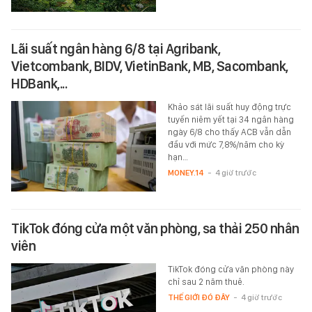
Lãi suất ngân hàng 6/8 tại Agribank,
Vietcombank, BIDV, VietinBank, MB, Sacombank,
HDBank,...
Khảo sát lãi suất huy động trực
tuyến niêm yết tại 34 ngân hàng
ngày 6/8 cho thấy ACB vẫn dẫn
đầu với mức 7,8%/năm cho kỳ
hạn…
MONEY.14
-
4 giờ trước
TikTok đóng cửa một văn phòng, sa thải 250 nhân
viên
TikTok đóng cửa văn phòng này
chỉ sau 2 năm thuê.
THẾ GIỚI ĐÓ ĐÂY
-
4 giờ trước