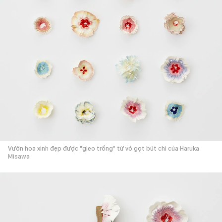
Vườn hoa xinh đẹp được "gieo trồng" từ vỏ gọt bút chì của Haruka
Misawa