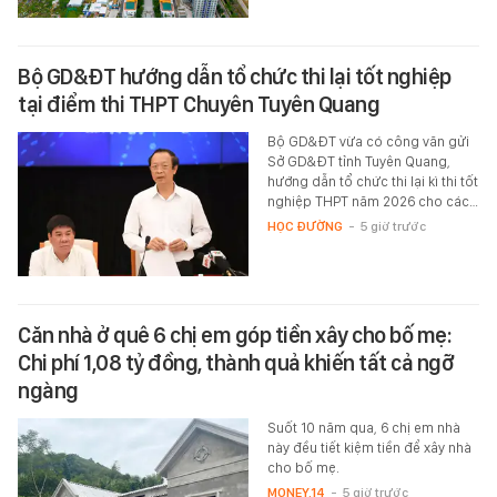
Bộ GD&ĐT hướng dẫn tổ chức thi lại tốt nghiệp
tại điểm thi THPT Chuyên Tuyên Quang
Bộ GD&ĐT vừa có công văn gửi
Sở GD&ĐT tỉnh Tuyên Quang,
hướng dẫn tổ chức thi lại kì thi tốt
nghiệp THPT năm 2026 cho các…
HỌC ĐƯỜNG
-
5 giờ trước
Căn nhà ở quê 6 chị em góp tiền xây cho bố mẹ:
Chi phí 1,08 tỷ đồng, thành quả khiến tất cả ngỡ
ngàng
Suốt 10 năm qua, 6 chị em nhà
này đều tiết kiệm tiền để xây nhà
cho bố mẹ.
MONEY.14
-
5 giờ trước