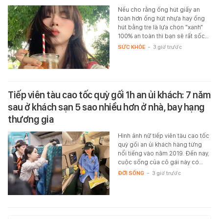
Nếu cho rằng ống hút giấy an
toàn hơn ống hút nhựa hay ống
hút bằng tre là lựa chọn "xanh"
100% an toàn thì bạn sẽ rất sốc…
SỨC KHỎE
-
3 giờ trước
Tiếp viên tàu cao tốc quỳ gối 1h an ủi khách: 7 năm
sau ở khách sạn 5 sao nhiều hơn ở nhà, bay hạng
thương gia
Hình ảnh nữ tiếp viên tàu cao tốc
quỳ gối an ủi khách hàng từng
nổi tiếng vào năm 2019. Đến nay,
cuộc sống của cô gái này có…
ĐỜI SỐNG
-
3 giờ trước