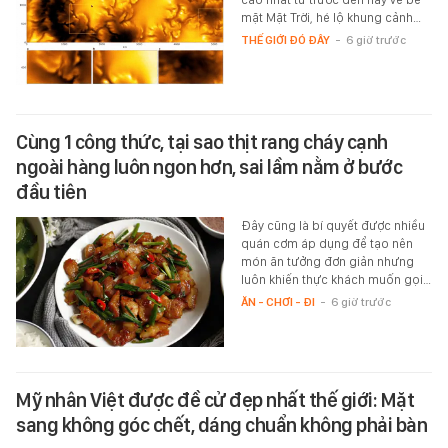
mặt Mặt Trời, hé lộ khung cảnh…
THẾ GIỚI ĐÓ ĐÂY
-
6 giờ trước
Cùng 1 công thức, tại sao thịt rang cháy cạnh
ngoài hàng luôn ngon hơn, sai lầm nằm ở bước
đầu tiên
Đây cũng là bí quyết được nhiều
quán cơm áp dụng để tạo nên
món ăn tưởng đơn giản nhưng
luôn khiến thực khách muốn gọi…
ĂN - CHƠI - ĐI
-
6 giờ trước
Mỹ nhân Việt được đề cử đẹp nhất thế giới: Mặt
sang không góc chết, dáng chuẩn không phải bàn