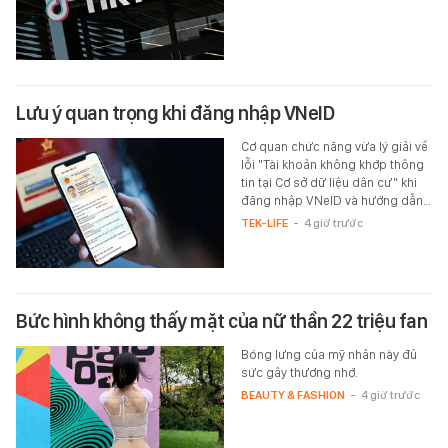
Lưu ý quan trọng khi đăng nhập VNeID
Cơ quan chức năng vừa lý giải về
lỗi "Tài khoản không khớp thông
tin tại Cơ sở dữ liệu dân cư" khi
đăng nhập VNeID và hướng dẫn…
TEK-LIFE
-
4 giờ trước
Bức hình không thấy mặt của nữ thần 22 triệu fan
Bóng lưng của mỹ nhân này đủ
sức gây thương nhớ.
BEAUTY & FASHION
-
4 giờ trước