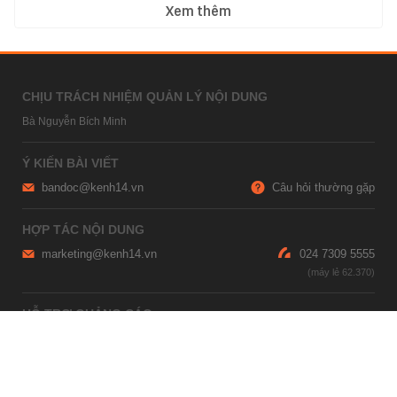
Xem thêm
CHỊU TRÁCH NHIỆM QUẢN LÝ NỘI DUNG
Bà Nguyễn Bích Minh
Ý KIẾN BÀI VIẾT
bandoc@kenh14.vn
Câu hỏi thường gặp
HỢP TÁC NỘI DUNG
marketing@kenh14.vn
024 7309 5555
HỖ TRỢ QUẢNG CÁO
giaitrixahoi@admicro.vn
02473007108