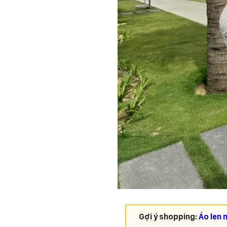
Gợi ý shopping:
Áo len