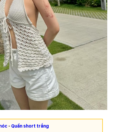
 móc
-
Quần short trắng