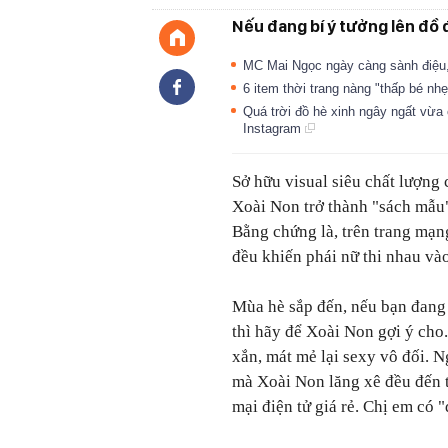
Nếu đang bí ý tưởng lên đồ đ
MC Mai Ngọc ngày càng sành điệu, 
6 item thời trang nàng "thấp bé nh
Quá trời đồ hè xinh ngây ngất vừa
Instagram
Sở hữu visual siêu chất lượng
Xoài Non trở thành "sách mẫu
Bằng chứng là, trên trang mạn
đều khiến phái nữ thi nhau vào
Mùa hè sắp đến, nếu bạn đang 
thì hãy để Xoài Non gợi ý cho
xắn, mát mẻ lại sexy vô đối. N
mà Xoài Non lăng xê đều đến t
mại điện tử giá rẻ. Chị em có 