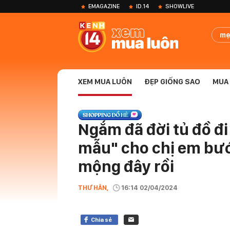
EMAGAZINE
ID.14
SHOWLIVE
mẹ
XEM MUA LUÔN
ĐẸP GIỐNG SAO
MUA 
Ngắm đã đời tủ đồ đi
mẫu" cho chị em bư
mộng đây rồi
THƯ HÂN,
16:14 02/04/2024
Chia sẻ