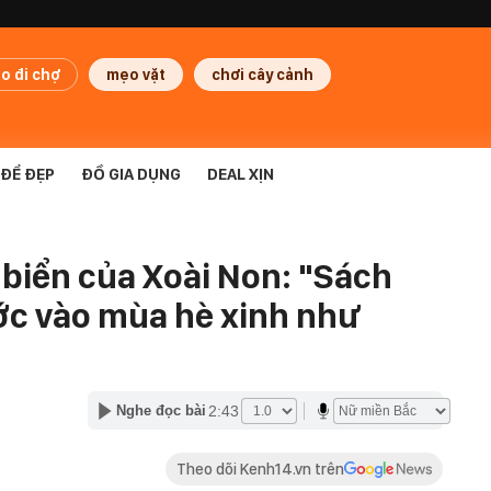
o đi chợ
mẹo vặt
chơi cây cảnh
ĐỂ ĐẸP
ĐỒ GIA DỤNG
DEAL XỊN
 biển của Xoài Non: "Sách
ớc vào mùa hè xinh như
2:43
Nghe đọc bài
Theo dõi Kenh14.vn trên