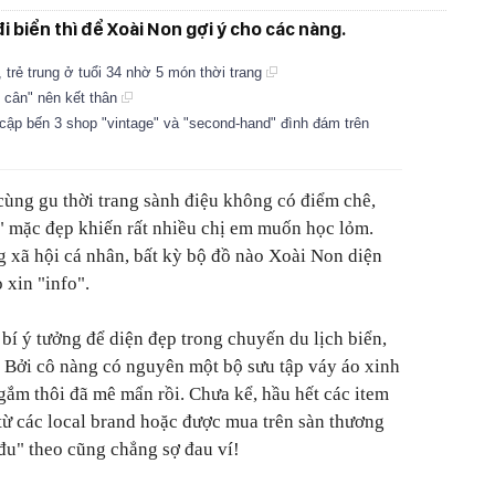
i biển thì để Xoài Non gợi ý cho các nàng.
trẻ trung ở tuổi 34 nhờ 5 món thời trang
ẹ cân" nên kết thân
 cập bến 3 shop "vintage" và "second-hand" đình đám trên
 cùng gu thời trang sành điệu không có điểm chê,
" mặc đẹp khiến rất nhiều chị em muốn học lỏm.
g xã hội cá nhân, bất kỳ bộ đồ nào Xoài Non diện
 xin "info".
bí ý tưởng để diện đẹp trong chuyến du lịch biển,
. Bởi cô nàng có nguyên một bộ sưu tập váy áo xinh
gắm thôi đã mê mẩn rồi. Chưa kể, hầu hết các item
ừ các local brand hoặc được mua trên sàn thương
"đu" theo cũng chẳng sợ đau ví!