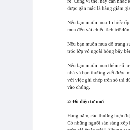
rẻ. Cũng vì thế, hãy cân nhắc 
được gắn mác là hàng giảm giá
Nếu bạn muốn mua 1 chiếc ốp đ
mua đến vài chiếc tích trữ dùn
Nếu bạn muốn mua đồ trang sứ
tróc lớp vỏ ngoài bóng bẩy bê
Nếu bạn muốn mua thêm sổ tay
nhà và bạn thường viết được m
với việc ghi chép trên sổ thì d
vào chúng.
2/ Đồ điện tử mới
Hàng năm, các thương hiệu điệ
Có những người sẵn sàng xếp 