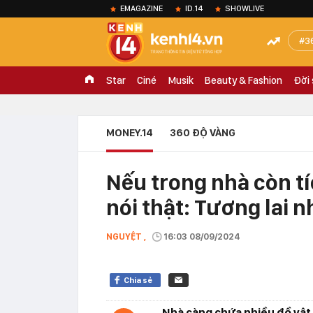
EMAGAZINE
ID.14
SHOWLIVE
3
Star
Ciné
Musik
Beauty & Fashion
Đời
MONEY.14
360 ĐỘ VÀNG
Nếu trong nhà còn tí
nói thật: Tương lai 
NGUYỆT ,
16:03 08/09/2024
Chia sẻ
Nhà càng chứa nhiều đồ vật