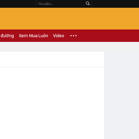
 đường
Xem Mua Luôn
Video