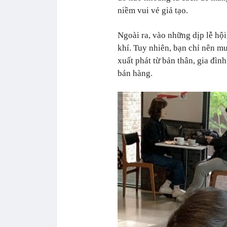
niềm vui vẻ giả tạo.
Ngoài ra, vào những dịp lễ hộ
khí. Tuy nhiên, bạn chỉ nên m
xuất phát từ bản thân, gia đìn
bán hàng.