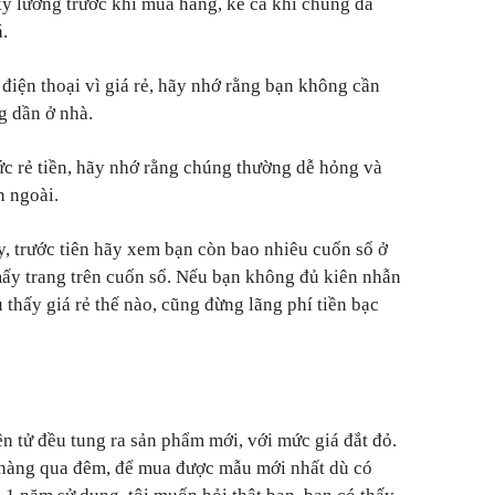
kỹ lưỡng trước khi mua hàng, kể cả khi chúng đã
.
iện thoại vì giá rẻ, hãy nhớ rằng bạn không cần
g dần ở nhà.
c rẻ tiền, hãy nhớ rằng chúng thường dễ hỏng và
n ngoài.
, trước tiên hãy xem bạn còn bao nhiêu cuốn sổ ở
ấy trang trên cuốn sổ. Nếu bạn không đủ kiên nhẫn
ù thấy giá rẻ thế nào, cũng đừng lãng phí tiền bạc
n tử đều tung ra sản phẩm mới, với mức giá đắt đỏ.
hàng qua đêm, để mua được mẫu mới nhất dù có