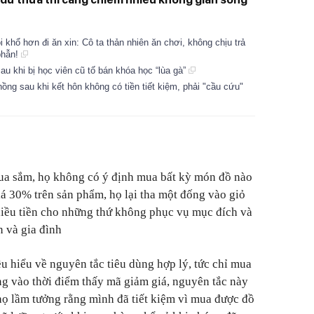
 khổ hơn đi ăn xin: Cô ta thản nhiên ăn chơi, không chịu trả
phẫn!
au khi bị học viên cũ tố bán khóa học “lùa gà”
hồng sau khi kết hôn không có tiền tiết kiệm, phải "cầu cứu"
mua sắm, họ không có ý định mua bất kỳ món đồ nào
á 30% trên sản phẩm, họ lại tha một đống vào giỏ
nhiều tiền cho những thứ không phục vụ mục đích và
n và gia đình
u hiểu về nguyên tắc tiêu dùng hợp lý, tức chỉ mua
g vào thời điểm thấy mã giảm giá, nguyên tắc này
 họ lầm tưởng rằng mình đã tiết kiệm vì mua được đồ