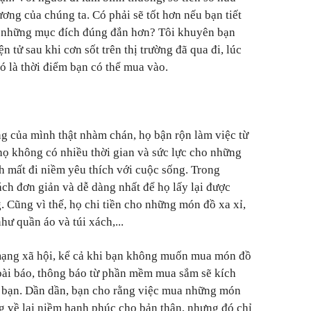
ơng của chúng ta. Có phải sẽ tốt hơn nếu bạn tiết
 những mục đích đúng đắn hơn? Tôi khuyên bạn
 tử sau khi cơn sốt trên thị trường đã qua đi, lúc
đó là thời điểm bạn có thể mua vào.
g của mình thật nhàm chán, họ bận rộn làm việc từ
họ không có nhiều thời gian và sức lực cho những
h mất đi niềm yêu thích với cuộc sống. Trong
ách đơn giản và dễ dàng nhất để họ lấy lại được
 Cũng vì thế, họ chi tiền cho những món đồ xa xỉ,
hư quần áo và túi xách,...
mạng xã hội, kể cả khi bạn không muốn mua món đồ
 bài báo, thông báo từ phần mềm mua sắm sẽ kích
 bạn. Dần dần, bạn cho rằng việc mua những món
 về lại niềm hạnh phúc cho bản thân, nhưng đó chỉ