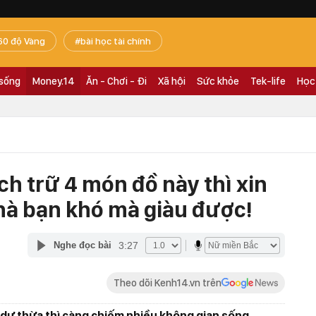
60 độ Vàng
bài học tài chính
 sống
Money.14
Ăn - Chơi - Đi
Xã hội
Sức khỏe
Tek-life
Học
ch trữ 4 món đồ này thì xin
nhà bạn khó mà giàu được!
3:27
Nghe đọc bài
Theo dõi Kenh14.vn trên
 dư thừa thì càng chiếm nhiều không gian sống