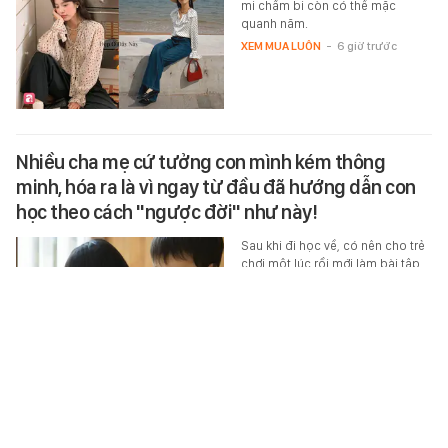
mi chấm bi còn có thể mặc
quanh năm.
XEM MUA LUÔN
-
6 giờ trước
Nhiều cha mẹ cứ tưởng con mình kém thông
minh, hóa ra là vì ngay từ đầu đã hướng dẫn con
học theo cách "ngược đời" như này!
Sau khi đi học về, có nên cho trẻ
chơi một lúc rồi mới làm bài tập
hay không? Gia đình bạn đang
làm theo cách nào?
HỌC ĐƯỜNG
-
6 giờ trước
Vẻ đẹp lãng tử của Phó chủ tịch Hội Điện ảnh Việt
Nam khiến nữ đại gia yêu suốt 20 năm