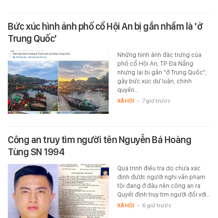
Bức xúc hình ảnh phố cổ Hội An bị gắn nhầm là 'ở
Trung Quốc'
Những hình ảnh đặc trưng của
phố cổ Hội An, TP Đà Nẵng
nhưng lại bị gắn "ở Trung Quốc",
gây bức xúc dư luận, chính
quyền…
XÃ HỘI
-
7 giờ trước
Công an truy tìm người tên Nguyễn Bá Hoàng
Tùng SN 1994
Quá trình điều tra do chưa xác
định được người nghi vấn phạm
tội đang ở đâu nên công an ra
Quyết định truy tìm người đối với…
XÃ HỘI
-
6 giờ trước