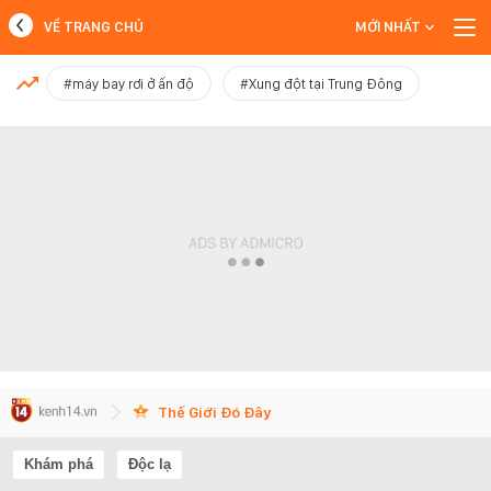
VỀ TRANG CHỦ
MỚI NHẤT
MỚI NHẤT
#máy bay rơi ở ấn độ
#Xung đột tại Trung Đông
Xem thêm
Thế Giới Đó Đây
Khám phá
Độc lạ