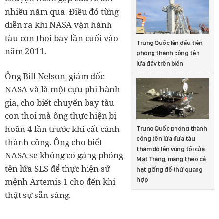
nhiều năm qua. Điều đó từng
diễn ra khi NASA vận hành
tàu con thoi bay lần cuối vào
Trung Quốc lần đầu tiên
năm 2011.
phóng thành công tên
lửa đẩy trên biển
Ông Bill Nelson, giám đốc
NASA và là một cựu phi hành
gia, cho biết chuyến bay tàu
con thoi mà ông thực hiện bị
hoãn 4 lần trước khi cất cánh
Trung Quốc phóng thành
công tên lửa đưa tàu
thành công. Ông cho biết
thăm dò lên vùng tối của
NASA sẽ không cố gắng phóng
Mặt Trăng, mang theo cả
tên lửa SLS để thực hiện sứ
hạt giống để thử quang
hợp
mệnh Artemis 1 cho đến khi
thật sự sẵn sàng.