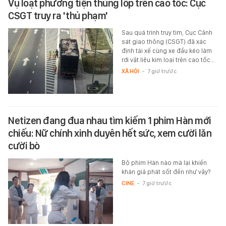
Vụ loạt phương tiện thủng lốp trên cao tốc: Cục
CSGT truy ra 'thủ phạm'
Sau quá trình truy tìm, Cục Cảnh
sát giao thông (CSGT) đã xác
định tài xế cùng xe đầu kéo làm
rơi vật liệu kim loại trên cao tốc…
XÃ HỘI
-
7 giờ trước
Netizen đang đua nhau tìm kiếm 1 phim Hàn mới
chiếu: Nữ chính xinh duyên hết sức, xem cười lăn
cười bò
Bộ phim Hàn nào mà lại khiến
khán giả phát sốt đến như vậy?
CINE
-
7 giờ trước