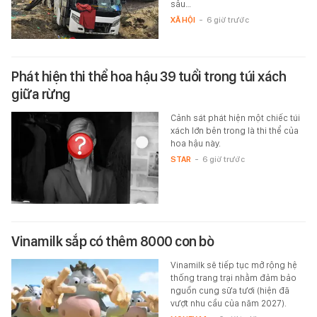
sâu…
XÃ HỘI
-
6 giờ trước
Phát hiện thi thể hoa hậu 39 tuổi trong túi xách
giữa rừng
Cảnh sát phát hiện một chiếc túi
xách lớn bên trong là thi thể của
hoa hậu này.
STAR
-
6 giờ trước
Vinamilk sắp có thêm 8000 con bò
Vinamilk sẽ tiếp tục mở rộng hệ
thống trang trại nhằm đảm bảo
nguồn cung sữa tươi (hiện đã
vượt nhu cầu của năm 2027).