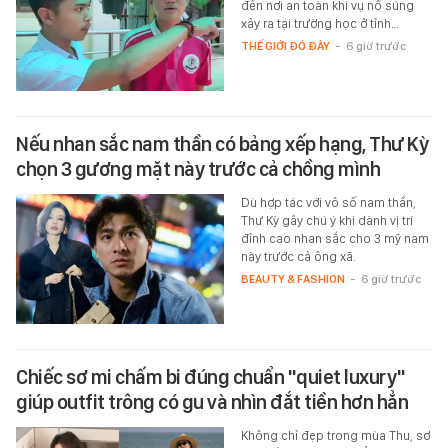
đến nơi an toàn khi vụ nổ súng
xảy ra tại trường học ở tỉnh…
THẾ GIỚI ĐÓ ĐÂY
-
6 giờ trước
Nếu nhan sắc nam thần có bảng xếp hạng, Thư Kỳ
chọn 3 gương mặt này trước cả chồng mình
Dù hợp tác với vô số nam thần,
Thư Kỳ gây chú ý khi dành vị trí
đỉnh cao nhan sắc cho 3 mỹ nam
này trước cả ông xã.
BEAUTY & FASHION
-
6 giờ trước
Chiếc sơ mi chấm bi đúng chuẩn "quiet luxury"
giúp outfit trông có gu và nhìn đắt tiền hơn hẳn
Không chỉ đẹp trong mùa Thu, sơ