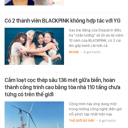
Có 2 thành viên BLACKPINK không hợp tác với YG
Sau bài đăng của Dispatch điều
tra "chân tướng" về ồn ào kỷ niệm
10 năm của BLACKPINK, có 2 cái
tên gây tranh cãi hơn cả.
MUSIK
-
6 giờ trước
Cắm loạt cọc thép sâu 136 mét giữa biển, hoàn
thành công trình cao bằng tòa nhà 110 tầng chưa
từng có trên thế giới
Công trình này ứng dụng một
trong những công nghệ điện gió
nổi phức tạp nhất hiện nay.
THẾ GIỚI ĐÓ ĐÂY
-
6 giờ trước