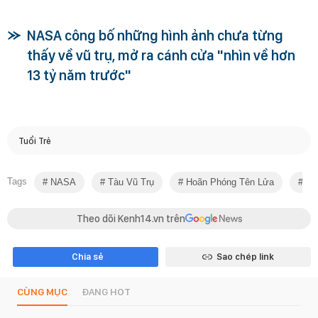
NASA công bố những hình ảnh chưa từng
thấy về vũ trụ, mở ra cánh cửa "nhìn về hơn
13 tỷ năm trước"
Tuổi Trẻ
Tags
NASA
Tàu Vũ Trụ
Hoãn Phóng Tên Lửa
Sứ
Theo dõi Kenh14.vn trên
Chia sẻ
Sao chép link
CÙNG MỤC
ĐANG HOT