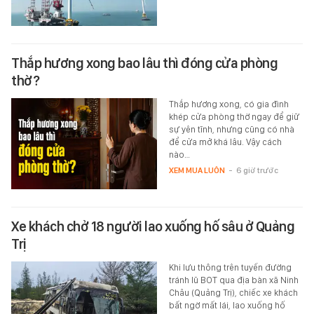
Thắp hương xong bao lâu thì đóng cửa phòng
thờ?
Thắp hương xong, có gia đình
khép cửa phòng thờ ngay để giữ
sự yên tĩnh, nhưng cũng có nhà
để cửa mở khá lâu. Vậy cách
nào…
XEM MUA LUÔN
-
6 giờ trước
Xe khách chở 18 người lao xuống hố sâu ở Quảng
Trị
Khi lưu thông trên tuyến đường
tránh lũ BOT qua địa bàn xã Ninh
Châu (Quảng Trị), chiếc xe khách
bất ngờ mất lái, lao xuống hố