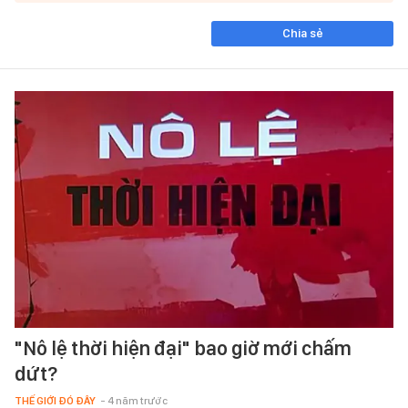
Chia sẻ
"Nô lệ thời hiện đại" bao giờ mới chấm
dứt?
THẾ GIỚI ĐÓ ĐÂY
- 4 năm trước