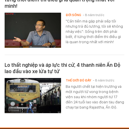
mình!
ĐỜI SỐNG
- 8 năm trước
"Cần tiền mà gặp phải sếp tồi
nhưng trả đủ lương, tôi sẽ không
nhảy việc": Sống trên đời phải
biết, ở từng thời điểm thì điều gì
là quan trọng nhất với mình!
Lo thất nghiệp và áp lực thi cử, 4 thanh niên Ấn Độ
lao đầu vào xe lửa tự tử
THẾ GIỚI ĐÓ ĐÂY
- 8 năm trước
Ba người chết tại hiện trường và
một người tử vong trong bệnh
viện sau khi nhóm người từ 17
đến 24 tuổi lao vào đoàn tàu đang
chạy tại bang Rajastha, Ấn Độ.