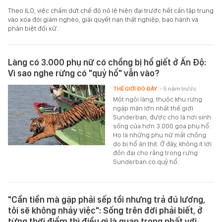
Theo ILO, việc chấm dứt chế độ nô lệ hiện đại trước hết cần tập trung
vào xóa đói giảm nghèo, giải quyết nạn thất nghiệp, bạo hành và
phân biệt đối xử.
Làng có 3.000 phụ nữ có chồng bị hổ giết ở Ấn Độ:
Vì sao nghe rừng có "quỷ hổ" vẫn vào?
THẾ GIỚI ĐÓ ĐÂY
- 5 năm trước
Một ngôi làng, thuộc khu rừng
ngập mặn lớn nhất thế giới
Sunderban, được cho là nơi sinh
sống của hơn 3.000 góa phụ hổ.
Họ là những phụ nữ mất chồng
do bị hổ ăn thịt. Ở đây, không ít lời
đồn đại cho rằng trong rừng
Sunderban có quỷ hổ.
"Cần tiền mà gặp phải sếp tồi nhưng trả đủ lương,
tôi sẽ không nhảy việc": Sống trên đời phải biết, ở
từng thời điểm thì điều gì là quan trọng nhất với