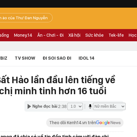
n ào của Thư Đan Nguyễn
 sống
Money.14
Ăn - Chơi - Đi
Xã hội
Sức khỏe
Tek-life
Học
BIZ
TV SHOW
ĐI SOI SAO ĐI
IDOL 14
ất Hảo lần đầu lên tiếng về
chị minh tinh hơn 16 tuổi
2:38
Nghe đọc bài
Theo dõi Kenh14.vn trên
anon đã chia sẻ về tin đồn tình cảm với đàn chị