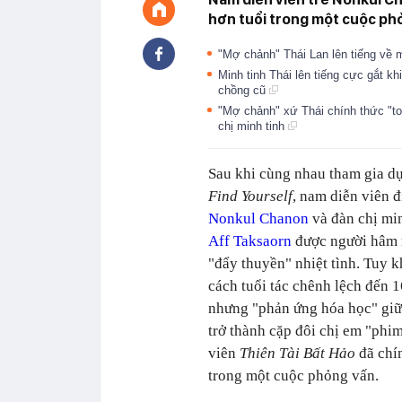
hơn tuổi trong một cuộc ph
"Mợ chảnh" Thái Lan lên tiếng về m
Minh tinh Thái lên tiếng cực gắt k
chồng cũ
"Mợ chảnh" xứ Thái chính thức "to
chị minh tinh
Sau khi cùng nhau tham gia d
Find Yourself
, nam diễn viên đ
Nonkul Chanon
và đàn chị mi
Aff Taksaorn
được người hâm
"đẩy thuyền" nhiệt tình. Tuy 
cách tuổi tác chênh lệch đến 1
nhưng "phản ứng hóa học" giữa
trở thành cặp đôi chị em "phim
viên
Thiên Tài Bất Hảo
đã chín
trong một cuộc phỏng vấn.