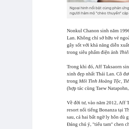
Ngoại hình nổi bật cùng phản ứng 
người hâm mộ "chèo thuyền" cặp đ
Nonkul Chanon sinh năm 1996, 
Lan. Không chỉ sở hữu vẻ ngoà
gây sốt với khả năng diễn xuấ
trong siêu phẩm điện ảnh
Thiê
Trong khi đó, Aff Taksaorn si
xinh đẹp nhất Thái Lan. Cô đ
trong
Mối Tình Hoàng Tộc, Ti
(hợp tác cùng Taew Natapohn,
Về đời tư, vào năm 2012, Aff 
resort nổi tiếng Bonanza tại 
sau, cả hai bất ngờ ly hôn dù 
Đáng chú ý, "tiểu tam" chen c