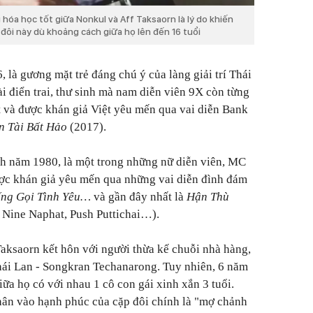
hóa học tốt giữa Nonkul và Aff Taksaorn là lý do khiến
ôi này dù khoảng cách giữa họ lên đến 16 tuổi
là gương mặt trẻ đáng chú ý của làng giải trí Thái
i điển trai, thư sinh mà nam diễn viên 9X còn từng
t và được khán giả Việt yêu mến qua vai diễn Bank
n Tài Bất Hảo
(2017).
nh năm 1980, là một trong những nữ diễn viên, MC
ược khán giả yêu mến qua những vai diễn đình đám
ếng Gọi Tình Yêu…
và gần đây nhất là
Hận Thù
 Nine Naphat, Push Puttichai…).
Taksaorn kết hôn với người thừa kế chuỗi nhà hàng,
Thái Lan - Songkran Techanarong. Tuy nhiên, 6 năm
giữa họ có với nhau 1 cô con gái xinh xắn 3 tuổi.
hân vào hạnh phúc của cặp đôi chính là "mợ chảnh