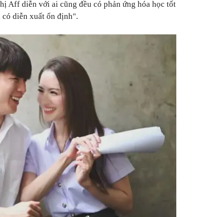
hị Aff diễn với ai cũng đều có phản ứng hóa học tốt
à có diễn xuất ổn định".