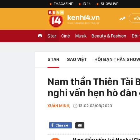
EMAGAZINE
ID.14
SHOWLIVE
Ồ
Star
Ciné
Musik
Beauty & Fashion
Đời
STAR
SAO VIỆT
HỘI BẠN THÂN SHOW
Nam thần Thiên Tài B
nghi vấn hẹn hò đàn 
XUÂN MINH,
13:02 03/08/2023
Chia sẻ
Nam diễn viên trẻ Nonkul Ch