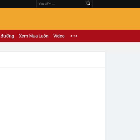
 đường
Xem Mua Luôn
Video