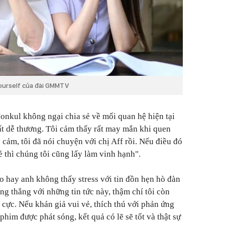
Yourself của đài GMMTV
nkul không ngại chia sẻ về mối quan hệ hiện tại
rất dễ thương. Tôi cảm thấy rất may mắn khi quen
h cảm, tôi đã nói chuyện với chị Aff rồi. Nếu điều đó
 thì chúng tôi cũng lấy làm vinh hạnh".
o hay anh không thấy stress với tin đồn hẹn hò đàn
ng thẳng với những tin tức này, thậm chí tôi còn
 cực. Nếu khán giả vui vẻ, thích thú với phản ứng
phim được phát sóng, kết quả có lẽ sẽ tốt và thật sự