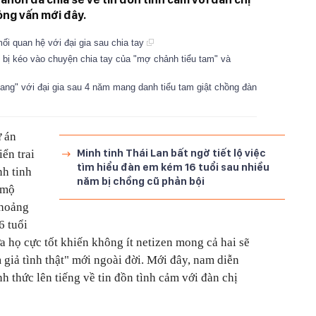
ỏng vấn mới đây.
ối quan hệ với đại gia sau chia tay
hi bị kéo vào chuyện chia tay của "mợ chảnh tiểu tam" và
ang" với đại gia sau 4 năm mang danh tiểu tam giật chồng đàn
ự án
Minh tinh Thái Lan bất ngờ tiết lộ việc
iển trai
tìm hiểu đàn em kém 16 tuổi sau nhiều
nh tinh
năm bị chồng cũ phản bội
 mộ
khoảng
6 tuổi
 họ cực tốt khiến không ít netizen mong cả hai sẽ
 giả tình thật" mới ngoài đời. Mới đây, nam diễn
h thức lên tiếng về tin đồn tình cảm với đàn chị