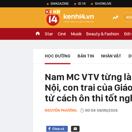
EMAGAZINE
ID.14
SHOWLIVE
Đ
Star
Ciné
Musik
Beauty & Fashion
Đời
HỌC ĐƯỜNG
BẢN TIN
NHÂN VẬT
D
Nam MC VTV từng là 
Nội, con trai của Giá
tử cách ôn thi tốt n
NGUYỄN PHƯỢNG,
00:04 09/05/2026
Chia sẻ