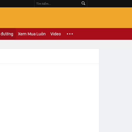
 đường
Xem Mua Luôn
Video