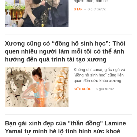
người thân, bạn bè.
STAR
-
6 giờ trước
Xương cũng có “đồng hồ sinh học”: Thói
quen nhiều người làm mỗi tối có thể ảnh
hưởng đến quá trình tái tạo xương
Không chỉ canxi, giấc ngủ và
“đồng hồ sinh học” cũng liên
quan đến sức khỏe xương.
SỨC KHỎE
-
6 giờ trước
Bạn gái xinh đẹp của "thần đồng" Lamine
Yamal tự mình hé lộ tình hình sức khoẻ