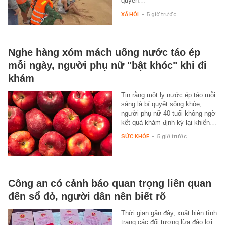
quyền…
XÃ HỘI
-
5 giờ trước
Nghe hàng xóm mách uống nước táo ép
mỗi ngày, người phụ nữ "bật khóc" khi đi
khám
Tin rằng một ly nước ép táo mỗi
sáng là bí quyết sống khỏe,
người phụ nữ 40 tuổi không ngờ
kết quả khám định kỳ lại khiến…
SỨC KHỎE
-
5 giờ trước
Công an có cảnh báo quan trọng liên quan
đến sổ đỏ, người dân nên biết rõ
Thời gian gần đây, xuất hiện tình
trạng các đối tượng lừa đảo lợi