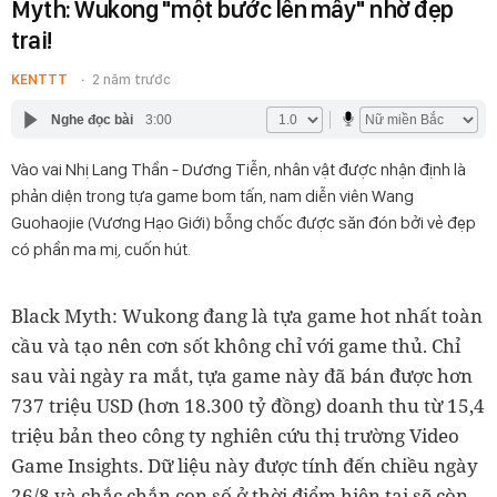
Myth: Wukong "một bước lên mây" nhờ đẹp
trai!
KENTTT
2 năm trước
Nghe đọc bài
3:00
Vào vai Nhị Lang Thần - Dương Tiễn, nhân vật được nhận định là
phản diện trong tựa game bom tấn, nam diễn viên Wang
Guohaojie (Vương Hạo Giới) bỗng chốc được săn đón bởi vẻ đẹp
có phần ma mị, cuốn hút.
Black Myth: Wukong đang là tựa game hot nhất toàn
cầu và tạo nên cơn sốt không chỉ với game thủ. Chỉ
sau vài ngày ra mắt, tựa game này đã bán được hơn
737 triệu USD (hơn 18.300 tỷ đồng) doanh thu từ 15,4
triệu bản theo công ty nghiên cứu thị trường Video
Game Insights. Dữ liệu này được tính đến chiều ngày
26/8 và chắc chắn con số ở thời điểm hiện tại sẽ còn