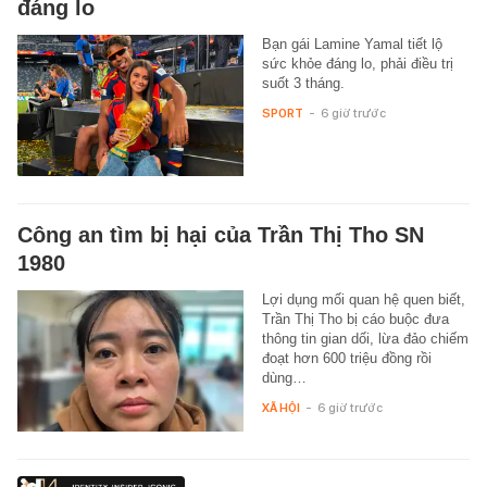
đáng lo
Bạn gái Lamine Yamal tiết lộ
sức khỏe đáng lo, phải điều trị
suốt 3 tháng.
SPORT
-
6 giờ trước
Công an tìm bị hại của Trần Thị Tho SN
1980
Lợi dụng mối quan hệ quen biết,
Trần Thị Tho bị cáo buộc đưa
thông tin gian dối, lừa đảo chiếm
đoạt hơn 600 triệu đồng rồi
dùng…
XÃ HỘI
-
6 giờ trước