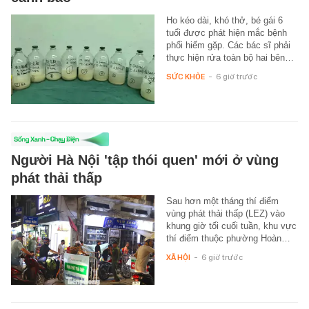
Ho kéo dài, khó thở, bé gái 6
tuổi được phát hiện mắc bệnh
phổi hiếm gặp. Các bác sĩ phải
thực hiện rửa toàn bộ hai bên…
SỨC KHỎE
-
6 giờ trước
Người Hà Nội 'tập thói quen' mới ở vùng
phát thải thấp
Sau hơn một tháng thí điểm
vùng phát thải thấp (LEZ) vào
khung giờ tối cuối tuần, khu vực
thí điểm thuộc phường Hoàn…
XÃ HỘI
-
6 giờ trước