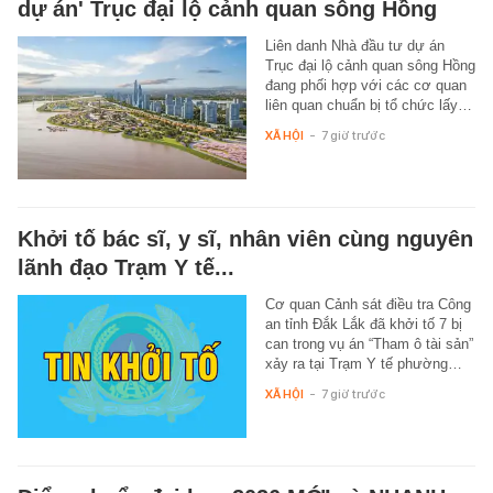
dự án' Trục đại lộ cảnh quan sông Hồng
Liên danh Nhà đầu tư dự án
Trục đại lộ cảnh quan sông Hồng
đang phối hợp với các cơ quan
liên quan chuẩn bị tổ chức lấy…
XÃ HỘI
-
7 giờ trước
Khởi tố bác sĩ, y sĩ, nhân viên cùng nguyên
lãnh đạo Trạm Y tế...
Cơ quan Cảnh sát điều tra Công
an tỉnh Đắk Lắk đã khởi tố 7 bị
can trong vụ án “Tham ô tài sản”
xảy ra tại Trạm Y tế phường…
XÃ HỘI
-
7 giờ trước