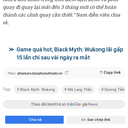
quay đi quay lại mất đến 3 tháng mới có thể hoàn
thành các cảnh quay cần thiết."
Nam diễn viên chia
sẻ.
Game quá hot, Black Myth: Wukong lãi gấp
15 lần chỉ sau vài ngày ra mắt
Copy link
Theo
phunuso.baophunuthudo.vn
Tags
Black Myth: Wukong
Nhị Lang Thần
Dương Tiễn
Theo dõi Kenh14.vn trên
Chia sẻ
Sao chép link