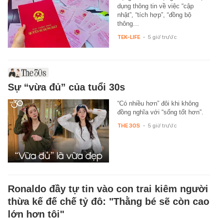
dụng thông tin về việc “cập
nhật”, “tích hợp”, “đồng bộ
thông…
TEK-LIFE
-
5 giờ trước
Sự “vừa đủ” của tuổi 30s
“Có nhiều hơn” đôi khi không
đồng nghĩa với “sống tốt hơn”.
THE 30S
-
5 giờ trước
Ronaldo đầy tự tin vào con trai kiêm người
thừa kế đế chế tỷ đô: "Thằng bé sẽ còn cao
lớn hơn tôi"