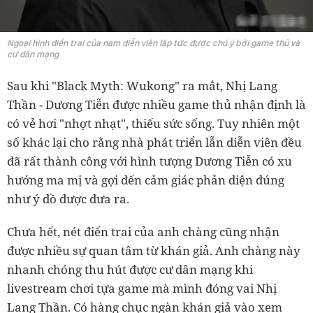
Ngoại hình điển trai của nam diễn viên lập tức được chú ý bởi game thủ và
cư dân mạng
Sau khi "Black Myth: Wukong" ra mắt, Nhị Lang
Thần - Dương Tiễn được nhiều game thủ nhận định là
có vẻ hơi "nhợt nhạt", thiếu sức sống. Tuy nhiên một
số khác lại cho rằng nhà phát triển lẫn diễn viên đều
đã rất thành công với hình tượng Dương Tiễn có xu
hướng ma mị và gợi đến cảm giác phản diện đúng
như ý đồ được đưa ra.
Chưa hết, nét điển trai của anh chàng cũng nhận
được nhiều sự quan tâm từ khán giả. Anh chàng này
nhanh chóng thu hút được cư dân mạng khi
livestream chơi tựa game mà mình đóng vai Nhị
Lang Thần. Có hàng chục ngàn khán giả vào xem