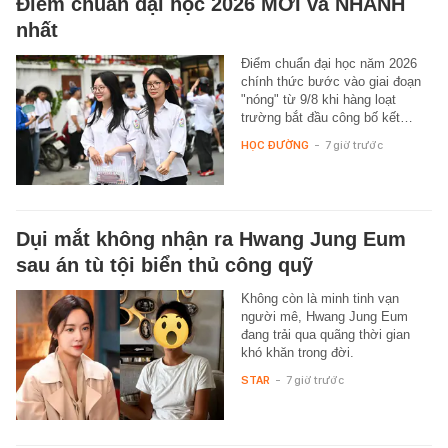
Điểm chuẩn đại học 2026 MỚI và NHANH
nhất
Điểm chuẩn đại học năm 2026
chính thức bước vào giai đoạn
"nóng" từ 9/8 khi hàng loạt
trường bắt đầu công bố kết…
HỌC ĐƯỜNG
-
7 giờ trước
Dụi mắt không nhận ra Hwang Jung Eum
sau án tù tội biển thủ công quỹ
Không còn là minh tinh vạn
người mê, Hwang Jung Eum
đang trải qua quãng thời gian
khó khăn trong đời.
STAR
-
7 giờ trước