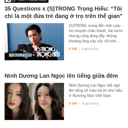
35 Questions x (S)TRONG Trọng Hiếu: “Tôi
chỉ là một đứa trẻ đang ở trọ trên thế gian”
(S)TRONG mang đến một cuộc
trò chuyện chân thành, hài hước
nhưng cũng đong đầy những
khoảng lặng sâu sắc về tình…
STAR
-
6 giờ trước
Ninh Dương Lan Ngọc lên tiếng giữa đêm
Ninh Dương Lan Ngọc bất ngờ
lên tiếng về màn trả lời khó hiểu
ở Running Man Việt Nam.
STAR
-
6 giờ trước