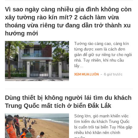
Vì sao ngày càng nhiều gia đình không còn
xây tường rào kín mít? 2 cách làm vừa
thoáng vừa riêng tư đang dần trở thành xu
hướng mới
Tường rào càng cao, càng kín
từng được xem là cách đơn
giản để giữ sự riêng tư cho ngôi
nhà. Tuy nhiên, khi nhu cầu
lấy…
XEM MUA LUÔN
-
6 giờ trước
Dùng thiết bị không người lái tìm du khách
Trung Quốc mất tích ở biển Đắk Lắk
Sóng lớn, gió mạnh khiến việc
tìm kiếm du khách Trung Quốc
bị cuốn trôi tại biển Tuy Hòa gặp
nhiều khó khăn nên chính