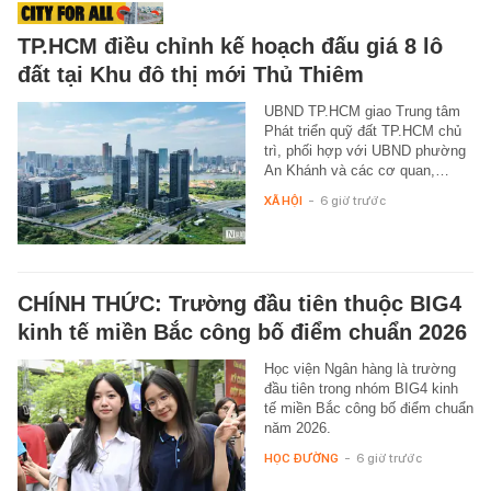
TP.HCM điều chỉnh kế hoạch đấu giá 8 lô
đất tại Khu đô thị mới Thủ Thiêm
UBND TP.HCM giao Trung tâm
Phát triển quỹ đất TP.HCM chủ
trì, phối hợp với UBND phường
An Khánh và các cơ quan,…
XÃ HỘI
-
6 giờ trước
CHÍNH THỨC: Trường đầu tiên thuộc BIG4
kinh tế miền Bắc công bố điểm chuẩn 2026
Học viện Ngân hàng là trường
đầu tiên trong nhóm BIG4 kinh
tế miền Bắc công bố điểm chuẩn
năm 2026.
HỌC ĐƯỜNG
-
6 giờ trước