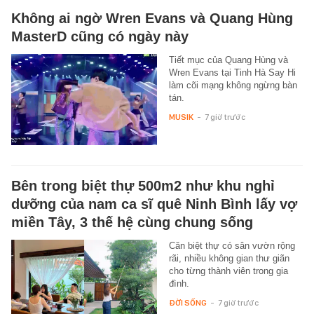
Không ai ngờ Wren Evans và Quang Hùng
MasterD cũng có ngày này
Tiết mục của Quang Hùng và
Wren Evans tại Tinh Hà Say Hi
làm cõi mạng không ngừng bàn
tán.
MUSIK
-
7 giờ trước
Bên trong biệt thự 500m2 như khu nghỉ
dưỡng của nam ca sĩ quê Ninh Bình lấy vợ
miền Tây, 3 thế hệ cùng chung sống
Căn biệt thự có sân vườn rộng
rãi, nhiều không gian thư giãn
cho từng thành viên trong gia
đình.
ĐỜI SỐNG
-
7 giờ trước