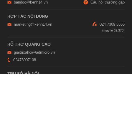
bandoc@kenh14.vn
Câu hỏi thường gặp
HỢP TÁC NỘI DUNG
marketing@kenh14.vn
024 7309 5555
HỖ TRỢ QUẢNG CÁO
giaitrixahoi@admicro.vn
02473007108
TRỤ SỞ HÀ NỘI
Tầng 21, Tòa nhà Center Building, Hapulico Complex, Số 01, phố
Nguyễn Huy Tưởng, phường Thanh Xuân, thành phố Hà Nội
TRỤ SỞ TP.HỒ CHÍ MINH
Tầng 4, Tòa nhà 123, số 127 Võ Văn Tần, Phường Xuân Hòa, TPHCM
Giấy phép thiết lập trang thông tin điện tử tổng hợp trên mạng số
2215/GP-TTĐT do Sở Thông tin và Truyền thông Hà Nội cấp ngày 10