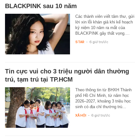
BLACKPINK sau 10 năm
Các thành viên viết tâm thư, gửi
lời xin lỗi khán giả khi kế hoạch
kỷ niệm 10 năm ra mắt của
BLACKPINK gây thất vọng.…
STAR
-
6 giờ trước
Tin cực vui cho 3 triệu người dân thường
trú, tạm trú tại TP.HCM
Theo thông tin từ BHXH Thành
phố Hồ Chí Minh, từ năm học
2026–2027, khoảng 3 triệu học
sinh có địa chỉ thường trú…
XÃ HỘI
-
6 giờ trước