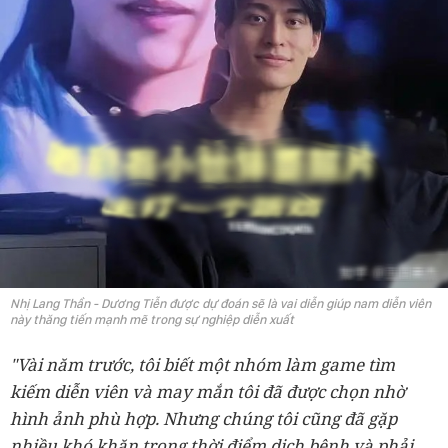
Nhị Lang Thần - Dương Tiễn được dự đoán sẽ là vai diễn giúp nam diễn viên
này thăng tiến mạnh mẽ trong sự nghiệp diễn xuất
"Vài năm trước, tôi biết một nhóm làm game tìm
kiếm diễn viên và may mắn tôi đã được chọn nhờ
hình ảnh phù hợp. Nhưng chúng tôi cũng đã gặp
nhiều khó khăn trong thời điểm dịch bệnh và phải