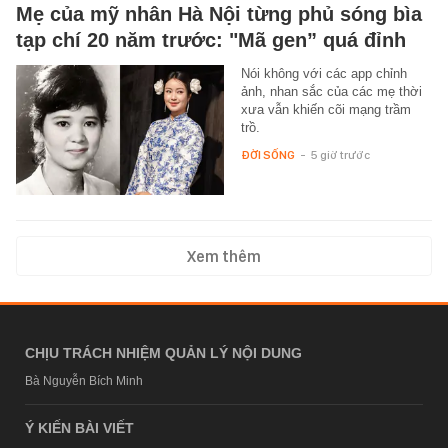
Mẹ của mỹ nhân Hà Nội từng phủ sóng bìa
tạp chí 20 năm trước: "Mã gen” quá đỉnh
Nói không với các app chỉnh
ảnh, nhan sắc của các mẹ thời
xưa vẫn khiến cõi mạng trầm
trồ.
ĐỜI SỐNG
-
5 giờ trước
Xem thêm
CHỊU TRÁCH NHIỆM QUẢN LÝ NỘI DUNG
Bà Nguyễn Bích Minh
Ý KIẾN BÀI VIẾT