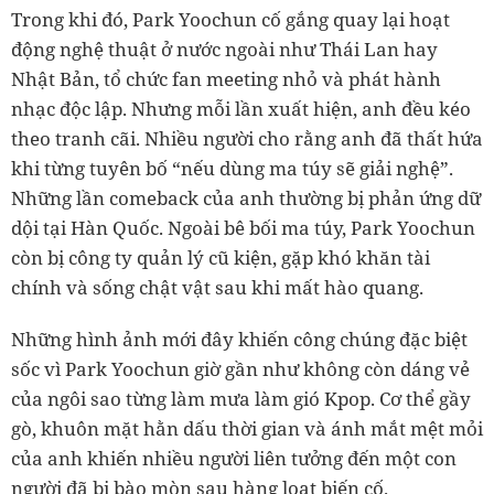
Trong khi đó, Park Yoochun cố gắng quay lại hoạt
động nghệ thuật ở nước ngoài như Thái Lan hay
Nhật Bản, tổ chức fan meeting nhỏ và phát hành
nhạc độc lập. Nhưng mỗi lần xuất hiện, anh đều kéo
theo tranh cãi. Nhiều người cho rằng anh đã thất hứa
khi từng tuyên bố “nếu dùng ma túy sẽ giải nghệ”.
Những lần comeback của anh thường bị phản ứng dữ
dội tại Hàn Quốc. Ngoài bê bối ma túy, Park Yoochun
còn bị công ty quản lý cũ kiện, gặp khó khăn tài
chính và sống chật vật sau khi mất hào quang.
Những hình ảnh mới đây khiến công chúng đặc biệt
sốc vì Park Yoochun giờ gần như không còn dáng vẻ
của ngôi sao từng làm mưa làm gió Kpop. Cơ thể gầy
gò, khuôn mặt hằn dấu thời gian và ánh mắt mệt mỏi
của anh khiến nhiều người liên tưởng đến một con
người đã bị bào mòn sau hàng loạt biến cố.