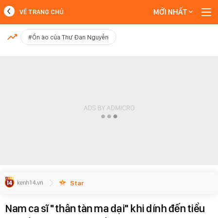
MỚI NHẤT
VỀ TRANG CHỦ
MỚI NHẤT
#Ồn ào của Thư Đan Nguyễn
Xem thêm
Star
Nam ca sĩ "thân tàn ma dại" khi dính đến tiểu