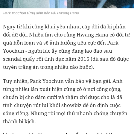
Park Yoochun từng đính hôn với Hwang Hana
Ngay từ khi công khai yêu nhau, cặp đôi đã bị phản
đối dữ dội. Nhiều fan cho rằng Hwang Hana có đời tư
quá hỗn loạn và sẽ ảnh hưởng tiêu cực đến Park
Yoochun - người lúc ấy cũng đang lao đao sau
scandal quấy rối tình dục năm 2016 (dù sau đó được
tuyên trắng án trong nhiều cáo buộc).
Tuy nhiên, Park Yoochun vẫn bảo vệ bạn gái. Anh
từng nhiều lần xuất hiện cùng cô ở nơi công cộng,
chuẩn bị cho đám cưới và thậm chí được cho là đã
tính chuyện rút lui khỏi showbiz để ổn định cuộc
sống riêng. Nhưng rồi mọi thứ nhanh chóng chuyển
thành bi kịch.