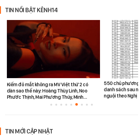
TIN NỔI BẬT KÊNH14
550 chủ phương 
Kiếm đỏ mắt không ra MV Việt thứ 2 có
danh sách sau n
dàn sao thế này: Hoàng Thùy Linh, Noo
nguội theo Nghị 
Phước Thịnh, Mai Phương Thúy, Minh…
TIN MỚI CẬP NHẬT