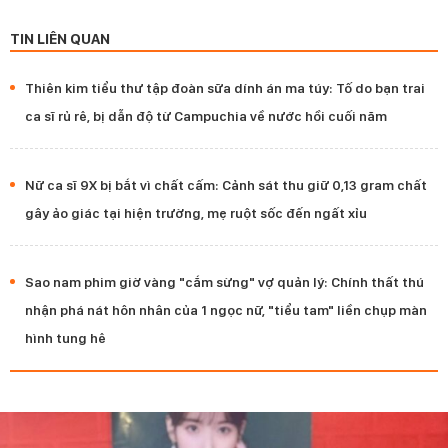
TIN LIÊN QUAN
Thiên kim tiểu thư tập đoàn sữa dính án ma túy: Tố do bạn trai
ca sĩ rủ rê, bị dẫn độ từ Campuchia về nước hồi cuối năm
Nữ ca sĩ 9X bị bắt vì chất cấm: Cảnh sát thu giữ 0,13 gram chất
gây ảo giác tại hiện trường, mẹ ruột sốc đến ngất xỉu
Sao nam phim giờ vàng "cắm sừng" vợ quản lý: Chính thất thú
nhận phá nát hôn nhân của 1 ngọc nữ, "tiểu tam" liền chụp màn
hình tung hê