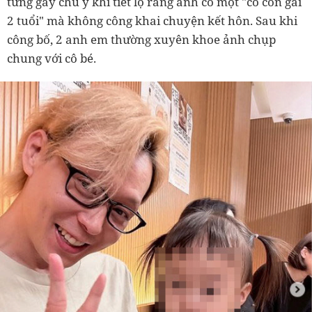
từng gây chú ý khi tiết lộ rằng anh có một "cô con gái
2 tuổi" mà không công khai chuyện kết hôn. Sau khi
công bố, 2 anh em thường xuyên khoe ảnh chụp
chung với cô bé.