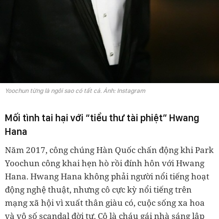
Yoochun từng là ngôi sao có tất cả. Ảnh: Instagram
Mối tình tai hại với “tiểu thư tài phiệt” Hwang
Hana
Năm 2017, công chúng Hàn Quốc chấn động khi Park
Yoochun công khai hẹn hò rồi đính hôn với Hwang
Hana. Hwang Hana không phải người nổi tiếng hoạt
động nghệ thuật, nhưng cô cực kỳ nổi tiếng trên
mạng xã hội vì xuất thân giàu có, cuộc sống xa hoa
và vô số scandal đời tư. Cô là cháu gái nhà sáng lập