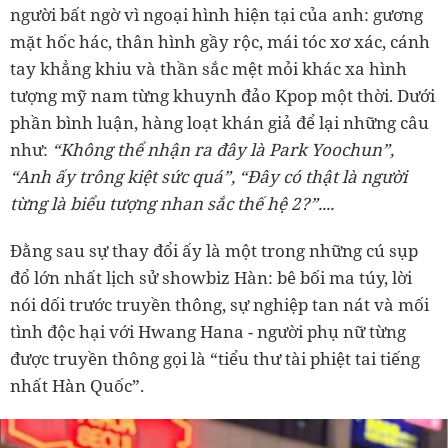
người bất ngờ vì ngoại hình hiện tại của anh: gương
mặt hốc hác, thân hình gầy rộc, mái tóc xơ xác, cánh
tay khẳng khiu và thần sắc mệt mỏi khác xa hình
tượng mỹ nam từng khuynh đảo Kpop một thời. Dưới
phần bình luận, hàng loạt khán giả để lại những câu
như:
“Không thể nhận ra đây là Park Yoochun”,
“Anh ấy trông kiệt sức quá”, “Đây có thật là người
từng là biểu tượng nhan sắc thế hệ 2?”....
Đằng sau sự thay đổi ấy là một trong những cú sụp
đổ lớn nhất lịch sử showbiz Hàn: bê bối ma túy, lời
nói dối trước truyền thông, sự nghiệp tan nát và mối
tình độc hại với Hwang Hana - người phụ nữ từng
được truyền thông gọi là “tiểu thư tài phiệt tai tiếng
nhất Hàn Quốc”.