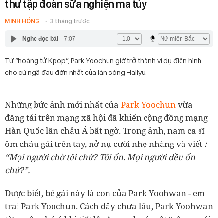
thư tập đoàn sữa nghiện ma túy
MINH HỒNG
3 tháng trước
Nghe đọc bài
7:07
Từ “hoàng tử Kpop”, Park Yoochun giờ trở thành ví dụ điển hình
cho cú ngã đau đớn nhất của làn sóng Hallyu.
Những bức ảnh mới nhất của
Park Yoochun
vừa
đăng tải trên mạng xã hội đã khiến cộng đồng mạng
Hàn Quốc lẫn châu Á bất ngờ. Trong ảnh, nam ca sĩ
ôm cháu gái trên tay, nở nụ cười nhẹ nhàng và viết
:
“Mọi người chờ tôi chứ? Tôi ổn. Mọi người đều ổn
chứ?”.
Được biết, bé gái này là con của Park Yoohwan - em
trai Park Yoochun. Cách đây chưa lâu, Park Yoohwan