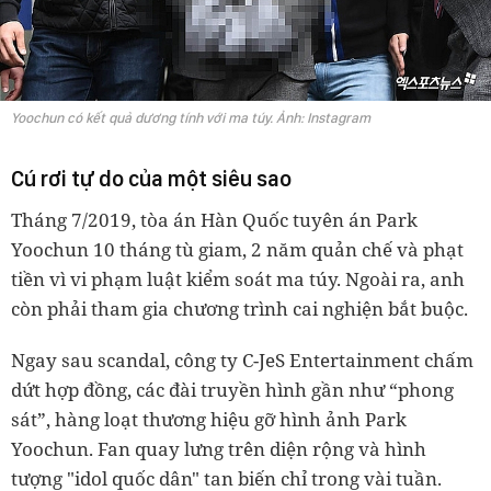
Yoochun có kết quả dương tính với ma túy. Ảnh: Instagram
Cú rơi tự do của một siêu sao
Tháng 7/2019, tòa án Hàn Quốc tuyên án Park
Yoochun 10 tháng tù giam, 2 năm quản chế và phạt
tiền vì vi phạm luật kiểm soát ma túy. Ngoài ra, anh
còn phải tham gia chương trình cai nghiện bắt buộc.
Ngay sau scandal, công ty C-JeS Entertainment chấm
dứt hợp đồng, các đài truyền hình gần như “phong
sát”, hàng loạt thương hiệu gỡ hình ảnh Park
Yoochun. Fan quay lưng trên diện rộng và hình
tượng "idol quốc dân" tan biến chỉ trong vài tuần.