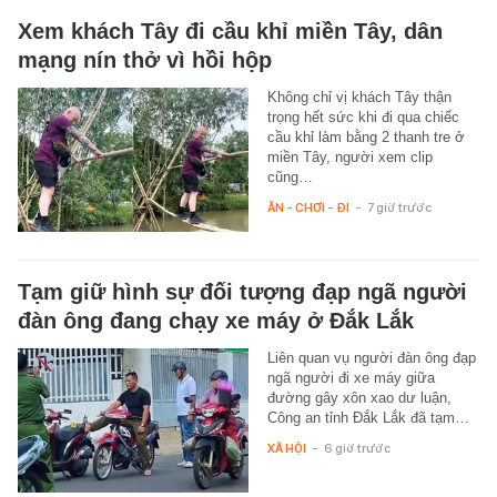
Xem khách Tây đi cầu khỉ miền Tây, dân
mạng nín thở vì hồi hộp
Không chỉ vị khách Tây thận
trọng hết sức khi đi qua chiếc
cầu khỉ làm bằng 2 thanh tre ở
miền Tây, người xem clip
cũng…
ĂN - CHƠI - ĐI
-
7 giờ trước
Tạm giữ hình sự đối tượng đạp ngã người
đàn ông đang chạy xe máy ở Đắk Lắk
Liên quan vụ người đàn ông đạp
ngã người đi xe máy giữa
đường gây xôn xao dư luận,
Công an tỉnh Đắk Lắk đã tạm…
XÃ HỘI
-
6 giờ trước