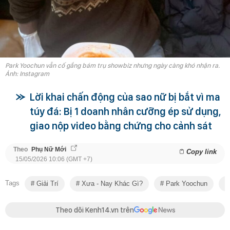
Park Yoochun vẫn cố gắng bám trụ showbiz nhưng ngày càng khó nhận ra.
Ảnh: Instagram
Lời khai chấn động của sao nữ bị bắt vì ma
túy đá: Bị 1 doanh nhân cưỡng ép sử dụng,
giao nộp video bằng chứng cho cảnh sát
Theo
Phụ Nữ Mới
Copy link
15/05/2026 10:06 (GMT +7)
Tags
Giải Trí
Xưa - Nay Khác Gì?
Park Yoochun
Theo dõi Kenh14.vn trên