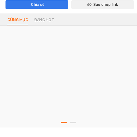
Chia sẻ
Sao chép link
CÙNG MỤC
ĐANG HOT