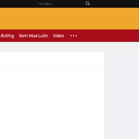
 đường
Xem Mua Luôn
Video