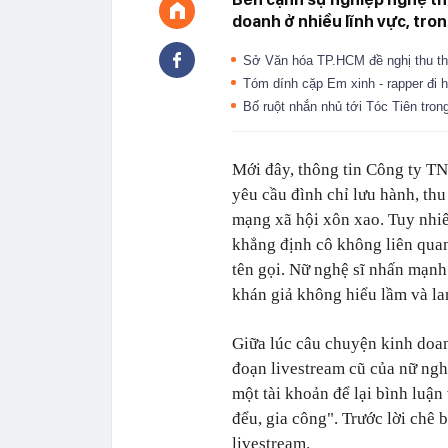
doanh ở nhiều lĩnh vực, tro
Sở Văn hóa TP.HCM đề nghị thu th
Tóm dính cặp Em xinh - rapper đi 
Bố ruột nhắn nhủ tới Tóc Tiên tron
Mới đây, thông tin Công ty 
yêu cầu đình chỉ lưu hành, th
mạng xã hội xôn xao. Tuy nhiê
khẳng định cô không liên quan
tên gọi. Nữ nghệ sĩ nhấn mạnh
khán giả không hiểu lầm và lan
Giữa lúc câu chuyện kinh doa
đoạn livestream cũ của nữ nghệ
một tài khoản để lại bình luậ
đểu, gia công". Trước lời chê 
livestream.