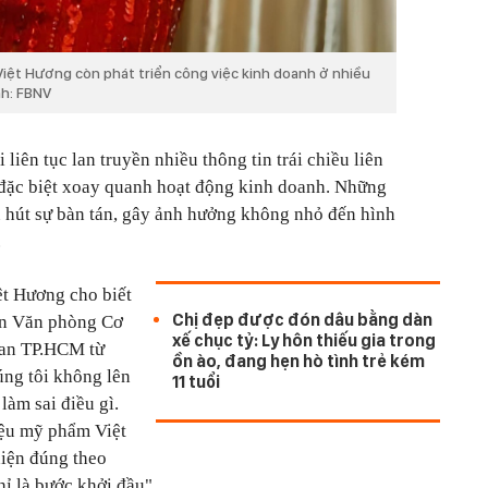
iệt Hương còn phát triển công việc kinh doanh ở nhiều
nh: FBNV
liên tục lan truyền nhiều thông tin trái chiều liên
 đặc biệt xoay quanh hoạt động kinh doanh. Những
 hút sự bàn tán, gây ảnh hưởng không nhỏ đến hình
.
ệt Hương cho biết
Chị đẹp được đón dâu bằng dàn
đến Văn phòng Cơ
xế chục tỷ: Ly hôn thiếu gia trong
 an TP.HCM từ
ồn ào, đang hẹn hò tình trẻ kém
úng tôi không lên
11 tuổi
làm sai điều gì.
iệu mỹ phẩm Việt
hiện đúng theo
ỉ là bước khởi đầu".