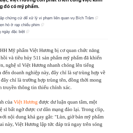
ng đó có mỹ phẩm.
ập chứng cứ để xử lý vi phạm liên quan vụ Bích Trâm
hẹn hò ở rạp chiếu phim
g ngày đặc biệt
TNHH Mỹ phẩm Việt Hương bị cơ quan chức năng
u hồi và tiêu hủy 511 sản phẩm mỹ phẩm đã khiến
n, nghệ sĩ Việt Hương nhanh chóng lên tiếng
 đến doanh nghiệp này, đây chỉ là sự trùng hợp về
 đây chỉ là trường hợp trùng tên, đồng thời mong
 truyền thông tin thiếu chính xác.
nh của
Việt Hương
được dư luận quan tâm, một
 sĩ bất ngờ được cư dân mạng đào lại. Trong clip,
n với nội dung khá gay gắt: "Lùn, giờ bán mỹ phẩm
bai này, Việt Hương lập tức đáp trả ngay trên sóng