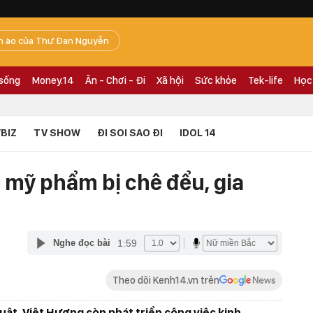
n ào của Thư Đan Nguyễn
 sống
Money.14
Ăn - Chơi - Đi
Xã hội
Sức khỏe
Tek-life
Học
BIZ
TV SHOW
ĐI SOI SAO ĐI
IDOL 14
i mỹ phẩm bị chê đểu, gia
1:59
Nghe đọc bài
Theo dõi Kenh14.vn trên
ật, Việt Hương còn phát triển công việc kinh