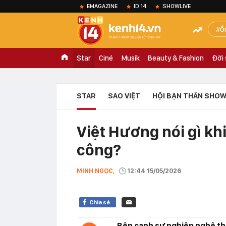
EMAGAZINE
ID.14
SHOWLIVE
Ồ
Star
Ciné
Musik
Beauty & Fashion
Đời
STAR
SAO VIỆT
HỘI BẠN THÂN SHOW
Việt Hương nói gì kh
công?
MINH NGỌC,
12:44 15/05/2026
Chia sẻ
Bên cạnh sự nghiệp nghệ thu