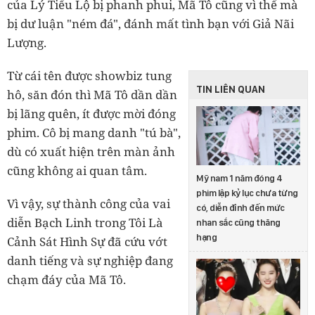
của Lý Tiểu Lộ bị phanh phui, Mã Tô cũng vì thế mà
bị dư luận "ném đá", đánh mất tình bạn với Giả Nãi
Lượng.
Từ cái tên được showbiz tung
TIN LIÊN QUAN
hô, săn đón thì Mã Tô dần dần
bị lãng quên, ít được mời đóng
phim. Cô bị mang danh "tú bà",
dù có xuất hiện trên màn ảnh
cũng không ai quan tâm.
Mỹ nam 1 năm đóng 4
phim lập kỷ lục chưa từng
Vì vậy, sự thành công của vai
có, diễn đỉnh đến mức
diễn Bạch Linh trong Tôi Là
nhan sắc cũng thăng
hạng
Cảnh Sát Hình Sự đã cứu vớt
danh tiếng và sự nghiệp đang
chạm đáy của Mã Tô.