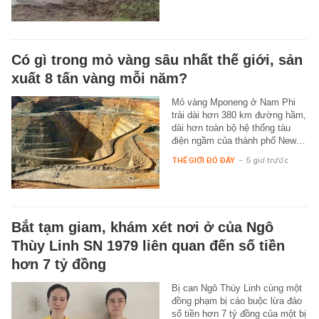
Có gì trong mỏ vàng sâu nhất thế giới, sản
xuất 8 tấn vàng mỗi năm?
Mỏ vàng Mponeng ở Nam Phi
trải dài hơn 380 km đường hầm,
dài hơn toàn bộ hệ thống tàu
điện ngầm của thành phố New…
THẾ GIỚI ĐÓ ĐÂY
-
5 giờ trước
Bắt tạm giam, khám xét nơi ở của Ngô
Thùy Linh SN 1979 liên quan đến số tiền
hơn 7 tỷ đồng
Bị can Ngô Thùy Linh cùng một
đồng phạm bị cáo buộc lừa đảo
số tiền hơn 7 tỷ đồng của một bị