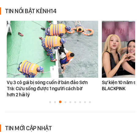
TIN NỔI BẬT KÊNH14
Vụ 3 cô gái bị sóng cuốn ở bán đảo Sơn
Sự kiện 10 năm s
Trà: Cứu sống được 1 người cách bờ
BLACKPINK
hơn 2 hải lý
TIN MỚI CẬP NHẬT