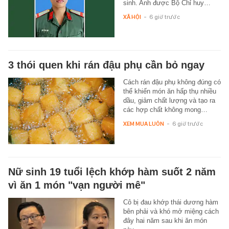
sinh. Anh được Bộ Chỉ huy…
XÃ HỘI
-
6 giờ trước
3 thói quen khi rán đậu phụ cần bỏ ngay
Cách rán đậu phụ không đúng có
thể khiến món ăn hấp thụ nhiều
dầu, giảm chất lượng và tạo ra
các hợp chất không mong…
XEM MUA LUÔN
-
6 giờ trước
Nữ sinh 19 tuổi lệch khớp hàm suốt 2 năm
vì ăn 1 món "vạn người mê"
Cô bị đau khớp thái dương hàm
bên phải và khó mở miệng cách
đây hai năm sau khi ăn món