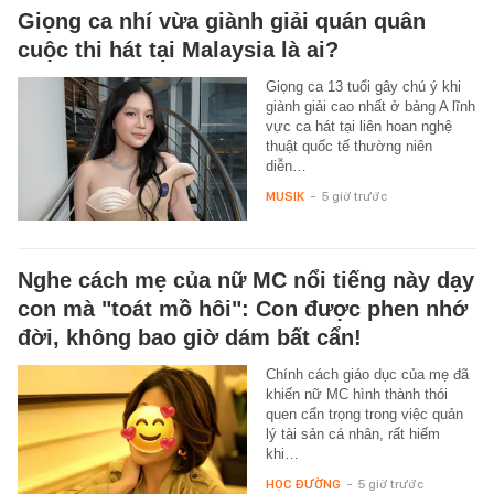
Giọng ca nhí vừa giành giải quán quân
cuộc thi hát tại Malaysia là ai?
Giọng ca 13 tuổi gây chú ý khi
giành giải cao nhất ở bảng A lĩnh
vực ca hát tại liên hoan nghệ
thuật quốc tế thường niên
diễn…
MUSIK
-
5 giờ trước
Nghe cách mẹ của nữ MC nổi tiếng này dạy
con mà "toát mồ hôi": Con được phen nhớ
đời, không bao giờ dám bất cẩn!
Chính cách giáo dục của mẹ đã
khiến nữ MC hình thành thói
quen cẩn trọng trong việc quản
lý tài sản cá nhân, rất hiếm
khi…
HỌC ĐƯỜNG
-
5 giờ trước