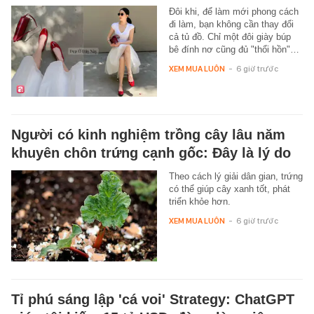
Đôi khi, để làm mới phong cách
đi làm, bạn không cần thay đổi
cả tủ đồ. Chỉ một đôi giày búp
bê đính nơ cũng đủ "thổi hồn"…
XEM MUA LUÔN
-
6 giờ trước
Người có kinh nghiệm trồng cây lâu năm
khuyên chôn trứng cạnh gốc: Đây là lý do
Theo cách lý giải dân gian, trứng
có thể giúp cây xanh tốt, phát
triển khỏe hơn.
XEM MUA LUÔN
-
6 giờ trước
Tỉ phú sáng lập 'cá voi' Strategy: ChatGPT