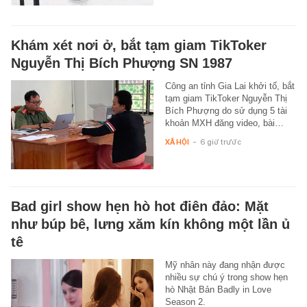
Khám xét nơi ở, bắt tạm giam TikToker
Nguyễn Thị Bích Phượng SN 1987
Công an tỉnh Gia Lai khởi tố, bắt
tạm giam TikToker Nguyễn Thị
Bích Phượng do sử dụng 5 tài
khoản MXH đăng video, bài…
XÃ HỘI
-
6 giờ trước
Bad girl show hẹn hò hot điên đảo: Mặt
như búp bê, lưng xăm kín không một lần ủ
tê
Mỹ nhân này đang nhận được
nhiều sự chú ý trong show hẹn
hò Nhật Bản Badly in Love
Season 2.