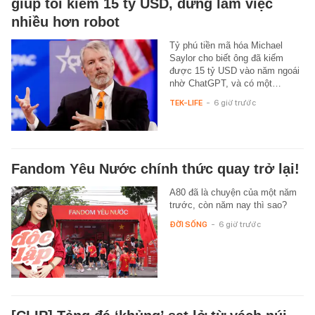
giúp tôi kiếm 15 tỷ USD, đừng làm việc
nhiều hơn robot
Tỷ phú tiền mã hóa Michael
Saylor cho biết ông đã kiếm
được 15 tỷ USD vào năm ngoái
nhờ ChatGPT, và có một…
TEK-LIFE
-
6 giờ trước
Fandom Yêu Nước chính thức quay trở lại!
A80 đã là chuyện của một năm
trước, còn năm nay thì sao?
ĐỜI SỐNG
-
6 giờ trước