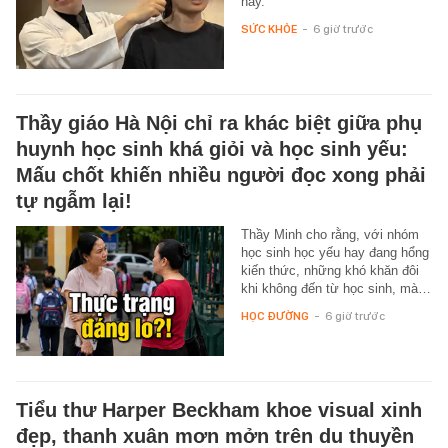
này.
SỨC KHỎE
-
6 giờ trước
Thầy giáo Hà Nội chỉ ra khác biệt giữa phụ
huynh học sinh khá giỏi và học sinh yếu:
Mấu chốt khiến nhiều người đọc xong phải
tự ngẫm lại!
Thầy Minh cho rằng, với nhóm
học sinh học yếu hay đang hổng
kiến thức, những khó khăn đôi
khi không đến từ học sinh, mà…
HỌC ĐƯỜNG
-
6 giờ trước
Tiểu thư Harper Beckham khoe visual xinh
đẹp, thanh xuân mơn mởn trên du thuyền