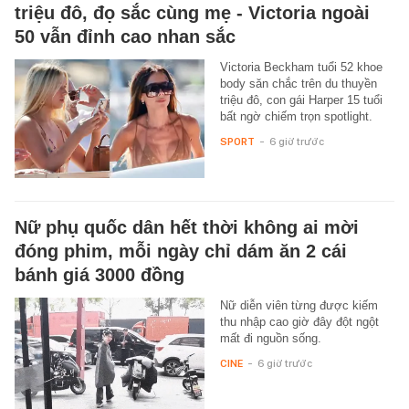
triệu đô, đọ sắc cùng mẹ - Victoria ngoài
50 vẫn đỉnh cao nhan sắc
Victoria Beckham tuổi 52 khoe
body săn chắc trên du thuyền
triệu đô, con gái Harper 15 tuổi
bất ngờ chiếm trọn spotlight.
SPORT
-
6 giờ trước
Nữ phụ quốc dân hết thời không ai mời
đóng phim, mỗi ngày chỉ dám ăn 2 cái
bánh giá 3000 đồng
Nữ diễn viên từng được kiếm
thu nhập cao giờ đây đột ngột
mất đi nguồn sống.
CINE
-
6 giờ trước