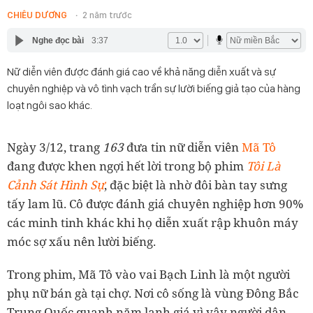
CHIÊU DƯƠNG
2 năm trước
Nghe đọc bài
3:37
Nữ diễn viên được đánh giá cao về khả năng diễn xuất và sự
chuyên nghiệp và vô tình vạch trần sự lười biếng giả tạo của hàng
loạt ngôi sao khác.
Ngày 3/12, trang
163
đưa tin nữ diễn viên
Mã Tô
đang được khen ngợi hết lời trong bộ phim
Tôi Là
Cảnh Sát Hình Sự
, đặc biệt là nhờ đôi bàn tay sưng
tấy lam lũ. Cô được đánh giá chuyên nghiệp hơn 90%
các minh tinh khác khi họ diễn xuất rập khuôn máy
móc sợ xấu nên lười biếng.
Trong phim, Mã Tô vào vai Bạch Linh là một người
phụ nữ bán gà tại chợ. Nơi cô sống là vùng Đông Bắc
Trung Quốc quanh năm lạnh giá vì vậy người dân