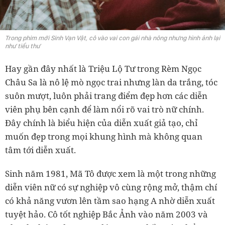
Trong phim mới Sinh Vạn Vật, cô vào vai con gái nhà nông nhưng hình ảnh lại
như tiểu thư
Hay gần đây nhất là Triệu Lộ Tư trong Rèm Ngọc
Châu Sa là nô lệ mò ngọc trai nhưng làn da trắng, tóc
suôn mượt, luôn phải trang điểm đẹp hơn các diễn
viên phụ bên cạnh để làm nổi rõ vai trò nữ chính.
Đây chính là biểu hiện của diễn xuất giả tạo, chỉ
muốn đẹp trong mọi khung hình mà không quan
tâm tới diễn xuất.
Sinh năm 1981, Mã Tô được xem là một trong những
diễn viên nữ có sự nghiệp vô cùng rộng mở, thậm chí
có khả năng vươn lên tầm sao hạng A nhờ diễn xuất
tuyệt hảo. Cô tốt nghiệp Bắc Ảnh vào năm 2003 và