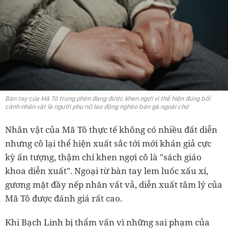
Bàn tay của Mã Tô trong phim đang được khen ngợi vì thể hiện đúng bối
cảnh nhân vật là người phụ nữ lao động nghèo bán gà ngoài chợ
Nhân vật của Mã Tô thực tế không có nhiều đất diễn
nhưng cô lại thể hiện xuất sắc tới mới khán giả cực
kỳ ấn tượng, thậm chí khen ngợi cô là "sách giáo
khoa diễn xuất". Ngoại từ bàn tay lem luốc xấu xí,
gương mặt đầy nếp nhăn vất vả, diễn xuất tâm lý của
Mã Tô được đánh giá rất cao.
Khi Bạch Linh bị thẩm vấn vì những sai phạm của