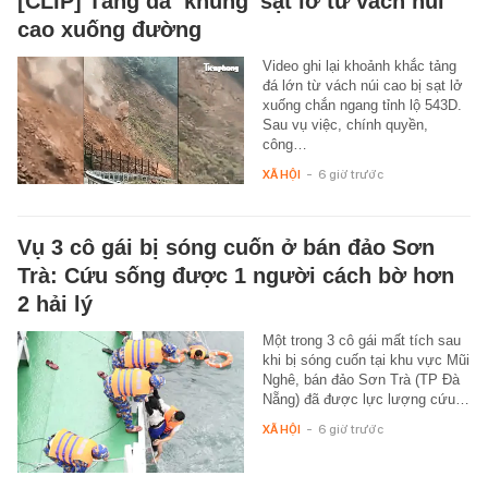
[CLIP] Tảng đá ‘khủng’ sạt lở từ vách núi
cao xuống đường
Video ghi lại khoảnh khắc tảng
đá lớn từ vách núi cao bị sạt lở
xuống chắn ngang tỉnh lộ 543D.
Sau vụ việc, chính quyền,
công…
XÃ HỘI
-
6 giờ trước
Vụ 3 cô gái bị sóng cuốn ở bán đảo Sơn
Trà: Cứu sống được 1 người cách bờ hơn
2 hải lý
Một trong 3 cô gái mất tích sau
khi bị sóng cuốn tại khu vực Mũi
Nghê, bán đảo Sơn Trà (TP Đà
Nẵng) đã được lực lượng cứu…
XÃ HỘI
-
6 giờ trước