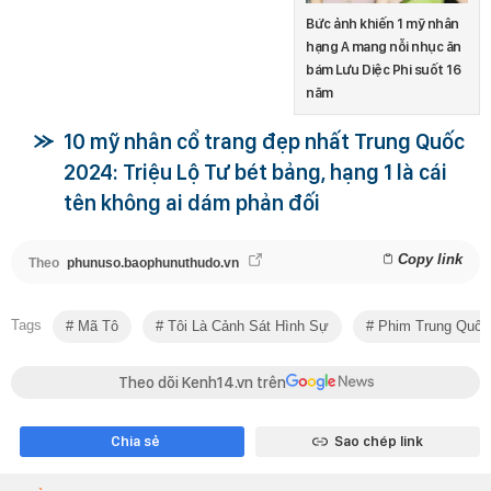
Bức ảnh khiến 1 mỹ nhân
hạng A mang nỗi nhục ăn
bám Lưu Diệc Phi suốt 16
năm
10 mỹ nhân cổ trang đẹp nhất Trung Quốc
2024: Triệu Lộ Tư bét bảng, hạng 1 là cái
tên không ai dám phản đối
Copy link
Theo
phunuso.baophunuthudo.vn
Tags
Mã Tô
Tôi Là Cảnh Sát Hình Sự
Phim Trung Quốc
Theo dõi Kenh14.vn trên
Chia sẻ
Sao chép link