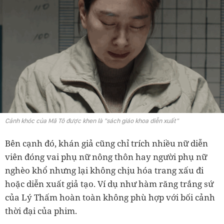
Cảnh khóc của Mã Tô được khen là "sách giáo khoa diễn xuất"
Bên cạnh đó, khán giả cũng chỉ trích nhiều nữ diễn
viên đóng vai phụ nữ nông thôn hay người phụ nữ
nghèo khổ nhưng lại không chịu hóa trang xấu đi
hoặc diễn xuất giả tạo. Ví dụ như hàm răng trắng sứ
của Lý Thấm hoàn toàn không phù hợp với bối cảnh
thời đại của phim.