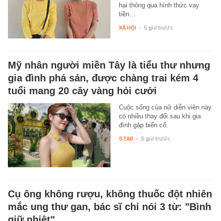
hại thông qua hình thức vay
tiền…
XÃ HỘI
-
5 giờ trước
Mỹ nhân người miền Tây là tiểu thư nhưng
gia đình phá sản, được chàng trai kém 4
tuổi mang 20 cây vàng hỏi cưới
Cuộc sống của nữ diễn viên này
có nhiều thay đổi sau khi gia
đình gặp biến cố.
STAR
-
5 giờ trước
Cụ ông không rượu, không thuốc đột nhiên
mắc ung thư gan, bác sĩ chỉ nói 3 từ: "Bình
giữ nhiệt"