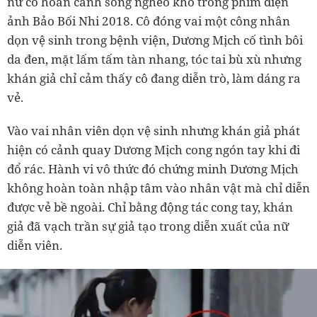
nữ có hoàn cảnh sống nghèo khổ trong phim điện
ảnh Bảo Bối Nhi 2018. Cô đóng vai một công nhân
dọn vệ sinh trong bệnh viện, Dương Mịch cố tình bôi
da đen, mặt lấm tấm tàn nhang, tóc tai bù xù nhưng
khán giả chỉ cảm thấy cô đang diễn trò, làm dáng ra
vẻ.
Vào vai nhân viên dọn vệ sinh nhưng khán giả phát
hiện có cảnh quay Dương Mịch cong ngón tay khi đi
đổ rác. Hành vi vô thức đó chứng minh Dương Mịch
không hoàn toàn nhập tâm vào nhân vật mà chỉ diễn
được vẻ bề ngoài. Chỉ bằng động tác cong tay, khán
giả đã vạch trần sự giả tạo trong diễn xuất của nữ
diễn viên.