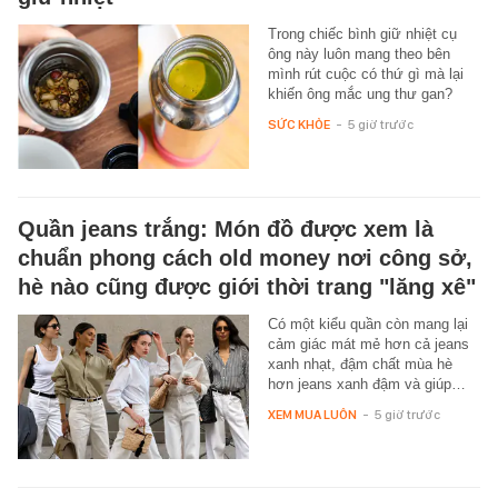
Trong chiếc bình giữ nhiệt cụ
ông này luôn mang theo bên
mình rút cuộc có thứ gì mà lại
khiến ông mắc ung thư gan?
SỨC KHỎE
-
5 giờ trước
Quần jeans trắng: Món đồ được xem là
chuẩn phong cách old money nơi công sở,
hè nào cũng được giới thời trang "lăng xê"
Có một kiểu quần còn mang lại
cảm giác mát mẻ hơn cả jeans
xanh nhạt, đậm chất mùa hè
hơn jeans xanh đậm và giúp…
XEM MUA LUÔN
-
5 giờ trước