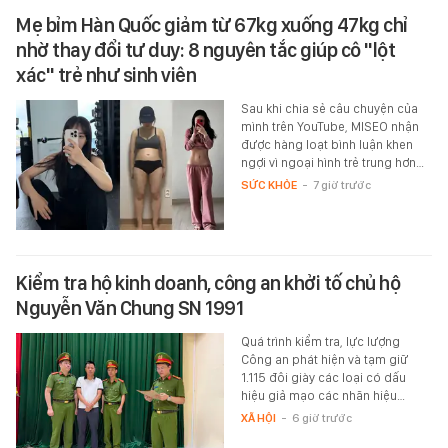
Mẹ bỉm Hàn Quốc giảm từ 67kg xuống 47kg chỉ
nhờ thay đổi tư duy: 8 nguyên tắc giúp cô "lột
xác" trẻ như sinh viên
Sau khi chia sẻ câu chuyện của
mình trên YouTube, MISEO nhận
được hàng loạt bình luận khen
ngợi vì ngoại hình trẻ trung hơn…
SỨC KHỎE
-
7 giờ trước
Kiểm tra hộ kinh doanh, công an khởi tố chủ hộ
Nguyễn Văn Chung SN 1991
Quá trình kiểm tra, lực lượng
Công an phát hiện và tạm giữ
1.115 đôi giày các loại có dấu
hiệu giả mạo các nhãn hiệu…
XÃ HỘI
-
6 giờ trước