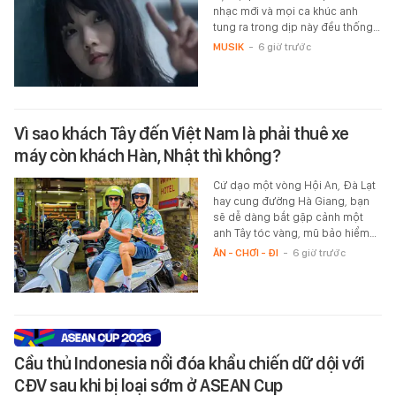
nhạc mới và mọi ca khúc anh
tung ra trong dịp này đều thống…
MUSIK
-
6 giờ trước
Vì sao khách Tây đến Việt Nam là phải thuê xe
máy còn khách Hàn, Nhật thì không?
Cứ dạo một vòng Hội An, Đà Lạt
hay cung đường Hà Giang, bạn
sẽ dễ dàng bắt gặp cảnh một
anh Tây tóc vàng, mũ bảo hiểm…
ĂN - CHƠI - ĐI
-
6 giờ trước
Cầu thủ Indonesia nổi đóa khẩu chiến dữ dội với
CĐV sau khi bị loại sớm ở ASEAN Cup