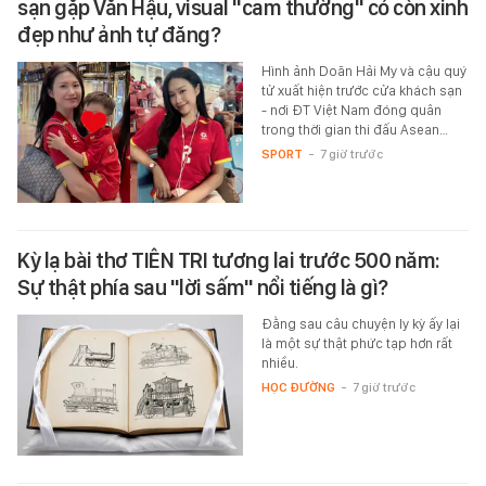
sạn gặp Văn Hậu, visual "cam thường" có còn xinh
đẹp như ảnh tự đăng?
Hình ảnh Doãn Hải My và cậu quý
tử xuất hiện trước cửa khách sạn
- nơi ĐT Việt Nam đóng quân
trong thời gian thi đấu Asean…
SPORT
-
7 giờ trước
Kỳ lạ bài thơ TIÊN TRI tương lai trước 500 năm:
Sự thật phía sau "lời sấm" nổi tiếng là gì?
Đằng sau câu chuyện ly kỳ ấy lại
là một sự thật phức tạp hơn rất
nhiều.
HỌC ĐƯỜNG
-
7 giờ trước