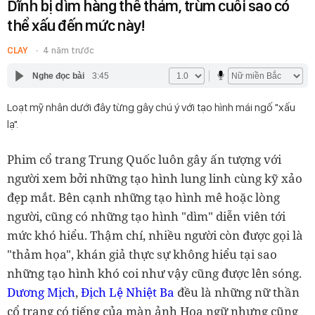
Dĩnh bị dìm hàng thê thảm, trùm cuối sao có
thể xấu đến mức này!
CLAY
4 năm trước
Nghe đọc bài
3:45
Loạt mỹ nhân dưới đây từng gây chú ý với tạo hình mái ngố "xấu
lạ".
Phim cổ trang Trung Quốc luôn gây ấn tượng với
người xem bởi những tạo hình lung linh cùng kỹ xảo
đẹp mắt. Bên cạnh những tạo hình mê hoặc lòng
người, cũng có những tạo hình "dìm" diễn viên tới
mức khó hiểu. Thậm chí, nhiều người còn được gọi là
"thảm họa", khán giả thực sự không hiểu tại sao
những tạo hình khó coi như vậy cũng được lên sóng.
Dương Mịch
,
Địch Lệ Nhiệt Ba
đều là những nữ thần
cổ trang có tiếng của màn ảnh Hoa ngữ nhưng cũng