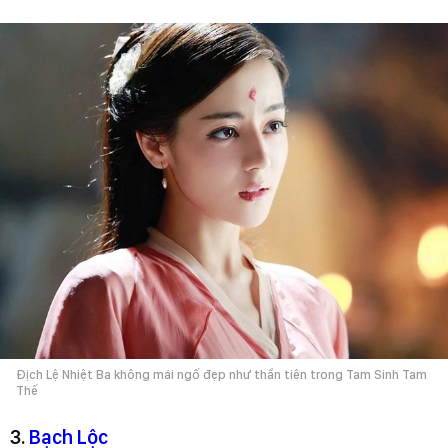
Địch Lệ Nhiệt Ba không mái ngố đẹp như thần tiên trong Tam Sinh Tam
Thế
3.
Bạch Lộc