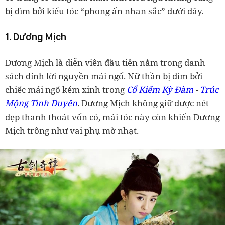
bị dìm bởi kiểu tóc “phong ấn nhan sắc” dưới đây.
1. Dương Mịch
Dương Mịch là diễn viên đầu tiên nằm trong danh
sách dính lời nguyền mái ngố. N
ữ thần bị dìm bởi
chiếc mái ngố kém xinh trong
Cổ Kiếm Kỳ Đàm
-
Trúc
Mộng Tình Duyên
.
Dương Mịch không giữ được nét
đẹp thanh thoát vốn có, mái tóc này còn khiến Dương
Mịch trông như vai phụ mờ nhạt.