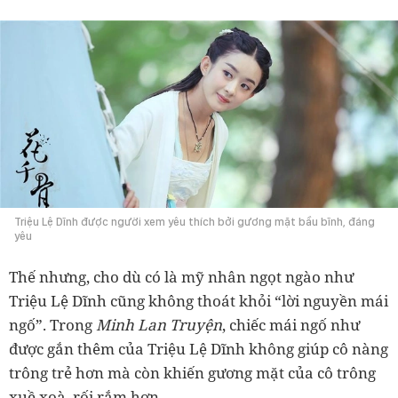
Triệu Lệ Dĩnh được người xem yêu thích bởi gương mặt bầu bĩnh, đáng
yêu
Thế nhưng, cho dù có là mỹ nhân ngọt ngào như
Triệu Lệ Dĩnh cũng không thoát khỏi “lời nguyền mái
ngố”. Trong
Minh Lan Truyện
, chiếc mái ngố như
được gắn thêm của Triệu Lệ Dĩnh không giúp cô nàng
trông trẻ hơn mà còn khiến gương mặt của cô trông
xuề xoà, rối rắm hơn.