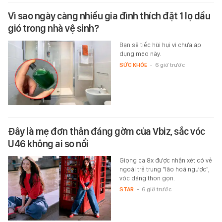
Vì sao ngày càng nhiều gia đình thích đặt 1 lọ dầu
gió trong nhà vệ sinh?
Bạn sẽ tiếc hùi hụi vì chưa áp
dụng mẹo này.
SỨC KHỎE
-
6 giờ trước
Đây là mẹ đơn thân đáng gờm của Vbiz, sắc vóc
U46 không ai so nổi
Giọng ca 8x được nhận xét có vẻ
ngoài trẻ trung "lão hoá ngược",
vóc dáng thon gọn.
STAR
-
6 giờ trước