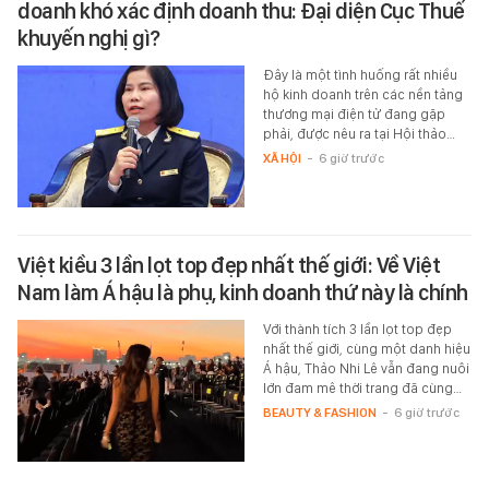
doanh khó xác định doanh thu: Đại diện Cục Thuế
khuyến nghị gì?
Đây là một tình huống rất nhiều
hộ kinh doanh trên các nền tảng
thương mại điện tử đang gặp
phải, được nêu ra tại Hội thảo…
XÃ HỘI
-
6 giờ trước
Việt kiều 3 lần lọt top đẹp nhất thế giới: Về Việt
Nam làm Á hậu là phụ, kinh doanh thứ này là chính
Với thành tích 3 lần lọt top đẹp
nhất thế giới, cùng một danh hiệu
Á hậu, Thảo Nhi Lê vẫn đang nuôi
lớn đam mê thời trang đã cùng…
BEAUTY & FASHION
-
6 giờ trước