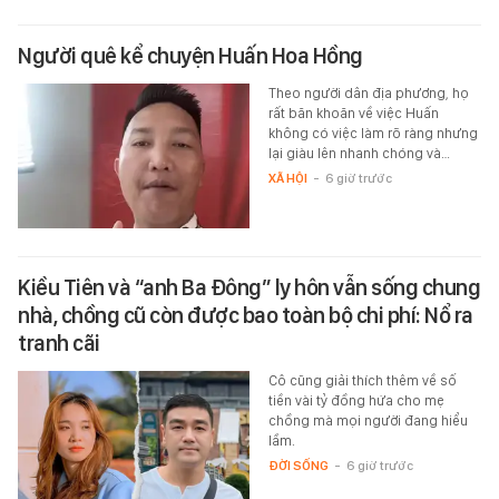
Người quê kể chuyện Huấn Hoa Hồng
Theo người dân địa phương, họ
rất băn khoăn về việc Huấn
không có việc làm rõ ràng nhưng
lại giàu lên nhanh chóng và…
XÃ HỘI
-
6 giờ trước
Kiều Tiên và “anh Ba Đông” ly hôn vẫn sống chung
nhà, chồng cũ còn được bao toàn bộ chi phí: Nổ ra
tranh cãi
Cô cũng giải thích thêm về số
tiền vài tỷ đồng hứa cho mẹ
chồng mà mọi người đang hiểu
lầm.
ĐỜI SỐNG
-
6 giờ trước