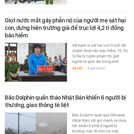
Giọt nước mắt gây phẫn nộ của người mẹ sát hại
con, dựng hiện trường giả để trục lợi 4,2 tỉ đồng
bảo hiểm
Với hành vi sát hại con 5 tuổi để
chiếm đoạt tiền bảo hiểm, Tô Thị
Ty Na bị tuyên phạm tội giết
người và gian lận trong kinh…
XÃ HỘI
-
6 giờ trước
Bão Dolphin quần thảo Nhật Bản khiến 6 người bị
thương, giao thông tê liệt
Bão Dolphin quét qua Okinawa
(Nhật Bản) với gió mạnh và mưa
lớn, khiến ít nhất 6 người bị
thương, hơn 18.000 hộ mất…