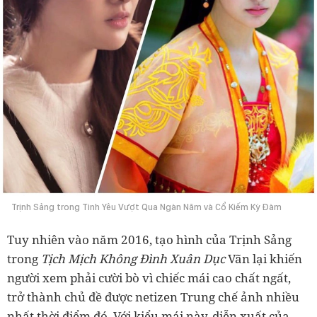
Trịnh Sảng trong Tình Yêu Vượt Qua Ngàn Năm và Cổ Kiếm Kỳ Đàm
Tuy nhiên vào năm 2016, tạo hình của Trịnh Sảng
trong
Tịch Mịch Không Đình Xuân Dục
Vãn lại khiến
người xem phải cười bò vì chiếc mái cao chất ngất,
trở thành chủ đề được netizen Trung chế ảnh nhiều
nhất thời điểm đó. Với kiểu mái này, diễn xuất của