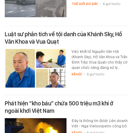
THẾ GIỚI ĐÓ ĐÂY
-
6 giờ trước
Luật sư phân tích về tội danh của Khánh Sky, Hồ
Văn Khoa và Vua Quạt
Việc khởi tố Nguyễn Văn Hợi
(Khánh Sky), Hồ Văn Khoa và Trần
Đình Tiệp (Vua Quạt) cho thấy cơ
quan chức năng đang xử lý…
XÃ HỘI
-
6 giờ trước
Phát hiện “kho báu” chứa 500 triệu m3 khí ở
ngoài khơi Việt Nam
Đây là thông tin được Liên doanh
Việt - Nga Vietsovpetro công bố.
XÃ HỘI
-
6 giờ trước