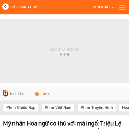
VỀ TRANG CHỦ
MỚI NHẤT
MỚI NHẤT
Xem thêm
Cine
Phim Chiếu Rạp
Phim Việt Nam
Phim Truyền Hình
Hoa
Mỹ nhân Hoa ngữ có thù với mái ngố: Triệu Lệ