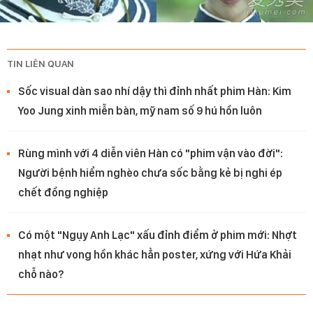
TIN LIÊN QUAN
Sốc visual dàn sao nhí dậy thì đỉnh nhất phim Hàn: Kim
Yoo Jung xinh miễn bàn, mỹ nam số 9 hú hồn luôn
Rùng mình với 4 diễn viên Hàn có "phim vận vào đời":
Người bệnh hiểm nghèo chưa sốc bằng kẻ bị nghi ép
chết đồng nghiệp
Có một "Ngụy Anh Lạc" xấu đỉnh điểm ở phim mới: Nhợt
nhạt như vong hồn khác hẳn poster, xứng với Hứa Khải
chỗ nào?