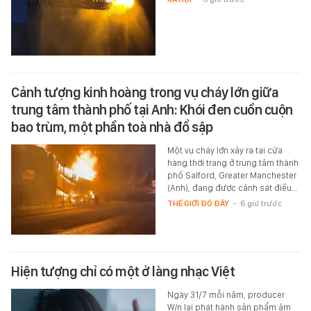
Cảnh tượng kinh hoàng trong vụ cháy lớn giữa
trung tâm thành phố tại Anh: Khói đen cuồn cuộn
bao trùm, một phần toà nhà đổ sập
Một vụ cháy lớn xảy ra tại cửa
hàng thời trang ở trung tâm thành
phố Salford, Greater Manchester
(Anh), đang được cảnh sát điều…
THẾ GIỚI ĐÓ ĐÂY
-
6 giờ trước
Hiện tượng chỉ có một ở làng nhạc Việt
Ngày 31/7 mỗi năm, producer
W/n lại phát hành sản phẩm âm