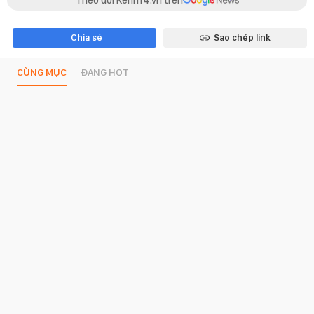
Theo dõi Kenh14.vn trên
Chia sẻ
Sao chép link
CÙNG MỤC
ĐANG HOT