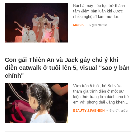
Bài hát này tiếp tục trở thành
tâm điểm bàn luận khi được
nhiều nghệ sĩ làm mới lại.
MUSIK
-
6 giờ trước
Con gái Thiên An và Jack gây chú ý khi
diễn catwalk ở tuổi lên 5, visual "sao y bản
chính"
Vừa tròn 5 tuổi, bé Sol vừa
tham gia trình diễn ở một sự
kiện thời trang lớn dành cho trẻ
em với phong thái đáng khen…
BEAUTY & FASHION
-
5 giờ trước