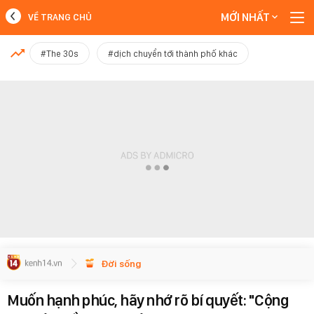
MỚI NHẤT
VỀ TRANG CHỦ
MỚI NHẤT
#The 30s
#dịch chuyển tới thành phố khác
Xem thêm
Đời sống
Muốn hạnh phúc, hãy nhớ rõ bí quyết: "Cộng