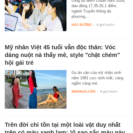
công bố điểm chuẩn năm 2026,
dao động 17,35-26,1 điểm,
ngành Truyền thông đa
phương…
HỌC ĐƯỜNG
-
6 giờ trước
Mỹ nhân Việt 45 tuổi vẫn độc thân: Vóc
dáng nuột nà thấy mê, style "chặt chém"
hội gái trẻ
Gu ăn vận của mỹ nhân sinh
năm 1981 cực nịnh mắt, càng
ngắm càng mê.
XEM MUA LUÔN
-
6 giờ trước
Trên đời chỉ tồn tại một loài vật duy nhất
trên có màu xanh lam: Vì sao sắc màu này