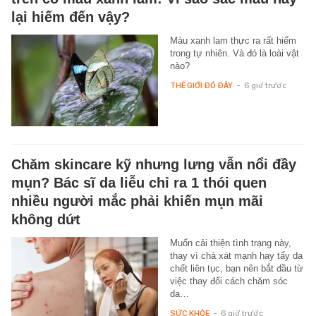
lại hiếm đến vậy?
Màu xanh lam thực ra rất hiếm
trong tự nhiên. Và đó là loài vật
nào?
THẾ GIỚI ĐÓ ĐÂY
-
6 giờ trước
Chăm skincare kỹ nhưng lưng vẫn nổi đầy
mụn? Bác sĩ da liễu chỉ ra 1 thói quen
nhiều người mắc phải khiến mụn mãi
không dứt
Muốn cải thiện tình trạng này,
thay vì chà xát mạnh hay tẩy da
chết liên tục, bạn nên bắt đầu từ
việc thay đổi cách chăm sóc
da…
SỨC KHỎE
-
6 giờ trước