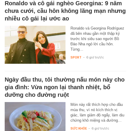
Ronaldo và cô gái nghèo Georgina: 9 năm
chưa cưới, cầu hôn không lãng mạn nhưng
nhiều cô gái lại ước ao
Ronaldo và Georgina Rodríguez
đã bên nhau gần một thập kỷ
trước khi siêu sao người Bồ
Đào Nha ngỏ lời cầu hôn.
Từng…
SPORT
-
6 giờ trước
Ngày đầu thu, tôi thường nấu món này cho
gia đình: Vừa ngon lại thanh nhiệt, bổ
dưỡng cho đường ruột
Món này rất thích hợp cho đầu
mùa thu, vì nó kích thích vị
giác, làm giảm độ ngấy, làm dịu
chứng khô miệng và đường…
SỨC KHỎE
-
6 giờ trước