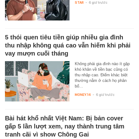
STAR
-
6 giờ trước
5 thói quen tiêu tiền giúp nhiều gia đình
thu nhập không quá cao vẫn hiếm khi phải
vay mượn cuối tháng
Không phải gia đình nào ít gặp
khó khăn về tiền bạc cũng có
thu nhập cao. Điểm khác biệt
thường nằm ở cách họ phân
bổ…
MONEY.14
-
6 giờ trước
Bài hát khổ nhất Việt Nam: Bị bản cover
gấp 5 lần lượt xem, nay thành trung tâm
tranh cãi vì show Chông Gai