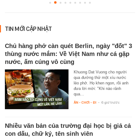
TIN MỚI CẬP NHẬT
Chủ hàng phở càn quét Berlin, ngày "đốt" 3
thùng nước mắm: Về Việt Nam như cá gặp
nước, ấm cúng vô cùng
Khuong Dat Vuong cho người
qua đường thử một xíu nước
lèo phở. Họ khen ngon, rồi anh
đưa lời mời: "Khi nào rảnh
qua…
ĂN - CHƠI - ĐI
-
6 giờ trước
Nhiều văn bản của trường đại học bị giả cả
con dấu, chữ ký, tên sinh viên