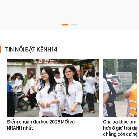
TIN NỔI BẬT KÊNH14
Điểm chuẩn đại học 2026 MỚI và
Cha òa khóc ôm c
NHANH nhất
hơn 8 giờ trôi dạt
chẳng còn cơ hội