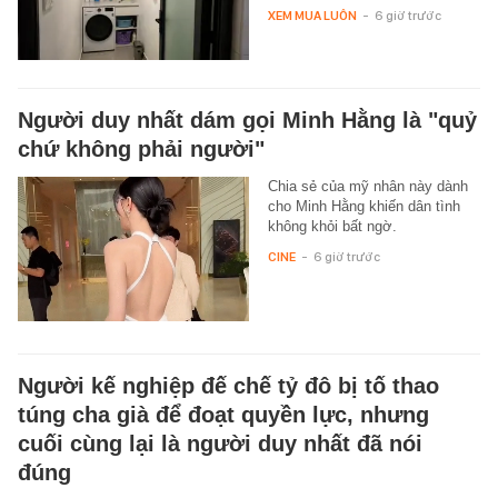
XEM MUA LUÔN
-
6 giờ trước
Người duy nhất dám gọi Minh Hằng là "quỷ
chứ không phải người"
Chia sẻ của mỹ nhân này dành
cho Minh Hằng khiến dân tình
không khỏi bất ngờ.
CINE
-
6 giờ trước
Người kế nghiệp đế chế tỷ đô bị tố thao
túng cha già để đoạt quyền lực, nhưng
cuối cùng lại là người duy nhất đã nói
đúng