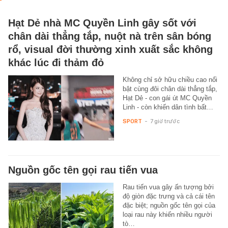
Hạt Dẻ nhà MC Quyền Linh gây sốt với
chân dài thẳng tắp, nuột nà trên sân bóng
rổ, visual đời thường xinh xuất sắc không
khác lúc đi thảm đỏ
Không chỉ sở hữu chiều cao nổi
bật cùng đôi chân dài thẳng tắp,
Hạt Dẻ - con gái út MC Quyền
Linh - còn khiến dân tình bất…
SPORT
-
7 giờ trước
Nguồn gốc tên gọi rau tiến vua
Rau tiến vua gây ấn tượng bởi
độ giòn đặc trưng và cả cái tên
đặc biệt; nguồn gốc tên gọi của
loại rau này khiến nhiều người
tò…