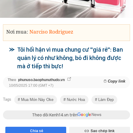
Nơi mua:
Narciso Rodriguez
Tôi hối hận vì mua chung cư "giá rẻ": Ban
quản lý có như không, bỏ đi không được
mà ở tiếp thì bực!
Theo
phunuso.baophunuthudo.vn
Copy link
10/05/2025 17:00 (GMT +7)
Tags
Mua Món Này Oke
Nước Hoa
Làm Đẹp
Theo dõi Kenh14.vn trên
Chia sẻ
Sao chép link