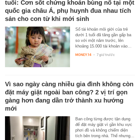
tuổi: Cơn sốt chứng khoán bùng nổ tại một
quốc gia châu Á, phụ huynh đua nhau tích
sản cho con từ khi mới sinh
Số tài khoản môi giới của trẻ
dưới 1 tuổi đã tăng gần gấp ba
so với một năm trước, lên
khoảng 15.000 tài khoản vào…
MONEY.14
-
7 giờ trước
Vì sao ngày càng nhiều gia đình không còn
đặt máy giặt ngoài ban công? 2 vị trí gọn
gàng hơn đang dần trở thành xu hướng
mới
Ban công từng được tận dụng
để đặt máy giặt vì gần khu vực
phơi đồ và không chiếm diện
tích bên trong nhà. Thế nhưng…