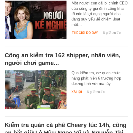
Một người con gái bị chính CEO
của công ty gia đình công khai
tố cáo là lợi dụng người cha
đang suy yếu để chiếm đoạt
một…
THẾ GIỚI ĐÓ ĐÂY
-
6 giờ trước
Công an kiểm tra 162 shipper, nhân viên,
người chơi game...
Qua kiểm tra, cơ quan chức
năng phát hiện 6 trường hợp
dương tính với ma túy.
XÃ HỘI
-
6 giờ trước
Kiểm tra quán cà phê Cheery lúc 14h, công
an bắt giữ Lê Hữu Ngọc Vũ và Nguyễn Thị