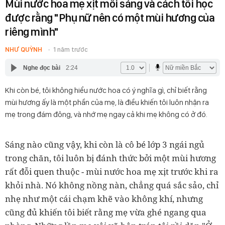
Mùi nước hoa mẹ xịt mỗi sáng và cách tôi học
được rằng "Phụ nữ nên có một mùi hương của
riêng mình"
NHƯ QUỲNH
1 năm trước
Nghe đọc bài
2:24
Khi còn bé, tôi không hiểu nước hoa có ý nghĩa gì, chỉ biết rằng
mùi hương ấy là một phần của mẹ, là điều khiến tôi luôn nhận ra
mẹ trong đám đông, và nhớ mẹ ngay cả khi mẹ không có ở đó.
Sáng nào cũng vậy, khi còn là cô bé lớp 3 ngái ngủ
trong chăn, tôi luôn bị đánh thức bởi một mùi hương
rất đỗi quen thuộc
-
mùi nước hoa mẹ xịt trước khi ra
khỏi nhà. Nó không nồng nàn, chẳng quá sắc sảo, chỉ
nhẹ như một cái chạm khẽ vào không khí, nhưng
cũng đủ khiến tôi biết rằng mẹ vừa ghé ngang qua