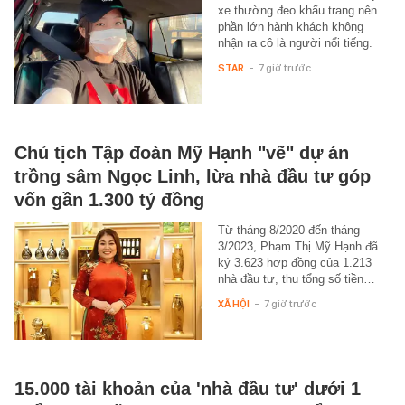
xe thường đeo khẩu trang nên
phần lớn hành khách không
nhận ra cô là người nổi tiếng.
STAR
-
7 giờ trước
Chủ tịch Tập đoàn Mỹ Hạnh "vẽ" dự án
trồng sâm Ngọc Linh, lừa nhà đầu tư góp
vốn gần 1.300 tỷ đồng
Từ tháng 8/2020 đến tháng
3/2023, Phạm Thị Mỹ Hạnh đã
ký 3.623 hợp đồng của 1.213
nhà đầu tư, thu tổng số tiền…
XÃ HỘI
-
7 giờ trước
15.000 tài khoản của 'nhà đầu tư' dưới 1