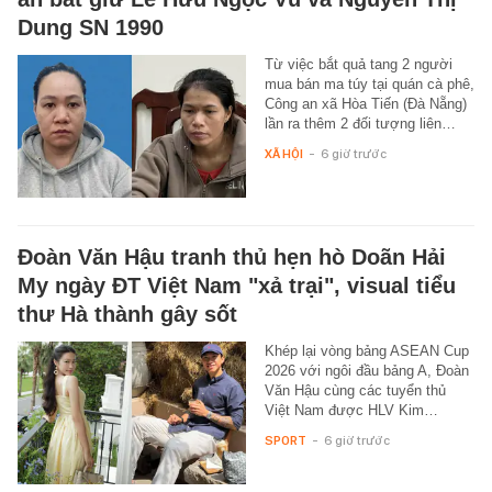
Dung SN 1990
Từ việc bắt quả tang 2 người
mua bán ma túy tại quán cà phê,
Công an xã Hòa Tiến (Đà Nẵng)
lần ra thêm 2 đối tượng liên…
XÃ HỘI
-
6 giờ trước
Đoàn Văn Hậu tranh thủ hẹn hò Doãn Hải
My ngày ĐT Việt Nam "xả trại", visual tiểu
thư Hà thành gây sốt
Khép lại vòng bảng ASEAN Cup
2026 với ngôi đầu bảng A, Đoàn
Văn Hậu cùng các tuyển thủ
Việt Nam được HLV Kim…
SPORT
-
6 giờ trước