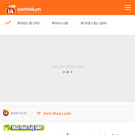
MỚI NHẤT
#mẹo đi chợ
#mẹo vặt
#chơi cây cảnh
Xem thêm
Xem Mua Luôn