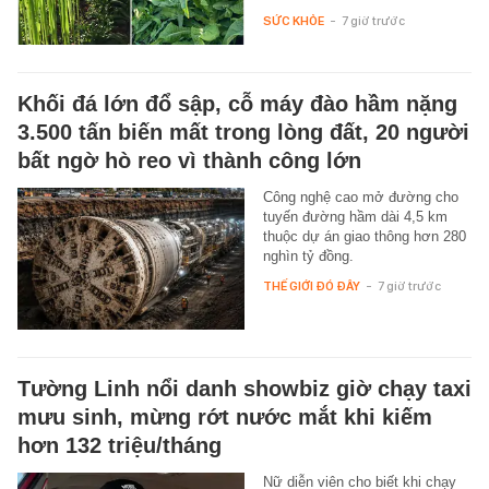
SỨC KHỎE
-
7 giờ trước
Khối đá lớn đổ sập, cỗ máy đào hầm nặng
3.500 tấn biến mất trong lòng đất, 20 người
bất ngờ hò reo vì thành công lớn
Công nghệ cao mở đường cho
tuyến đường hầm dài 4,5 km
thuộc dự án giao thông hơn 280
nghìn tỷ đồng.
THẾ GIỚI ĐÓ ĐÂY
-
7 giờ trước
Tường Linh nổi danh showbiz giờ chạy taxi
mưu sinh, mừng rớt nước mắt khi kiếm
hơn 132 triệu/tháng
Nữ diễn viên cho biết khi chạy