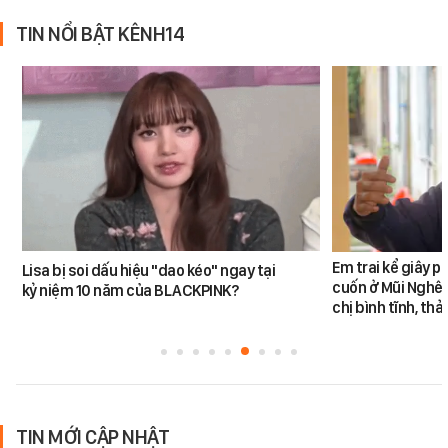
TIN NỔI BẬT KÊNH14
Em trai kể giây p
Lisa bị soi dấu hiệu "dao kéo" ngay tại
cuốn ở Mũi Nghê:
kỷ niệm 10 năm của BLACKPINK?
chị bình tĩnh, th
TIN MỚI CẬP NHẬT