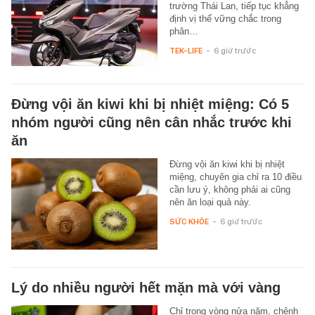
trường Thái Lan, tiếp tục khẳng
định vị thế vững chắc trong
phân…
TEK-LIFE
-
6 giờ trước
Đừng vội ăn kiwi khi bị nhiệt miệng: Có 5
nhóm người cũng nên cân nhắc trước khi
ăn
Đừng vội ăn kiwi khi bị nhiệt
miệng, chuyên gia chỉ ra 10 điều
cần lưu ý, không phải ai cũng
nên ăn loại quả này.
SỨC KHỎE
-
6 giờ trước
Lý do nhiều người hết mặn mà với vàng
Chỉ trong vòng nửa năm, chênh