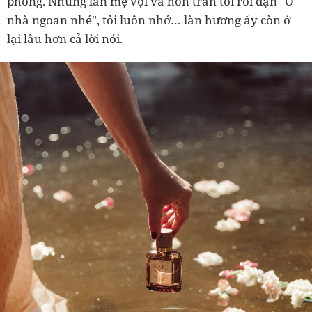
phòng. Những lần mẹ vội vã hôn trán tôi rồi dặn "Ở
nhà ngoan nhé", tôi luôn nhớ… làn hương ấy còn ở
lại lâu hơn cả lời nói.