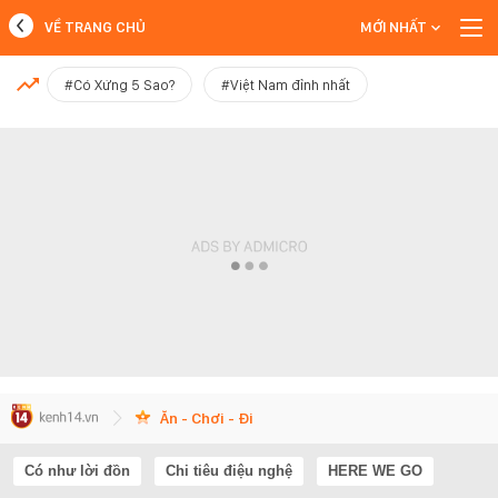
VỀ TRANG CHỦ
MỚI NHẤT
MỚI NHẤT
#Có Xứng 5 Sao?
#Việt Nam đỉnh nhất
Xem thêm
Ăn - Chơi - Đi
Có như lời đồn
Chi tiêu điệu nghệ
HERE WE GO