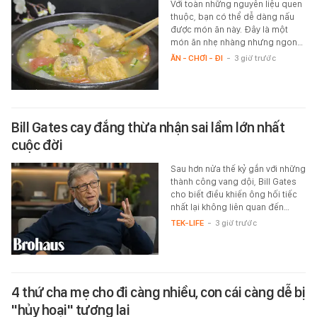
Với toàn những nguyên liệu quen
thuộc, bạn có thể dễ dàng nấu
được món ăn này. Đây là một
món ăn nhẹ nhàng nhưng ngon…
ĂN - CHƠI - ĐI
-
3 giờ trước
Bill Gates cay đắng thừa nhận sai lầm lớn nhất
cuộc đời
Sau hơn nửa thế kỷ gắn với những
thành công vang dội, Bill Gates
cho biết điều khiến ông hối tiếc
nhất lại không liên quan đến…
TEK-LIFE
-
3 giờ trước
4 thứ cha mẹ cho đi càng nhiều, con cái càng dễ bị
"hủy hoại" tương lai