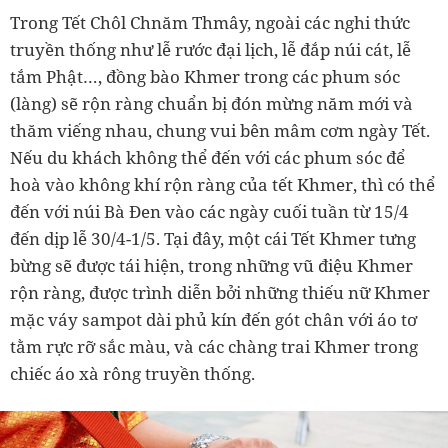
Trong Tết Chôl Chnăm Thmây, ngoài các nghi thức
truyền thống như lễ rước đại lịch, lễ đắp núi cát, lễ
tắm Phật…, đồng bào Khmer trong các phum sóc
(làng) sẽ rộn ràng chuẩn bị đón mừng năm mới và
thăm viếng nhau, chung vui bên mâm cơm ngày Tết.
Nếu du khách không thể đến với các phum sóc để
hoà vào không khí rộn ràng của tết Khmer, thì có thể
đến với núi Bà Đen vào các ngày cuối tuần từ 15/4
đến dịp lễ 30/4-1/5. Tại đây, một cái Tết Khmer tưng
bừng sẽ được tái hiện, trong những vũ điệu Khmer
rộn ràng, được trình diễn bởi những thiếu nữ Khmer
mặc váy sampot dài phủ kín đến gót chân với áo tơ
tằm rực rỡ sắc màu, và các chàng trai Khmer trong
chiếc áo xà rông truyền thống.