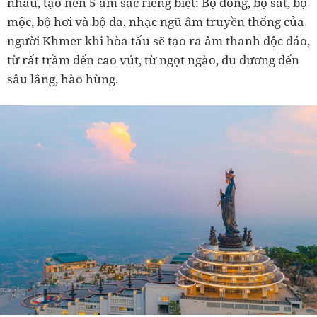
nhau, tạo nên 5 âm sắc riêng biệt: Bộ đồng, bộ sắt, bộ
mộc, bộ hơi và bộ da, nhạc ngũ âm truyền thống của
người Khmer khi hòa tấu sẽ tạo ra âm thanh độc đáo,
từ rất trầm đến cao vút, từ ngọt ngào, du dương đến
sâu lắng, hào hùng.