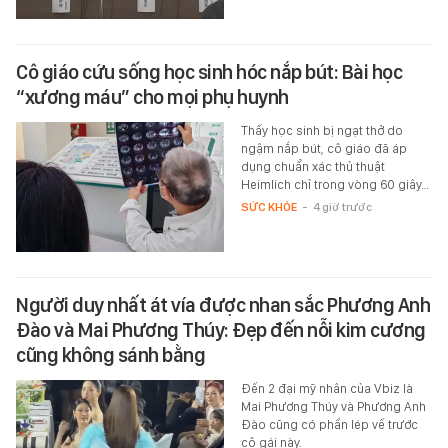
Cô giáo cứu sống học sinh hóc nắp bút: Bài học
“xương máu” cho mọi phụ huynh
Thấy học sinh bị ngạt thở do
ngậm nắp bút, cô giáo đã áp
dụng chuẩn xác thủ thuật
Heimlich chỉ trong vòng 60 giây…
SỨC KHỎE
-
4 giờ trước
Người duy nhất át vía được nhan sắc Phương Anh
Đào và Mai Phương Thúy: Đẹp đến nỗi kim cương
cũng không sánh bằng
Đến 2 đại mỹ nhân của Vbiz là
Mai Phương Thúy và Phương Anh
Đào cũng có phần lép vế trước
cô gái này.