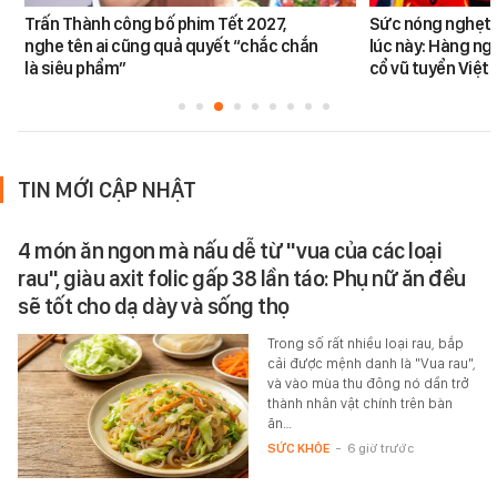
Trấn Thành công bố phim Tết 2027,
Sức nóng nghẹt t
nghe tên ai cũng quả quyết “chắc chắn
lúc này: Hàng ng
là siêu phẩm”
cổ vũ tuyển Việt
TIN MỚI CẬP NHẬT
4 món ăn ngon mà nấu dễ từ "vua của các loại
rau", giàu axit folic gấp 38 lần táo: Phụ nữ ăn đều
sẽ tốt cho dạ dày và sống thọ
Trong số rất nhiều loại rau, bắp
cải được mệnh danh là "Vua rau",
và vào mùa thu đông nó dần trở
thành nhân vật chính trên bàn
ăn…
SỨC KHỎE
-
6 giờ trước