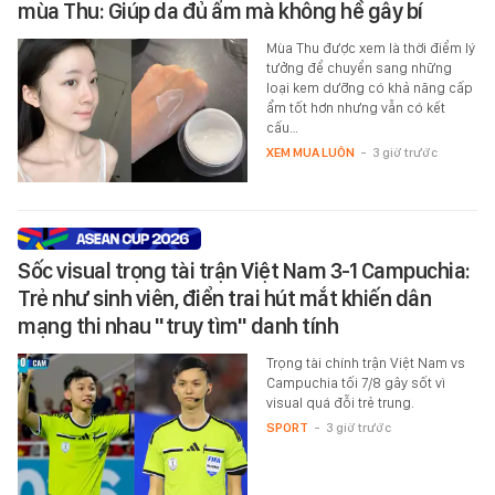
mùa Thu: Giúp da đủ ẩm mà không hề gây bí
Mùa Thu được xem là thời điểm lý
tưởng để chuyển sang những
loại kem dưỡng có khả năng cấp
ẩm tốt hơn nhưng vẫn có kết
cấu…
XEM MUA LUÔN
-
3 giờ trước
Sốc visual trọng tài trận Việt Nam 3-1 Campuchia:
Trẻ như sinh viên, điển trai hút mắt khiến dân
mạng thi nhau "truy tìm" danh tính
Trọng tài chính trận Việt Nam vs
Campuchia tối 7/8 gây sốt vì
visual quá đỗi trẻ trung.
SPORT
-
3 giờ trước