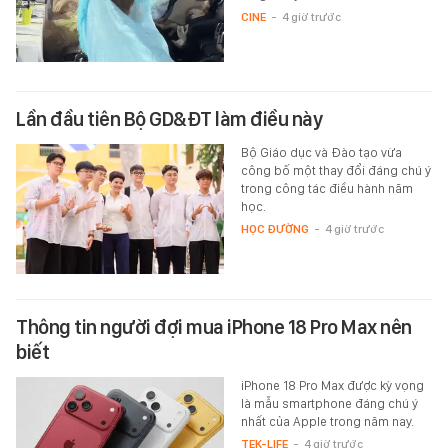
CINE
-
4 giờ trước
Lần đầu tiên Bộ GD&ĐT làm điều này
Bộ Giáo dục và Đào tạo vừa
công bố một thay đổi đáng chú ý
trong công tác điều hành năm
học.
HỌC ĐƯỜNG
-
4 giờ trước
Thông tin người đợi mua iPhone 18 Pro Max nên
biết
iPhone 18 Pro Max được kỳ vọng
là mẫu smartphone đáng chú ý
nhất của Apple trong năm nay.
TEK-LIFE
-
4 giờ trước