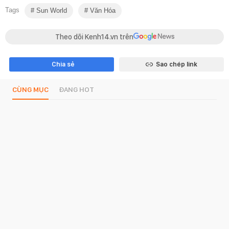
Tags
Sun World
Văn Hóa
Theo dõi Kenh14.vn trên
Chia sẻ
Sao chép link
CÙNG MỤC
ĐANG HOT