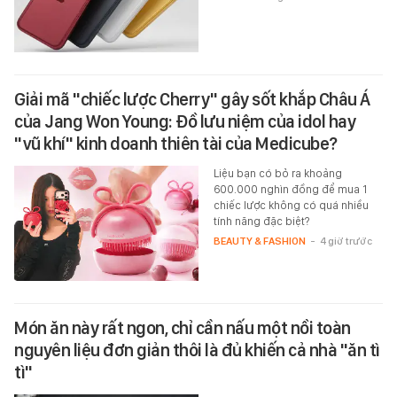
Giải mã "chiếc lược Cherry" gây sốt khắp Châu Á
của Jang Won Young: Đồ lưu niệm của idol hay
"vũ khí" kinh doanh thiên tài của Medicube?
Liệu bạn có bỏ ra khoảng
600.000 nghìn đồng để mua 1
chiếc lược không có quá nhiều
tính năng đặc biệt?
BEAUTY & FASHION
-
4 giờ trước
Món ăn này rất ngon, chỉ cần nấu một nồi toàn
nguyên liệu đơn giản thôi là đủ khiến cả nhà "ăn tì
tì"