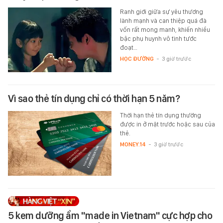
Ranh giới giữa sự yêu thương
lành mạnh và can thiệp quá đà
vốn rất mong manh, khiến nhiều
bậc phụ huynh vô tình tước
đoạt…
HỌC ĐƯỜNG
-
3 giờ trước
Vì sao thẻ tín dụng chỉ có thời hạn 5 năm?
Thời hạn thẻ tín dụng thường
được in ở mặt trước hoặc sau của
thẻ.
MONEY.14
-
3 giờ trước
5 kem dưỡng ẩm "made in Vietnam" cực hợp cho