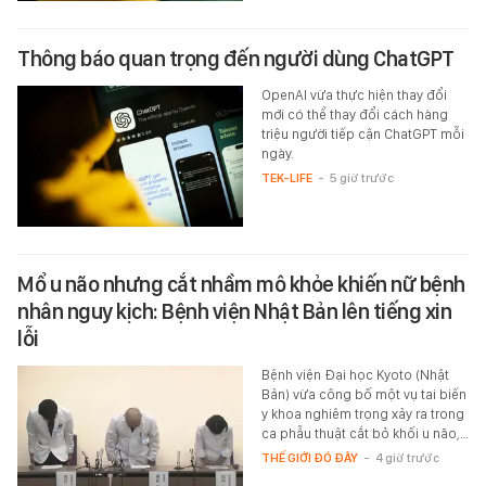
Thông báo quan trọng đến người dùng ChatGPT
OpenAI vừa thực hiện thay đổi
mới có thể thay đổi cách hàng
triệu người tiếp cận ChatGPT mỗi
ngày.
TEK-LIFE
-
5 giờ trước
Mổ u não nhưng cắt nhầm mô khỏe khiến nữ bệnh
nhân nguy kịch: Bệnh viện Nhật Bản lên tiếng xin
lỗi
Bệnh viện Đại học Kyoto (Nhật
Bản) vừa công bố một vụ tai biến
y khoa nghiêm trọng xảy ra trong
ca phẫu thuật cắt bỏ khối u não,…
THẾ GIỚI ĐÓ ĐÂY
-
4 giờ trước