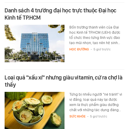
Danh sách 4 trường đại học trực thuộc Đại học
Kinh tế TP.HCM
Bốn trường thành viên của Đại
học Kinh tế TP.HCM (UEH) được
tổ chức theo từng lĩnh vực đào
tạo mũi nhọn, tạo nên hệ sinh…
HỌC ĐƯỜNG
-
5 giờ trước
Loại quả "xấu xí" nhưng giàu vitamin, cứ ra chợ là
thấy
Từng bị nhiều người "né tránh" vì
vị đắng, loại quả này lại được
xem là thực phẩm giàu dưỡng
chất với những tác dụng đáng…
SỨC KHỎE
-
5 giờ trước