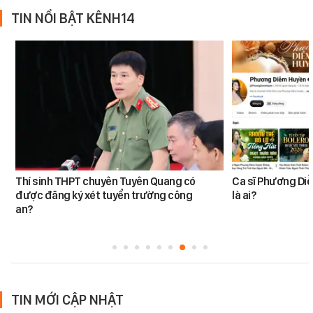
TIN NỔI BẬT KÊNH14
Thí sinh THPT chuyên Tuyên Quang có
Ca sĩ Phương Diễ
được đăng ký xét tuyển trường công
là ai?
an?
TIN MỚI CẬP NHẬT