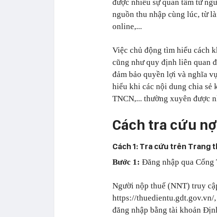
được nhiều sự quan tâm từ ngư
nguồn thu nhập cùng lúc, từ l
online,...
Việc chủ động tìm hiểu cách k
cũng như quy định liên quan để 
đảm bảo quyền lợi và nghĩa v
hiểu khi các nội dung chia sẻ 
TNCN,... thường xuyên được n
Cách tra cứu nợ
Cách 1: Tra cứu trên Trang 
Bước 1:
Đăng nhập qua Cổng 
Người nộp thuế (NNT) truy cập
https://thuedientu.gdt.gov.vn
đăng nhập bằng tài khoản Địn