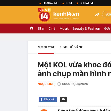
EMAGAZINE
ID.14
SHOWLIVE
3
Star
Ciné
Musik
Beauty & Fashion
Đời
MONEY.14
360 ĐỘ VÀNG
Một KOL vừa khoe đó
ảnh chụp màn hình r
NGỌC LINH,
14:00 16/05/2026
Chia sẻ
Đóng thuế đúng hạn và đầy 