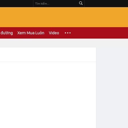
 đường
Xem Mua Luôn
Video