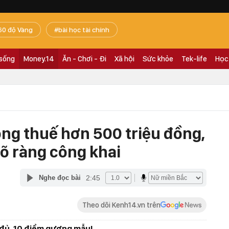
60 độ Vàng
bài học tài chính
 sống
Money.14
Ăn - Chơi - Đi
Xã hội
Sức khỏe
Tek-life
Học
ng thuế hơn 500 triệu đồng,
õ ràng công khai
2:45
Nghe đọc bài
Theo dõi Kenh14.vn trên
đủ, 10 điểm gương mẫu!