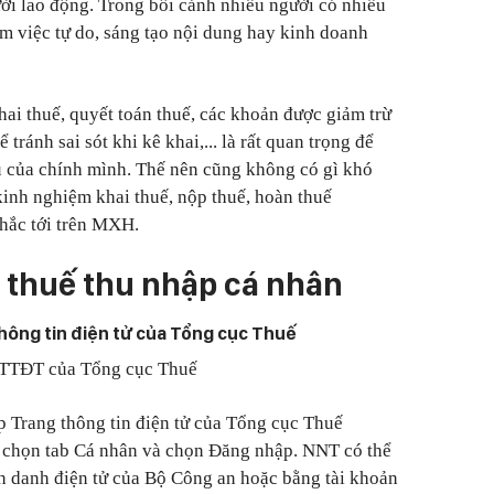
ời lao động. Trong bối cảnh nhiều người có nhiều
àm việc tự do, sáng tạo nội dung hay kinh doanh
hai thuế, quyết toán thuế, các khoản được giảm trừ
tránh sai sót khi kê khai,... là rất quan trọng để
ụ của chính mình. Thế nên cũng không có gì khó
kinh nghiệm khai thuế, nộp thuế, hoàn thuế
hắc tới trên MXH.
 thuế thu nhập cá nhân
thông tin điện tử của Tổng cục Thuế
TTĐT của Tổng cục Thuế
 Trang thông tin điện tử của Tổng cục Thuế
/, chọn tab Cá nhân và chọn Đăng nhập. NNT có thể
h danh điện tử của Bộ Công an hoặc bằng tài khoản