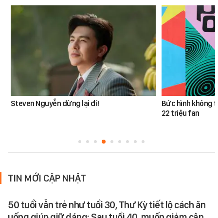
Steven Nguyễn dừng lại đi!
Bức hình không t
22 triệu fan
TIN MỚI CẬP NHẬT
50 tuổi vẫn trẻ như tuổi 30, Thư Kỳ tiết lộ cách ăn
uống giúp giữ dáng: Sau tuổi 40, muốn giảm cân