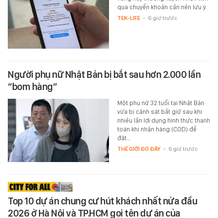
qua chuyển khoản cần nên lưu ý.
TEK-LIFE
-
6 giờ trước
Người phụ nữ Nhật Bản bị bắt sau hơn 2.000 lần
“bom hàng”
Một phụ nữ 32 tuổi tại Nhật Bản
vừa bị cảnh sát bắt giữ sau khi
nhiều lần lợi dụng hình thức thanh
toán khi nhận hàng (COD) để
đặt…
THẾ GIỚI ĐÓ ĐÂY
-
6 giờ trước
Top 10 dự án chung cư hút khách nhất nửa đầu
2026 ở Hà Nội và TP.HCM gọi tên dự án của