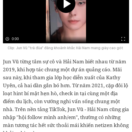
0:00
Clip: Jun Vũ "trả đũa" đăng khoảnh khắc Hải Nam mang giày cao gót
Jun Vũ từng tâm sự cô và Hải Nam biết nhau từ năm
2019, khi hợp tác chung một dự án quảng cáo. Mãi
sau này, khi tham gia lớp học diễn xuất của Kathy
Uyên, cả hai dần gắn bó hơn. Từ năm 2021, cặp đôi lộ
loạt hint bí mật hẹn hò, check in tại cùng một địa
điểm du lịch, còn vướng nghi vấn sống chung một
nhà. Trên nền tảng TikTok, Jun Vũ - Hải Nam cũng gia
nhập "hội follow mình anh/em", thường có những
màn tương tác hết sức thoải mái khiến netizen không