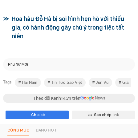
Hoa hậu Đỗ Hà bị soi hình hẹn hò với thiếu
gia, có hành động gây chú ý trong tiệc tất
niên
Phụ Nữ Mới
Tags
Hải Nam
Tin Tức Sao Việt
Jun Vũ
Giải Trí
Theo dõi Kenh14.vn trên
Chia sẻ
Sao chép link
CÙNG MỤC
ĐANG HOT