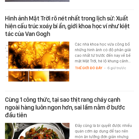
Hình ảnh Mặt Trời rõ nét nhất trong lịch sử: Xuất
hiện cấu trúc xoáy bí ẩn, giới khoa học ví như kiệt
tác của Van Gogh
Các nhà khoa học vừa công bố
những hình ảnh có độ phân giải
cao nhất từ trước đến nay về bề
mặt Mặt Trời, hé lộ khung cảnh…
THẾ GIỚI ĐÓ ĐÂY
-
6 giờ trước
Cùng 1 công thức, tại sao thịt rang cháy cạnh
ngoài hàng luôn ngon hơn, sai lầm nằm ở bước
đầu tiên
Đây cũng là bí quyết được nhiều
quán cơm áp dụng để tạo nên
món ăn tưởng đơn giản nhưng