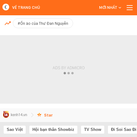
VỀ TRANG CHỦ
MỚI NHẤT
MỚI NHẤT
#Ồn ào của Thư Đan Nguyễn
Xem thêm
Star
Sao Việt
Hội bạn thân Showbiz
TV Show
Đi Soi Sao Đi