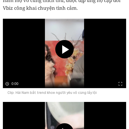
hâm mộ vô cùng thích thú, được dịp ủng hộ cặp đôi
Vbiz công khai chuyện tình cảm.
0:00
Clip: Hải Nam bắt trend khoe người yêu vô cùng lầy lội