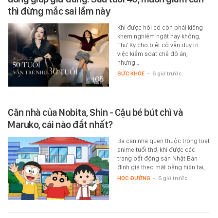
thì đừng mắc sai lầm này
Khi được hỏi có còn phải kiêng
khem nghiêm ngặt hay không,
Thư Kỳ cho biết cô vẫn duy trì
việc kiểm soát chế độ ăn,
nhưng…
SỨC KHỎE
-
6 giờ trước
Căn nhà của Nobita, Shin - Cậu bé bút chì và
Maruko, cái nào đắt nhất?
Ba căn nhà quen thuộc trong loạt
anime tuổi thơ, khi được các
trang bất động sản Nhật Bản
định giá theo mặt bằng hiện tại,…
HỌC ĐƯỜNG
-
6 giờ trước