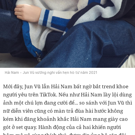
Hải Nam - Jun Vũ vướng nghi vấn hẹn hò từ năm 2021
Mới đây, Jun Vũ lẫn Hải Nam bất ngờ bắt trend khoe
người yêu trên TikTok. Nếu như Hải Nam lầy lội dùng
ảnh một chú lợn đang cười để... so sánh với Jun Vũ thì
nữ diễn viên cũng có màn trả đùa hài hước không
kém khi đăng khoảnh khắc Hải Nam mang giày cao
gót ở set quay. Hành động của cả hai khiến người