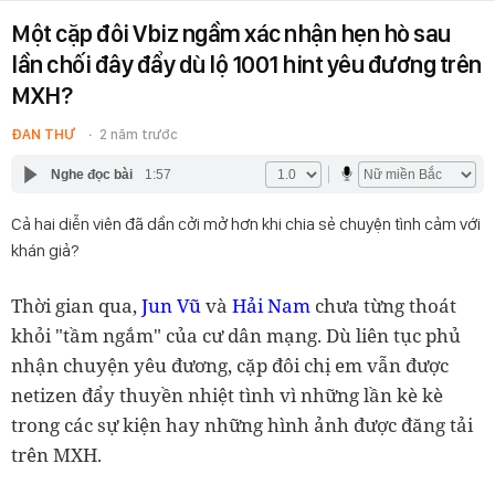
Một cặp đôi Vbiz ngầm xác nhận hẹn hò sau
lần chối đây đẩy dù lộ 1001 hint yêu đương trên
MXH?
ĐAN THƯ
2 năm trước
Nghe đọc bài
1:57
Cả hai diễn viên đã dần cởi mở hơn khi chia sẻ chuyện tình cảm với
khán giả?
Thời gian qua,
Jun Vũ
và
Hải Nam
chưa từng thoát
khỏi "tầm ngắm" của cư dân mạng. Dù liên tục phủ
nhận chuyện yêu đương, cặp đôi chị em vẫn được
netizen đẩy thuyền nhiệt tình vì những lần kè kè
trong các sự kiện hay những hình ảnh được đăng tải
trên MXH.