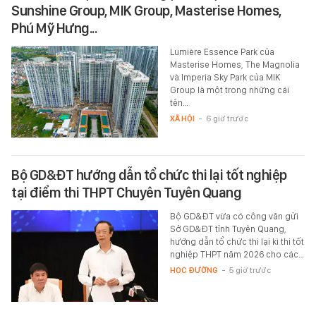
Sunshine Group, MIK Group, Masterise Homes,
Phú Mỹ Hưng...
Lumière Essence Park của
Masterise Homes, The Magnolia
và Imperia Sky Park của MIK
Group là một trong những cái
tên…
XÃ HỘI
-
6 giờ trước
Bộ GD&ĐT hướng dẫn tổ chức thi lại tốt nghiệp
tại điểm thi THPT Chuyên Tuyên Quang
Bộ GD&ĐT vừa có công văn gửi
Sở GD&ĐT tỉnh Tuyên Quang,
hướng dẫn tổ chức thi lại kì thi tốt
nghiệp THPT năm 2026 cho các…
HỌC ĐƯỜNG
-
5 giờ trước