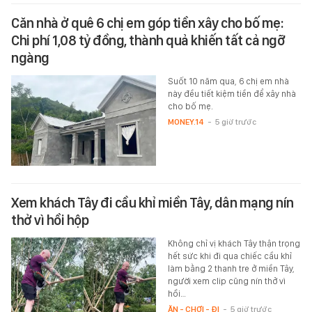
Căn nhà ở quê 6 chị em góp tiền xây cho bố mẹ:
Chi phí 1,08 tỷ đồng, thành quả khiến tất cả ngỡ
ngàng
Suốt 10 năm qua, 6 chị em nhà
này đều tiết kiệm tiền để xây nhà
cho bố mẹ.
MONEY.14
-
5 giờ trước
Xem khách Tây đi cầu khỉ miền Tây, dân mạng nín
thở vì hồi hộp
Không chỉ vị khách Tây thận trọng
hết sức khi đi qua chiếc cầu khỉ
làm bằng 2 thanh tre ở miền Tây,
người xem clip cũng nín thở vì
hồi…
ĂN - CHƠI - ĐI
-
5 giờ trước