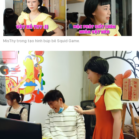
MisThy trong tạo hình búp bê Squid Game.