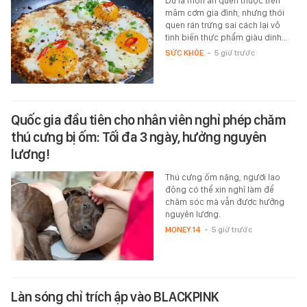
Dù là món ăn quen thuộc trên
mâm cơm gia đình, nhưng thói
quen rán trứng sai cách lại vô
tình biến thực phẩm giàu dinh…
SỨC KHỎE
-
5 giờ trước
Quốc gia đầu tiên cho nhân viên nghỉ phép chăm
thú cưng bị ốm: Tối đa 3 ngày, hưởng nguyên
lương!
Thú cưng ốm nặng, người lao
động có thể xin nghỉ làm để
chăm sóc mà vẫn được hưởng
nguyên lương.
MONEY.14
-
5 giờ trước
Làn sóng chỉ trích ập vào BLACKPINK