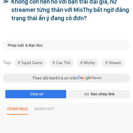
Không còn hẹn hò với bạn trai đại gia, nữ
streamer từng thân với MisThy bất ngờ đăng
trạng thái ẩn ý đang cô đơn?
Pháp luật & Bạn đọc
Tags
Squid Game
Cao Thủ
Misthy
Stream
Theo dõi Kenh14.vn trên
Chia sẻ
Sao chép link
CÙNG MỤC
ĐANG HOT