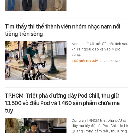
Tìm thấy thi thể thành viên nhóm nhạc nam nổi
tiếng trên sông
Nam ca sĩ 46 tuổi đã mất tích sau
khi ra ngoài đạp xe vào 4 giờ
sáng.
THẾ GIỚI ĐÓ ĐÂY
-
5 giờ trước
TP.HCM: Triệt phá đường dây Pod Chill, thu giữ
13.500 vỏ đầu Pod và 1.460 sản phẩm chứa ma
túy
Công an TP.HCM triệt phá đường
dây ma túy đội lốt Pod Chill do Lê
Quang Trọng cầm đầu, thu lượng