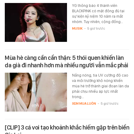
YG thông báo 4 thành viên
BLACKPINK có mặt đông đủ tại
sự kiện kỷ niệm 10 năm ra mắt
nhóm. Tuy nhiên, cộng đồng…
MUSIK
-
5 giờ trước
Mùa hè càng cần cẩn thận: 5 thói quen khiến làn
da già đi nhanh hơn mà nhiều người vẫn mắc phải
Nắng nóng, tia UV cường độ cao
và môi trường khô nóng khiến
mùa hè trở thành giai đoạn làn da
phải chịu nhiều áp lực nhất
trong…
XEM MUA LUÔN
-
5 giờ trước
[CLIP] 3 cá voi tạo khoảnh khắc hiếm gặp trên biển