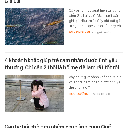
Gia Lai
Cá voi liên tục xuất hiện tại vùng
biển Gia Lai và được người dân
ghi lại. Nếu trước đây chỉ bắt gặp
từng con hoặc 2 con, lần này cả…
ĂN - CHƠI - ĐI
-
5 giờ trước
4 khoảnh khắc giúp trẻ cảm nhận được tình yêu
thương: Chỉ cần 2 thôi là bố mẹ đã làm rất tốt rồi
Vậy những khoảnh khắc thực sự
khiến trẻ cảm nhận được tình yêu
thương là gì?
HỌC ĐƯỜNG
-
5 giờ trước
Cậu bé hồi nhỏ đen nhẻm chụp ảnh cùng Quế