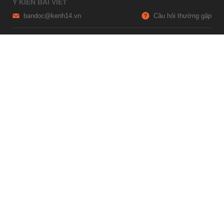
Ý KIẾN BÀI VIẾT
bandoc@kenh14.vn
Câu hỏi thường gặp
HỢP TÁC NỘI DUNG
marketing@kenh14.vn
024 7309 5555
HỖ TRỢ QUẢNG CÁO
giaitrixahoi@admicro.vn
02473007108
TRỤ SỞ HÀ NỘI
Tầng 21, Tòa nhà Center Building, Hapulico Complex, Số 01, phố
Nguyễn Huy Tưởng, phường Thanh Xuân, thành phố Hà Nội
TRỤ SỞ TP.HỒ CHÍ MINH
Tầng 4, Tòa nhà 123, số 127 Võ Văn Tần, Phường Xuân Hòa, TPHCM
Giấy phép thiết lập trang thông tin điện tử tổng hợp trên mạng số