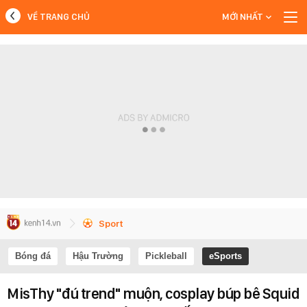
VỀ TRANG CHỦ
MỚI NHẤT
MỚI NHẤT
Xem thêm
Sport
Bóng đá
Hậu Trường
Pickleball
eSports
MisThy "đú trend" muộn, cosplay búp bê Squid