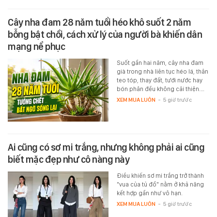
Cây nha đam 28 năm tuổi héo khô suốt 2 năm
bỗng bật chồi, cách xử lý của người bà khiến dân
mạng nể phục
Suốt gần hai năm, cây nha đam
già trong nhà liên tục héo lá, thân
teo tóp, thay đất, tưới nước hay
bón phân đều không cải thiện.…
XEM MUA LUÔN
-
5 giờ trước
Ai cũng có sơ mi trắng, nhưng không phải ai cũng
biết mặc đẹp như cô nàng này
Điều khiến sơ mi trắng trở thành
"vua của tủ đồ" nằm ở khả năng
kết hợp gần như vô hạn.
XEM MUA LUÔN
-
5 giờ trước