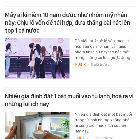
Mấy ai kỉ niệm 10 năm được như nhóm mỹ nhân
này: Chịu lỗ vốn để tái hợp, đưa thẳng bài hát lên
top 1 cả nước
Dù biết trước sẽ lỗ vốn, màn tái
hợp sau gần 10 năm vẫn giúp
nhóm nhạc nữ này tạo nên một
trong những cú lội ngược dòng…
MUSIK
-
6 giờ trước
Nhiều gia đình đặt 1 bát muối vào tủ lạnh, hoá ra vì
những lợi ích này
Nhiều gia đình đặt một bát muối
trong tủ lạnh nhưng không phải
ai cũng biết mục đích của việc
làm này.
TEK-LIFE
-
6 giờ trước