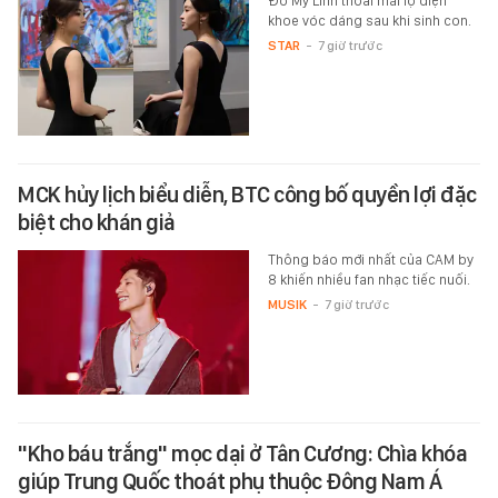
Đỗ Mỹ Linh thoải mái lộ diện
khoe vóc dáng sau khi sinh con.
STAR
-
7 giờ trước
MCK hủy lịch biểu diễn, BTC công bố quyền lợi đặc
biệt cho khán giả
Thông báo mới nhất của CAM by
8 khiến nhiều fan nhạc tiếc nuối.
MUSIK
-
7 giờ trước
"Kho báu trắng" mọc dại ở Tân Cương: Chìa khóa
giúp Trung Quốc thoát phụ thuộc Đông Nam Á