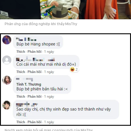
Phản ứng của đồng nghiệp khi thấy MisThy
Người xem phản hồi về màn cosplay mới của MisThy.