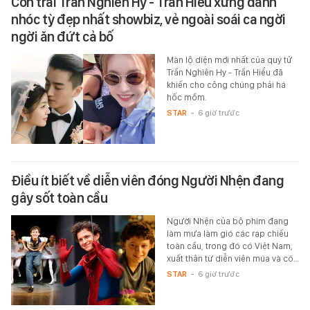
Con trai Trần Nghiên Hy - Trần Hiểu xứng danh
nhóc tỳ đẹp nhất showbiz, vẻ ngoài soái ca ngời
ngời ăn đứt cả bố
Màn lộ diện mới nhất của quý tử
Trần Nghiên Hy - Trần Hiểu đã
khiến cho công chúng phải há
hốc mồm.
STAR
-
6 giờ trước
Điều ít biết về diễn viên đóng Người Nhện đang
gây sốt toàn cầu
Người Nhện của bộ phim đang
làm mưa làm gió các rạp chiếu
toàn cầu, trong đó có Việt Nam,
xuất thân từ diễn viên múa và có…
STAR
-
6 giờ trước