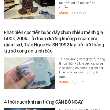
tang vật đủ để pha chế và
chuẩn…
XÃ HỘI
-
5 giờ trước
Phát hiện cọc tiền buộc dây chun nhiều mệnh giá
500k, 200k… ở đoạn đường không có camera
giám sát, Trần Ngọc Hà SN 1992 lập tức tới thẳng
trụ sở công an trình báo
Tài sản không kèm giấy tờ, thông
tin cá nhân và khu vực xảy ra sự
việc không có camera giám sát
khiến việc xác minh thông tin
gặp…
XÃ HỘI
-
5 giờ trước
4 thói quen khi rán trứng CẦN BỎ NGAY