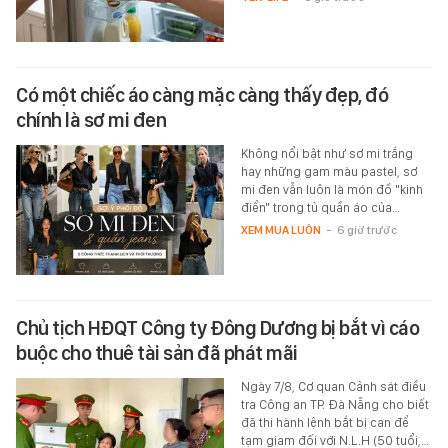
Có một chiếc áo càng mặc càng thấy đẹp, đó
chính là sơ mi đen
Không nổi bật như sơ mi trắng
hay những gam màu pastel, sơ
mi đen vẫn luôn là món đồ "kinh
điển" trong tủ quần áo của…
XEM MUA LUÔN
-
6 giờ trước
Chủ tịch HĐQT Công ty Đông Dương bị bắt vì cáo
buộc cho thuê tài sản đã phát mãi
Ngày 7/8, Cơ quan Cảnh sát điều
tra Công an TP. Đà Nẵng cho biết
đã thi hành lệnh bắt bị can để
tạm giam đối với N.L.H (50 tuổi,…