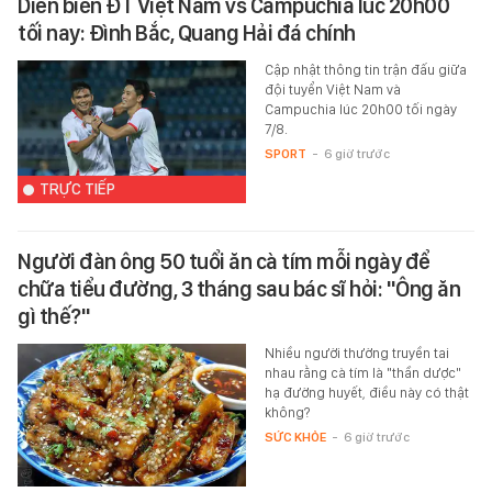
Diễn biến ĐT Việt Nam vs Campuchia lúc 20h00
tối nay: Đình Bắc, Quang Hải đá chính
Cập nhật thông tin trận đấu giữa
đội tuyển Việt Nam và
Campuchia lúc 20h00 tối ngày
7/8.
SPORT
-
6 giờ trước
TRỰC TIẾP
Người đàn ông 50 tuổi ăn cà tím mỗi ngày để
chữa tiểu đường, 3 tháng sau bác sĩ hỏi: "Ông ăn
gì thế?"
Nhiều người thường truyền tai
nhau rằng cà tím là "thần dược"
hạ đường huyết, điều này có thật
không?
SỨC KHỎE
-
6 giờ trước