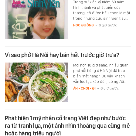
Trong sự kiện kỷ niệm 60 năm
hình thành và phát triển của
trường, cô được bầu chọn là một
trong những cựu sinh viên tiêu…
HỌC ĐƯỜNG
-
6 giờ trước
Vì sao phở Hà Nội hay bán hết trước giờ trưa?
Mới hơn 10 giờ sáng, nhiều quán
phở nổi tiếng ở Hà Nội đã treo
biển "hết hàng". Dù vậy, khách
vẫn lục tục kéo đến, có người…
ĂN - CHƠI - ĐI
-
6 giờ trước
Phát hiện 1 mỹ nhân cổ trang Việt đẹp như bước
ra từ tranh lụa, một ánh nhìn thoáng qua cũng mê
hoặc hàng triệu người