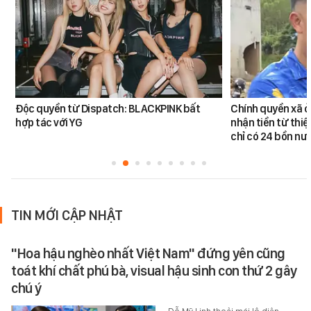
Độc quyền từ Dispatch: BLACKPINK bất
Chính quyền xã ở
hợp tác với YG
nhận tiền từ thi
chỉ có 24 bồn nư
TIN MỚI CẬP NHẬT
"Hoa hậu nghèo nhất Việt Nam" đứng yên cũng
toát khí chất phú bà, visual hậu sinh con thứ 2 gây
chú ý