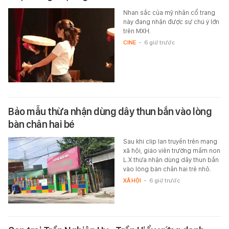
Nhan sắc của mỹ nhân cổ trang
này đang nhận được sự chú ý lớn
trên MXH.
CINE
-
6 giờ trước
Bảo mẫu thừa nhận dùng dây thun bắn vào lòng
bàn chân hai bé
Sau khi clip lan truyền trên mạng
xã hội, giáo viên trường mầm non
L.X thừa nhận dùng dây thun bắn
vào lòng bàn chân hai trẻ nhỏ.
XÃ HỘI
-
6 giờ trước