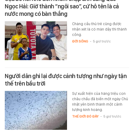
Ngọc Hải: Giờ thành “ngôi sao”, cứ hô tên là cả
nước mong có bàn thắng
Chàng cầu thủ trẻ cũng được
nhận xét là có màn dậy thì thành
công.
ĐỜI SỐNG
-
5 giờ trước
Người dân ghi lại được cảnh tượng như ngày tận
thế trên bầu trời
Sự xuất hiện của hàng triệu con
châu chấu đã biến một ngày Chủ
nhật yên bình thành một cảnh
tượng kinh hoàng.
THẾ GIỚI ĐÓ ĐÂY
-
5 giờ trước