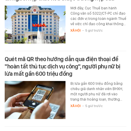
Mới đây, Cục Thuế ban hành
Công văn số 5322/CT-PC chỉ đạo
các đơn vị trong toàn ngành Thuế
về việc chỉ đạo công khai thông…
XÃ HỘI
-
5 giờ trước
Quét mã QR theo hướng dẫn qua điện thoại để
"hoàn tất thủ tục dịch vụ công", người phụ nữ bị
lừa mất gần 600 triệu đồng
Bị lừa gần 600 triệu đồng bằng
chiêu giả danh nhân viên BHXH,
một người phụ nữ đã rơi vào
trạng thái hoảng loạn, thường…
XÃ HỘI
-
5 giờ trước