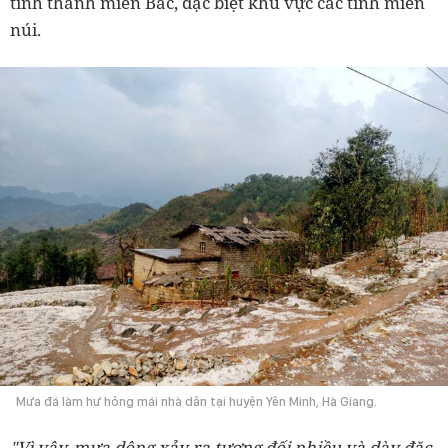
tỉnh thành miền Bắc, đặc biệt khu vực các tỉnh miền
núi.
Mưa đá làm hư hỏng mái nhà dân tại huyện Yên Minh, Hà Giang.
"Vì vậy, mưa dông xảy ra tương đối nhiều và dày đặc