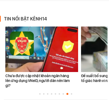
TIN NỔI BẬT KÊNH14
Chưa được cập nhật khoản ngân hàng
Đề xuất bổ sung 
lên ứng dụng VNeID, người dân nên làm
tố giác hành vi rử
gì?