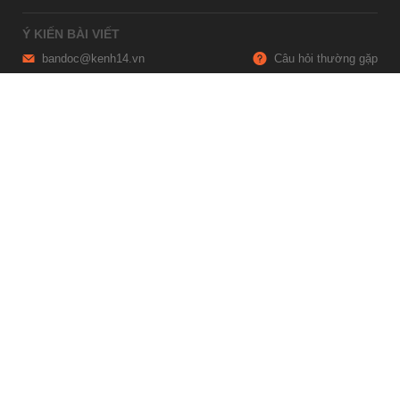
Ý KIẾN BÀI VIẾT
bandoc@kenh14.vn
Câu hỏi thường gặp
HỢP TÁC NỘI DUNG
marketing@kenh14.vn
024 7309 5555
HỖ TRỢ QUẢNG CÁO
giaitrixahoi@admicro.vn
02473007108
TRỤ SỞ HÀ NỘI
Tầng 21, Tòa nhà Center Building, Hapulico Complex, Số 01, phố
Nguyễn Huy Tưởng, phường Thanh Xuân, thành phố Hà Nội
TRỤ SỞ TP.HỒ CHÍ MINH
Tầng 4, Tòa nhà 123, số 127 Võ Văn Tần, Phường Xuân Hòa, TPHCM