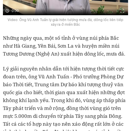
0:00
Video: Ông Vũ Anh Tuấn lý giải hiện tượng mưa đá, dông lốc liên tiếp
xảy ra ở miền Bắc
Những ngày qua, một số tỉnh ở vùng núi phía Bắc
như Hà Giang, Yên Bái, Sơn La và huyện miền núi
Tương Dương (Nghệ An) xuất hiện dông lốc, mưa đá.
Lý giải nguyên nhân dẫn tới hiện tượng thời tiết cực
đoan trên, ông Vũ Anh Tuấn - Phó trưởng Phòng Dự
báo Thời tiết, Trung tâm Dự báo khí tượng thuỷ văn
quốc gia cho biết, thời gian qua xuất hiện những đợt
không khí lạnh yếu. Trong khi đó, vùng áp thấp phía
Tây phát triển và mở rộng, đồng thời vùng gió trên
mực 5.000m di chuyển từ phía Tây sang phía Đông.
Tất cá các tổ hợp này tạo nên xáo động rất lớn ở các