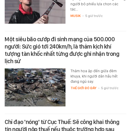
người bỏ phiếu lựa chọn các
tác…
MUSIK
-
5 giờ trước
Một siêu bão cướp đi sinh mạng của 500.000
người: Sức gió tới 240km/h, là thảm kịch khí
tượng tàn khốc nhất từng được ghi nhận trong
lịch sử
Thảm họa ập đến giữa đêm
khuya, khi người dân hầu hết
đang ngủ say.
THẾ GIỚI ĐÓ ĐÂY
-
5 giờ trước
Chỉ đạo 'nóng' từ Cục Thuế: Sẽ công khai thông
tin người nộp thuế nếu thuộc trường hợp sau