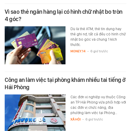
Vì sao thẻ ngân hàng lại có hình chữ nhật bo tròn
4 góc?
Dù là thẻ ATM, thẻ tín dụng hay
thẻ ghi nợ, tất cả đều có hình chữ
nhật bo góc và chung 1 kích
thước.
MONEY.14
-
6 giờ trước
Công an làm việc tại phòng khám nhiều tai tiếng ở
Hải Phòng
Các đơn vị nghiệp vụ thuộc Công
an TP Hải Phòng vừa phối hợp với
các đơn vị chức năng, địa
phương làm việc tại Phòng…
XÃ HỘI
-
6 giờ trước