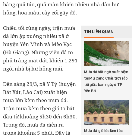
bằng quả táo, quả mận khiến nhiều nhà dân hư
hỏng, hoa màu, cây cối gãy đổ.
Chiều tối cùng ngày, trận mưa
TIN LIÊN QUAN
đá lớn ập xuống nhiều xã ở
huyện Yên Minh và Mèo Vạc
(Hà Giang). Những viên đá to
phủ trắng mặt đất, khiến 1.291
ngôi nhà bị hư hỏng mái.
Mưa đá bất ngờ xuất hiện
tại Mù Cang Chải, trời sập
Đến sáng 29/3, xã Y Tý (huyện
tối giữa ban ngày ở TP
Yên Bái
Bát Xát, Lào Cai) xuất hiện
mưa lớn kèm theo mưa đá.
Trận mưa kèm theo gió to bắt
đầu từ khoảng 5h30 đến 6h30.
Trong đó, mưa đá diễn ra
Mưa đá, gió lốc làm tốc
trong khoảng 5 phút. Đây là