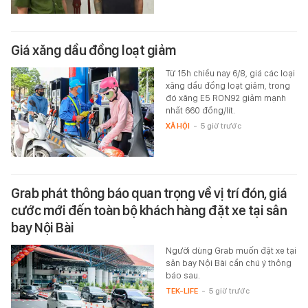
Giá xăng dầu đồng loạt giảm
Từ 15h chiều nay 6/8, giá các loại
xăng dầu đồng loạt giảm, trong
đó xăng E5 RON92 giảm mạnh
nhất 660 đồng/lít.
XÃ HỘI
-
5 giờ trước
Grab phát thông báo quan trọng về vị trí đón, giá
cước mới đến toàn bộ khách hàng đặt xe tại sân
bay Nội Bài
Người dùng Grab muốn đặt xe tại
sân bay Nội Bài cần chú ý thông
báo sau.
TEK-LIFE
-
5 giờ trước