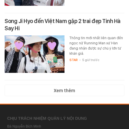
Song Ji Hyo đến Việt Nam gặp 2 trai đẹp Tinh Hà
Say Hi
Thông tin mới nhất liên quan đến
ngọc nữ Running Man xứ Hàn
đang nhận được sự chú ý lớn từ
khán giả.
STAR
-
5 giờ trước
Xem thêm
CHỊU TRÁCH NHIỆM QUẢN LÝ NỘI DUNG
Bà Nguyễn Bích Minh