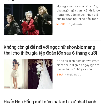
Một ngôi sao ca nhạc ở ta từng
phát ngôn gây tranh cãi khi khoe
trong một đêm nhạc: “Khán giả
của tôi toàn người có tiền, toàn…
MUSIK
-
6 giờ trước
Không còn gì để nói với ngọc nữ showbiz mang
thai cho thiếu gia tập đoàn lớn sau 6 tháng cưới
Ngọc nữ đình đám showbiz vừa
hiếm hoi lộ diện đã ngay lập tức
thu hút hết sự chú ý về mình.
STAR
-
6 giờ trước
Huấn Hoa Hồng một năm ba lần bị xử phạt hành