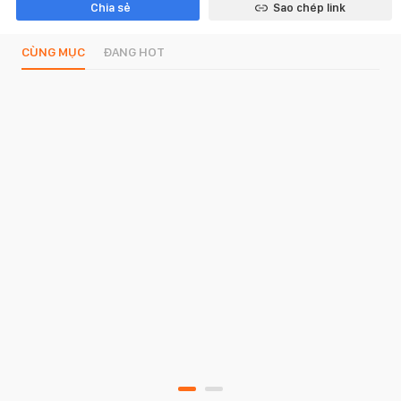
Chia sẻ
Sao chép link
CÙNG MỤC
ĐANG HOT