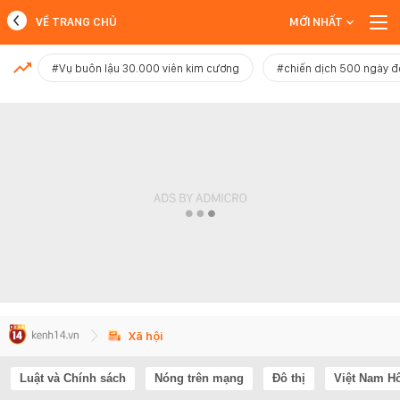
VỀ TRANG CHỦ
MỚI NHẤT
MỚI NHẤT
#Vụ buôn lậu 30.000 viên kim cương
#chiến dịch 500 ngày 
Xem thêm
Xã hội
Luật và Chính sách
Nóng trên mạng
Đô thị
Việt Nam H