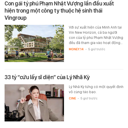
Con gái tỷ phú Phạm Nhật Vượng lần đầu xuất
hiện trong một công ty thuộc hệ sinh thái
Vingroup
Với sự xuất hiện của Minh Anh tại
Vin New Horizon, cả ba người
con của tỷ phú Phạm Nhật Vượng
đều đã tham gia vào hoạt động…
MONEY.14
-
5 giờ trước
33 tỷ “cứu lấy sĩ diện” của Lý Nhã Kỳ
Lý Nhã Kỳ từng có một quyết định
vô cùng táo bạo.
CINE
-
5 giờ trước