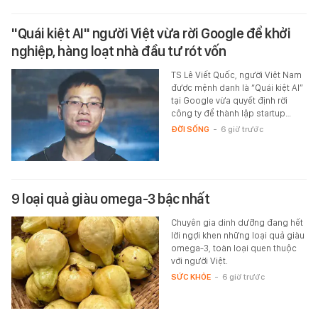
"Quái kiệt AI" người Việt vừa rời Google để khởi
nghiệp, hàng loạt nhà đầu tư rót vốn
TS Lê Viết Quốc, người Việt Nam
được mệnh danh là “Quái kiệt AI”
tại Google vừa quyết định rời
công ty để thành lập startup…
ĐỜI SỐNG
-
6 giờ trước
9 loại quả giàu omega-3 bậc nhất
Chuyên gia dinh dưỡng đang hết
lời ngợi khen những loại quả giàu
omega-3, toàn loại quen thuộc
với người Việt.
SỨC KHỎE
-
6 giờ trước