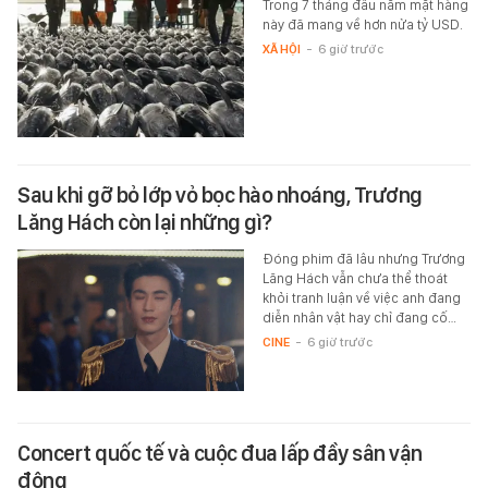
Trong 7 tháng đầu năm mặt hàng
này đã mang về hơn nửa tỷ USD.
XÃ HỘI
-
6 giờ trước
Sau khi gỡ bỏ lớp vỏ bọc hào nhoáng, Trương
Lăng Hách còn lại những gì?
Đóng phim đã lâu nhưng Trương
Lăng Hách vẫn chưa thể thoát
khỏi tranh luận về việc anh đang
diễn nhân vật hay chỉ đang cố…
CINE
-
6 giờ trước
Concert quốc tế và cuộc đua lấp đầy sân vận
động