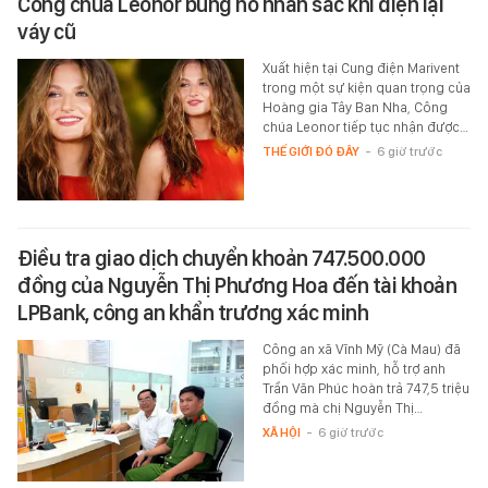
Công chúa Leonor bùng nổ nhan sắc khi diện lại
váy cũ
Xuất hiện tại Cung điện Marivent
trong một sự kiện quan trọng của
Hoàng gia Tây Ban Nha, Công
chúa Leonor tiếp tục nhận được…
THẾ GIỚI ĐÓ ĐÂY
-
6 giờ trước
Điều tra giao dịch chuyển khoản 747.500.000
đồng của Nguyễn Thị Phương Hoa đến tài khoản
LPBank, công an khẩn trương xác minh
Công an xã Vĩnh Mỹ (Cà Mau) đã
phối hợp xác minh, hỗ trợ anh
Trần Văn Phúc hoàn trả 747,5 triệu
đồng mà chị Nguyễn Thị…
XÃ HỘI
-
6 giờ trước