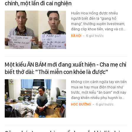
chính, một lần đi cai nghiện
Huấn Hoa Hồng được nhiều
người biết đến là “giang hồ
mạng”, thường xuyên livestream,
đăng clip khoe tiền, vàng và có…
XÃ HỘI
-
6 giờ trước
Một kiểu ĂN BÁM mới đang xuất hiện - Cha mẹ chỉ
biết thở dài: "Thôi miễn con khỏe là được"
Không còn cảnh ngửa tay xin tiền
mua xe hay mua điện thoại như
trước, một kiểu "ăn bám" mới này
đang khiến nhiều phụ huynh lo…
HỌC ĐƯỜNG
-
6 giờ trước