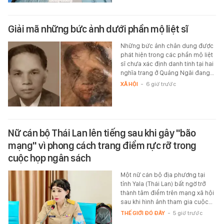
Giải mã những bức ảnh dưới phần mộ liệt sĩ
Những bức ảnh chân dung được
phát hiện trong các phần mộ liệt
sĩ chưa xác định danh tính tại hai
nghĩa trang ở Quảng Ngãi đang…
XÃ HỘI
-
6 giờ trước
Nữ cán bộ Thái Lan lên tiếng sau khi gây "bão
mạng" vì phong cách trang điểm rực rỡ trong
cuộc họp ngân sách
Một nữ cán bộ địa phương tại
tỉnh Yala (Thái Lan) bất ngờ trở
thành tâm điểm trên mạng xã hội
sau khi hình ảnh tham gia cuộc…
THẾ GIỚI ĐÓ ĐÂY
-
5 giờ trước