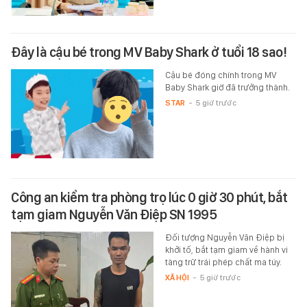
Đây là cậu bé trong MV Baby Shark ở tuổi 18 sao!
Cậu bé đóng chính trong MV
Baby Shark giờ đã trưởng thành.
STAR
-
5 giờ trước
Công an kiểm tra phòng trọ lúc 0 giờ 30 phút, bắt
tạm giam Nguyễn Văn Điệp SN 1995
Đối tượng Nguyễn Văn Điệp bị
khởi tố, bắt tạm giam về hành vi
tàng trữ trái phép chất ma túy.
XÃ HỘI
-
5 giờ trước