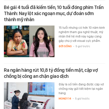
Bé gái 4 tuổi đã kiếm tiền, 10 tuổi đóng phim Trấn
Thành: Nay lột xác ngoạn mục, dự đoán sớm
thành mỹ nhân
15 tuổi nhưng có hơn 10 năm kinh
nghiệm tham gia nghệ thuật, mỹ
nhân thế hệ mới này ngày càng
gây chú ý với visual cực phẩm.
ĐỜI SỐNG
-
5 giờ trước
Ra ngân hàng rút 10,8 tỷ đồng tiền mặt, cặp vợ
chồng bị công an chặn giao dịch
Đây là số tiền đang được cặp vợ
chồng này gửi tiết kiệm tại ngân
hàng.
MONEY.14
-
5 giờ trước