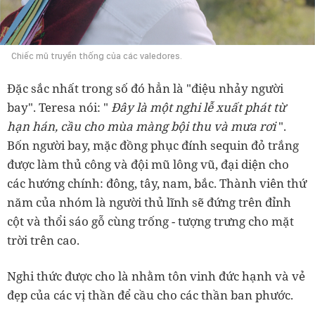
Chiếc mũ truyền thống của các valedores.
Đặc sắc nhất trong số đó hẳn là "điệu nhảy người
bay". Teresa nói: "
Đây là một nghi lễ xuất phát từ
hạn hán, cầu cho mùa màng bội thu và mưa rơi
".
Bốn người bay, mặc đồng phục đính sequin đỏ trắng
được làm thủ công và đội mũ lông vũ, đại diện cho
các hướng chính: đông, tây, nam, bắc. Thành viên thứ
năm của nhóm là người thủ lĩnh sẽ đứng trên đỉnh
cột và thổi sáo gỗ cùng trống - tượng trưng cho mặt
trời trên cao.
Nghi thức được cho là nhằm tôn vinh đức hạnh và vẻ
đẹp của các vị thần để cầu cho các thần ban phước.