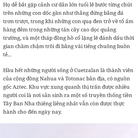
Họ dễ bắt gặp cảnh cư dân lớn tuổi lê bước từng chút
trên những con dốc gần như thẳng đứng bằng đá
trơn trượt, trong khi những con quạ đen trở về tổ ấm
hàng đêm trong những tán cây cao dọc quảng
trường, và một tháp đồng hồ cổ lặng lẽ đánh dấu thời
gian chầm chậm trôi đi bằng vài tiếng chuông buồn
tẻ...
Hầu hết những người sống ở Cuetzalan là thành viên
của cộng đồng Nahua và Totonac bản địa, có nguồn
gốc Aztec. Khu vực xung quanh thị trấn được nhiều
người coi là nơi sản sinh ra một số truyền thống tiền
Tây Ban Nha thiêng liêng nhất vẫn còn được thực
hành cho đến ngày nay.