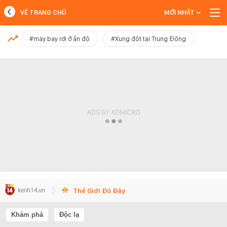
VỀ TRANG CHỦ
MỚI NHẤT
MỚI NHẤT
#máy bay rơi ở ấn độ
#Xung đột tại Trung Đông
Xem thêm
Thế Giới Đó Đây
Khám phá
Độc lạ