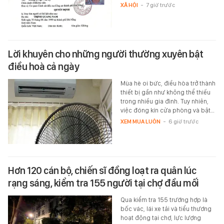
XÃ HỘI
-
7 giờ trước
Lời khuyên cho những người thường xuyên bật
điều hoà cả ngày
Mùa hè oi bức, điều hòa trở thành
thiết bị gần như không thể thiếu
trong nhiều gia đình. Tuy nhiên,
việc đóng kín cửa phòng và bật…
XEM MUA LUÔN
-
6 giờ trước
Hơn 120 cán bộ, chiến sĩ đồng loạt ra quân lúc
rạng sáng, kiểm tra 155 người tại chợ đầu mối
Qua kiểm tra 155 trường hợp là
bốc vác, lái xe tải và tiểu thương
hoạt động tại chợ, lực lượng