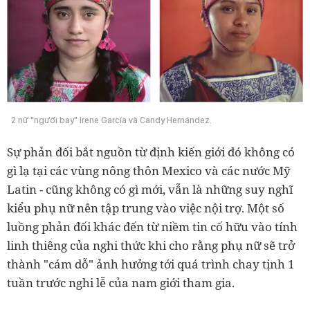
2 nữ "người bay" Irene García và Candy Hernández.
Sự phản đối bắt nguồn từ định kiến giới đó không có
gì lạ tại các vùng nông thôn Mexico và các nước Mỹ
Latin - cũng không có gì mới, vẫn là những suy nghĩ
kiểu phụ nữ nên tập trung vào việc nội trợ. Một số
luồng phản đối khác đến từ niềm tin cố hữu vào tính
linh thiêng của nghi thức khi cho rằng phụ nữ sẽ trở
thành "cám dỗ" ảnh hưởng tới quá trình chay tịnh 1
tuần trước nghi lễ của nam giới tham gia.