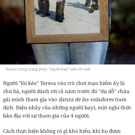
Teresa trong trang phục "người bay" năm 19 tuổi.
Người "lôi kéo" Teresa vào trò chơi mạo hiểm ấy là
chú bà, người dành tới cả năm trước đó "dụ dỗ" cháu
gái mình tham gia vào
danza de los voladores
(tam
dịch: Điệu nhảy của những người bay), một nghi thức
bản địa với sự tham gia của 4 người.
Cách thực hiện không có gì khó hiểu, khi họ được