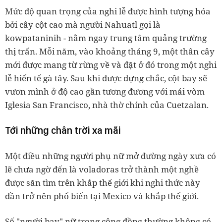
Mức độ quan trọng của nghi lễ được hình tượng hóa
bởi cây cột cao mà người Nahuatl gọi là
kowpataninih - nằm ngay trung tâm quảng trường
thị trấn. Mỗi năm, vào khoảng tháng 9, một thân cây
mới được mang từ rừng về và đặt ở đó trong một nghi
lễ hiến tế gà tây. Sau khi được dựng chắc, cột bay sẽ
vươn mình ở độ cao gần tương đương với mái vòm
Iglesia San Francisco, nhà thờ chính của Cuetzalan.
Tới những chân trời xa mãi
Một điều những người phụ nữ mở đường ngày xưa có
lẽ chưa ngờ đến là voladoras trở thành một nghề
được săn tìm trên khắp thế giới khi nghi thức này
dần trở nên phổ biến tại Mexico và khắp thế giới.
Số "người bay" nữ trong cộng đồng thường không có