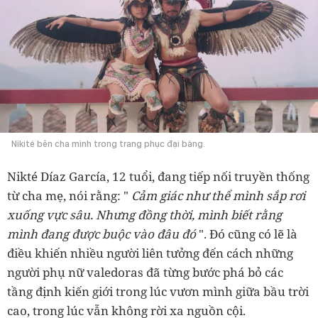
Nikité bên cha mình trong trang phục đại bàng.
Nikté Díaz García, 12 tuổi, đang tiếp nối truyền thống
từ cha mẹ, nói rằng: "
Cảm giác như thể mình sắp rơi
xuống vực sâu. Nhưng đồng thời, mình biết rằng
mình đang được buộc vào đâu đó
". Đó cũng có lẽ là
điều khiến nhiều người liên tưởng đến cách những
người phụ nữ valedoras đã từng bước phá bỏ các
tầng định kiến giới trong lúc vươn mình giữa bầu trời
cao, trong lúc vẫn không rời xa nguồn cội.