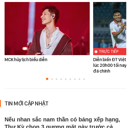
TRỰC TIẾP
MCK hủy lịch biểu diễn
Diễn biến ĐT Việ
lúc 20h00 tối nay
đá chính
TIN MỚI CẬP NHẬT
Nếu nhan sắc nam thần có bảng xếp hạng,
Thư Kỳ chọn 3 gương mặt này trước cả