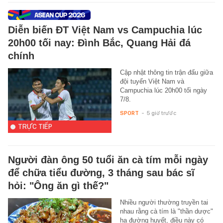
Diễn biến ĐT Việt Nam vs Campuchia lúc
20h00 tối nay: Đình Bắc, Quang Hải đá
chính
Cập nhật thông tin trận đấu giữa
đội tuyển Việt Nam và
Campuchia lúc 20h00 tối ngày
7/8.
SPORT
-
5 giờ trước
TRỰC TIẾP
Người đàn ông 50 tuổi ăn cà tím mỗi ngày
để chữa tiểu đường, 3 tháng sau bác sĩ
hỏi: "Ông ăn gì thế?"
Nhiều người thường truyền tai
nhau rằng cà tím là "thần dược"
hạ đường huyết, điều này có