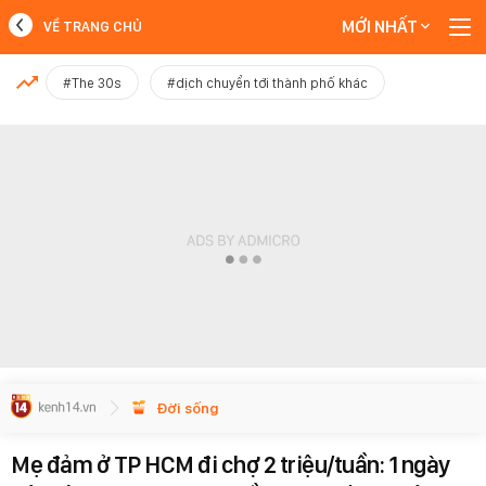
MỚI NHẤT
VỀ TRANG CHỦ
MỚI NHẤT
#The 30s
#dịch chuyển tới thành phố khác
Xem thêm
Đời sống
Mẹ đảm ở TP HCM đi chợ 2 triệu/tuần: 1 ngày