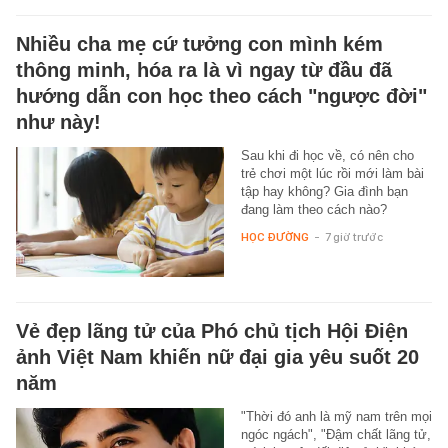
Nhiều cha mẹ cứ tưởng con mình kém
thông minh, hóa ra là vì ngay từ đầu đã
hướng dẫn con học theo cách "ngược đời"
như này!
Sau khi đi học về, có nên cho
trẻ chơi một lúc rồi mới làm bài
tập hay không? Gia đình bạn
đang làm theo cách nào?
HỌC ĐƯỜNG
-
7 giờ trước
Vẻ đẹp lãng tử của Phó chủ tịch Hội Điện
ảnh Việt Nam khiến nữ đại gia yêu suốt 20
năm
"Thời đó anh là mỹ nam trên mọi
ngóc ngách", "Đậm chất lãng tử,