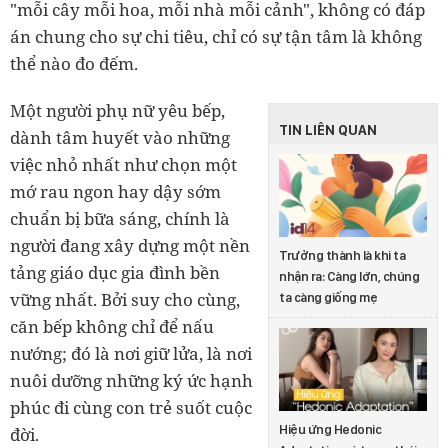
"mỗi cây mỗi hoa, mỗi nhà mỗi cảnh", không có đáp
án chung cho sự chi tiêu, chỉ có sự tận tâm là không
thể nào đo đếm.
Một người phụ nữ yêu bếp,
TIN LIÊN QUAN
dành tâm huyết vào những
việc nhỏ nhất như chọn một
mớ rau ngon hay dậy sớm
chuẩn bị bữa sáng, chính là
người đang xây dựng một nền
Trưởng thành là khi ta
tảng giáo dục gia đình bền
nhận ra: Càng lớn, chúng
vững nhất. Bởi suy cho cùng,
ta càng giống mẹ
căn bếp không chỉ để nấu
nướng; đó là nơi giữ lửa, là nơi
nuôi dưỡng những ký ức hạnh
phúc đi cùng con trẻ suốt cuộc
Hiệu ứng Hedonic
đời.