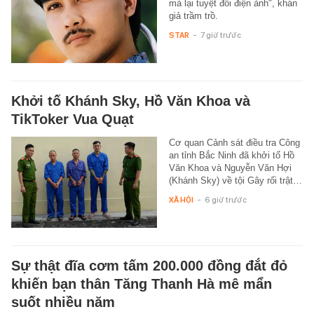
mà lại tuyệt đối điện ảnh", khán
giả trầm trồ.
STAR
-
7 giờ trước
Khởi tố Khánh Sky, Hồ Văn Khoa và
TikToker Vua Quạt
Cơ quan Cảnh sát điều tra Công
an tỉnh Bắc Ninh đã khởi tố Hồ
Văn Khoa và Nguyễn Văn Hợi
(Khánh Sky) về tội Gây rối trật…
XÃ HỘI
-
6 giờ trước
Sự thật đĩa cơm tấm 200.000 đồng đắt đỏ
khiến bạn thân Tăng Thanh Hà mê mẩn
suốt nhiều năm