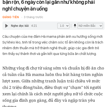
bận rộn, 6 ngày còn lại gần như không phải
nghĩ chuyện ăn uống
GIÁNG TIÊN
3 tháng trước
Nghe đọc bài
4:21
Câu chuyện của mẹ đảm Hà mama phản ánh xu hướng sống mới:
Sự khéo léo, tinh tế trong việc chăm sóc tổ ấm không còn là trách
nhiệm đơn thuần mà trở thành nghệ thuật, giúp các gia đình trẻ
tìm thấy sự thảnh thơi và gắn kết qua từng bữa ăn chất lượng.
Những vlog đi chợ từ sáng sớm và chuẩn bị đồ ăn cho
cả tuần của
Hà mama
luôn thu hút hàng trăm nghìn
lượt xem. Giữa những tranh luận trái chiều về mức
chi 2 triệu đồng/tuần, điều thực sự "chạm" tới người
xem lại chính là cách một người phụ nữ tổ chức cuộc
sống gia đình gọn gàng, đủ đầy và ngập tràn yêu
thương.