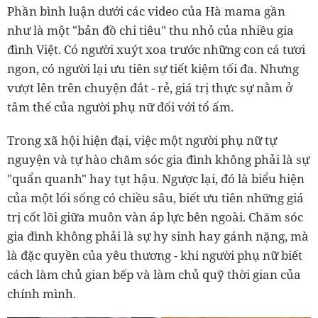
Phần bình luận dưới các video của
Hà mama
gần
như là một "bản đồ chi tiêu" thu nhỏ của nhiều gia
đình Việt. Có người xuýt xoa trước những con cá tươi
ngon, có người lại ưu tiên sự tiết kiệm tối đa. Nhưng
vượt lên trên chuyện đắt - rẻ, giá trị thực sự nằm ở
tâm thế của người phụ nữ đối với tổ ấm.
Trong xã hội hiện đại, việc một người phụ nữ tự
nguyện và tự hào chăm sóc gia đình không phải là sự
"quẩn quanh" hay tụt hậu. Ngược lại, đó là biểu hiện
của một lối sống có chiều sâu, biết ưu tiên những giá
trị cốt lõi giữa muôn vàn áp lực bên ngoài. Chăm sóc
gia đình không phải là sự hy sinh hay gánh nặng, mà
là đặc quyền của yêu thương - khi người phụ nữ biết
cách làm chủ gian bếp và làm chủ quỹ thời gian của
chính mình.