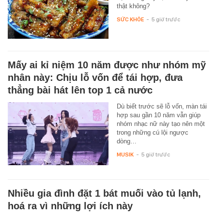
thật không?
SỨC KHỎE
-
5 giờ trước
Mấy ai kỉ niệm 10 năm được như nhóm mỹ
nhân này: Chịu lỗ vốn để tái hợp, đưa
thẳng bài hát lên top 1 cả nước
Dù biết trước sẽ lỗ vốn, màn tái
hợp sau gần 10 năm vẫn giúp
nhóm nhạc nữ này tạo nên một
trong những cú lội ngược
dòng…
MUSIK
-
5 giờ trước
Nhiều gia đình đặt 1 bát muối vào tủ lạnh,
hoá ra vì những lợi ích này