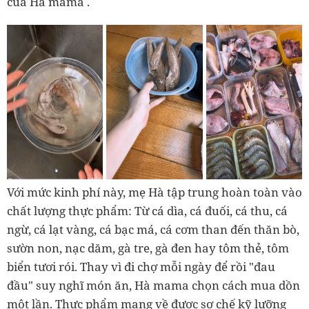
của
Hà mama
.
Với mức kinh phí này, mẹ Hà tập trung hoàn toàn vào
chất lượng thực phẩm: Từ cá dìa, cá đuối, cá thu, cá
ngừ, cá lạt vàng, cá bạc má, cá cơm than đến thăn bò,
sườn non, nạc dăm, gà tre, gà đen hay tôm thẻ, tôm
biển tươi rói. Thay vì đi chợ mỗi ngày để rồi "đau
đầu" suy nghĩ món ăn,
Hà mama
chọn cách mua dồn
một lần. Thực phẩm mang về được sơ chế kỹ lưỡng