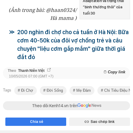
Adaptation và trạng thái
“bình thường thôi” của
(Ảnh trong bài: @haan0324/
tuổi 30
Hà mama
)
200 nghìn đi chợ cho cả tuần ở Hà Nội: Bữa
cơm 40-50k của đôi vợ chồng trẻ và câu
chuyện "liệu cơm gắp mắm" giữa thời giá
đắt đỏ
Theo
Thanh Niên Việt
Copy link
10/05/2026 07:00 (GMT +7)
Tags
Đi Chợ
Đời Sống
Mẹ Đảm
Chi Tiêu Điệu N
Theo dõi Kenh14.vn trên
Chia sẻ
Sao chép link