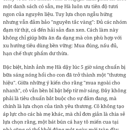
một danh sách có sẵn, mẹ Hà luôn ưu tiên độ tươi
ngon của nguyên liệu. Tuy lựa chọn ngẫu hứng
nhưng vẫn đảm bảo "nguyên tắc vàng": Đủ các nhóm
đạm từ thịt, cá đến hải sản đan xen. Cách làm này
không chỉ giúp bữa ăn đa dạng mà còn phù hợp với
xu hướng tiêu dùng bền vững: Mua đúng, nấu đủ,
hạn chế thực phẩm dư thừa.
Đặc biệt, hình ảnh mẹ Hà dậy lúc 5 giờ sáng chuẩn bị
bữa sáng nóng hổi cho con đã trở thành một "thương
hiệu". Giữa những ý kiến cho rằng "mua ngoài cho
nhanh", cô vẫn bền bỉ bật bếp từ mờ sáng. Đây không
phải là tiêu chuẩn bắt buộc cho sự đảm đang, mà
chính là lựa chọn của tình yêu thương. Cô không tạo
áp lực cho các bà mẹ khác, mà chỉ đơn giản là chia sẻ
lựa chọn rằng, một bát bún cá hay tô miến cua tại
nhà cũng có thể khởi động một ngày mới tràn đầy