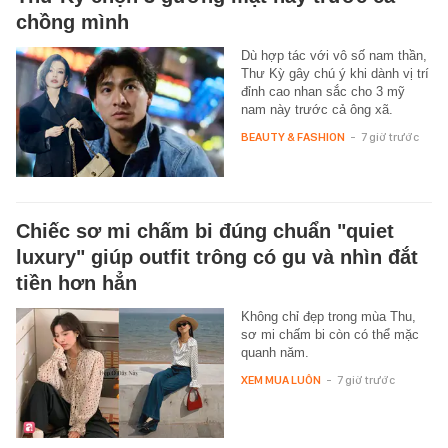
chồng mình
Dù hợp tác với vô số nam thần,
Thư Kỳ gây chú ý khi dành vị trí
đỉnh cao nhan sắc cho 3 mỹ
nam này trước cả ông xã.
BEAUTY & FASHION
-
7 giờ trước
Chiếc sơ mi chấm bi đúng chuẩn "quiet
luxury" giúp outfit trông có gu và nhìn đắt
tiền hơn hẳn
Không chỉ đẹp trong mùa Thu,
sơ mi chấm bi còn có thể mặc
quanh năm.
XEM MUA LUÔN
-
7 giờ trước