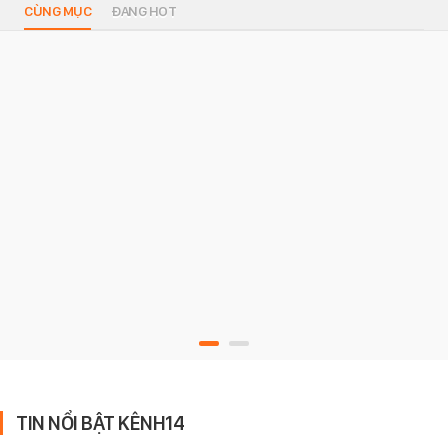
CÙNG MỤC
ĐANG HOT
TIN NỔI BẬT KÊNH14