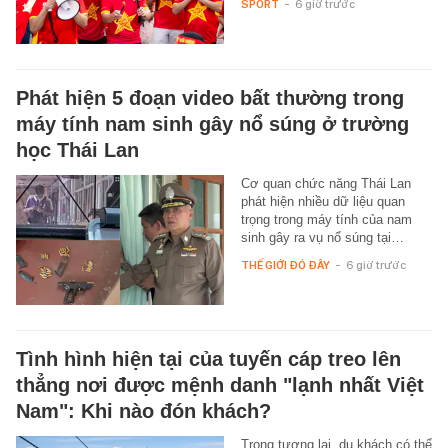
SPORT
-
6 giờ trước
Phát hiện 5 đoạn video bất thường trong
máy tính nam sinh gây nổ súng ở trường
học Thái Lan
Cơ quan chức năng Thái Lan
phát hiện nhiều dữ liệu quan
trọng trong máy tính của nam
sinh gây ra vụ nổ súng tại…
THẾ GIỚI ĐÓ ĐÂY
-
6 giờ trước
Tình hình hiện tại của tuyến cáp treo lên
thẳng nơi được mệnh danh "lạnh nhất Việt
Nam": Khi nào đón khách?
Trong tương lai, du khách có thể