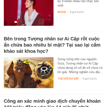
by 8 khiến nhiều fan nhạc tiếc
nuối.
MUSIK
-
6 giờ trước
Bên trong Tượng nhân sư Ai Cập rốt cuộc
ẩn chứa bao nhiêu bí mật? Tại sao lại cấm
khảo sát khoa học?
Sừng sững trên cao nguyên
Giza, Tượng nhân sư Ai Cập
chứa đựng vô số ẩn số chưa có
lời giải. Những nghiên cứu địa…
THẾ GIỚI ĐÓ ĐÂY
-
6 giờ trước
Công an xác minh giao dịch chuyển khoản