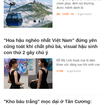
chinh phục đỉnh núi thường
được mệnh danh là
ĂN - CHƠI - ĐI
-
6 giờ trước
"Hoa hậu nghèo nhất Việt Nam" đứng yên
cũng toát khí chất phú bà, visual hậu sinh
con thứ 2 gây chú ý
Đỗ Mỹ Linh thoải mái lộ diện
khoe vóc dáng sau khi sinh con.
STAR
-
6 giờ trước
"Kho báu trắng" mọc dại ở Tân Cương: