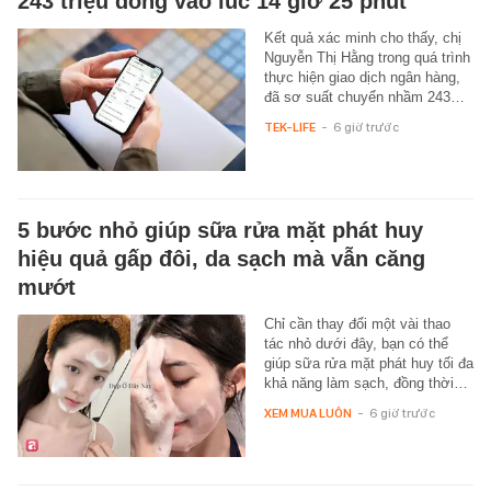
243 triệu đồng vào lúc 14 giờ 25 phút
Kết quả xác minh cho thấy, chị
Nguyễn Thị Hằng trong quá trình
thực hiện giao dịch ngân hàng,
đã sơ suất chuyển nhầm 243…
TEK-LIFE
-
6 giờ trước
5 bước nhỏ giúp sữa rửa mặt phát huy
hiệu quả gấp đôi, da sạch mà vẫn căng
mướt
Chỉ cần thay đổi một vài thao
tác nhỏ dưới đây, bạn có thể
giúp sữa rửa mặt phát huy tối đa
khả năng làm sạch, đồng thời…
XEM MUA LUÔN
-
6 giờ trước