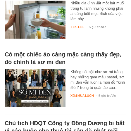
Nhiều gia đình đặt một bát muối
trong tủ lạnh nhưng không phải
ai cũng biết mục đích của việc
làm này.
TEK-LIFE
-
5 giờ trước
Có một chiếc áo càng mặc càng thấy đẹp,
đó chính là sơ mi đen
Không nổi bật như sơ mi trắng
hay những gam màu pastel, sơ
mi đen vẫn luôn là món đồ "kinh
điển" trong tủ quần áo của…
XEM MUA LUÔN
-
5 giờ trước
Chủ tịch HĐQT Công ty Đông Dương bị bắt
vì cáo buộc cho thuê tài sản đã phát mãi