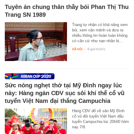
Tuyên án chung thân thầy bói Phan Thị Thu
Trang SN 1989
Trang tự nhận có khả năng xem
bói, xem vận mệnh và đưa ra
nhiều thông tin hoàn toàn không
có căn cứ như nạn nhân bị…
XÃ HỘI
-
6 giờ trước
Sức nóng nghẹt thở tại Mỹ Đình ngay lúc
này: Hàng ngàn CĐV sục sôi khí thế cổ vũ
tuyển Việt Nam đại thắng Campuchia
Hàng CĐV đổ về sân Mỹ Đình
cổ vũ đội tuyển Việt Nam đấu
tuyển Campuchia lúc 20h00 hôm
nay 7/8.