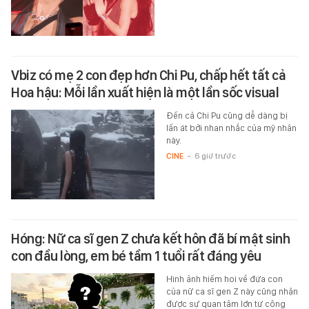
Vbiz có mẹ 2 con đẹp hơn Chi Pu, chấp hết tất cả
Hoa hậu: Mỗi lần xuất hiện là một lần sốc visual
Đến cả Chi Pu cũng dễ dàng bị
lấn át bởi nhan nhắc của mỹ nhân
này.
CINE
-
6 giờ trước
Hóng: Nữ ca sĩ gen Z chưa kết hôn đã bí mật sinh
con đầu lòng, em bé tầm 1 tuổi rất đáng yêu
Hình ảnh hiếm hoi về đứa con
của nữ ca sĩ gen Z này cũng nhận
được sự quan tâm lớn từ công