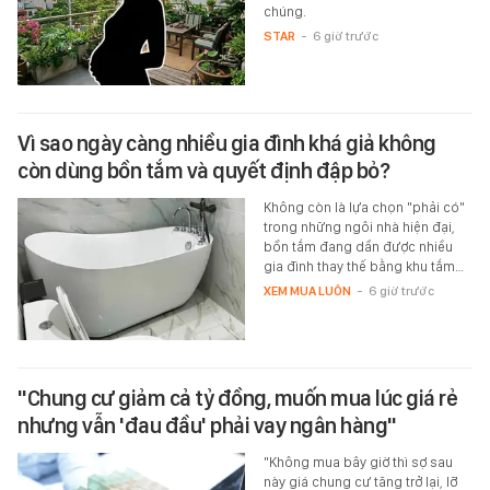
chúng.
STAR
-
6 giờ trước
Vì sao ngày càng nhiều gia đình khá giả không
còn dùng bồn tắm và quyết định đập bỏ?
Không còn là lựa chọn "phải có"
trong những ngôi nhà hiện đại,
bồn tắm đang dần được nhiều
gia đình thay thế bằng khu tắm…
XEM MUA LUÔN
-
6 giờ trước
"Chung cư giảm cả tỷ đồng, muốn mua lúc giá rẻ
nhưng vẫn 'đau đầu' phải vay ngân hàng"
"Không mua bây giờ thì sợ sau
này giá chung cư tăng trở lại, lỡ