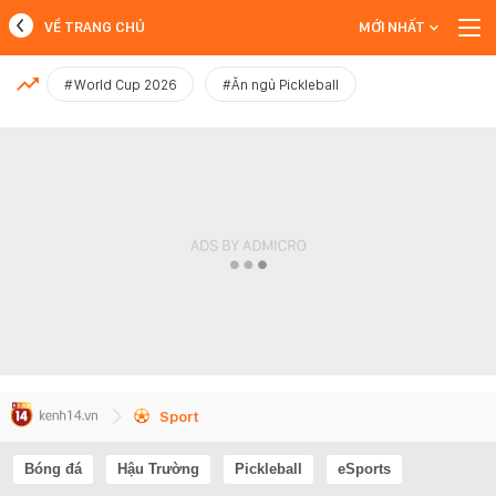
VỀ TRANG CHỦ
MỚI NHẤT
MỚI NHẤT
#World Cup 2026
#Ăn ngủ Pickleball
Xem thêm
Sport
Bóng đá
Hậu Trường
Pickleball
eSports