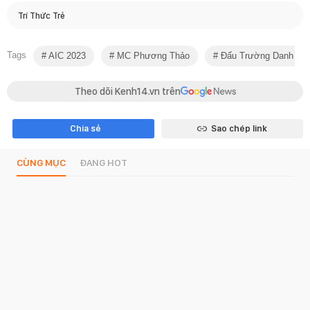
Trí Thức Trẻ
Tags
AIC 2023
MC Phương Thảo
Đấu Trường Danh Vọ
Theo dõi Kenh14.vn trên
Chia sẻ
Sao chép link
CÙNG MỤC
ĐANG HOT