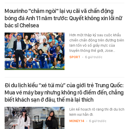
Mourinho "châm ngòi" lại vụ cãi vã chấn động
bóng đá Anh 11 năm trước: Quyết không xin lỗi nữ
bác sĩ Chelsea
Hơn một thập kỷ sau cuộc khẩu
chiến chấn động trên đường biên
làm tốn vô số giấy mực của
truyền thông thế giới, Jose…
SPORT
-
6 giờ trước
Đi du lịch kiểu “xé túi mù” của giới trẻ Trung Quốc:
Mua vé máy bay nhưng không rõ điểm đến, chẳng
biết khách sạn ở đâu, thế mà lại thích
Lên kế hoạch rõ ràng thì đi du lịch
kém vui hẳn đi.
MONEY.14
-
6 giờ trước