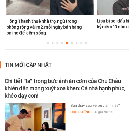
Lisa bị soi dấu h
Hồng Thanh thuê nhà trọ, ngủ trong
kỷ niệm 10 năm 
phòng rộng vài m2, mỗi ngày bán hàng
online để kiếm sống
TIN MỚI CẬP NHẬT
Chi tiết "lạ" trong bức ảnh ăn cơm của Chu Châu
khiến dân mạng xuýt xoa khen: Cả nhà hạnh phúc,
khéo dạy con!
Bạn thấy sao về bức ảnh này?
HỌC ĐƯỜNG
-
6 giờ trước