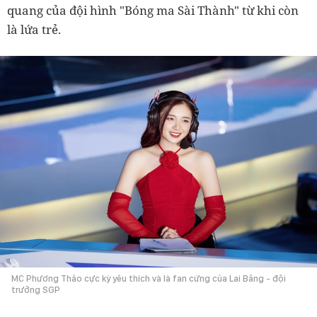
quang của đội hình "Bóng ma Sài Thành" từ khi còn
là lứa trẻ.
MC Phương Thảo cực kỳ yêu thích và là fan cứng của Lai Bâng - đội
trưởng SGP