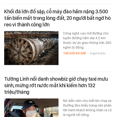
Khối đá lớn đổ sập, cỗ máy đào hầm nặng 3.500
tấn biến mất trong lòng đất, 20 người bất ngờ hò
reo vì thành công lớn
Công nghệ cao mở đường cho
tuyến đường hầm dài 4,5 km
thuộc dự án giao thông hơn 280
nghìn tỷ đồng.
THẾ GIỚI ĐÓ ĐÂY
-
5 giờ trước
Tường Linh nổi danh showbiz giờ chạy taxi mưu
sinh, mừng rớt nước mắt khi kiếm hơn 132
triệu/tháng
Nữ diễn viên cho biết khi chạy xe
thường đeo khẩu trang nên phần
lớn hành khách không nhận ra cô
là người nổi tiếng.