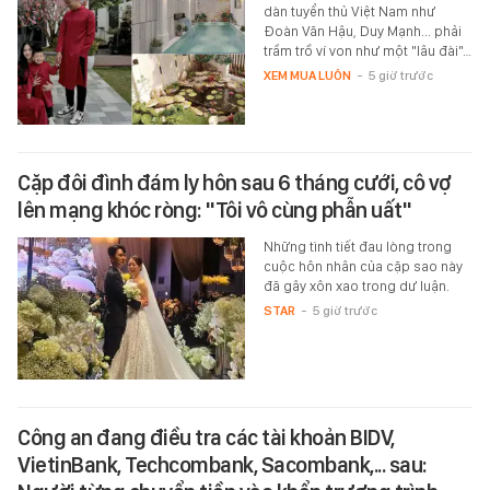
dàn tuyển thủ Việt Nam như
Đoàn Văn Hậu, Duy Mạnh... phải
trầm trồ ví von như một "lâu đài"…
XEM MUA LUÔN
-
5 giờ trước
Cặp đôi đình đám ly hôn sau 6 tháng cưới, cô vợ
lên mạng khóc ròng: "Tôi vô cùng phẫn uất"
Những tình tiết đau lòng trong
cuộc hôn nhân của cặp sao này
đã gây xôn xao trong dư luận.
STAR
-
5 giờ trước
Công an đang điều tra các tài khoản BIDV,
VietinBank, Techcombank, Sacombank,... sau: