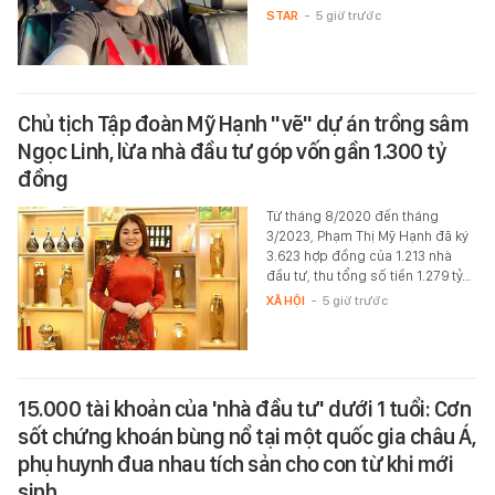
STAR
-
5 giờ trước
Chủ tịch Tập đoàn Mỹ Hạnh "vẽ" dự án trồng sâm
Ngọc Linh, lừa nhà đầu tư góp vốn gần 1.300 tỷ
đồng
Từ tháng 8/2020 đến tháng
3/2023, Phạm Thị Mỹ Hạnh đã ký
3.623 hợp đồng của 1.213 nhà
đầu tư, thu tổng số tiền 1.279 tỷ…
XÃ HỘI
-
5 giờ trước
15.000 tài khoản của 'nhà đầu tư' dưới 1 tuổi: Cơn
sốt chứng khoán bùng nổ tại một quốc gia châu Á,
phụ huynh đua nhau tích sản cho con từ khi mới
sinh