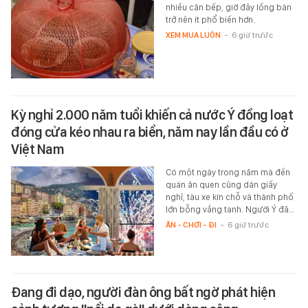
nhiều căn bếp, giờ đây lồng bàn
trở nên ít phổ biến hơn.
XEM MUA LUÔN
-
6 giờ trước
Kỳ nghỉ 2.000 năm tuổi khiến cả nước Ý đồng loạt
đóng cửa kéo nhau ra biển, năm nay lần đầu có ở
Việt Nam
Có một ngày trong năm mà đến
quán ăn quen cũng dán giấy
nghỉ, tàu xe kín chỗ và thành phố
lớn bỗng vắng tanh. Người Ý đã…
ĂN - CHƠI - ĐI
-
6 giờ trước
Đang đi dạo, người đàn ông bất ngờ phát hiện