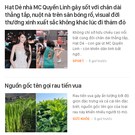
Hạt Dẻ nhà MC Quyền Linh gây sốt với chân dài
thẳng tắp, nuột nà trên sân bóng rổ, visual đời
thường xinh xuất sắc không khác lúc đi thảm đỏ
Không chỉ sở hữu chiều cao nổi
bật cùng đôi chân dài thẳng tắp,
Hạt Dẻ - con gái út MC Quyền
Linh - còn khiến dân tình bất
ngờ…
SPORT
-
5 giờ trước
Nguồn gốc tên gọi rau tiến vua
Rau tiến vua gây ấn tượng bởi độ
giòn đặc trưng và cả cái tên đặc
biệt; nguồn gốc tên gọi của loại
rau này khiến nhiều người tò mò.
SỨC KHỎE
-
5 giờ trước