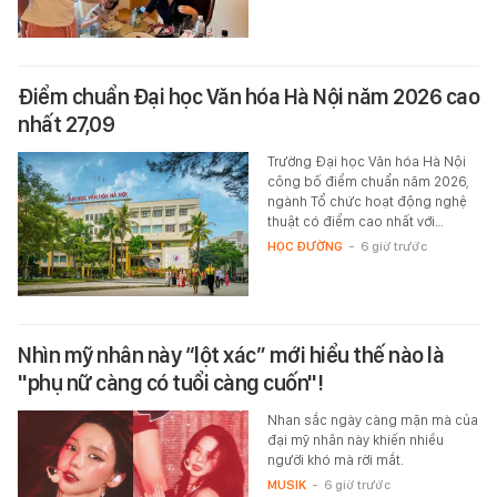
Điểm chuẩn Đại học Văn hóa Hà Nội năm 2026 cao
nhất 27,09
Trường Đại học Văn hóa Hà Nội
công bố điểm chuẩn năm 2026,
ngành Tổ chức hoạt động nghệ
thuật có điểm cao nhất với…
HỌC ĐƯỜNG
-
6 giờ trước
Nhìn mỹ nhân này “lột xác” mới hiểu thế nào là
"phụ nữ càng có tuổi càng cuốn"!
Nhan sắc ngày càng mặn mà của
đại mỹ nhân này khiến nhiều
người khó mà rời mắt.
MUSIK
-
6 giờ trước