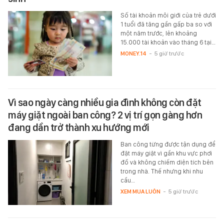
Số tài khoản môi giới của trẻ dưới
1 tuổi đã tăng gần gấp ba so với
một năm trước, lên khoảng
15.000 tài khoản vào tháng 6 tại…
MONEY.14
-
5 giờ trước
Vì sao ngày càng nhiều gia đình không còn đặt
máy giặt ngoài ban công? 2 vị trí gọn gàng hơn
đang dần trở thành xu hướng mới
Ban công từng được tận dụng để
đặt máy giặt vì gần khu vực phơi
đồ và không chiếm diện tích bên
trong nhà. Thế nhưng khi nhu
cầu…
XEM MUA LUÔN
-
5 giờ trước