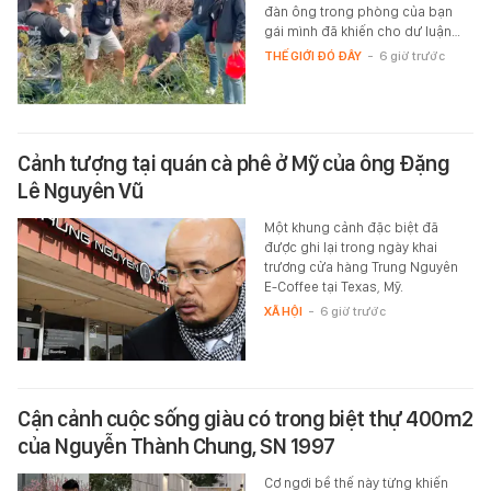
đàn ông trong phòng của bạn
gái mình đã khiến cho dư luận…
THẾ GIỚI ĐÓ ĐÂY
-
6 giờ trước
Cảnh tượng tại quán cà phê ở Mỹ của ông Đặng
Lê Nguyên Vũ
Một khung cảnh đặc biệt đã
được ghi lại trong ngày khai
trương cửa hàng Trung Nguyên
E-Coffee tại Texas, Mỹ.
XÃ HỘI
-
6 giờ trước
Cận cảnh cuộc sống giàu có trong biệt thự 400m2
của Nguyễn Thành Chung, SN 1997
Cơ ngơi bề thế này từng khiến