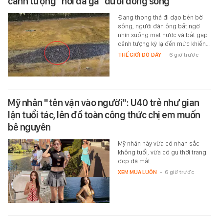
cảnh tượng "nổi da gà" dưới dòng sông
Đang thong thả đi dạo bên bờ
sông, người đàn ông bất ngờ
nhìn xuống mặt nước và bắt gặp
cảnh tượng kỳ lạ đến mức khiến…
THẾ GIỚI ĐÓ ĐÂY
-
6 giờ trước
Mỹ nhân "tên vận vào người": U40 trẻ như gian
lận tuổi tác, lên đồ toàn công thức chị em muốn
bê nguyên
Mỹ nhân này vừa có nhan sắc
không tuổi, vừa có gu thời trang
đẹp đã mắt.
XEM MUA LUÔN
-
6 giờ trước