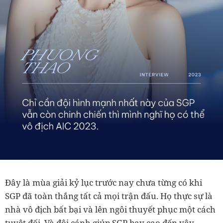
Đây là mùa giải kỷ lục trước nay chưa từng có khi
SGP đã toàn thắng tất cả mọi trận đấu. Họ thực sự là
nhà vô địch bất bại và lên ngôi thuyết phục một cách
tuyệt đối. Và đôi cánh giúp SGP bay cao đến vậy