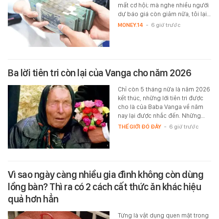
mất cơ hội; mà nghe nhiều người
dự báo giá còn giảm nữa, tôi lại…
MONEY.14
-
6 giờ trước
Ba lời tiên tri còn lại của Vanga cho năm 2026
Chỉ còn 5 tháng nữa là năm 2026
kết thúc, những lời tiên tri được
cho là của Baba Vanga về năm
nay lại được nhắc đến. Những…
THẾ GIỚI ĐÓ ĐÂY
-
6 giờ trước
Vì sao ngày càng nhiều gia đình không còn dùng
lồng bàn? Thì ra có 2 cách cất thức ăn khác hiệu
quả hơn hẳn
Từng là vật dụng quen mặt trong