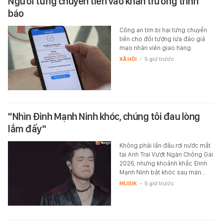
Người từng chuyển tiền vào khẩn trương trình
báo
Công an tìm bị hại từng chuyển
tiền cho đối tượng lừa đảo giả
mạo nhân viên giao hàng.
XÃ HỘI
-
5 giờ trước
"Nhìn Đinh Mạnh Ninh khóc, chúng tôi đau lòng
lắm đấy"
Không phải lần đầu rơi nước mắt
tại Anh Trai Vượt Ngàn Chông Gai
2026, nhưng khoảnh khắc Đinh
Mạnh Ninh bật khóc sau màn…
MUSIK
-
5 giờ trước