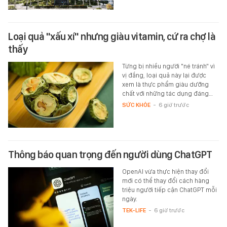
Loại quả "xấu xí" nhưng giàu vitamin, cứ ra chợ là
thấy
Từng bị nhiều người "né tránh" vì
vị đắng, loại quả này lại được
xem là thực phẩm giàu dưỡng
chất với những tác dụng đáng…
SỨC KHỎE
-
6 giờ trước
Thông báo quan trọng đến người dùng ChatGPT
OpenAI vừa thực hiện thay đổi
mới có thể thay đổi cách hàng
triệu người tiếp cận ChatGPT mỗi
ngày.
TEK-LIFE
-
6 giờ trước