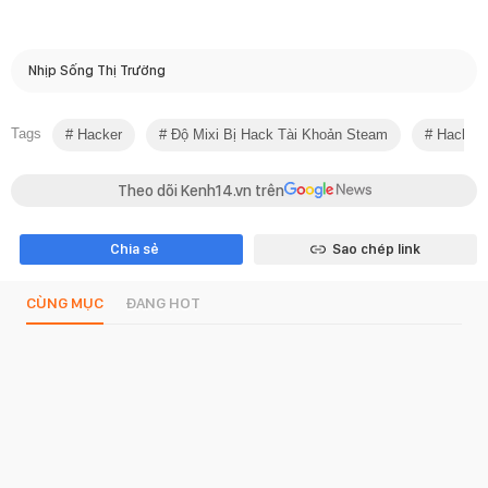
Nhịp Sống Thị Trường
Tags
Hacker
Độ Mixi Bị Hack Tài Khoản Steam
Hack
Theo dõi Kenh14.vn trên
Chia sẻ
Sao chép link
CÙNG MỤC
ĐANG HOT