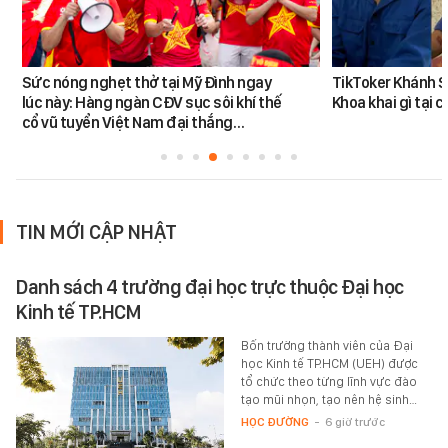
Sức nóng nghẹt thở tại Mỹ Đình ngay
TikToker Khánh S
lúc này: Hàng ngàn CĐV sục sôi khí thế
Khoa khai gì tại 
cổ vũ tuyển Việt Nam đại thắng…
TIN MỚI CẬP NHẬT
Danh sách 4 trường đại học trực thuộc Đại học
Kinh tế TP.HCM
Bốn trường thành viên của Đại
học Kinh tế TP.HCM (UEH) được
tổ chức theo từng lĩnh vực đào
tạo mũi nhọn, tạo nên hệ sinh…
HỌC ĐƯỜNG
-
6 giờ trước