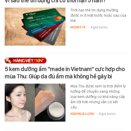
Vì sao thẻ tín dụng chỉ có thời hạn 5 năm?
Thời hạn thẻ tín dụng thường
được in ở mặt trước hoặc sau của
thẻ.
MONEY.14
-
4 giờ trước
5 kem dưỡng ẩm "made in Vietnam" cực hợp cho
mùa Thu: Giúp da đủ ẩm mà không hề gây bí
Mùa Thu được xem là thời điểm lý
tưởng để chuyển sang những
loại kem dưỡng có khả năng cấp
ẩm tốt hơn nhưng vẫn có kết
cấu…
XEM MUA LUÔN
-
4 giờ trước