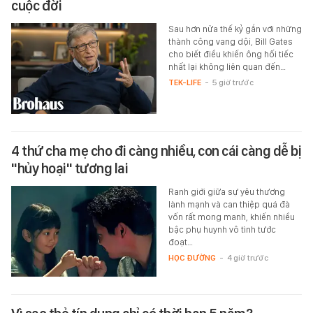
cuộc đời
Sau hơn nửa thế kỷ gắn với những
thành công vang dội, Bill Gates
cho biết điều khiến ông hối tiếc
nhất lại không liên quan đến…
TEK-LIFE
-
5 giờ trước
4 thứ cha mẹ cho đi càng nhiều, con cái càng dễ bị
"hủy hoại" tương lai
Ranh giới giữa sự yêu thương
lành mạnh và can thiệp quá đà
vốn rất mong manh, khiến nhiều
bậc phụ huynh vô tình tước
đoạt…
HỌC ĐƯỜNG
-
4 giờ trước