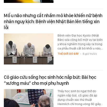
Mổ u não nhưng cắt nhầm mô khỏe khiến nữ bệnh
nhân nguy kịch: Bệnh viện Nhật Bản lên tiếng xin
lỗi
Bệnh viện Đại học Kyoto (Nhật
Bản) vừa công bố một vụ tai biến
y khoa nghiêm trọng xảy ra trong
ca phẫu thuật cắt bỏ khối u não,…
THẾ GIỚI ĐÓ ĐÂY
-
6 giờ trước
Cô giáo cứu sống học sinh hóc nắp bút: Bài học
“xương máu” cho mọi phụ huynh
Thấy học sinh bị ngạt thở do
ngậm nắp bút, cô giáo đã áp
dụng chuẩn xác thủ thuật
Heimlich chỉ trong vòng 60 giây…