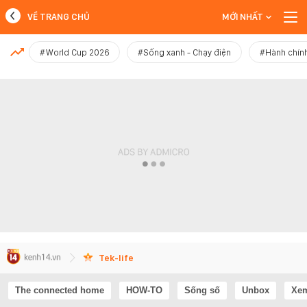
VỀ TRANG CHỦ
MỚI NHẤT
MỚI NHẤT
#World Cup 2026
#Sống xanh - Chạy điện
#Hành chính
Xem thêm
Tek-life
The connected home
HOW-TO
Sống số
Unbox
Xem