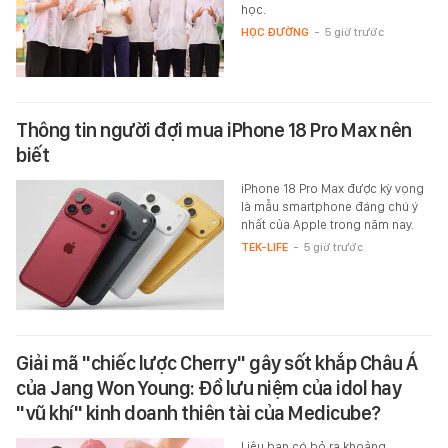
học.
HỌC ĐƯỜNG
-
5 giờ trước
Thông tin người đợi mua iPhone 18 Pro Max nên
biết
iPhone 18 Pro Max được kỳ vọng
là mẫu smartphone đáng chú ý
nhất của Apple trong năm nay.
TEK-LIFE
-
5 giờ trước
Giải mã "chiếc lược Cherry" gây sốt khắp Châu Á
của Jang Won Young: Đồ lưu niệm của idol hay
"vũ khí" kinh doanh thiên tài của Medicube?
Liệu bạn có bỏ ra khoảng