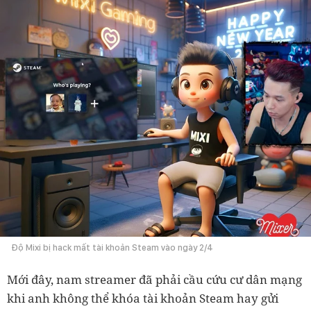
Độ Mixi bị hack mất tài khoản Steam vào ngày 2/4
Mới đây, nam streamer đã phải cầu cứu cư dân mạng
khi anh không thể khóa tài khoản Steam hay gửi