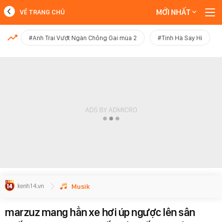
MỚI NHẤT
VỀ TRANG CHỦ
MỚI NHẤT
#Anh Trai Vượt Ngàn Chông Gai mùa 2
#Tinh Hà Say Hi
Xem thêm
Musik
marzuz mang hẳn xe hơi úp ngược lên sân