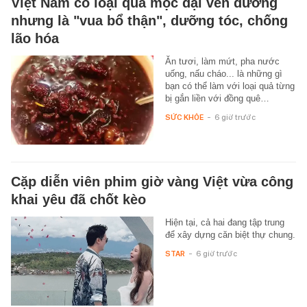
Việt Nam có loại quả mọc dại ven đường
nhưng là "vua bổ thận", dưỡng tóc, chống
lão hóa
Ăn tươi, làm mứt, pha nước
uống, nấu cháo... là những gì
bạn có thể làm với loại quả từng
bị gắn liền với đồng quê…
SỨC KHỎE
-
6 giờ trước
Cặp diễn viên phim giờ vàng Việt vừa công
khai yêu đã chốt kèo
Hiện tại, cả hai đang tập trung
để xây dựng căn biệt thự chung.
STAR
-
6 giờ trước