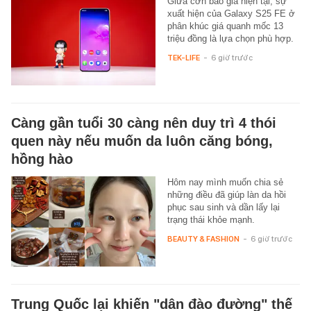
Giữa cơn bão giá hiện tại, sự
xuất hiện của Galaxy S25 FE ở
phân khúc giá quanh mốc 13
triệu đồng là lựa chọn phù hợp.
TEK-LIFE
-
6 giờ trước
Càng gần tuổi 30 càng nên duy trì 4 thói
quen này nếu muốn da luôn căng bóng,
hồng hào
Hôm nay mình muốn chia sẻ
những điều đã giúp làn da hồi
phục sau sinh và dần lấy lại
trạng thái khỏe mạnh.
BEAUTY & FASHION
-
6 giờ trước
Trung Quốc lại khiến "dân đào đường" thế