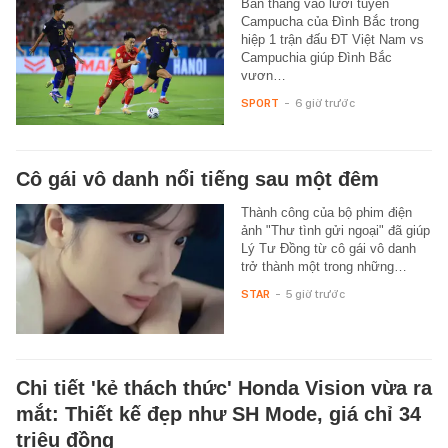
Bàn thắng vào lưới tuyển
Campucha của Đình Bắc trong
hiệp 1 trận đấu ĐT Việt Nam vs
Campuchia giúp Đình Bắc
vươn…
SPORT
-
6 giờ trước
Cô gái vô danh nổi tiếng sau một đêm
Thành công của bộ phim điện
ảnh "Thư tình gửi ngoại" đã giúp
Lý Tư Đồng từ cô gái vô danh
trở thành một trong những…
STAR
-
5 giờ trước
Chi tiết 'kẻ thách thức' Honda Vision vừa ra
mắt: Thiết kế đẹp như SH Mode, giá chỉ 34
triệu đồng