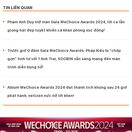
TIN LIÊN QUAN
Phạm Anh Duy mở màn Gala WeChoice Awards 2024, lời ca lẫn
giọng hát đẹp tuyệt khiến cả khán phòng xúc động!
Trước giờ G đêm Gala WeChoice Awards: Pháp Kiều bị “chộp
gọn” tình tứ với 1 Anh Trai, SOOBIN sẵn sàng mang đến màn
trình diễn bùng nổ!
Album WeChoice Awards 2024 đạt thành tích khủng sau 24 giờ
phát hành, netizen nức nở lời khen!