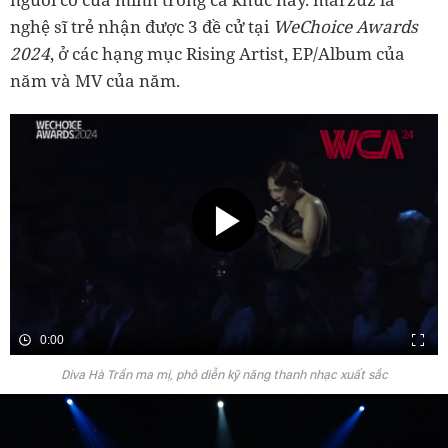
nghệ sĩ trẻ nhận được 3 đề cử tại
WeChoice Awards
2024
, ở các hạng mục Rising Artist, EP/Album của
năm và MV của năm.
0:00
Diva Hà Trần ma mị, phô diễn kỹ năng thanh nhạc xuất sắc