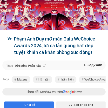
Phạm Anh Duy mở màn Gala WeChoice
Awards 2024, lời ca lẫn giọng hát đẹp
tuyệt khiến cả khán phòng xúc động!
Copy link
Theo
Đời sống Pháp luật
Tags
Marzuz
Hà Trần
Trần Tiến
WeChoice Award
Theo dõi Kenh14.vn trên
Chia sẻ
Sao chép link