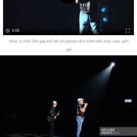
0:00
Nhạc sĩ Trần Tiến gây bồi hồi với phong cách trình diễn mộc mạc, gần
gũi