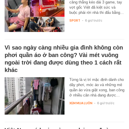
căng thẳng kéo dài 3 game, tay
vợt gốc Việt đã kiệt sức và
buộc phải rời nhà thi đấu bằng…
SPORT
-
6 giờ trước
Vì sao ngày càng nhiều gia đình không còn
phơi quần áo ở ban công? Vài mét vuông
ngoài trời đang được dùng theo 1 cách rất
khác
Từng là vị trí mặc định dành cho
dây phơi, móc áo và những mẻ
quần áo vừa giặt xong, ban công
ở nhiều căn nhà đang được…
XEM MUA LUÔN
-
6 giờ trước