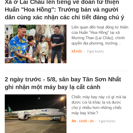
Xã ở Lai Châu lên tiếng về đoàn từ thiện
Huấn "Hoa Hồng": Trưởng bản và người
dân cùng xác nhận các chi tiết đáng chú ý
Liên quan đến hoạt động từ thiện
của Huấn "Hoa Hồng" tại xã
Mường Than (Lai Châu), chính
quyền địa phương, trưởng…
XÃ HỘI
-
7 giờ trước
2 ngày trước - 5/8, sân bay Tân Sơn Nhất
ghi nhận một máy bay lạ cất cánh
Chiếc máy bay này có gì mà lại
được coi là khác lạ và được
chú ý nhiều hơn những chiếc
máy bay khác?
ĂN - CHƠI - ĐI
-
7 giờ trước