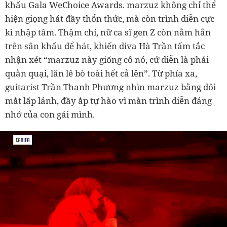
khấu Gala WeChoice Awards. marzuz không chỉ thể
hiện giọng hát đầy thổn thức, mà còn trình diễn cực
kì nhập tâm. Thậm chí, nữ ca sĩ gen Z còn nằm hẳn
trên sân khấu để hát, khiến diva Hà Trần tấm tắc
nhận xét “marzuz này giống cô nó, cứ diễn là phải
quằn quại, lăn lê bò toài hết cả lên”. Từ phía xa,
guitarist Trần Thanh Phương nhìn marzuz bằng đôi
mắt lấp lánh, đầy ắp tự hào vì màn trình diễn đáng
nhớ của con gái mình.