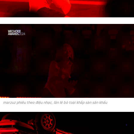
marzuz phiêu theo điệu nhạc, lăn lê bò toài khắp sàn sân khấu