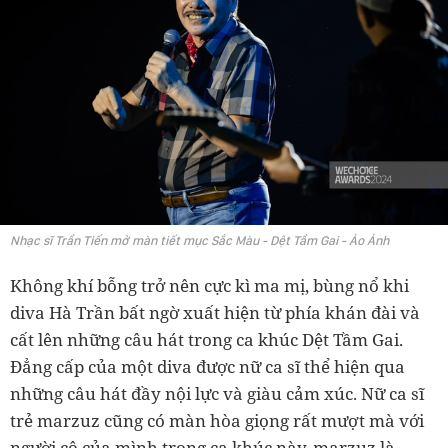
Nhạc sĩ Trần Tiến mở màn tiết mục Sắc Màu - Dệt Tầm Gai - Ảo Ảnh
Không khí bỗng trở nên cực kì ma mị, bùng nổ khi
diva Hà Trần bất ngờ xuất hiện từ phía khán đài và
cất lên những câu hát trong ca khúc Dệt Tầm Gai.
Đẳng cấp của một diva được nữ ca sĩ thể hiện qua
những câu hát đầy nội lực và giàu cảm xúc. Nữ ca sĩ
trẻ marzuz cũng có màn hòa giọng rất mượt mà với
người cô của mình trong ca khúc này. marzuz là