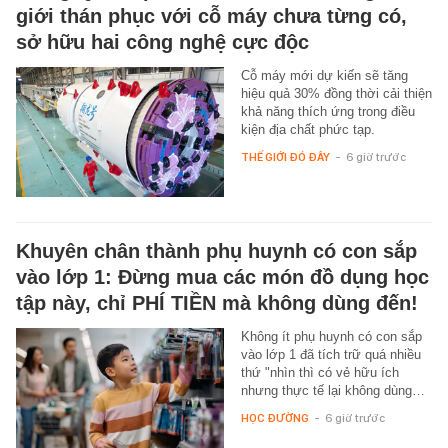
giới thán phục với cỗ máy chưa từng có,
sở hữu hai công nghệ cực độc
Cỗ máy mới dự kiến sẽ tăng
hiệu quả 30% đồng thời cải thiện
khả năng thích ứng trong điều
kiện địa chất phức tạp.
THẾ GIỚI ĐÓ ĐÂY
-
6 giờ trước
Khuyên chân thành phụ huynh có con sắp
vào lớp 1: Đừng mua các món đồ dụng học
tập này, chỉ PHÍ TIỀN mà không dùng đến!
Không ít phụ huynh có con sắp
vào lớp 1 đã tích trữ quá nhiều
thứ "nhìn thì có vẻ hữu ích
nhưng thực tế lại không dùng…
HỌC ĐƯỜNG
-
6 giờ trước