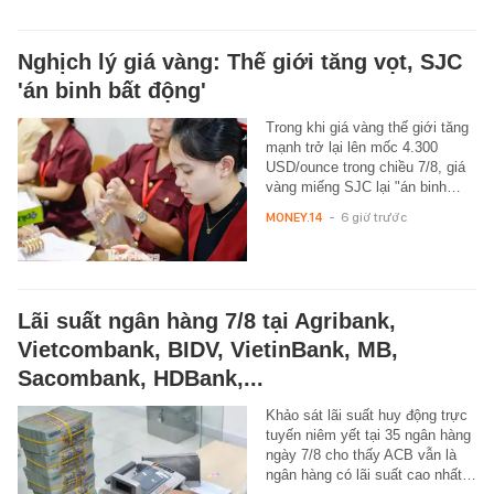
Nghịch lý giá vàng: Thế giới tăng vọt, SJC
'án binh bất động'
Trong khi giá vàng thế giới tăng
mạnh trở lại lên mốc 4.300
USD/ounce trong chiều 7/8, giá
vàng miếng SJC lại "án binh…
MONEY.14
-
6 giờ trước
Lãi suất ngân hàng 7/8 tại Agribank,
Vietcombank, BIDV, VietinBank, MB,
Sacombank, HDBank,...
Khảo sát lãi suất huy động trực
tuyến niêm yết tại 35 ngân hàng
ngày 7/8 cho thấy ACB vẫn là
ngân hàng có lãi suất cao nhất…