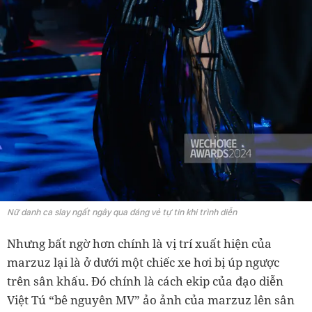
Nữ danh ca slay ngất ngây qua dáng vẻ tự tin khi trình diễn
Nhưng bất ngờ hơn chính là vị trí xuất hiện của
marzuz lại là ở dưới một chiếc xe hơi bị úp ngược
trên sân khấu. Đó chính là cách ekip của đạo diễn
Việt Tú “bê nguyên MV” ảo ảnh của marzuz lên sân