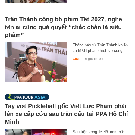
Trấn Thành công bố phim Tết 2027, nghe
tên ai cũng quả quyết “chắc chắn là siêu
phẩm”
Thông báo từ Trấn Thành khiến
cả MXH phấn khích vô cùng.
CINE
-
6 giờ trước
Tay vợt Pickleball gốc Việt Lực Phạm phải
lên xe cấp cứu sau trận đấu tại PPA Hồ Chí
Minh
Sau trận vòng 16 đôi nam nữ