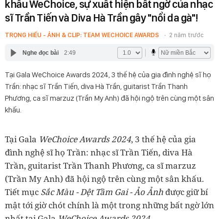
khấu WeChoice, sự xuất hiện bất ngờ của nhạc
sĩ Trần Tiến và Diva Hà Trần gây "nổi da gà"!
TRỌNG HIẾU - ẢNH & CLIP: TEAM WECHOICE AWARDS
2 năm trước
Nghe đọc bài
2:49
Tại Gala WeChoice Awards 2024, 3 thế hệ của gia đình nghệ sĩ họ
Trần: nhạc sĩ Trần Tiến, diva Hà Trần, guitarist Trần Thanh
Phương, ca sĩ marzuz (Trần My Anh) đã hội ngộ trên cùng một sân
khấu.
Tại Gala
WeChoice Awards 2024
, 3 thế hệ của gia
đình nghệ sĩ họ Trần: nhạc sĩ Trần Tiến, diva Hà
Trần, guitarist Trần Thanh Phương, ca sĩ marzuz
(Trần My Anh) đã hội ngộ trên cùng một sân khấu.
Tiết mục
Sắc Màu - Dệt Tầm Gai - Ảo Ảnh
được giữ bí
mật tới giờ chót chính là một trong những bất ngờ lớn
nhất tại Gala
WeChoice Awards 2024.