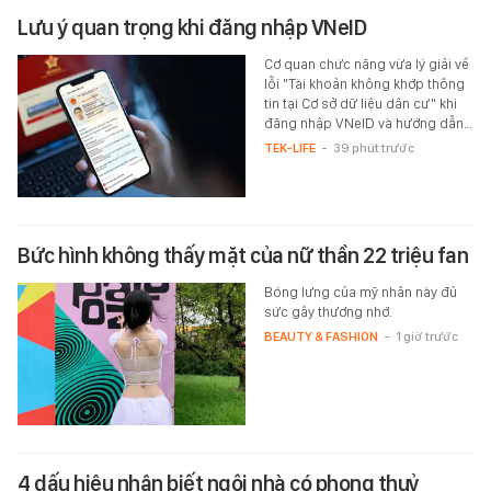
Lưu ý quan trọng khi đăng nhập VNeID
Cơ quan chức năng vừa lý giải về
lỗi "Tài khoản không khớp thông
tin tại Cơ sở dữ liệu dân cư" khi
đăng nhập VNeID và hướng dẫn…
TEK-LIFE
-
39 phút trước
Bức hình không thấy mặt của nữ thần 22 triệu fan
Bóng lưng của mỹ nhân này đủ
sức gây thương nhớ.
BEAUTY & FASHION
-
1 giờ trước
4 dấu hiệu nhận biết ngôi nhà có phong thuỷ