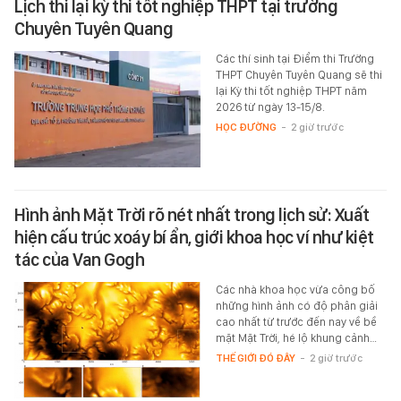
Lịch thi lại kỳ thi tốt nghiệp THPT tại trường
Chuyên Tuyên Quang
Các thí sinh tại Điểm thi Trường
THPT Chuyên Tuyên Quang sẽ thi
lại Kỳ thi tốt nghiệp THPT năm
2026 từ ngày 13-15/8.
HỌC ĐƯỜNG
-
2 giờ trước
Hình ảnh Mặt Trời rõ nét nhất trong lịch sử: Xuất
hiện cấu trúc xoáy bí ẩn, giới khoa học ví như kiệt
tác của Van Gogh
Các nhà khoa học vừa công bố
những hình ảnh có độ phân giải
cao nhất từ trước đến nay về bề
mặt Mặt Trời, hé lộ khung cảnh…
THẾ GIỚI ĐÓ ĐÂY
-
2 giờ trước