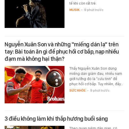
tế khi còn rất trẻ.
MUSIK
-
9 phút trước
Nguyễn Xuân Son và những "miếng dán lạ" trên
tay: Bài toán ăn gì để phục hồi cơ bắp, nạp nhiều
đạm mà không hại thận?
Thấy Nguyễn Xuân Son dùng
miếng dán giảm đau, nhiều nam
giới tưởng đó là "cứu tinh" để
phục hồi cơ bắp. Tuy nhiên, đây…
SỨC KHỎE
-
9 phút trước
3 điều không làm khi thắp hương buổi sáng
Theo quan niệm dân gian, có