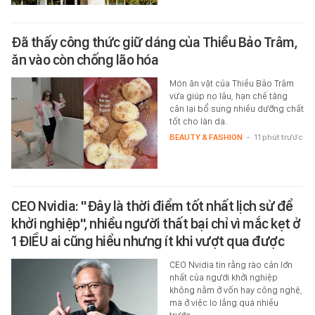
Đã thấy công thức giữ dáng của Thiều Bảo Trâm,
ăn vào còn chống lão hóa
Món ăn vặt của Thiều Bảo Trâm
vừa giúp no lâu, hạn chế tăng
cân lại bổ sung nhiều dưỡng chất
tốt cho làn da.
BEAUTY & FASHION
-
11 phút trước
CEO Nvidia: "Đây là thời điểm tốt nhất lịch sử để
khởi nghiệp", nhiều người thất bại chỉ vì mắc kẹt ở
1 ĐIỀU ai cũng hiểu nhưng ít khi vượt qua được
CEO Nvidia tin rằng rào cản lớn
nhất của người khởi nghiệp
không nằm ở vốn hay công nghệ,
mà ở việc lo lắng quá nhiều