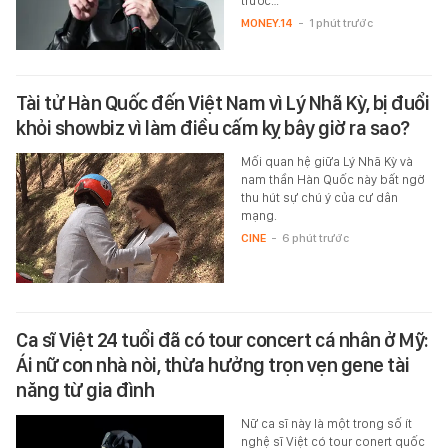
trước…
MONEY.14
-
1 phút trước
Tài tử Hàn Quốc đến Việt Nam vì Lý Nhã Kỳ, bị đuổi
khỏi showbiz vì làm điều cấm kỵ bây giờ ra sao?
Mối quan hệ giữa Lý Nhã Kỳ và
nam thần Hàn Quốc này bất ngờ
thu hút sự chú ý của cư dân
mạng.
CINE
-
6 phút trước
Ca sĩ Việt 24 tuổi đã có tour concert cá nhân ở Mỹ:
Ái nữ con nhà nòi, thừa hưởng trọn vẹn gene tài
năng từ gia đình
Nữ ca sĩ này là một trong số ít
nghệ sĩ Việt có tour conert quốc