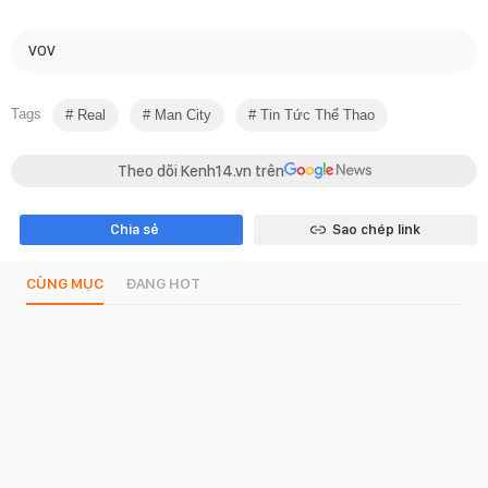
VOV
Tags
Real
Man City
Tin Tức Thể Thao
Theo dõi Kenh14.vn trên
Chia sẻ
Sao chép link
CÙNG MỤC
ĐANG HOT