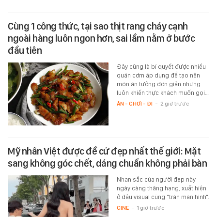
Cùng 1 công thức, tại sao thịt rang cháy cạnh
ngoài hàng luôn ngon hơn, sai lầm nằm ở bước
đầu tiên
Đây cũng là bí quyết được nhiều
quán cơm áp dụng để tạo nên
món ăn tưởng đơn giản nhưng
luôn khiến thực khách muốn gọi…
ĂN - CHƠI - ĐI
-
2 giờ trước
Mỹ nhân Việt được đề cử đẹp nhất thế giới: Mặt
sang không góc chết, dáng chuẩn không phải bàn
Nhan sắc của người đẹp này
ngày càng thăng hạng, xuất hiện
ở đâu visual cũng "tràn màn hình".
CINE
-
1 giờ trước