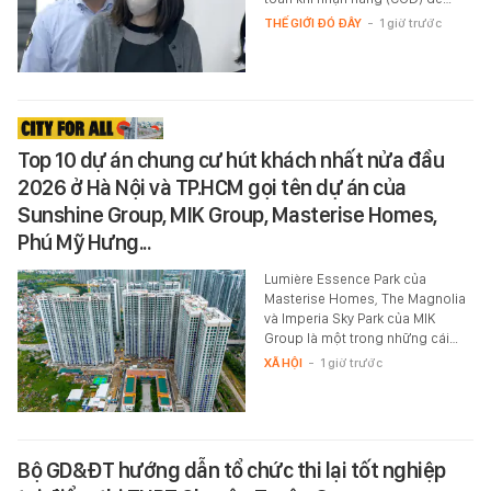
THẾ GIỚI ĐÓ ĐÂY
-
1 giờ trước
Top 10 dự án chung cư hút khách nhất nửa đầu
2026 ở Hà Nội và TP.HCM gọi tên dự án của
Sunshine Group, MIK Group, Masterise Homes,
Phú Mỹ Hưng...
Lumière Essence Park của
Masterise Homes, The Magnolia
và Imperia Sky Park của MIK
Group là một trong những cái…
XÃ HỘI
-
1 giờ trước
Bộ GD&ĐT hướng dẫn tổ chức thi lại tốt nghiệp