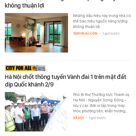
không thuận lợi
Những dấu hiệu này trong nhà có
thể báo hiệu nguồn năng lượng
không thuận lợi.
XEM MUA LUÔN
-
1 giờ trước
Hà Nội chốt thông tuyến Vành đai 1 trên mặt đất
dịp Quốc khánh 2/9
Phó Bí thư Thường trực Thành ủy
Hà Nội - Nguyễn Trọng Đông -
lưu ý các đơn vị tập trung máy
móc phương tiện, khẩn trương…
XÃ HỘI
-
1 giờ trước