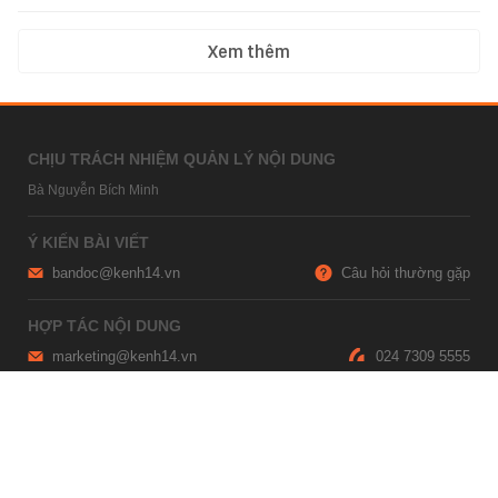
Xem thêm
CHỊU TRÁCH NHIỆM QUẢN LÝ NỘI DUNG
Bà Nguyễn Bích Minh
Ý KIẾN BÀI VIẾT
bandoc@kenh14.vn
Câu hỏi thường gặp
HỢP TÁC NỘI DUNG
marketing@kenh14.vn
024 7309 5555
HỖ TRỢ QUẢNG CÁO
giaitrixahoi@admicro.vn
02473007108