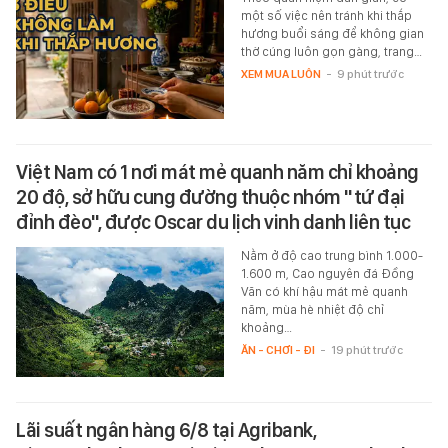
một số việc nên tránh khi thắp
hương buổi sáng để không gian
thờ cúng luôn gọn gàng, trang…
XEM MUA LUÔN
-
9 phút trước
Việt Nam có 1 nơi mát mẻ quanh năm chỉ khoảng
20 độ, sở hữu cung đường thuộc nhóm "tứ đại
đỉnh đèo", được Oscar du lịch vinh danh liên tục
Nằm ở độ cao trung bình 1.000-
1.600 m, Cao nguyên đá Đồng
Văn có khí hậu mát mẻ quanh
năm, mùa hè nhiệt độ chỉ
khoảng…
ĂN - CHƠI - ĐI
-
19 phút trước
Lãi suất ngân hàng 6/8 tại Agribank,