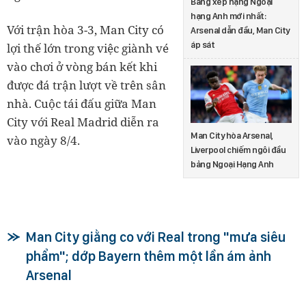
Bảng xếp hạng Ngoại
hạng Anh mới nhất:
Với trận hòa 3-3, Man City có
Arsenal dẫn đầu, Man City
áp sát
lợi thế lớn trong việc giành vé
vào chơi ở vòng bán kết khi
được đá trận lượt về trên sân
nhà. Cuộc tái đấu giữa Man
City với Real Madrid diễn ra
Man City hòa Arsenal,
vào ngày 8/4.
Liverpool chiếm ngôi đầu
bảng Ngoại Hạng Anh
Man City giằng co với Real trong "mưa siêu
phẩm"; dớp Bayern thêm một lần ám ảnh
Arsenal