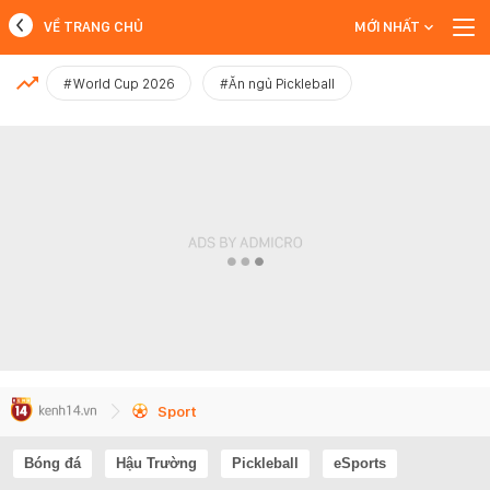
VỀ TRANG CHỦ
MỚI NHẤT
MỚI NHẤT
#World Cup 2026
#Ăn ngủ Pickleball
Xem thêm
Sport
Bóng đá
Hậu Trường
Pickleball
eSports