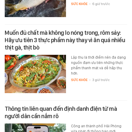
SỨC KHỎE
-
6 giờ trước
Muốn đủ chất mà không lo nóng trong, rôm sảy:
Hãy ưu tiên 3 thực phẩm này thay vì ăn quá nhiều
thịt gà, thịt bò
Lập thu là thời điểm nên đa dạng
nguồn đạm ưu tiên những thực
phẩm thanh mát và dễ hấp thu
hơn.
SỨC KHỎE
-
3 giờ trước
Thông tin liên quan đến định danh điện tử mà
người dân cần nắm rõ
Công an thành phố Hải Phòng
vừa phát đi thông báo mới.