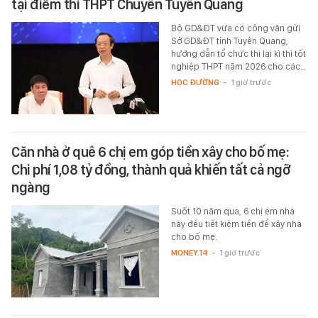
tại điểm thi THPT Chuyên Tuyên Quang
Bộ GD&ĐT vừa có công văn gửi
Sở GD&ĐT tỉnh Tuyên Quang,
hướng dẫn tổ chức thi lại kì thi tốt
nghiệp THPT năm 2026 cho các…
HỌC ĐƯỜNG
-
1 giờ trước
Căn nhà ở quê 6 chị em góp tiền xây cho bố mẹ:
Chi phí 1,08 tỷ đồng, thành quả khiến tất cả ngỡ
ngàng
Suốt 10 năm qua, 6 chị em nhà
này đều tiết kiệm tiền để xây nhà
cho bố mẹ.
MONEY.14
-
1 giờ trước