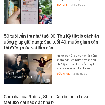
TEK-LIFE
-
3 giờ trước
50 tuổi vẫn trẻ như tuổi 30, Thư Kỳ tiết lộ cách ăn
uống giúp giữ dáng: Sau tuổi 40, muốn giảm cân
thì đừng mắc sai lầm này
Khi được hỏi có còn phải kiêng
khem nghiêm ngặt hay không,
Thư Kỳ cho biết cô vẫn duy trì
việc kiểm soát chế độ ăn,…
SỨC KHỎE
-
2 giờ trước
Căn nhà của Nobita, Shin - Cậu bé bút chì và
Maruko, cái nào đắt nhất?