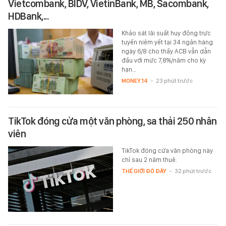
Vietcombank, BIDV, VietinBank, MB, Sacombank,
HDBank,...
Khảo sát lãi suất huy động trực
tuyến niêm yết tại 34 ngân hàng
ngày 6/8 cho thấy ACB vẫn dẫn
đầu với mức 7,8%/năm cho kỳ
hạn…
MONEY.14
-
23 phút trước
TikTok đóng cửa một văn phòng, sa thải 250 nhân
viên
TikTok đóng cửa văn phòng này
chỉ sau 2 năm thuê.
THẾ GIỚI ĐÓ ĐÂY
-
32 phút trước