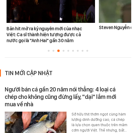
Steven Nguyễn dừ
Bản hit mở ra kỷ nguyên mới của nhạc
Việt: Ca sĩ thành hiện tượng được cả
nước gọi là "Anh Hai" gần 30 năm
TIN MỚI CẬP NHẬT
Người bán cá gần 20 năm nói thẳng: 4 loại cá
chép cho không cũng đừng lấy, "dại" lắm mới
mua về nhà
Sở hữu thịt thơm ngọt cùng hàm
lượng dinh dưỡng cao, cá chép
là lựa chọn quen thuộc trên mâm
cơm người Việt. Thế nhưng, bất…