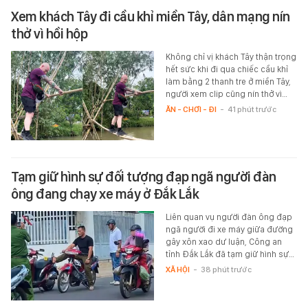
Xem khách Tây đi cầu khỉ miền Tây, dân mạng nín
thở vì hồi hộp
Không chỉ vị khách Tây thận trọng
hết sức khi đi qua chiếc cầu khỉ
làm bằng 2 thanh tre ở miền Tây,
người xem clip cũng nín thở vì…
ĂN - CHƠI - ĐI
-
41 phút trước
Tạm giữ hình sự đối tượng đạp ngã người đàn
ông đang chạy xe máy ở Đắk Lắk
Liên quan vụ người đàn ông đạp
ngã người đi xe máy giữa đường
gây xôn xao dư luận, Công an
tỉnh Đắk Lắk đã tạm giữ hình sự…
XÃ HỘI
-
38 phút trước